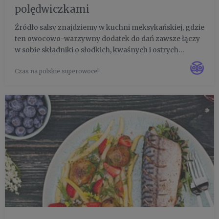
polędwiczkami
Źródło salsy znajdziemy w kuchni meksykańskiej, gdzie
ten owocowo-warzywny dodatek do dań zawsze łączy
w sobie składniki o słodkich, kwaśnych i ostrych
nutach. Dlatego w salsie świetnie odnajdą się polskie
Czas na polskie superowoce!
owoce jagodowe, które dopełnione ostrą cebulą, solą,
pieprzem...