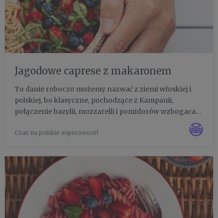
Jagodowe caprese z makaronem
To danie roboczo możemy nazwać z ziemi włoskiej i
polskiej, bo klasyczne, pochodzące z Kampanii,
połączenie bazylii, mozzarelli i pomidorów wzbogaca
tutaj dodatek najlepszych owoców jagodowych w
Czas na polskie superowoce!
Europie - polskich borówek i agrestu. Słodko-
wytrawne, orzeźwiające i sy...