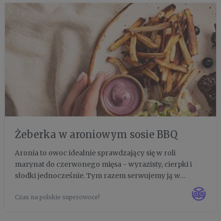
Żeberka w aroniowym sosie BBQ
Aronia to owoc idealnie sprawdzający się w roli
marynat do czerwonego mięsa - wyrazisty, cierpki i
słodki jednocześnie. Tym razem serwujemy ją w
odsłonie słodko-dymnego sosu barbecue, który
Czas na polskie superowoce!
zredukowany stał się głęboki, gęsty, po prostu pyszny.
Do tego amerykańska kl...