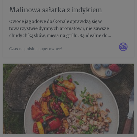
Malinowa sałatka z indykiem
Owoce jagodowe doskonale sprawdzą się w
towarzystwie dymnych aromatów i, nie zawsze
chudych kąsków, mięsa na grillu. Są idealne do
przyrządzania dressingów, można je podpiec lub
Czas na polskie superowoce!
podawać na surowo w sałatkach. Ożywiają smak,
balansują wartości odżywcze i zdobią talerz...