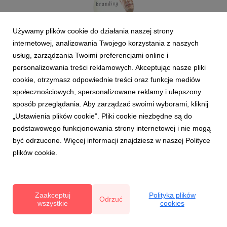
Używamy plików cookie do działania naszej strony
Maciej Dolata
internetowej, analizowania Twojego korzystania z naszych
usług, zarządzania Twoimi preferencjami online i
personalizowania treści reklamowych. Akceptując nasze pliki
Partner Zarządzający
INSPIRE smarter branding
cookie, otrzymasz odpowiednie treści oraz funkcje mediów
+48 501 865 755
społecznościowych, spersonalizowane reklamy i ulepszony
sposób przeglądania. Aby zarządzać swoimi wyborami, kliknij
„Ustawienia plików cookie”. Pliki cookie niezbędne są do
podstawowego funkcjonowania strony internetowej i nie mogą
być odrzucone. Więcej informacji znajdziesz w naszej Polityce
plików cookie.
Agnieszka Szydziak
Zaakceptuj
Polityka plików
Odrzuć
wszystkie
cookies
Redaktor Naczelna
Have a Bite Wrocław
+48 507 154 741