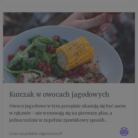
oder...
Kurczak w owocach jagodowych
Owoce jagodowe w tym przepisie okazują się być asem
w rękawie - nie wysuwają się na pierwszy plan, a
jednocześnie w zupełnie zjawiskowy sposób
odmieniają oblicze tego dania! Kurczak w glazurze z
Czas na polskie superowoce!
porzeczek przestaje być nudny - nabiera pięknego