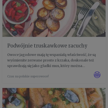
Podwójnie truskawkowe racuchy
Owoce jagodowe mają tę wspaniałą właściwość, że są
wyśmienite zerwane prosto z krzaka, doskonale też
sprawdzają się jako gładki mus, który można
zapasteryzować w słoikach, a jeszcze inne właściwości
Czas na polskie superowoce!
uzyskamy mnożąc owoce. Dzięki temu przez cały rok
możemy smażyć pusz...