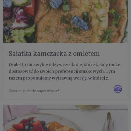
Sałatka kamczacka z omletem
Omlet to niezwykle odżywcze danie, które każdy może
dostosować do swoich preferencji smakowych. Tym
razem proponujemy wytrawną wersję, w której z
każdym kęsem będzie powracać wyjątkowa jagoda
Czas na polskie superowoce!
kamczacka - słodko-kwaśna idealna jako baza sosu
winegret. Ten sos warto za...