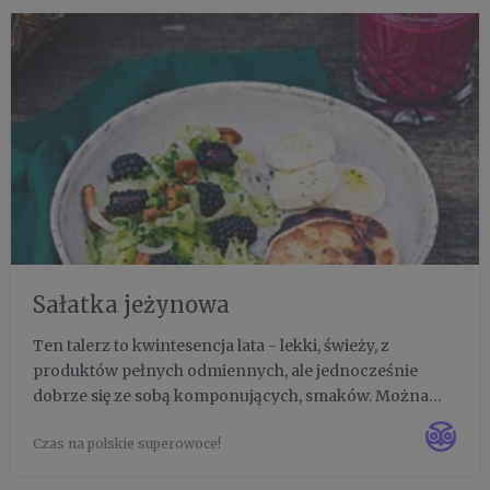
Sałatka jeżynowa
Ten talerz to kwintesencja lata - lekki, świeży, z
produktów pełnych odmiennych, ale jednocześnie
dobrze się ze sobą komponujących, smaków. Można
przygotować go w kilka minut. To zupełnie inna
Czas na polskie superowoce!
sytuacja niż w przypadku czasochłonnej sałatki
jarzynowej. Mała różnica w ...