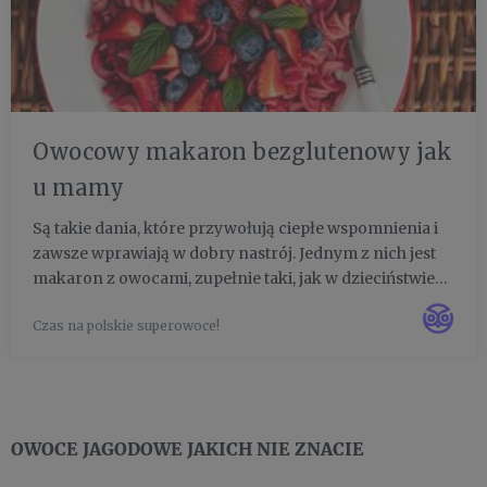
Owocowy makaron bezglutenowy jak
u mamy
Są takie dania, które przywołują ciepłe wspomnienia i
zawsze wprawiają w dobry nastrój. Jednym z nich jest
makaron z owocami, zupełnie taki, jak w dzieciństwie
serwowały Wam mamy. Proponujemy jego wersję z
Czas na polskie superowoce!
makaronem bezglutenowym i z ulubionym
zestawieniem owoców jag...
OWOCE JAGODOWE JAKICH NIE ZNACIE