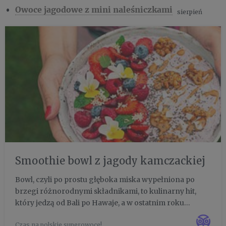
Owoce jagodowe z mini naleśniczkami
sierpień
Smoothie bowl z jagody kamczackiej
Bowl, czyli po prostu głęboka miska wypełniona po
brzegi różnorodnymi składnikami, to kulinarny hit,
który jedzą od Bali po Hawaje, a w ostatnim roku
zadomowił się również w Polsce. Bowle mogą być
Czas na polskie superowoce!
wytrawne albo słodkie, ale zawsze wypełnione są