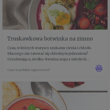
Truskawkowa botwinka na zimno
Czas, w których wszyscy szukamy cienia i chłodu.
Dlaczego nie ratować się chłodnym jedzeniem?
Orzeźwiająca, słodko-kwaśna zupa z młodych
buraczków, ale nietypowa, wzbogacona nietypowym
Czas na polskie superowoce!
połączeniem z truskawkami - da odrobinę wytchnienia
w letnie południe. Dobra do za...