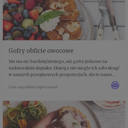
Gofry obficie owocowe
Nie ma nic bardziej letniego, niż gofry jedzone na
nadmorskim deptaku. Dlatego nie mogło ich zabraknąć
w naszych przepisowych propozycjach. Ale te nasze
gofry, to zupełnie inna liga - ciasto do ich wypieczenia
Czas na polskie superowoce!
ma krótki i przejrzysty skład, do tego, jako dodatki,
zam...