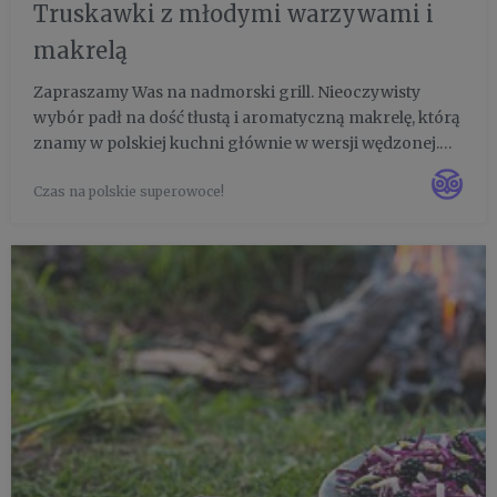
Truskawki z młodymi warzywami i
makrelą
Zapraszamy Was na nadmorski grill. Nieoczywisty
wybór padł na dość tłustą i aromatyczną makrelę, którą
znamy w polskiej kuchni głównie w wersji wędzonej.
Surowa ryba wypełniona aromatycznymi ziołami,
Czas na polskie superowoce!
dodatkowo podkręcona słodko-kwaśnymi nutami
truskawek. Przyznacie, ...