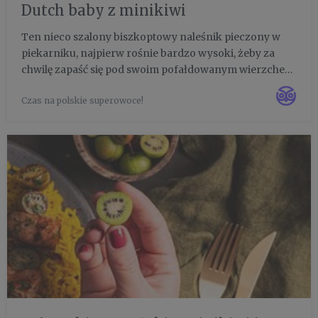
Dutch baby z minikiwi
Ten nieco szalony biszkoptowy naleśnik pieczony w
piekarniku, najpierw rośnie bardzo wysoki, żeby za
chwilę zapaść się pod swoim pofałdowanym wierzchem.
Dopełniony równie niecodziennym połączeniem mini
Czas na polskie superowoce!
kiwi, pomidorów, jajka i kremowego sera będzie
propozycją na poży...