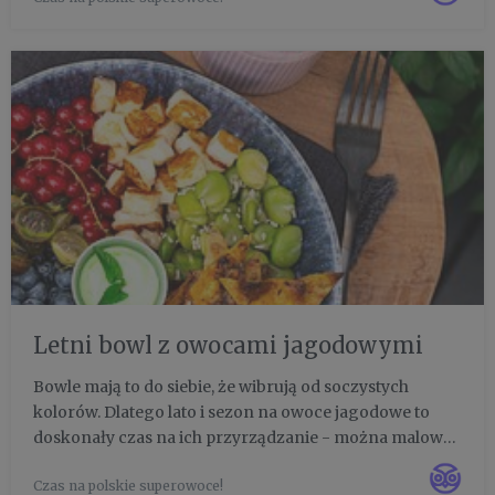
zdrowymi składnikami, ...
Letni bowl z owocami jagodowymi
Bowle mają to do siebie, że wibrują od soczystych
kolorów. Dlatego lato i sezon na owoce jagodowe to
doskonały czas na ich przyrządzanie - można malować
na talerzu wszystkimi odcieniami czerwieni, różów,
Czas na polskie superowoce!
fioletów i zieleni. A że jemy oczami, to trudno się będzie