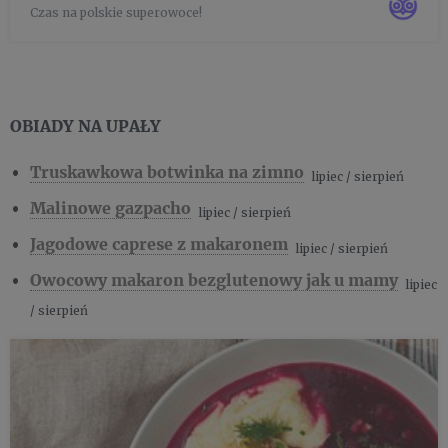
Czas na polskie superowoce!
mlecznym, mącznym, orzechowym i warzywnym
towarzystwie. Wystarczy odpowiedzi...
OBIADY NA UPAŁY
Truskawkowa botwinka na zimno
lipiec / sierpień
Malinowe gazpacho
lipiec / sierpień
Jagodowe caprese z makaronem
lipiec / sierpień
Owocowy makaron bezglutenowy jak u mamy
lipiec
/ sierpień