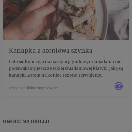
Kanapka z aroniową szynką
Lato się kończy, a na naszym jagodowym śniadaniu nie
podawaliśmy jeszcze takiej śniadaniowej klasyki, jaką są
kanapki. Zatem na koniec sezonu serwujemy
podwójnie podkręcone aronią kromki z domową
Czas na polskie superowoce!
szynką w aroniowej marynacie oraz aroniowym
majonezem, a drugą połowę t...
OWOCE NA GRILLU