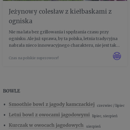
Jeżynowy colesław z kiełbaskami z
ogniska
Nie ma lata bez grillowania i spędzania czasu przy
ognisku. Ale już sprawa, by ta polska, letnia tradycyjna
nabrała nieco innowacyjnego charakteru, nie jest taka
oczywista. Zapraszamy Was, by spojrzeć na sezonowe
Czas na polskie superowoce!
produkty jak na coś, co zupełnie odmieni wspólne
biesi...
BOWLE
Smoothie bowl z jagody kamczackiej
czerwiec / lipiec
Letni bowl z owocami jagodowymi
lipiec, sierpień
Kurczak w owocach jagodowych
sierpień