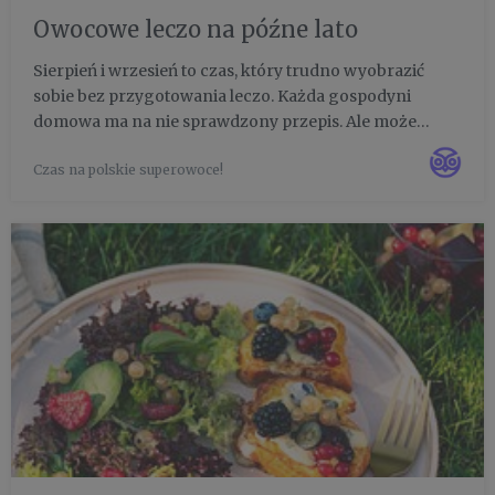
Owocowe leczo na późne lato
Sierpień i wrzesień to czas, który trudno wyobrazić
sobie bez przygotowania leczo. Każda gospodyni
domowa ma na nie sprawdzony przepis. Ale może
połączenie czarnej i czerwonej porzeczki z warzywami
Czas na polskie superowoce!
skradnie Wasze serce, a domownicy i goście dadzą się
zaskoczy nową od...