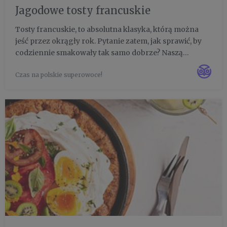
Jagodowe tosty francuskie
Tosty francuskie, to absolutna klasyka, którą można
jeść przez okrągły rok. Pytanie zatem, jak sprawić, by
codziennie smakowały tak samo dobrze? Naszą
odpowiedzią są oczywiście owoce jagodowe, które
Czas na polskie superowoce!
wprowadzą miłą odmianę do klasycznej receptury. W
poniższym przepisi...