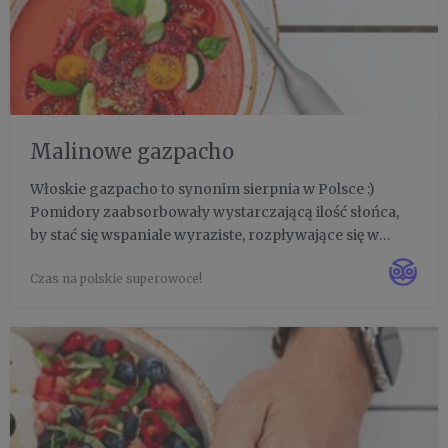
Malinowe gazpacho
Włoskie gazpacho to synonim sierpnia w Polsce :)
Pomidory zaabsorbowały wystarczającą ilość słońca,
by stać się wspaniale wyraziste, rozpływające się w
ustach i słodkie. Wtedy idealnie komponują się z
Czas na polskie superowoce!
malinami. Niech ten duet będzie inspiracją w
przyrządzaniu innych ...