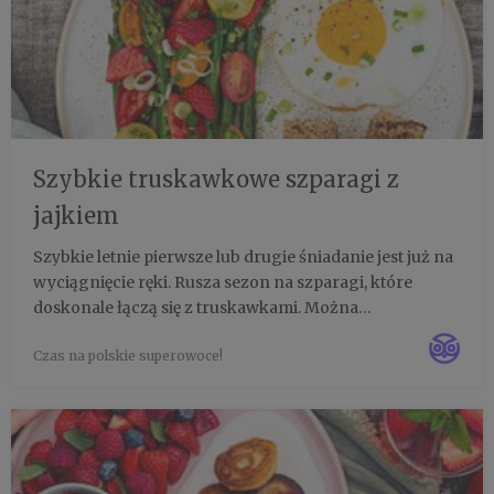
Szybkie truskawkowe szparagi z
jajkiem
Szybkie letnie pierwsze lub drugie śniadanie jest już na
wyciągnięcie ręki. Rusza sezon na szparagi, które
doskonale łączą się z truskawkami. Można
przygotować je w kilka chwil, bo zielone szparagi nie
Czas na polskie superowoce!
wymagają obierania (wystarczy odciąć około 5 cm
końcówki) i zaczą...