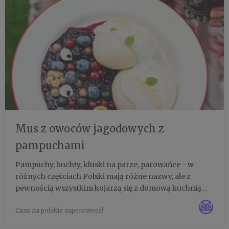
Mus z owoców jagodowych z
pampuchami
Pampuchy, buchty, kluski na parze, parowańce - w
różnych częściach Polski mają różne nazwy, ale z
pewnością wszystkim kojarzą się z domową kuchnią
mamy czy babci. Mogą być podawane z różnymi
Czas na polskie superowoce!
dodatkami - ascetycznie ze śmietaną, cukrem i
cynamonem, na wytrawnie z mięs...