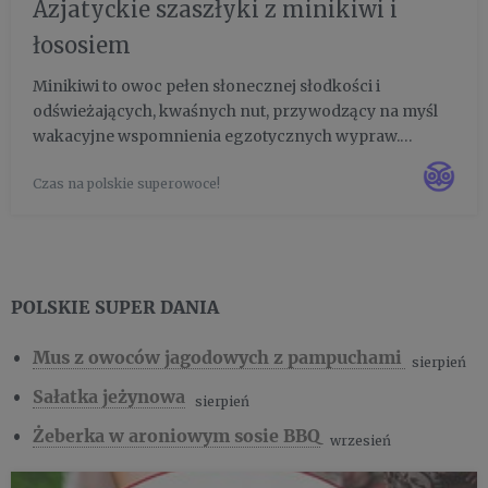
Azjatyckie szaszłyki z minikiwi i
łososiem
Minikiwi to owoc pełen słonecznej słodkości i
odświeżających, kwaśnych nut, przywodzący na myśl
wakacyjne wspomnienia egzotycznych wypraw.
Dlatego stał się dla nas inspiracją do tego, by połączyć
Czas na polskie superowoce!
go na talerzu z produktami o azjatyckich korzeniach.
Nie odkładajcie pr...
POLSKIE SUPER DANIA
Mus z owoców jagodowych z pampuchami
sierpień
Sałatka jeżynowa
sierpień
Żeberka w aroniowym sosie BBQ
wrzesień