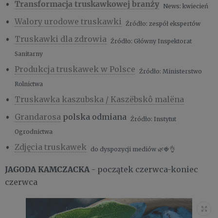
Transformacja truskawkowej branży
News: kwiecień
Walory urodowe truskawki
Źródło: zespół ekspertów
Truskawki dla zdrowia
Źródło: Główny Inspektorat
Sanitarny
Produkcja truskawek w Polsce
Źródło: Ministerstwo
Rolnictwa
Truskawka kaszubska / Kaszëbskô malëna
Grandarosa
polska odmiana
Źródło: Instytut
Ogrodnictwa
Zdjęcia truskawek
do dyspozycji mediów 🌿🍓👌
JAGODA KAMCZACKA
- początek czerwca-koniec
czerwca