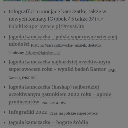
Infografiki promujące kamczatkę, także w
nowych formaty IG (obok 4:5 także 3:4) 👉
PolskieSuperowoce.pl/PressKits
Jagoda kamczacka - polski superowoc wiecznej
młodości
Justyna Marszałkowska-Jakubik, dietetyk
kliniczny,
ZdrowoNajedzeni.pl
Jagoda kamczacka najbardziej oczekiwanym
superowocem roku - wyniki badań Kantar
PAP,
Kantar, INSPIRE
Jagoda kamczacka (haskap) najbardziej
oczekiwanym gatunkiem 2022 roku - opinie
producentów
PAP KZGPOiW
Infografiki 2022
Czas na polskie superowoce!
Jagoda kamczacka – bogate źródło