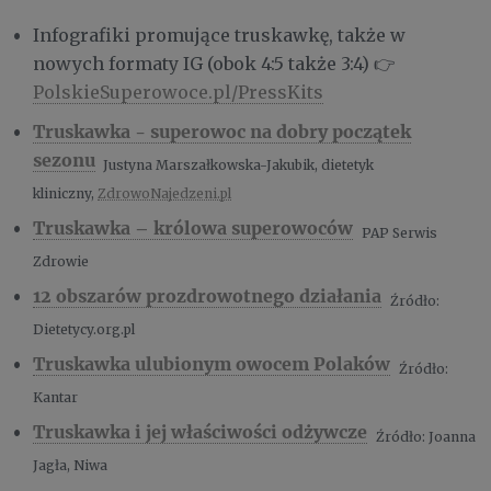
Infografiki promujące truskawkę, także w
nowych formaty IG (obok 4:5 także 3:4) 👉
PolskieSuperowoce.pl/PressKits
Truskawka - superowoc na dobry początek
sezonu
Justyna Marszałkowska-Jakubik, dietetyk
kliniczny,
ZdrowoNajedzeni.pl
Truskawka – królowa superowoców
PAP Serwis
Zdrowie
12 obszarów prozdrowotnego działania
Źródło:
Dietetycy.org.pl
Truskawka ulubionym owocem Polaków
Źródło:
Kantar
Truskawka i jej właściwości odżywcze
Źródło: Joanna
Jagła, Niwa