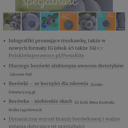
Infografiki promujące truskawkę, także w
nowych formaty IG (obok 4:5 także 3:4) 👉
PolskieSuperowoce.pl/PressKits
Dlaczego borówki ulubionym owocem dietetyków
Zdrowie PAP
Borówki – 10 korzyści dla zdrowia
Źródło:
Dietetycy.org.pl
Borówka - niebieskie skarb
Dr Król, Niwa Hodowla
Roślin Jagodowych
Dynamiczny wzrost branży borówkowej i ważne
pytania dotyczące jej przyszłości