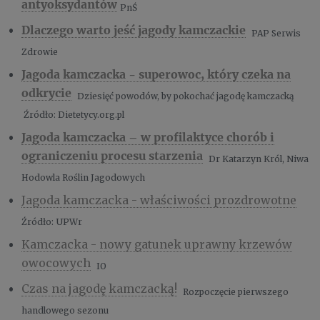
antyoksydantów
PnŚ
Dlaczego warto jeść jagody kamczackie
PAP Serwis
Zdrowie
Jagoda kamczacka - superowoc, który czeka na
odkrycie
Dziesięć
powodów, by pokochać jagodę kamczacką
Źródło: Dietetycy.org.pl
Jagoda kamczacka – w profilaktyce chorób i
ograniczeniu procesu starzenia
Dr Katarzyn Król, Niwa
Hodowla Roślin Jagodowych
Jagoda kamczacka - właściwości prozdrowotne
Źródło:
UPWr
Kamczacka - nowy gatunek uprawny krzewów
owocowych
IO
Czas na jagodę kamczacką!
Rozpoczęcie pierwszego
handlowego sezonu