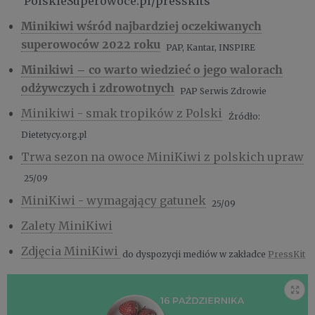
PolskieSuperowoce.pl/presskits
Minikiwi wśród najbardziej oczekiwanych
superowoców 2022 roku
PAP, Kantar, INSPIRE
Minikiwi – co warto wiedzieć o jego walorach
odżywczych i zdrowotnych
PAP Serwis Zdrowie
Minikiwi - smak tropików z Polski
Źródło:
Dietetycy.org.pl
Trwa sezon na owoce MiniKiwi z polskich upraw
25/09
​​​​​MiniKiwi - wymagający gatunek
25/09
Zalety MiniKiwi
Zdjęcia MiniKiwi
do dyspozycji mediów w zakładce
PressKit