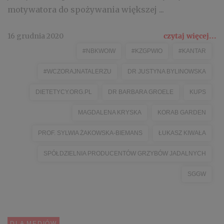
motywatora do spożywania większej ...
16 grudnia 2020
czytaj więcej...
#NBKWOIW
#KZGPWIO
#KANTAR
#WCZORAJNATALERZU
DR JUSTYNA BYLINOWSKA
DIETETYCY.ORG.PL
DR BARBARA GROELE
KUPS
MAGDALENA KRYSKA
KORAB GARDEN
PROF. SYLWIA ŻAKOWSKA-BIEMANS
ŁUKASZ KIWAŁA
SPÓŁDZIELNIA PRODUCENTÓW GRZYBÓW JADALNYCH
SGGW
DLA MEDIÓW