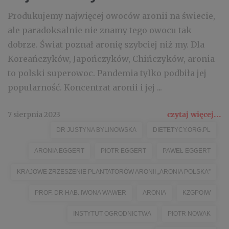
Produkujemy najwięcej owoców aronii na świecie,
ale paradoksalnie nie znamy tego owocu tak
dobrze. Świat poznał aronię szybciej niż my. Dla
Koreańczyków, Japończyków, Chińczyków, aronia
to polski superowoc. Pandemia tylko podbiła jej
popularność. Koncentrat aronii i jej ...
7 sierpnia 2023
czytaj więcej...
DR JUSTYNA BYLINOWSKA
DIETETYCY.ORG.PL
ARONIA EGGERT
PIOTR EGGERT
PAWEŁ EGGERT
KRAJOWE ZRZESZENIE PLANTATORÓW ARONII „ARONIA POLSKA”
PROF. DR HAB. IWONA WAWER
ARONIA
KZGPOIW
INSTYTUT OGRODNICTWA
PIOTR NOWAK