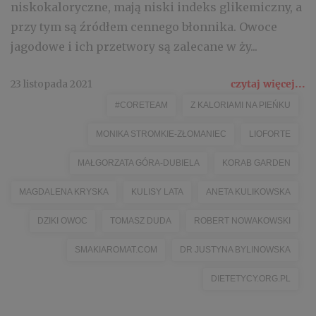
niskokaloryczne, mają niski indeks glikemiczny, a
przy tym są źródłem cennego błonnika. Owoce
jagodowe i ich przetwory są zalecane w ży...
23 listopada 2021
czytaj więcej...
#CORETEAM
Z KALORIAMI NA PIEŃKU
MONIKA STROMKIE-ZŁOMANIEC
LIOFORTE
MAŁGORZATA GÓRA-DUBIELA
KORAB GARDEN
MAGDALENA KRYSKA
KULISY LATA
ANETA KULIKOWSKA
DZIKI OWOC
TOMASZ DUDA
ROBERT NOWAKOWSKI
SMAKIAROMAT.COM
DR JUSTYNA BYLINOWSKA
DIETETYCY.ORG.PL