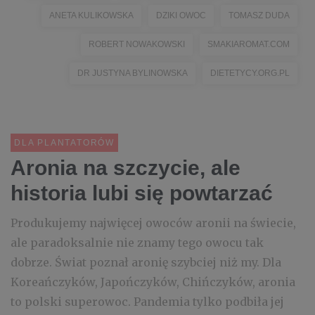
ANETA KULIKOWSKA
DZIKI OWOC
TOMASZ DUDA
ROBERT NOWAKOWSKI
SMAKIAROMAT.COM
DR JUSTYNA BYLINOWSKA
DIETETYCY.ORG.PL
DLA PLANTATORÓW
Aronia na szczycie, ale
historia lubi się powtarzać
Produkujemy najwięcej owoców aronii na świecie,
ale paradoksalnie nie znamy tego owocu tak
dobrze. Świat poznał aronię szybciej niż my. Dla
Koreańczyków, Japończyków, Chińczyków, aronia
to polski superowoc. Pandemia tylko podbiła jej