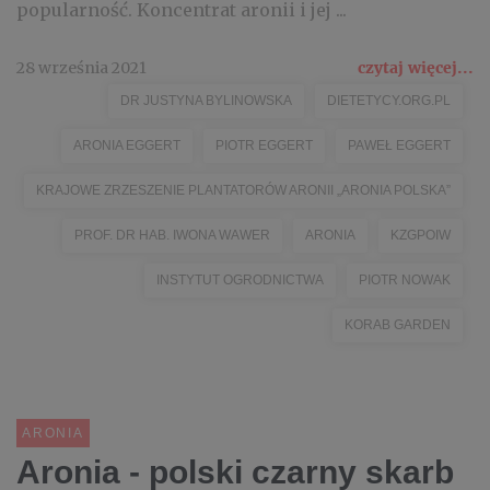
popularność. Koncentrat aronii i jej ...
28 września 2021
czytaj więcej...
DR JUSTYNA BYLINOWSKA
DIETETYCY.ORG.PL
ARONIA EGGERT
PIOTR EGGERT
PAWEŁ EGGERT
KRAJOWE ZRZESZENIE PLANTATORÓW ARONII „ARONIA POLSKA”
PROF. DR HAB. IWONA WAWER
ARONIA
KZGPOIW
INSTYTUT OGRODNICTWA
PIOTR NOWAK
KORAB GARDEN
ARONIA
Aronia - polski czarny skarb