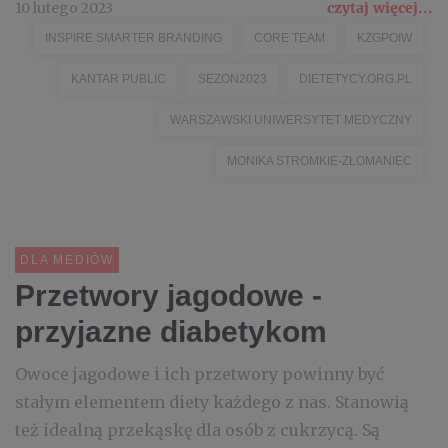
10 lutego 2023
czytaj więcej...
INSPIRE SMARTER BRANDING
CORE TEAM
KZGPOIW
KANTAR PUBLIC
SEZON2023
DIETETYCY.ORG.PL
WARSZAWSKI UNIWERSYTET MEDYCZNY
MONIKA STROMKIE-ZŁOMANIEC
DLA MEDIÓW
Przetwory jagodowe -
przyjazne diabetykom
Owoce jagodowe i ich przetwory powinny być
stałym elementem diety każdego z nas. Stanowią
też idealną przekąskę dla osób z cukrzycą. Są