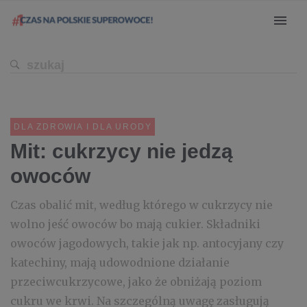
DLA ZDROWIA I DLA URODY
Mit: cukrzycy nie jedzą
owoców
Czas obalić mit, według którego w cukrzycy nie
wolno jeść owoców bo mają cukier. Składniki
owoców jagodowych, takie jak np. antocyjany czy
katechiny, mają udowodnione działanie
przeciwcukrzycowe, jako że obniżają poziom
cukru we krwi. Na szczególną uwagę zasługują