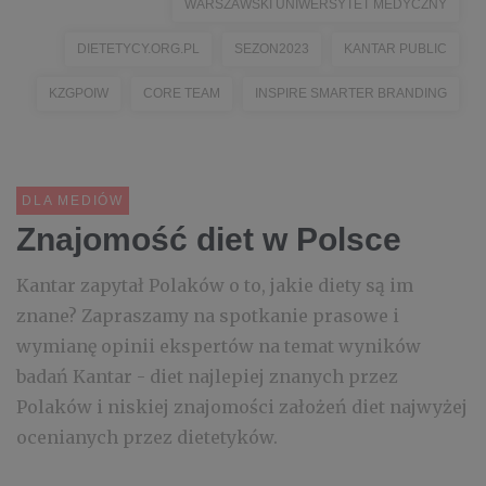
WARSZAWSKI UNIWERSYTET MEDYCZNY
DIETETYCY.ORG.PL
SEZON2023
KANTAR PUBLIC
KZGPOIW
CORE TEAM
INSPIRE SMARTER BRANDING
DLA MEDIÓW
Znajomość diet w Polsce
Kantar zapytał Polaków o to, jakie diety są im
znane? Zapraszamy na spotkanie prasowe i
wymianę opinii ekspertów na temat wyników
badań Kantar - diet najlepiej znanych przez
Polaków i niskiej znajomości założeń diet najwyżej
ocenianych przez dietetyków.