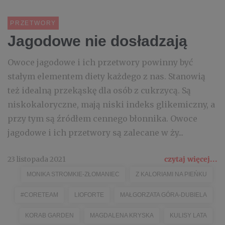
PRZETWORY
Jagodowe nie dosładzają
Owoce jagodowe i ich przetwory powinny być
stałym elementem diety każdego z nas. Stanowią
też idealną przekąskę dla osób z cukrzycą. Są
niskokaloryczne, mają niski indeks glikemiczny, a
przy tym są źródłem cennego błonnika. Owoce
jagodowe i ich przetwory są zalecane w ży...
23 listopada 2021
czytaj więcej...
MONIKA STROMKIE-ZŁOMANIEC
Z KALORIAMI NA PIEŃKU
#CORETEAM
LIOFORTE
MAŁGORZATA GÓRA-DUBIELA
KORAB GARDEN
MAGDALENA KRYSKA
KULISY LATA