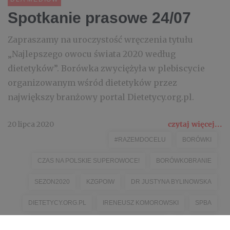
Spotkanie prasowe 24/07
Zapraszamy na uroczystość wręczenia tytułu
„Najlepszego owocu świata 2020 według
dietetyków”. Borówka zwyciężyła w plebiscycie
organizowanym wśród dietetyków przez
największy branżowy portal Dietetycy.org.pl.
20 lipca 2020
czytaj więcej...
#RAZEMDOCELU
BORÓWKI
CZAS NA POLSKIE SUPEROWOCE!
BORÓWKOBRANIE
SEZON2020
KZGPOIW
DR JUSTYNA BYLINOWSKA
DIETETYCY.ORG.PL
IRENEUSZ KOMOROWSKI
SPBA
FUNDACJA PROMOCJI POLSKIEJ BORÓWKI
FUNDACJA