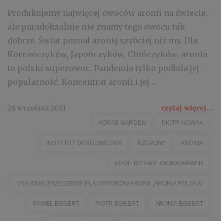
Produkujemy najwięcej owoców aronii na świecie,
ale paradoksalnie nie znamy tego owocu tak
dobrze. Świat poznał aronię szybciej niż my. Dla
Koreańczyków, Japończyków, Chińczyków, aronia
to polski superowoc. Pandemia tylko podbiła jej
popularność. Koncentrat aronii i jej ...
28 września 2021
czytaj więcej...
KORAB GARDEN
PIOTR NOWAK
INSTYTUT OGRODNICTWA
KZGPOIW
ARONIA
PROF. DR HAB. IWONA WAWER
KRAJOWE ZRZESZENIE PLANTATORÓW ARONII „ARONIA POLSKA”
PAWEŁ EGGERT
PIOTR EGGERT
ARONIA EGGERT