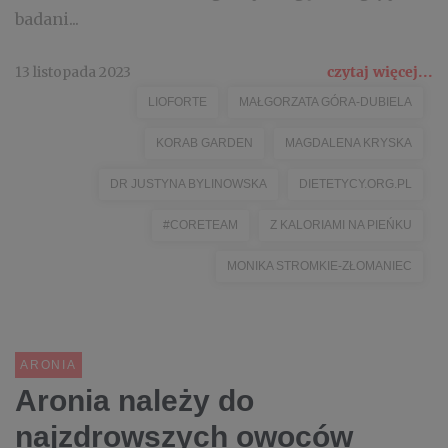
badani...
13 listopada 2023
czytaj więcej...
LIOFORTE
MAŁGORZATA GÓRA-DUBIELA
KORAB GARDEN
MAGDALENA KRYSKA
DR JUSTYNA BYLINOWSKA
DIETETYCY.ORG.PL
#CORETEAM
Z KALORIAMI NA PIEŃKU
MONIKA STROMKIE-ZŁOMANIEC
ARONIA
Aronia należy do
najzdrowszych owoców