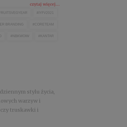
czytaj więcej...
FRUITSVEGYEAR
#IYFV2021
TER BRANDING
#CORETEAM
O
#NBKWOIW
#KANTAR
ziennym stylu życia,
onowych warzyw i
czy truskawki i