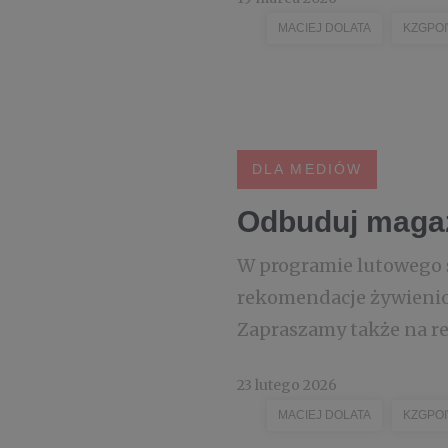
MACIEJ DOLATA
KZGPO
DLA MEDIÓW
Odbuduj magaz
W programie lutowego 
rekomendacje żywieniow
Zapraszamy także na rel
23 lutego 2026
MACIEJ DOLATA
KZGPO