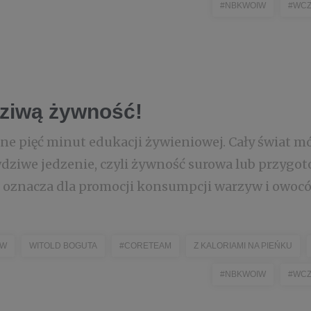
#NBKWOIW
#WCZ
ziwą żywność!
lne pięć minut edukacji żywieniowej. Cały świat m
dziwe jedzenie, czyli żywność surowa lub przygo
 oznacza dla promocji konsumpcji warzyw i owoców
IW
WITOLD BOGUTA
#CORETEAM
Z KALORIAMI NA PIEŃKU
#NBKWOIW
#WCZ