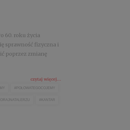
o 60. roku życia
ę sprawność fizyczna i
nić poprzez zmianę
czytaj więcej...
EMY
#POŁOWATEGOCOJEMY
ORAJNATALERZU
#KANTAR