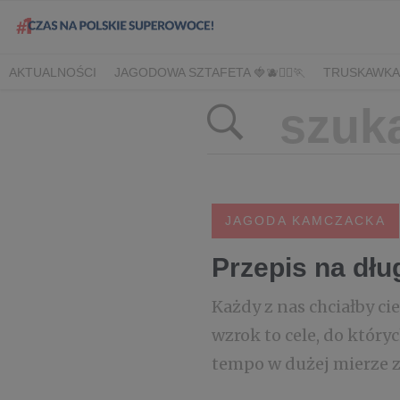
AKTUALNOŚCI
JAGODOWA SZTAFETA 🍓🫐🏃‍♀️🏃
TRUSKAWKA
DLA HANDLU
DLA MEDIÓW
DLA PLANTATORÓW
NARODOW
BORÓWKA
AGREST
CORE TEAM
BERRY INNOVATION
B
OWOCOWE LATO W KONESERZE
JAGODOWE MISTRZOSTWA 
WYBORY 2022
WYBORY 2021
WYBORY 2020
LATO Z BOR
JAGODA KAMCZACKA
Przepis na dł
Każdy z nas chciałby ci
wzrok to cele, do który
tempo w dużej mierze z