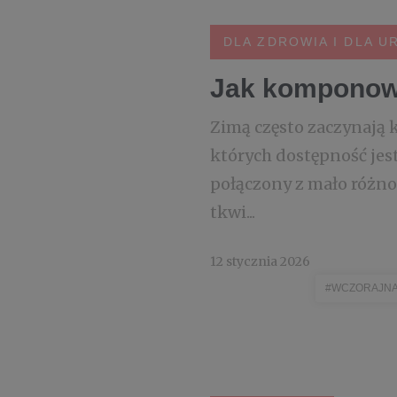
DLA ZDROWIA I DLA U
Jak komponowa
Zimą często zaczynają 
których dostępność jes
połączony z mało różno
tkwi...
12 stycznia 2026
#WCZORAJNA