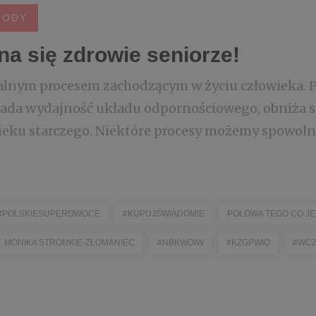
RODY
yna się zdrowie seniorze!
ralnym procesem zachodzącym w życiu człowieka. P
ada wydajność układu odpornościowego, obniża si
wieku starczego. Niektóre procesy możemy spowol
#POLSKIESUPEROWOCE
#KUPUJŚWIADOMIE
POŁOWA TEGO CO J
MONIKA STROMKIE-ZŁOMANIEC
#NBKWOIW
#KZGPWIO
#WCZ