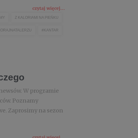
czytaj więcej...
MY
Z KALORIAMI NA PIEŃKU
ORAJNATALERZU
#KANTAR
iczego
 newsów. W programie
oców. Poznamy
we. Zaprosimy na sezon
czytaj więcej...