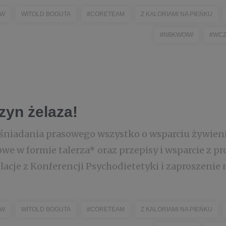
IW
WITOLD BOGUTA
#CORETEAM
Z KALORIAMI NA PIEŃKU
#NBKWOIW
#WCZ
yn żelaza!
śniadania prasowego wszystko o wsparciu żywien
e w formie talerza* oraz przepisy i wsparcie z pr
acje z Konferencji Psychodietetyki i zaproszenie na
IW
WITOLD BOGUTA
#CORETEAM
Z KALORIAMI NA PIEŃKU