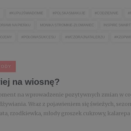
#KUPUJŚWIADOMIE
#POLSKASMAKUJE
#CODZIENNIE
#
ORIAMI NA PIEŃKU
MONIKA STROMKIE-ZŁOMANIEC
INSPIRE SMAR
OJEMY
#POŁOWASUKCESU
#WCZORAJNATALERZU
#KZGPWI
RODY
iej na wiosnę?
oment na wprowadzenie pozytywnych zmian w cod
dżywiania. Wraz z pojawieniem się świeżych, sez
ata, rzodkiewka, młody groszek cukrowy, kalarepa 