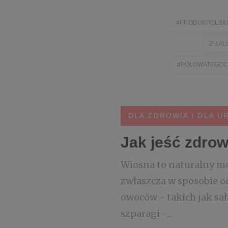
#PRODUKPOLSKI
Z KAL
#POŁOWATEGOC
DLA ZDROWIA I DLA U
Jak jeść zdrow
Wiosna to naturalny m
zwłaszcza w sposobie o
owoców - takich jak sał
szparagi -...