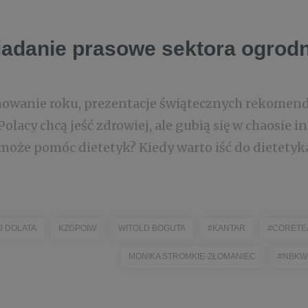
iadanie prasowe sektora ogrodn
wanie roku, prezentacje świątecznych rekomenda
 Polacy chcą jeść zdrowiej, ale gubią się w chaosie in
może pomóc dietetyk? Kiedy warto iść do dietety
J DOLATA
KZGPOIW
WITOLD BOGUTA
#KANTAR
#CORETE
MONIKA STROMKIE-ZŁOMANIEC
#NBKW