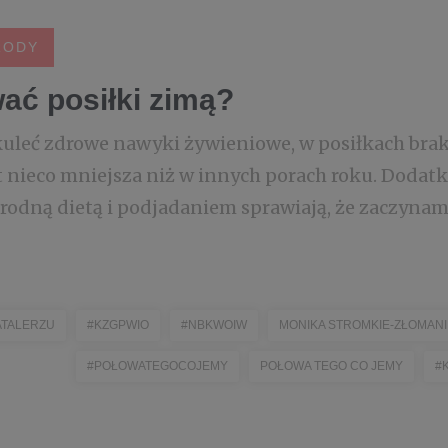
RODY
ć posiłki zimą?
kuleć zdrowe nawyki żywieniowe, w posiłkach bra
t nieco mniejsza niż w innych porach roku. Dodat
rodną dietą i podjadaniem sprawiają, że zaczynamy
TALERZU
#KZGPWIO
#NBKWOIW
MONIKA STROMKIE-ZŁOMAN
#POŁOWATEGOCOJEMY
POŁOWA TEGO CO JEMY
#