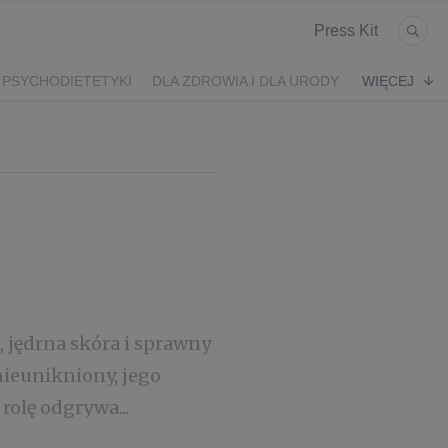
Press Kit
 PSYCHODIETETYKI
DLA ZDROWIA I DLA URODY
WIĘCEJ
K
ARONIA
JEŻYNY
PORZECZKI
MALINA
LODY RZEMIEŚLNICZE
 2024
SZCZYT IBO 2023 🫐
WYBORY 2023
, jędrna skóra i sprawny
 nieunikniony, jego
olę odgrywa...