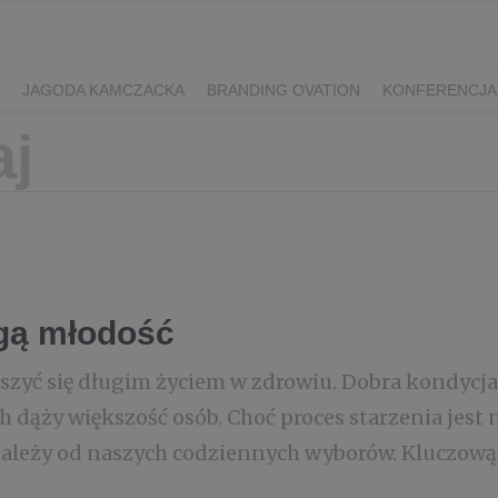
JAGODA KAMCZACKA
BRANDING OVATION
KONFERENCJA
Y DZIEŃ SPORTU
ŻURAWINA
MINIKIWI
DEREŃ
ROKITNI
ERRY FEST
PRZETWORY
PRZEPISY
PIWO RZEMIEŚLNICZE
ŚWIATA
DZIEŃ POLSKIEJ BORÓWKI
WYBORY 2025
WYBORY
ÓWKAMI 2018
ENGLISH
ugą młodość
eszyć się długim życiem w zdrowiu. Dobra kondycja
ch dąży większość osób. Choć proces starzenia jest
ależy od naszych codziennych wyborów. Kluczową r