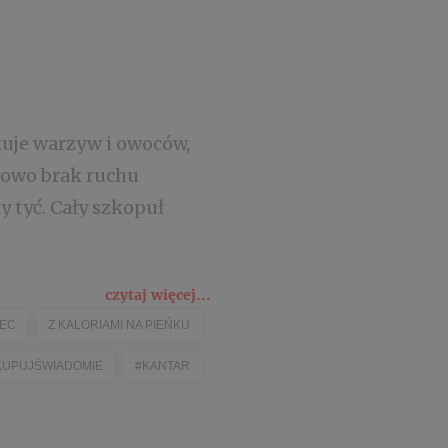
kuje warzyw i owoców,
kowo brak ruchu
 tyć. Cały szkopuł
czytaj więcej...
IEC
Z KALORIAMI NA PIEŃKU
KUPUJŚWIADOMIE
#KANTAR