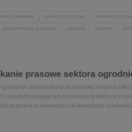
#KUPUJŚWIADOMIE
POŁOWA TEGO CO JEMY
#POŁOWATEGOCOJE
MONIKA STROMKIE-ZŁOMANIEC
#NBKWOIW
#KZGPWIO
#WCZ
kanie prasowe sektora ogrodn
 promocji i komunikacji kryzysowej w epoce fake
ż 5 sondaży opisujących konsumpcję warzyw i ow
unki marca oraz wiosenne rekomendacje żywienio