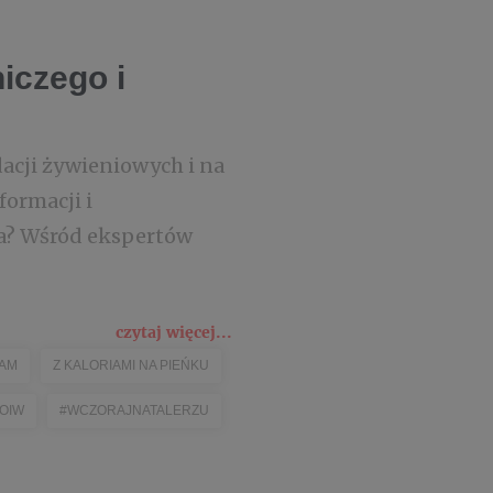
iczego i
cji żywieniowych i na
formacji i
ka? Wśród ekspertów
czytaj więcej...
AM
Z KALORIAMI NA PIEŃKU
OIW
#WCZORAJNATALERZU