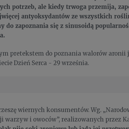
ych potrzeb, ale kiedy trwoga przemija, za
więcej antyoksydantów ze wszystkich roślin
 do zapoznania się z sinusoidą popularności
a.
m pretekstem do poznania walorów aronii 
iecie Dzień Serca - 29 września.
 rzeszę wiernych konsumentów. Wg. „Narod
 warzyw i owoców”, realizowanych przez Kan
lak pije soki aroniowe lub jada jej przetwor