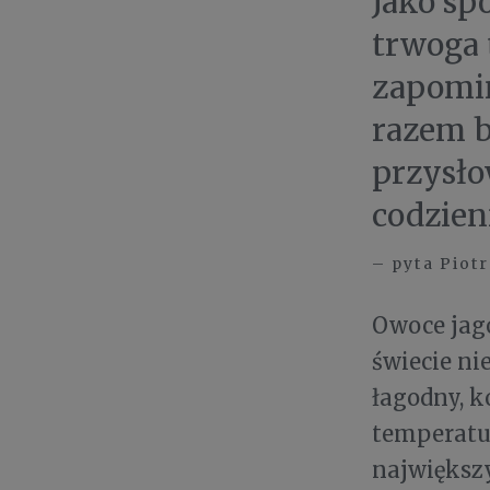
Jako sp
trwoga 
zapomin
razem b
przysło
codzien
– pyta Piotr
Owoce jago
świecie ni
łagodny, k
temperatur
największy