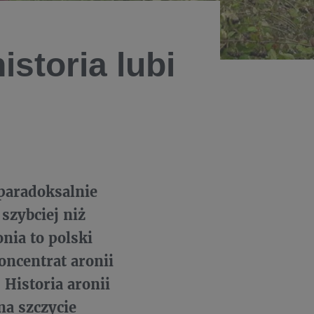
istoria lubi
paradoksalnie
szybciej niż
nia to polski
oncentrat aronii
Historia aronii
na szczycie