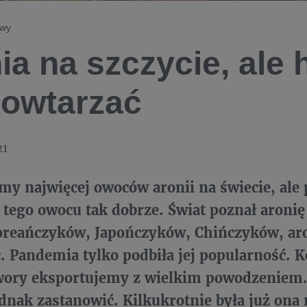
owy
ia na szczycie, ale h
powtarzać
21
y najwięcej owoców aronii na świecie, ale 
tego owocu tak dobrze. Świat poznał aronię 
oreańczyków, Japończyków, Chińczyków, aro
 Pandemia tylko podbiła jej popularność. K
twory eksportujemy z wielkim powodzeniem. 
ednak zastanowić. Kilkukrotnie była już ona 