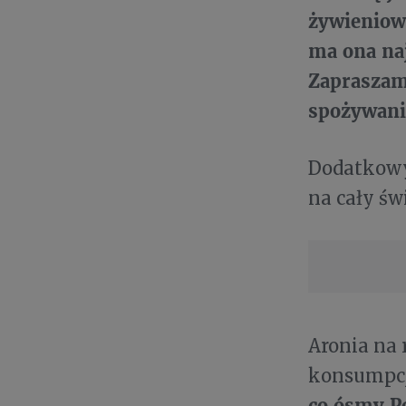
żywieniow
ma ona naj
Zapraszamy
spożywani
Dodatkowy
na cały św
Aronia na
konsumpcji
co ósmy Po