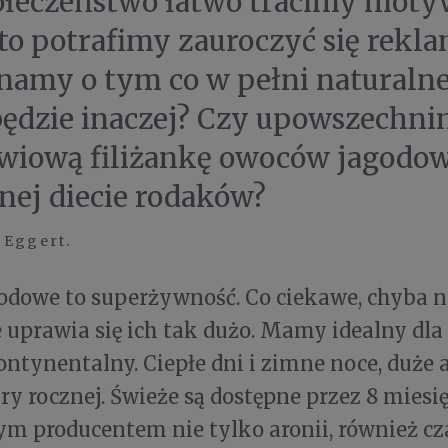
ołeczeństwo łatwo tracimy moty
to potrafimy zauroczyć się rekla
amy o tym co w pełni naturalne
ędzie inaczej? Czy upowszechn
wiową filiżankę owoców jagodo
nej diecie rodaków?
 Eggert.
dowe to superżywność. Co ciekawe, chyba n
e uprawia się ich tak dużo. Mamy idealny dla
ontynentalny. Ciepłe dni i zimne noce, duże
y rocznej. Świeże są dostępne przez 8 miesię
m producentem nie tylko aronii, również cza