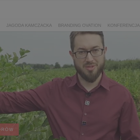
JAGODA KAMCZACKA
BRANDING OVATION
KONFERENCJA
Y DZIEŃ SPORTU
ŻURAWINA
MINIKIWI
DEREŃ
ROKITNI
ERRY FEST
PRZETWORY
PRZEPISY
PIWO RZEMIEŚLNICZE
ŚWIATA
DZIEŃ POLSKIEJ BORÓWKI
WYBORY 2025
WYBORY
ÓWKAMI 2018
ENGLISH
ORÓW