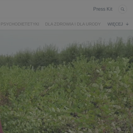
Press Kit
 PSYCHODIETETYKI
DLA ZDROWIA I DLA URODY
WIĘCEJ
K
ARONIA
JEŻYNY
PORZECZKI
MALINA
LODY RZEMIEŚLNICZE
 2024
SZCZYT IBO 2023 🫐
WYBORY 2023