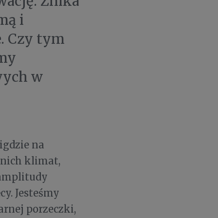
wację. Znika
mą i
. Czy tym
imy
wych w
igdzie na
 nich klimat,
 amplitudy
cy. Jesteśmy
rnej porzeczki,