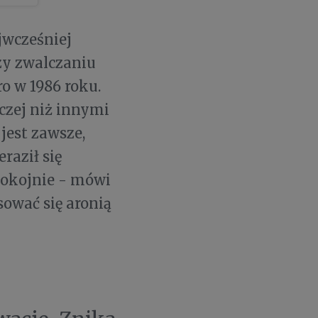
jwcześniej
rzy zwalczaniu
o w 1986 roku.
czej niż innymi
jest zawsze,
raził się
pokojnie - mówi
sować się aronią