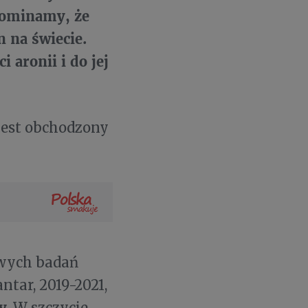
pominamy, że
 na świecie.
 aronii i do jej
jest obchodzony
owych badań
tar, 2019-2021,
y
. W szczycie