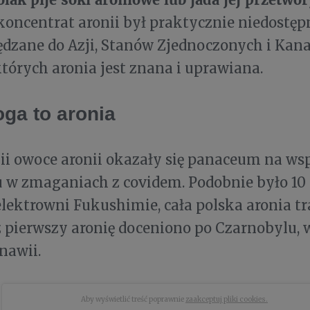
oncentrat aronii był praktycznie niedostęp
ędzane do Azji, Stanów Zjednoczonych i Kan
których aronia jest znana i uprawiana.
oga to aronia
i owoce aronii okazały się panaceum na w
 w zmaganiach z covidem. Podobnie było 10 
ektrowni Fukushimie, cała polska aronia tr
az pierwszy aronię doceniono po Czarnobylu,
nawii.
Aby wyświetlić treść poprawnie
zaakceptuj pliki cookies.