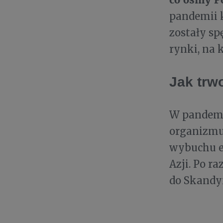
pandemii k
zostały sp
rynki, na 
Jak trw
W pandemi
organizmu
wybuchu el
Azji. Po r
do Skandy