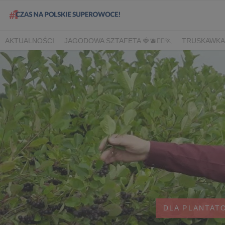
AKTUALNOŚCI
JAGODOWA SZTAFETA 🍓🫐🏃‍♀️🏃
TRUSKAWKA
DLA HANDLU
DLA MEDIÓW
DLA PLANTATORÓW
NARODOW
BORÓWKA
AGREST
CORE TEAM
BERRY INNOVATION
B
OWOCOWE LATO W KONESERZE
JAGODOWE MISTRZOSTWA 
WYBORY 2022
WYBORY 2021
WYBORY 2020
LATO Z BOR
DLA PLANTAT