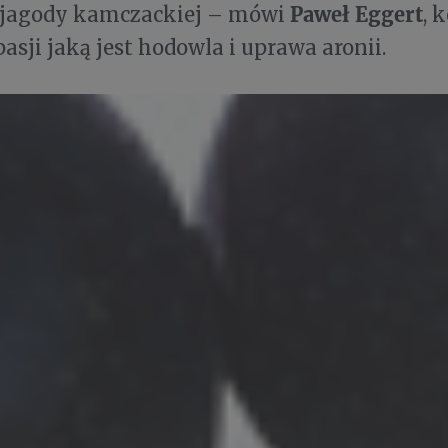
Paweł Eggert
o jagody kamczackiej – mówi
, 
pasji jaką jest hodowla i uprawa aronii.