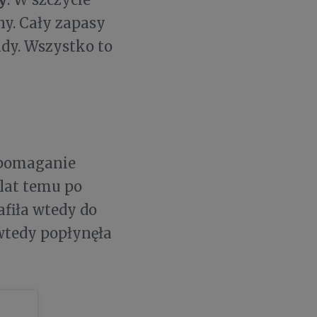
ny. Cały zapasy
ady. Wszystko to
spomaganie
lat temu po
afiła wtedy do
 wtedy popłynęła