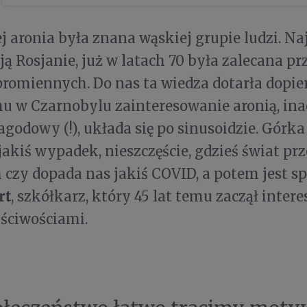
j aronia była znana wąskiej grupie ludzi. Na
ją Rosjanie, już w latach 70 była zalecana p
romiennych. Do nas ta wiedza dotarła dopier
 w Czarnobylu zainteresowanie aronią, ina
godowy (!), układa się po sinusoidzie. Górka 
jakiś wypadek, nieszczęście, gdzieś świat prze
czy dopada nas jakiś COVID, a potem jest s
rt
, szkółkarz, który 45 lat temu zaczął intere
aściwościami.