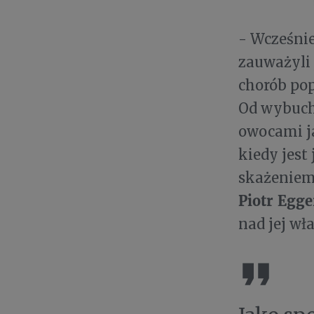
- Wcześnie
zauważyli 
chorób pop
Od wybuchu
owocami ja
kiedy jest 
skażeniem 
Piotr Egge
nad jej wł