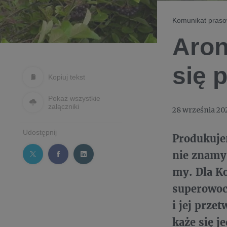
Komunikat pras
Aron
się 
Kopiuj tekst
Pokaż wszystkie
załączniki
28 września 20
Udostępnij
Produkujem
nie znamy 
my. Dla K
superowoc.
i jej prze
każe się j