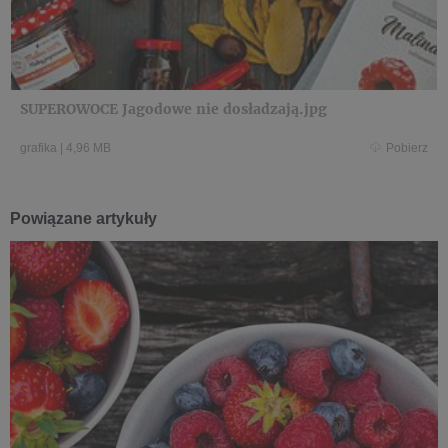
SUPEROWOCE Jagodowe nie dosładzają.jpg
grafika
|
4,96 MB
Pobierz
Powiązane artykuły