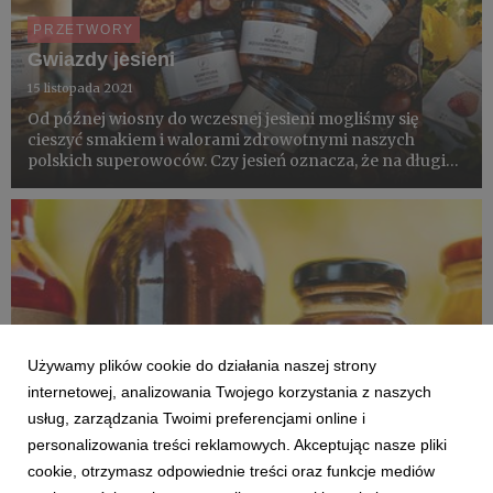
PRZETWORY
Gwiazdy jesieni
15 listopada 2021
Od późnej wiosny do wczesnej jesieni mogliśmy się
cieszyć smakiem i walorami zdrowotnymi naszych
polskich superowoców. Czy jesień oznacza, że na długie
miesiące musimy pożegnać się ze smakiem pysznych,
polskich owoców jagodowych i zamienić je na owoce z
importu? Odpowied...
Używamy plików cookie do działania naszej strony
internetowej, analizowania Twojego korzystania z naszych
usług, zarządzania Twoimi preferencjami online i
personalizowania treści reklamowych. Akceptując nasze pliki
cookie, otrzymasz odpowiednie treści oraz funkcje mediów
DLA MEDIÓW