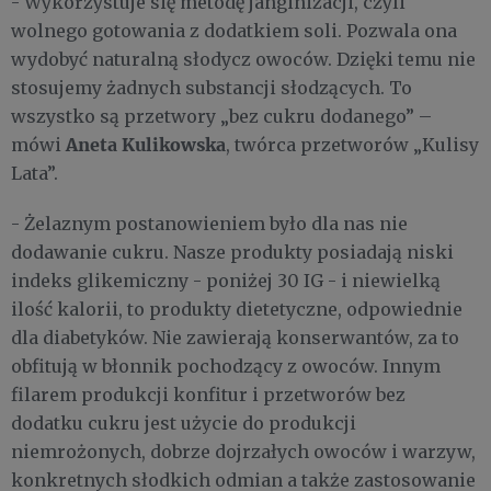
- Wykorzystuje się metodę janginizacji, czyli
wolnego gotowania z dodatkiem soli. Pozwala ona
wydobyć naturalną słodycz owoców. Dzięki temu nie
stosujemy żadnych substancji słodzących. To
wszystko są przetwory „bez cukru dodanego” –
Aneta Kulikowska
mówi
, twórca przetworów „Kulisy
Lata”.
- Żelaznym postanowieniem było dla nas nie
dodawanie cukru. Nasze produkty posiadają niski
indeks glikemiczny - poniżej 30 IG - i niewielką
ilość kalorii, to produkty dietetyczne, odpowiednie
dla diabetyków. Nie zawierają konserwantów, za to
obfitują w błonnik pochodzący z owoców. Innym
filarem produkcji konfitur i przetworów bez
dodatku cukru jest użycie do produkcji
niemrożonych, dobrze dojrzałych owoców i warzyw,
konkretnych słodkich odmian a także zastosowanie