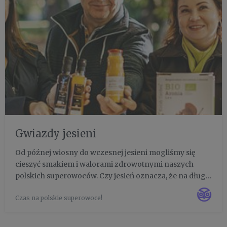
Gwiazdy jesieni
Od późnej wiosny do wczesnej jesieni mogliśmy się
cieszyć smakiem i walorami zdrowotnymi naszych
polskich superowoców. Czy jesień oznacza, że na długie
miesiące musimy pożegnać się ze smakiem pysznych,
Czas na polskie superowoce!
polskich owoców jagodowych i zamienić je na owoce z
importu? Odpo...