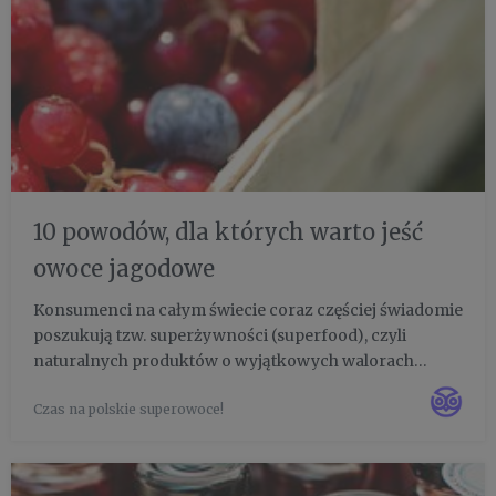
10 powodów, dla których warto jeść
owoce jagodowe
Konsumenci na całym świecie coraz częściej świadomie
poszukują tzw. superżywności (superfood), czyli
naturalnych produktów o wyjątkowych walorach
odżywczych i zdrowotnych. I tak np. Azjaci sięgają po
Czas na polskie superowoce!
imbir, kurkumę i goji, a Latynosi po nasiona chia,
komosę ryżową i ...