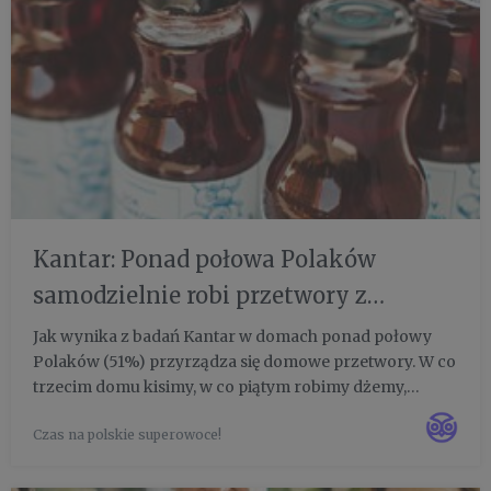
Kantar: Ponad połowa Polaków
samodzielnie robi przetwory z
owoców i warzyw
Jak wynika z badań Kantar w domach ponad połowy
Polaków (51%) przyrządza się domowe przetwory. W co
trzecim domu kisimy, w co piątym robimy dżemy,
konfitury (21%), kompoty i soki. W co ósmym
Czas na polskie superowoce!
gospodarstwie domowym (13%) zamrażamy. To
najprostsza metoda utrwalania więk...