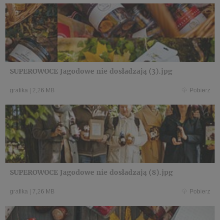
SUPEROWOCE Jagodowe nie dosładzają (3).jpg
grafika
|
2,26 MB
Pobierz
SUPEROWOCE Jagodowe nie dosładzają (8).jpg
grafika
|
7,26 MB
Pobierz