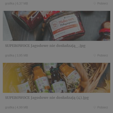
grafika
|
6,37 MB
Pobierz
SUPEROWOCE Jagodowe nie dosładzają_.jpg
grafika
|
3,95 MB
Pobierz
SUPEROWOCE Jagodowe nie dosładzają (4).jpg
grafika
|
4,99 MB
Pobierz