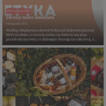
DLA MEDIÓW
Zdrowy talerz diabetyka
9 listopada 2021
Według Międzynarodowej Federacji Diabetologicznej
(IDF) średnio co trzecia osoba na świecie ma stan
przedcukrzycowy, co dziesiąta choruję na cukrzycę, z
czego połowa nie jest tego świadoma. W 99 lat od
odkrycia insuliny chorych jest coraz więcej. Narosło
wiele mitów. Sąd...