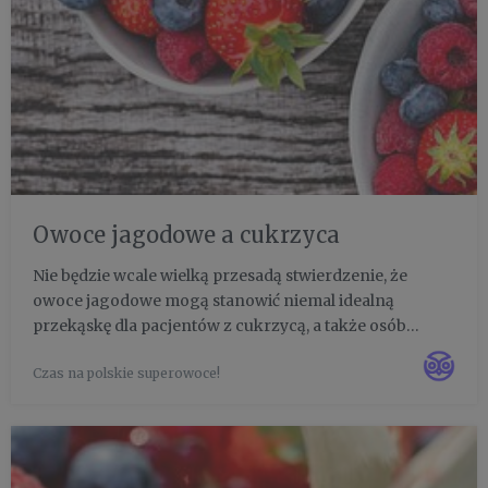
Owoce jagodowe a cukrzyca
Nie będzie wcale wielką przesadą stwierdzenie, że
owoce jagodowe mogą stanowić niemal idealną
przekąskę dla pacjentów z cukrzycą, a także osób
zagrożonych rozwojem cukrzycy – z
Czas na polskie superowoce!
insulinoopornością i tzw. stanem przedcukrzycowym.
Dowiedz się, dlaczego warto włączyć je ...