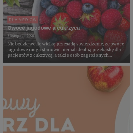
DLA MEDIÓW
Owoce jagodowe a cukrzyca
8 listopada 2021
Nie będzie wcale wielką przesadą stwierdzenie, że owoce
jagodowe mogą stanowić niemal idealną przekąskę dla
pacjentów z cukrzycą, a także osób zagrożonych
rozwojem cukrzycy – z insulinoopornością i tzw. stanem
przedcukrzycowym. Dowiedz się, dlaczego warto
włączyć je do d...