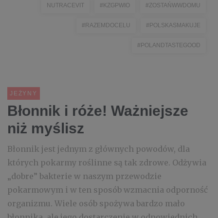
NUTRACEVIT
#KZGPWIO
#ZOSTAŃWWDOMU
#RAZEMDOCELU
#POLSKASMAKUJE
#POLANDTASTEGOOD
JEŻYNY
Błonnik i róże! Ważniejsze
niż myślisz
Błonnik jest jednym z głównych powodów, dla
których pokarmy roślinne są tak zdrowe. Odżywia
„dobre” bakterie w naszym przewodzie
pokarmowym i w ten sposób wzmacnia odporność
organizmu. Wiele osób spożywa bardzo mało
błonnika, ale jego dostarczenie w odpowiednich