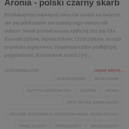
Aronia - polski czarny skarb
Produkujemy najwięcej owoców aronii na świecie,
ale paradoksalnie nie znamy tego owocu tak
dobrze. Świat poznał aronię szybciej niż my. Dla
Koreańczyków, Japończyków, Chińczyków, aronia
to polski superowoc. Pandemia tylko podbiła jej
popularność. Koncentrat aronii i jej ...
28 września 2021
czytaj więcej...
KORAB GARDEN
PIOTR NOWAK
INSTYTUT OGRODNICTWA
KZGPOIW
ARONIA
PROF. DR HAB. IWONA WAWER
KRAJOWE ZRZESZENIE PLANTATORÓW ARONII „ARONIA POLSKA”
PAWEŁ EGGERT
PIOTR EGGERT
ARONIA EGGERT