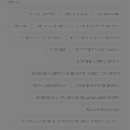
WASIAK
PIOTR BARYŁA
BLUEHASKAP
ANNA LITWIN
PALATIN
TADEUSZ KUSIBAB
PRZETWORY Z BORÓWKI
AGNIESZKA JAROSIŃSKA
BARBARA I BOGUSŁAW WILK
BIOGRIM
GRZEGORZ MARYNIOWSKI
KAROLINA BEDNARCZYK
BORÓWKA AMERYKAŃSKA LEŚNIEWSCY - ZAKROCZ
ROMA LEŚNIEWSKA
MINISTERSTWO BORÓWKI
GOSPODARSTWO OGRODNICZE SZCZEPANÓWKA
ALEKSANDRA BUŁA
STOWARZYSZENIE PLANTATORÓW JAGODY KAMCZACKIEJ