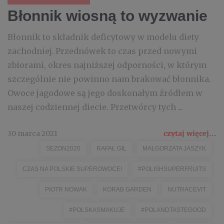
Błonnik wiosną to wyzwanie
Błonnik to składnik deficytowy w modelu diety
zachodniej. Przednówek to czas przed nowymi
zbiorami, okres najniższej odporności, w którym
szczególnie nie powinno nam brakować błonnika.
Owoce jagodowe są jego doskonałym źródłem w
naszej codziennej diecie. Przetwórcy tych ...
30 marca 2021
czytaj więcej...
SEZON2020
RAFAŁ GIL
MAŁGORZATA JASZYK
CZAS NA POLSKIE SUPEROWOCE!
#POLISHSUPERFRUITS
PIOTR NOWAK
KORAB GARDEN
NUTRACEVIT
#POLSKASMAKUJE
#POLANDTASTEGOOD