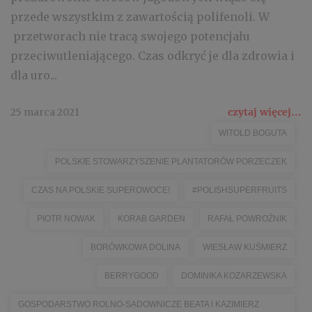
przede wszystkim z zawartością polifenoli. W
przetworach nie tracą swojego potencjału
przeciwutleniającego. Czas odkryć je dla zdrowia i
dla uro...
25 marca 2021
czytaj więcej...
WITOLD BOGUTA
POLSKIE STOWARZYSZENIE PLANTATORÓW PORZECZEK
CZAS NA POLSKIE SUPEROWOCE!
#POLISHSUPERFRUITS
PIOTR NOWAK
KORAB GARDEN
RAFAŁ POWROŹNIK
BORÓWKOWA DOLINA
WIESŁAW KUŚMIERZ
BERRYGOOD
DOMINIKA KOZARZEWSKA
GOSPODARSTWO ROLNO-SADOWNICZE BEATA I KAZIMIERZ