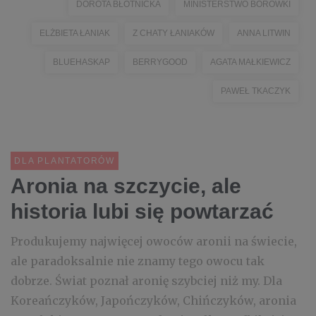
DOROTA BŁOTNICKA
MINISTERSTWO BORÓWKI
ELŻBIETA ŁANIAK
Z CHATY ŁANIAKÓW
ANNA LITWIN
BLUEHASKAP
BERRYGOOD
AGATA MAŁKIEWICZ
PAWEŁ TKACZYK
DLA PLANTATORÓW
Aronia na szczycie, ale
historia lubi się powtarzać
Produkujemy najwięcej owoców aronii na świecie,
ale paradoksalnie nie znamy tego owocu tak
dobrze. Świat poznał aronię szybciej niż my. Dla
Koreańczyków, Japończyków, Chińczyków, aronia