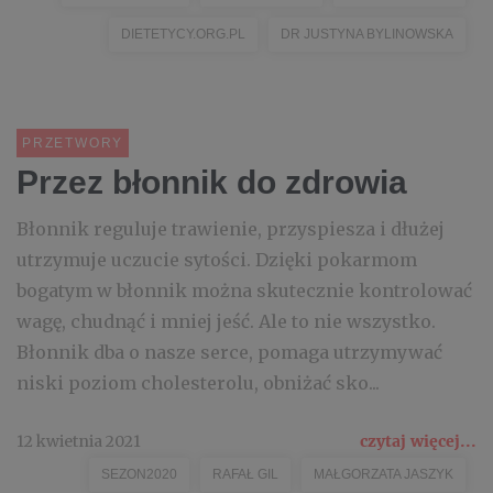
DIETETYCY.ORG.PL
DR JUSTYNA BYLINOWSKA
PRZETWORY
Przez błonnik do zdrowia
Błonnik reguluje trawienie, przyspiesza i dłużej
utrzymuje uczucie sytości. Dzięki pokarmom
bogatym w błonnik można skutecznie kontrolować
wagę, chudnąć i mniej jeść. Ale to nie wszystko.
Błonnik dba o nasze serce, pomaga utrzymywać
niski poziom cholesterolu, obniżać sko...
12 kwietnia 2021
czytaj więcej...
SEZON2020
RAFAŁ GIL
MAŁGORZATA JASZYK