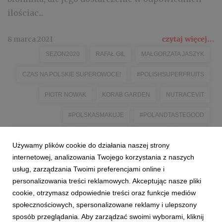
ilościac...
8 marca 2021
czytaj więcej...
SEZON2020
RAFAŁ GIL
MAŁGORZATA JASZYK
CZAS NA POLSKIE SUPEROWOCE!
#POLISHSUPERFRUITS
PIOTR NOWAK
KORAB GARDEN
NUTRACEVIT
#POLSKASMAKUJE
#POLANDTASTEGOOD
AGRONOM BERRIES
JUSTYNA KUSIBAB-MRUK
PLANTIN
Używamy plików cookie do działania naszej strony
BLUEBETTY
LIOFORTE
MAŁGORZATA GÓRA-DUBIELA
internetowej, analizowania Twojego korzystania z naszych
usług, zarządzania Twoimi preferencjami online i
personalizowania treści reklamowych. Akceptując nasze pliki
cookie, otrzymasz odpowiednie treści oraz funkcje mediów
społecznościowych, spersonalizowane reklamy i ulepszony
sposób przeglądania. Aby zarządzać swoimi wyborami, kliknij