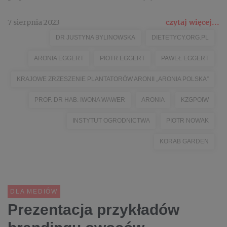
7 sierpnia 2023
czytaj więcej...
DR JUSTYNA BYLINOWSKA
DIETETYCY.ORG.PL
ARONIA EGGERT
PIOTR EGGERT
PAWEŁ EGGERT
KRAJOWE ZRZESZENIE PLANTATORÓW ARONII „ARONIA POLSKA”
PROF. DR HAB. IWONA WAWER
ARONIA
KZGPOIW
INSTYTUT OGRODNICTWA
PIOTR NOWAK
KORAB GARDEN
DLA MEDIÓW
Prezentacja przykładów