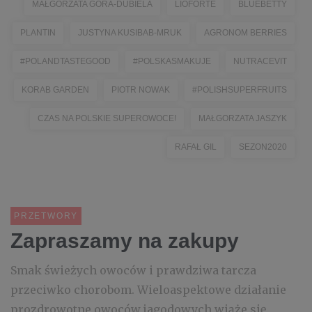
MAŁGORZATA GÓRA-DUBIELA
LIOFORTE
BLUEBETTY
PLANTIN
JUSTYNA KUSIBAB-MRUK
AGRONOM BERRIES
#POLANDTASTEGOOD
#POLSKASMAKUJE
NUTRACEVIT
KORAB GARDEN
PIOTR NOWAK
#POLISHSUPERFRUITS
CZAS NA POLSKIE SUPEROWOCE!
MAŁGORZATA JASZYK
RAFAŁ GIL
SEZON2020
PRZETWORY
Zapraszamy na zakupy
Smak świeżych owoców i prawdziwa tarcza
przeciwko chorobom. Wieloaspektowe działanie
prozdrowotne owoców jagodowych wiąże się