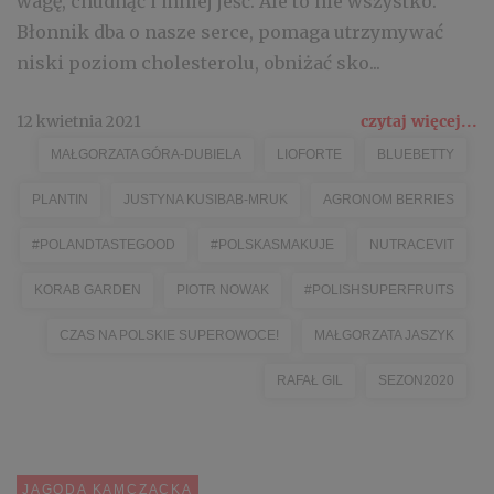
wagę, chudnąć i mniej jeść. Ale to nie wszystko.
Błonnik dba o nasze serce, pomaga utrzymywać
niski poziom cholesterolu, obniżać sko...
12 kwietnia 2021
czytaj więcej...
MAŁGORZATA GÓRA-DUBIELA
LIOFORTE
BLUEBETTY
PLANTIN
JUSTYNA KUSIBAB-MRUK
AGRONOM BERRIES
#POLANDTASTEGOOD
#POLSKASMAKUJE
NUTRACEVIT
KORAB GARDEN
PIOTR NOWAK
#POLISHSUPERFRUITS
CZAS NA POLSKIE SUPEROWOCE!
MAŁGORZATA JASZYK
RAFAŁ GIL
SEZON2020
JAGODA KAMCZACKA