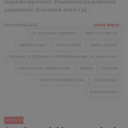
to polski superowoc. Pandemia tylko podbiła jej
popularność. Koncentrat aronii i jej ...
28 września 2021
czytaj więcej...
DR JUSTYNA BYLINOWSKA
DIETETYCY.ORG.PL
ARONIA EGGERT
PIOTR EGGERT
PAWEŁ EGGERT
KRAJOWE ZRZESZENIE PLANTATORÓW ARONII „ARONIA POLSKA”
PROF. DR HAB. IWONA WAWER
ARONIA
KZGPOIW
INSTYTUT OGRODNICTWA
PIOTR NOWAK
KORAB GARDEN
ARONIA