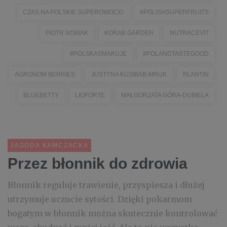
CZAS NA POLSKIE SUPEROWOCE!
#POLISHSUPERFRUITS
PIOTR NOWAK
KORAB GARDEN
NUTRACEVIT
#POLSKASMAKUJE
#POLANDTASTEGOOD
AGRONOM BERRIES
JUSTYNA KUSIBAB-MRUK
PLANTIN
BLUEBETTY
LIOFORTE
MAŁGORZATA GÓRA-DUBIELA
JAGODA KAMCZACKA
Przez błonnik do zdrowia
Błonnik reguluje trawienie, przyspiesza i dłużej
utrzymuje uczucie sytości. Dzięki pokarmom
bogatym w błonnik można skutecznie kontrolować