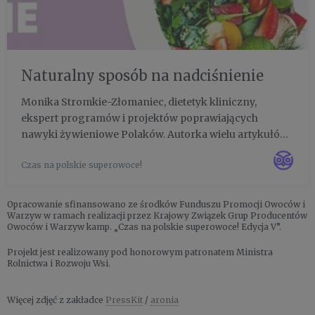
Naturalny sposób na nadciśnienie
Monika Stromkie-Złomaniec, dietetyk kliniczny,
ekspert programów i projektów poprawiających
nawyki żywieniowe Polaków. Autorka wielu artykułów
z zakresu zdrowego odżywiania, współautorka książek.
Czas na polskie superowoce!
Prowadzi poradnię dietetyczną „Z kaloriami na pieńku”.
Uczy jak jeść zd...
Opracowanie sfinansowano ze środków Funduszu Promocji Owoców i
Warzyw w ramach realizacji przez Krajowy Związek Grup Producentów
Owoców i Warzyw kamp. „Czas na polskie superowoce! Edycja V”.
Projekt jest realizowany pod honorowym patronatem Ministra
Rolnictwa i Rozwoju Wsi.
Więcej zdjęć z zakładce
PressKit
/
aronia