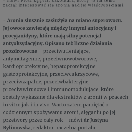
- mówi Piotr Eggert, szkółkarz, który 45 lat temu
zaczął interesować się aronią nad jej właściwościami.
- Aronia słusznie zasłużyła na miano superowocu.
Jej owoce zawierają między innymi antocyjany i
procyjanidyny, które mają silny potencjał
antyoksydacyjny. Opisano też liczne działania
prozdrowotne
– przeciwutleniające,
antymutagenne, przeciwnowotworowe,
kardioprotekcyjne, hepatoprotekcyjne,
gastroprotekcyjne, przeciwcukrzycowe,
przeciwzapalne, przeciwbakteryjne,
przeciwwirusowe i immunomodulujące, które
zostały wykazane dla ekstraktów z aronii w pracach
in vitro jak i in vivo. Warto zatem pamiętać o
codziennym spożywaniu aronii, sięganiu po jej
dr Justyna
przetwory przez cały rok – mówi
Bylinowska
, redaktor naczelna portalu