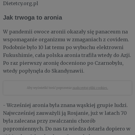
Dietetcy.org.pl
Jak trwoga to aronia
W pandemii owoce aronii okazały się panaceum na
wspomaganie organizmu w zmaganiach z covidem.
Podobnie było 10 lat temu po wybuchu elektrowni
Fukushimie, cała polska aronia trafiła wtedy do Azji.
Po raz pierwszy aronię doceniono po Czarnobylu,
wtedy popłynęła do Skandynawii.
Aby wyświetlić treść poprawnie
zaakceptuj pliki cookies.
- Wcześniej aronia była znana wąskiej grupie ludzi.
Najwcześniej zauważyli ją Rosjanie, już w latach 70
była zalecana przy zwalczaniu chorób
popromiennych. Do nas ta wiedza dotarła dopiero w