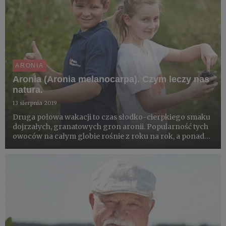
ARONIA
Aronia (Aronia melanocarpa). Czym leczy nas
natura.
13 sierpnia 2019
Druga połowa wakacji to czas słodko-cierpkiego smaku
dojrzałych, granatowych gron aronii. Popularność tych
owoców na całym globie rośnie z roku na rok, a ponad
50 tys. ton aronii opuszcza co sezon Polskę we
wszystkich kierunkach świata. Czym zachwyca i za co
cenić powinn...