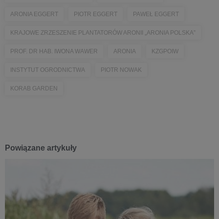
ARONIA EGGERT
PIOTR EGGERT
PAWEŁ EGGERT
KRAJOWE ZRZESZENIE PLANTATORÓW ARONII „ARONIA POLSKA”
PROF. DR HAB. IWONA WAWER
ARONIA
KZGPOIW
INSTYTUT OGRODNICTWA
PIOTR NOWAK
KORAB GARDEN
Powiązane artykuły