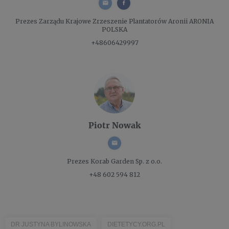
Prezes Zarządu
Krajowe Zrzeszenie Plantatorów Aronii ARONIA
POLSKA
+48606429997
Piotr Nowak
Prezes
Korab Garden Sp. z o.o.
+48 602 594 812
DR JUSTYNA BYLINOWSKA
DIETETYCY.ORG.PL