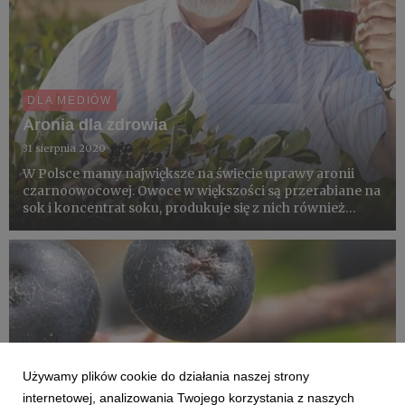
DLA MEDIÓW
Aronia dla zdrowia
31 sierpnia 2020
W Polsce mamy największe na świecie uprawy aronii
czarnoowocowej. Owoce w większości są przerabiane na
sok i koncentrat soku, produkuje się z nich również
dżemy, herbatki owocowe i wino aroniowe. Jednak nie
doceniamy jej zalet i pro-zdrowotnego działania. A
aronią intere...
Używamy plików cookie do działania naszej strony
internetowej, analizowania Twojego korzystania z naszych