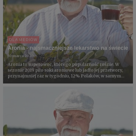
DLA MEDIÓW
Aronia - najsmaczniejsze lekarstwo na świecie
30 marca 2020
Aronia to superowoc, którego popularność rośnie. W
sezonie 2019 piło soki aroniowe lub jadło jej przetwory,
przynajmniej raz w tygodniu, 12% Polaków, w samym
tylko marcu bieżącego roku aż 11%. Pandemia ustawiła
kolejkę po aronię. Koncentrat sprzedajemy na świadome
jej wa...