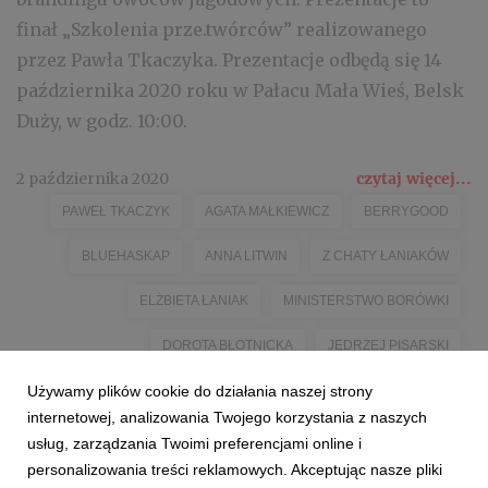
finał „Szkolenia prze.twórców” realizowanego
przez Pawła Tkaczyka. Prezentacje odbędą się 14
października 2020 roku w Pałacu Mała Wieś, Belsk
Duży, w godz. 10:00.
2 października 2020
czytaj więcej...
PAWEŁ TKACZYK
AGATA MAŁKIEWICZ
BERRYGOOD
BLUEHASKAP
ANNA LITWIN
Z CHATY ŁANIAKÓW
ELŻBIETA ŁANIAK
MINISTERSTWO BORÓWKI
DOROTA BŁOTNICKA
JĘDRZEJ PISARSKI
Używamy plików cookie do działania naszej strony
PRZETWORY Z BORÓWKI
TOMASZ FALCZEWSKI
internetowej, analizowania Twojego korzystania z naszych
KORAB GARDEN
PIOTR NOWAK
HORTI TEAM
usług, zarządzania Twoimi preferencjami online i
personalizowania treści reklamowych. Akceptując nasze pliki
PAWEŁ KRAWIEC