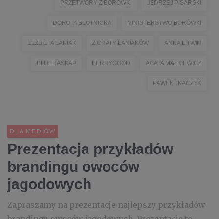
PRZETWORY Z BORÓWKI
JĘDRZEJ PISARSKI
DOROTA BŁOTNICKA
MINISTERSTWO BORÓWKI
ELŻBIETA ŁANIAK
Z CHATY ŁANIAKÓW
ANNA LITWIN
BLUEHASKAP
BERRYGOOD
AGATA MAŁKIEWICZ
PAWEŁ TKACZYK
DLA MEDIÓW
Prezentacja przykładów
brandingu owoców
jagodowych
Zapraszamy na prezentacje najlepszy przykładów
brandingu owoców jagodowych. Prezentacje to