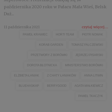
października 2020 roku w Pałacu Mała Wieś, Belsk
Duż...
11 października 2021
czytaj więcej...
PAWEŁ KRAWIEC
HORTI TEAM
PIOTR NOWAK
KORAB GARDEN
TOMASZ FALCZEWSKI
PRZETWORY Z BORÓWKI
JĘDRZEJ PISARSKI
DOROTA BŁOTNICKA
MINISTERSTWO BORÓWKI
ELŻBIETA ŁANIAK
Z CHATY ŁANIAKÓW
ANNA LITWIN
BLUEHASKAP
BERRYGOOD
AGATA MAŁKIEWICZ
PAWEŁ TKACZYK