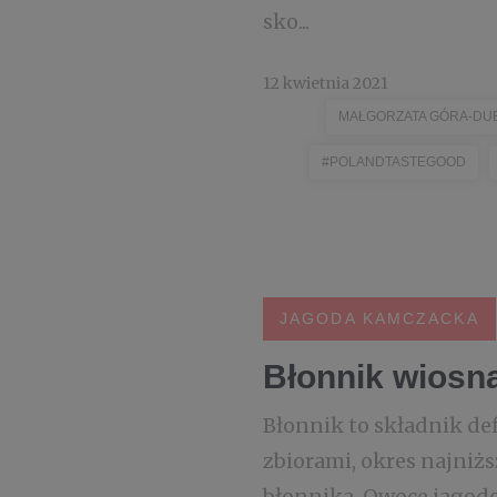
sko...
12 kwietnia 2021
MAŁGORZATA GÓRA-DUB
#POLANDTASTEGOOD
JAGODA KAMCZACKA
Błonnik wiosn
Błonnik to składnik de
zbiorami, okres najniż
błonnika. Owoce jagodo