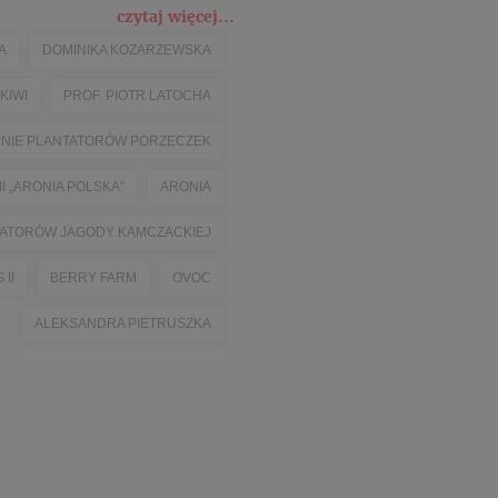
czytaj więcej...
A
DOMINIKA KOZARZEWSKA
KIWI
PROF. PIOTR LATOCHA
ENIE PLANTATORÓW PORZECZEK
 „ARONIA POLSKA”
ARONIA
ATORÓW JAGODY KAMCZACKIEJ
II
BERRY FARM
OVOC
ALEKSANDRA PIETRUSZKA