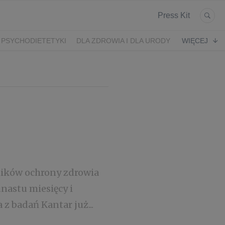
Press Kit
 PSYCHODIETETYKI
DLA ZDROWIA I DLA URODY
WIĘCEJ
K
ARONIA
JEŻYNY
PORZECZKI
MALINA
LODY RZEMIEŚLNICZE
 2024
SZCZYT IBO 2023 🫐
WYBORY 2023
ników ochrony zdrowia
unastu miesięcy i
z badań Kantar już...