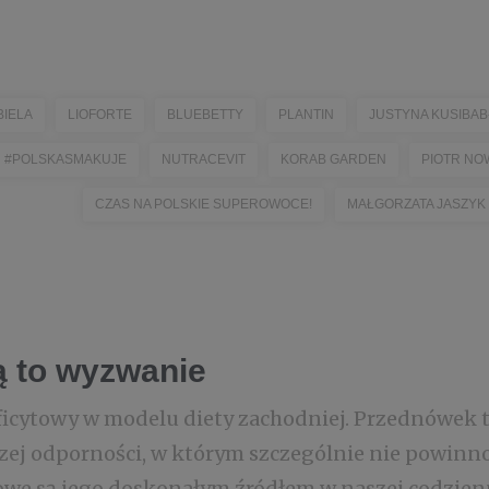
IELA
LIOFORTE
BLUEBETTY
PLANTIN
JUSTYNA KUSIBA
#POLSKASMAKUJE
NUTRACEVIT
KORAB GARDEN
PIOTR NO
CZAS NA POLSKIE SUPEROWOCE!
MAŁGORZATA JASZYK
ą to wyzwanie
ficytowy w modelu diety zachodniej. Przednówek 
szej odporności, w którym szczególnie nie powin
we są jego doskonałym źródłem w naszej codzienn