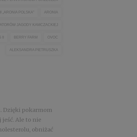
 „ARONIA POLSKA”
ARONIA
ATORÓW JAGODY KAMCZACKIEJ
II
BERRY FARM
OVOC
ALEKSANDRA PIETRUSZKA
ci. Dzięki pokarmom
eść. Ale to nie
olesterolu, obniżać