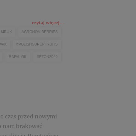
czytaj więcej...
B-MRUK
AGRONOM BERRIES
WAK
#POLISHSUPERFRUITS
RAFAŁ GIL
SEZON2020
to czas przed nowymi
no nam brakować
ej diecie. Przetwórcy