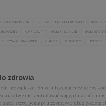
MAŁGORZATA JASZYK
CZAS NA POLSKIE SUPEROWOCE!
#POLISHS
AB GARDEN
NUTRACEVIT
#POLSKASMAKUJE
#POLANDTAST
JUSTYNA KUSIBAB-MRUK
PLANTIN
BLUEBETTY
LIOFORTE
do zdrowia
nie, przyspiesza i dłużej utrzymuje uczucie sytoś
a skutecznie kontrolować wagę, chudnąć i mniej j
o nasze serce, pomaga utrzymywać niski poziom ch