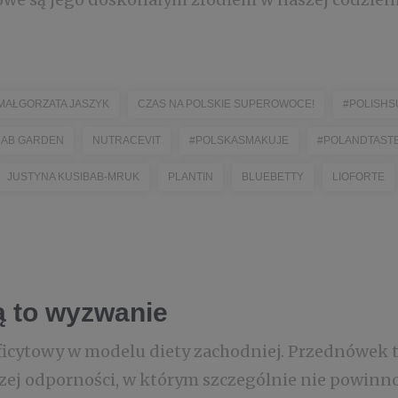
MAŁGORZATA JASZYK
CZAS NA POLSKIE SUPEROWOCE!
#POLISHS
AB GARDEN
NUTRACEVIT
#POLSKASMAKUJE
#POLANDTAST
JUSTYNA KUSIBAB-MRUK
PLANTIN
BLUEBETTY
LIOFORTE
ą to wyzwanie
ficytowy w modelu diety zachodniej. Przednówek 
szej odporności, w którym szczególnie nie powin