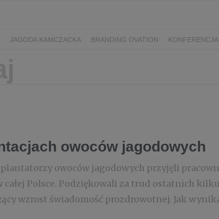
JAGODA KAMCZACKA
BRANDING OVATION
KONFERENCJA
Y DZIEŃ SPORTU
ŻURAWINA
MINIKIWI
DEREŃ
ROKITNI
ERRY FEST
PRZETWORY
PRZEPISY
PIWO RZEMIEŚLNICZE
ŚWIATA
DZIEŃ POLSKIEJ BORÓWKI
WYBORY 2025
WYBORY
ÓWKAMI 2018
ENGLISH
ntacjach owoców jagodowych
a plantatorzy owoców jagodowych przyjęli pracow
 całej Polsce. Podziękowali za trud ostatnich kilk
zący wzrost świadomość prozdrowotnej. Jak wynika 