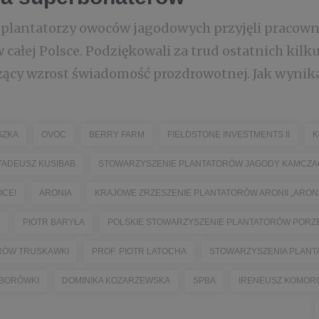
a plantatorzy owoców jagodowych przyjęli pracow
 całej Polsce. Podziękowali za trud ostatnich kilk
zący wzrost świadomość prozdrowotnej. Jak wynika 
SZKA
OVOC
BERRY FARM
FIELDSTONE INVESTMENTS II
K
TADEUSZ KUSIBAB
STOWARZYSZENIE PLANTATORÓW JAGODY KAMCZA
OCE!
ARONIA
KRAJOWE ZRZESZENIE PLANTATORÓW ARONII „ARONI
PIOTR BARYŁA
POLSKIE STOWARZYSZENIE PLANTATORÓW PORZ
RÓW TRUSKAWKI
PROF. PIOTR LATOCHA
STOWARZYSZENIA PLANTA
 BORÓWKI
DOMINIKA KOZARZEWSKA
SPBA
IRENEUSZ KOMOR