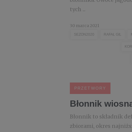
tych ...
30 marca 2021
SEZON2020
RAFAŁ GIL
KOR
PRZETWORY
Błonnik wiosn
Błonnik to składnik de
zbiorami, okres najniż