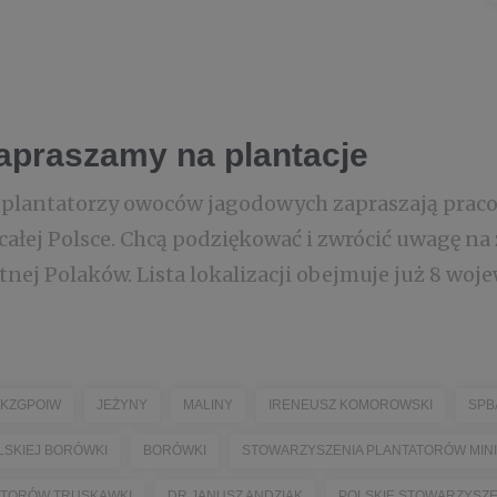
zapraszamy na plantacje
ia plantatorzy owoców jagodowych zapraszają pra
całej Polsce. Chcą podziękować i zwrócić uwagę na
ej Polaków. Lista lokalizacji obejmuje już 8 woj
KZGPOIW
JEŻYNY
MALINY
IRENEUSZ KOMOROWSKI
SPB
LSKIEJ BORÓWKI
BORÓWKI
STOWARZYSZENIA PLANTATORÓW MINI
ATORÓW TRUSKAWKI
DR JANUSZ ANDZIAK
POLSKIE STOWARZYSZ