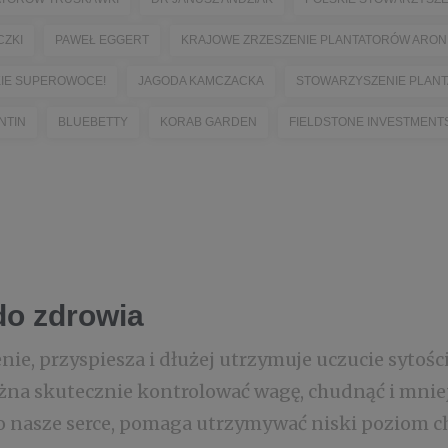
CZKI
PAWEŁ EGGERT
KRAJOWE ZRZESZENIE PLANTATORÓW ARONII
KIE SUPEROWOCE!
JAGODA KAMCZACKA
STOWARZYSZENIE PLANT
NTIN
BLUEBETTY
KORAB GARDEN
FIELDSTONE INVESTMENTS 
do zdrowia
nie, przyspiesza i dłużej utrzymuje uczucie sytoś
a skutecznie kontrolować wagę, chudnąć i mniej j
o nasze serce, pomaga utrzymywać niski poziom ch