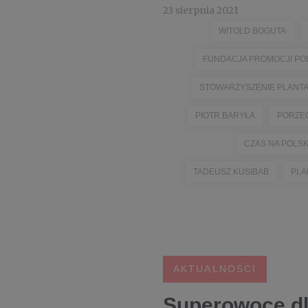
23 sierpnia 2021
WITOLD BOGUTA
FUNDACJA PROMOCJI PO
STOWARZYSZENIE PLANT
PIOTR BARYŁA
PORZE
CZAS NA POLS
TADEUSZ KUSIBAB
PLA
AKTUALNOŚCI
Superowoce dl