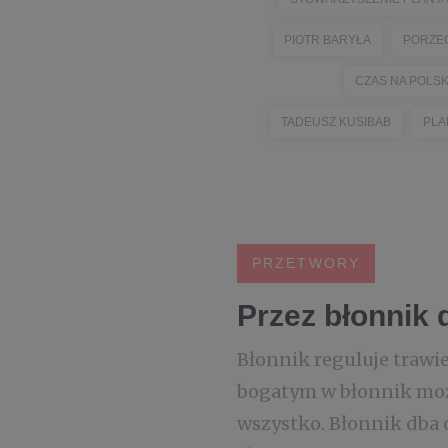
PIOTR BARYŁA
PORZE
CZAS NA POLS
TADEUSZ KUSIBAB
PLA
PRZETWORY
Przez błonnik 
Błonnik reguluje trawie
bogatym w błonnik możn
wszystko. Błonnik dba 