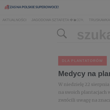
AKTUALNOŚCI
JAGODOWA SZTAFETA 🍓🫐🏃‍♀️🏃
TRUSKAWKA
DLA HANDLU
DLA MEDIÓW
DLA PLANTATORÓW
NARODOW
BORÓWKA
AGREST
CORE TEAM
BERRY INNOVATION
B
OWOCOWE LATO W KONESERZE
JAGODOWE MISTRZOSTWA 
WYBORY 2022
WYBORY 2021
WYBORY 2020
LATO Z BOR
DLA PLANTATORÓW
Medycy na pla
W niedzielę 22 sierpni
na swoich plantacjach w
zwrócili uwagę na znac