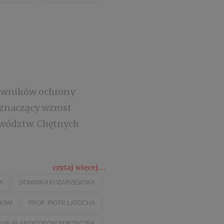
cowników ochrony
 znaczący wzrost
ewództw. Chętnych
czytaj więcej...
A
DOMINIKA KOZARZEWSKA
KIWI
PROF. PIOTR LATOCHA
ENIE PLANTATORÓW PORZECZEK