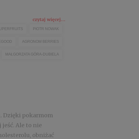
czytaj więcej...
UPERFRUITS
PIOTR NOWAK
EGOOD
AGRONOM BERRIES
MAŁGORZATA GÓRA-DUBIELA
ci. Dzięki pokarmom
eść. Ale to nie
olesterolu, obniżać