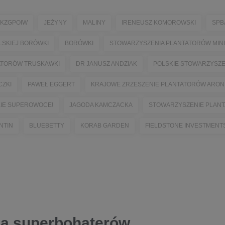
KZGPOIW
JEŻYNY
MALINY
IRENEUSZ KOMOROWSKI
SPB
LSKIEJ BORÓWKI
BORÓWKI
STOWARZYSZENIA PLANTATORÓW MINI
ATORÓW TRUSKAWKI
DR JANUSZ ANDZIAK
POLSKIE STOWARZYSZ
CZKI
PAWEŁ EGGERT
KRAJOWE ZRZESZENIE PLANTATORÓW ARONII
KIE SUPEROWOCE!
JAGODA KAMCZACKA
STOWARZYSZENIE PLANT
NTIN
BLUEBETTY
KORAB GARDEN
FIELDSTONE INVESTMENTS 
a superbohaterów