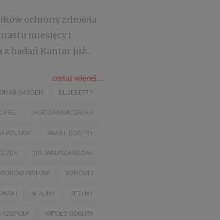
ników ochrony zdrowia
unastu miesięcy i
z badań Kantar już...
czytaj więcej...
ORAB GARDEN
BLUEBETTY
CKIEJ
JAGODA KAMCZACKA
A POLSKA”
PAWEŁ EGGERT
ECZEK
DR JANUSZ ANDZIAK
TORÓW MINIKIWI
BORÓWKI
OWSKI
MALINY
JEŻYNY
KZGPOIW
WITOLD BOGUTA