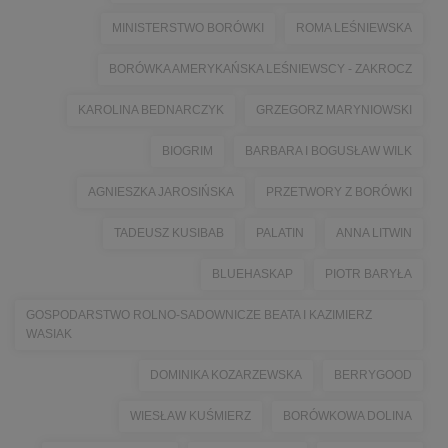
MINISTERSTWO BORÓWKI
ROMA LEŚNIEWSKA
BORÓWKA AMERYKAŃSKA LEŚNIEWSCY - ZAKROCZ
KAROLINA BEDNARCZYK
GRZEGORZ MARYNIOWSKI
BIOGRIM
BARBARA I BOGUSŁAW WILK
AGNIESZKA JAROSIŃSKA
PRZETWORY Z BORÓWKI
TADEUSZ KUSIBAB
PALATIN
ANNA LITWIN
BLUEHASKAP
PIOTR BARYŁA
GOSPODARSTWO ROLNO-SADOWNICZE BEATA I KAZIMIERZ
WASIAK
DOMINIKA KOZARZEWSKA
BERRYGOOD
WIESŁAW KUŚMIERZ
BORÓWKOWA DOLINA