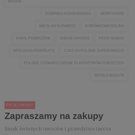
WASIAK
DOMINIKA KOZARZEWSKA
BERRYGOOD
WIESŁAW KUŚMIERZ
BORÓWKOWA DOLINA
RAFAŁ POWROŹNIK
KORAB GARDEN
PIOTR NOWAK
#POLISHSUPERFRUITS
CZAS NA POLSKIE SUPEROWOCE!
POLSKIE STOWARZYSZENIE PLANTATORÓW PORZECZEK
WITOLD BOGUTA
PRZETWORY
Zapraszamy na zakupy
Smak świeżych owoców i prawdziwa tarcza