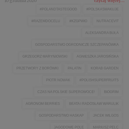
10 grudnia 2020
czytaj więcej...
#POLANDTASTEGOOD
#POLSKASMAKUJE
#RAZEMDOCELU
#KZGPWIO
NUTRACEVIT
ALEKSANDRA BUŁA
GOSPODARSTWO OGRODNICZE SZCZEPANÓWKA
GRZEGORZ MARYNIOWSKI
AGNIESZKA JAROSIŃSKA
PRZETWORY Z BORÓWKI
PALATIN
KORAB GARDEN
PIOTR NOWAK
#POLISHSUPERFRUITS
CZAS NA POLSKIE SUPEROWOCE!
BIOGRIM
AGRONOM BERRIES
BEATA I RADOSŁAW WARULIK
GOSPODARSTWO HASKAP
JACEK WILGOS
JAGODOWE POLE
MARIUSZ PELC