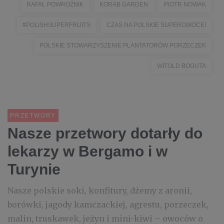
RAFAŁ POWROŹNIK
KORAB GARDEN
PIOTR NOWAK
#POLISHSUPERFRUITS
CZAS NA POLSKIE SUPEROWOCE!
POLSKIE STOWARZYSZENIE PLANTATORÓW PORZECZEK
WITOLD BOGUTA
PRZETWORY
Nasze przetwory dotarły do
lekarzy w Bergamo i w
Turynie
Nasze polskie soki, konfitury, dżemy z aronii,
borówki, jagody kamczackiej, agrestu, porzeczek,
malin, truskawek, jeżyn i mini-kiwi – owoców o