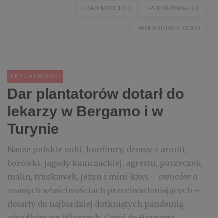
#RAZEMDOCELU
#POLSKASMAKUJE
#POLANDTASTEGOOD
AKTUALNOŚCI
Dar plantatorów dotarł do
lekarzy w Bergamo i w
Turynie
Nasze polskie soki, konfitury, dżemy z aronii,
borówki, jagody kamczackiej, agrestu, porzeczek,
malin, truskawek, jeżyn i mini-kiwi – owoców o
znanych właściwościach przeciwutleniających –
dotarły do najbardziej dotkniętych pandemią
ośrodków we Włoszech. Część do Bergamo...