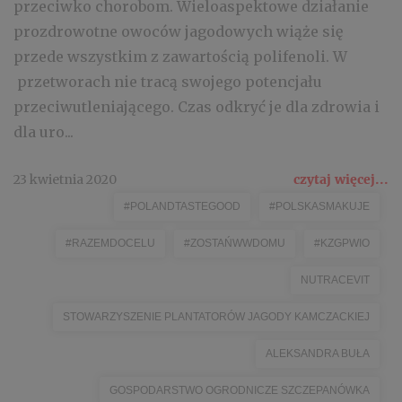
przeciwko chorobom. Wieloaspektowe działanie
prozdrowotne owoców jagodowych wiąże się
przede wszystkim z zawartością polifenoli. W
przetworach nie tracą swojego potencjału
przeciwutleniającego. Czas odkryć je dla zdrowia i
dla uro...
23 kwietnia 2020
czytaj więcej...
#POLANDTASTEGOOD
#POLSKASMAKUJE
#RAZEMDOCELU
#ZOSTAŃWWDOMU
#KZGPWIO
NUTRACEVIT
STOWARZYSZENIE PLANTATORÓW JAGODY KAMCZACKIEJ
ALEKSANDRA BUŁA
GOSPODARSTWO OGRODNICZE SZCZEPANÓWKA