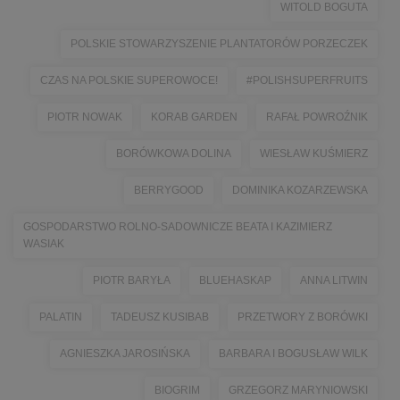
WITOLD BOGUTA
POLSKIE STOWARZYSZENIE PLANTATORÓW PORZECZEK
CZAS NA POLSKIE SUPEROWOCE!
#POLISHSUPERFRUITS
PIOTR NOWAK
KORAB GARDEN
RAFAŁ POWROŹNIK
BORÓWKOWA DOLINA
WIESŁAW KUŚMIERZ
BERRYGOOD
DOMINIKA KOZARZEWSKA
GOSPODARSTWO ROLNO-SADOWNICZE BEATA I KAZIMIERZ
WASIAK
PIOTR BARYŁA
BLUEHASKAP
ANNA LITWIN
PALATIN
TADEUSZ KUSIBAB
PRZETWORY Z BORÓWKI
AGNIESZKA JAROSIŃSKA
BARBARA I BOGUSŁAW WILK
BIOGRIM
GRZEGORZ MARYNIOWSKI