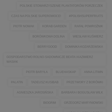
POLSKIE STOWARZYSZENIE PLANTATORÓW PORZECZEK
CZAS NA POLSKIE SUPEROWOCE!
#POLISHSUPERFRUITS
PIOTR NOWAK
KORAB GARDEN
RAFAŁ POWROŹNIK
BORÓWKOWA DOLINA
WIESŁAW KUŚMIERZ
BERRYGOOD
DOMINIKA KOZARZEWSKA
GOSPODARSTWO ROLNO-SADOWNICZE BEATA I KAZIMIERZ
WASIAK
PIOTR BARYŁA
BLUEHASKAP
ANNA LITWIN
PALATIN
TADEUSZ KUSIBAB
PRZETWORY Z BORÓWKI
AGNIESZKA JAROSIŃSKA
BARBARA I BOGUSŁAW WILK
BIOGRIM
GRZEGORZ MARYNIOWSKI