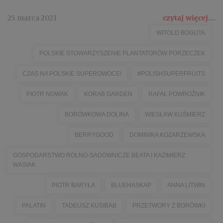
25 marca 2021
czytaj więcej...
WITOLD BOGUTA
POLSKIE STOWARZYSZENIE PLANTATORÓW PORZECZEK
CZAS NA POLSKIE SUPEROWOCE!
#POLISHSUPERFRUITS
PIOTR NOWAK
KORAB GARDEN
RAFAŁ POWROŹNIK
BORÓWKOWA DOLINA
WIESŁAW KUŚMIERZ
BERRYGOOD
DOMINIKA KOZARZEWSKA
GOSPODARSTWO ROLNO-SADOWNICZE BEATA I KAZIMIERZ
WASIAK
PIOTR BARYŁA
BLUEHASKAP
ANNA LITWIN
PALATIN
TADEUSZ KUSIBAB
PRZETWORY Z BORÓWKI