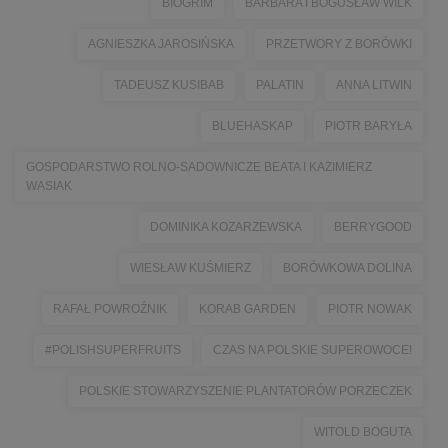
BIOGRIM
BARBARA I BOGUSŁAW WILK
AGNIESZKA JAROSIŃSKA
PRZETWORY Z BORÓWKI
TADEUSZ KUSIBAB
PALATIN
ANNA LITWIN
BLUEHASKAP
PIOTR BARYŁA
GOSPODARSTWO ROLNO-SADOWNICZE BEATA I KAZIMIERZ
WASIAK
DOMINIKA KOZARZEWSKA
BERRYGOOD
WIESŁAW KUŚMIERZ
BORÓWKOWA DOLINA
RAFAŁ POWROŹNIK
KORAB GARDEN
PIOTR NOWAK
#POLISHSUPERFRUITS
CZAS NA POLSKIE SUPEROWOCE!
POLSKIE STOWARZYSZENIE PLANTATORÓW PORZECZEK
WITOLD BOGUTA