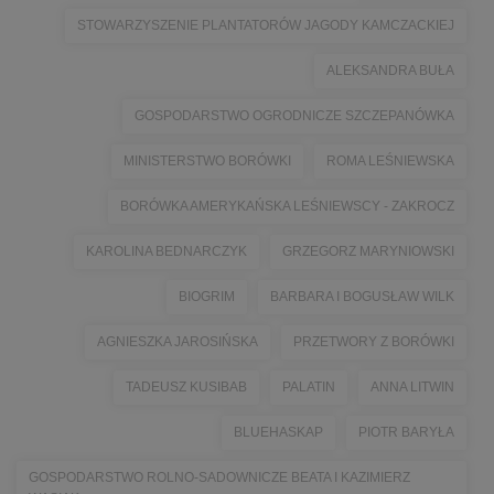
STOWARZYSZENIE PLANTATORÓW JAGODY KAMCZACKIEJ
ALEKSANDRA BUŁA
GOSPODARSTWO OGRODNICZE SZCZEPANÓWKA
MINISTERSTWO BORÓWKI
ROMA LEŚNIEWSKA
BORÓWKA AMERYKAŃSKA LEŚNIEWSCY - ZAKROCZ
KAROLINA BEDNARCZYK
GRZEGORZ MARYNIOWSKI
BIOGRIM
BARBARA I BOGUSŁAW WILK
AGNIESZKA JAROSIŃSKA
PRZETWORY Z BORÓWKI
TADEUSZ KUSIBAB
PALATIN
ANNA LITWIN
BLUEHASKAP
PIOTR BARYŁA
GOSPODARSTWO ROLNO-SADOWNICZE BEATA I KAZIMIERZ