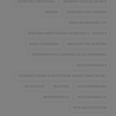
AGNIESZKA JAROSIŃSKA
BARBARA I BOGUSŁAW WILK
BIOGRIM
GRZEGORZ MARYNIOWSKI
KAROLINA BEDNARCZYK
BORÓWKA AMERYKAŃSKA LEŚNIEWSCY - ZAKROCZ
ROMA LEŚNIEWSKA
MINISTERSTWO BORÓWKI
GOSPODARSTWO OGRODNICZE SZCZEPANÓWKA
ALEKSANDRA BUŁA
STOWARZYSZENIE PLANTATORÓW JAGODY KAMCZACKIEJ
NUTRACEVIT
#KZGPWIO
#ZOSTAŃWWDOMU
#RAZEMDOCELU
#POLSKASMAKUJE
#POLANDTASTEGOOD