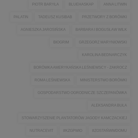
PIOTR BARYŁA
BLUEHASKAP
ANNA LITWIN
PALATIN
TADEUSZ KUSIBAB
PRZETWORY Z BORÓWKI
AGNIESZKA JAROSIŃSKA
BARBARA I BOGUSŁAW WILK
BIOGRIM
GRZEGORZ MARYNIOWSKI
KAROLINA BEDNARCZYK
BORÓWKA AMERYKAŃSKA LEŚNIEWSCY - ZAKROCZ
ROMA LEŚNIEWSKA
MINISTERSTWO BORÓWKI
GOSPODARSTWO OGRODNICZE SZCZEPANÓWKA
ALEKSANDRA BUŁA
STOWARZYSZENIE PLANTATORÓW JAGODY KAMCZACKIEJ
NUTRACEVIT
#KZGPWIO
#ZOSTAŃWWDOMU