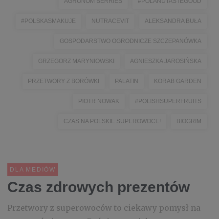
AGRONOM BERRIES
#POLANDTASTEGOOD
#POLSKASMAKUJE
NUTRACEVIT
ALEKSANDRA BUŁA
GOSPODARSTWO OGRODNICZE SZCZEPANÓWKA
GRZEGORZ MARYNIOWSKI
AGNIESZKA JAROSIŃSKA
PRZETWORY Z BORÓWKI
PALATIN
KORAB GARDEN
PIOTR NOWAK
#POLISHSUPERFRUITS
CZAS NA POLSKIE SUPEROWOCE!
BIOGRIM
DLA MEDIÓW
Czas zdrowych prezentów
Przetwory z superowoców to ciekawy pomysł na