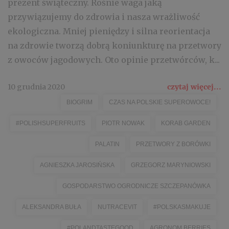
prezent świąteczny. Rośnie waga jaką
przywiązujemy do zdrowia i nasza wrażliwość
ekologiczna. Mniej pieniędzy i silna reorientacja
na zdrowie tworzą dobrą koniunkturę na przetwory
z owoców jagodowych. Oto opinie przetwórców, k...
10 grudnia 2020
czytaj więcej...
BIOGRIM
CZAS NA POLSKIE SUPEROWOCE!
#POLISHSUPERFRUITS
PIOTR NOWAK
KORAB GARDEN
PALATIN
PRZETWORY Z BORÓWKI
AGNIESZKA JAROSIŃSKA
GRZEGORZ MARYNIOWSKI
GOSPODARSTWO OGRODNICZE SZCZEPANÓWKA
ALEKSANDRA BUŁA
NUTRACEVIT
#POLSKASMAKUJE
#POLANDTASTEGOOD
AGRONOM BERRIES