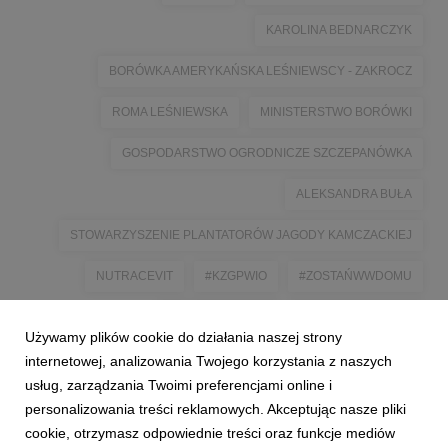
KAROLINA BEDNARCZYK
BORÓWKA AMERYKAŃSKA LEŚNIEWSCY - ZAKROCZ
ROMA LEŚNIEWSKA
MINISTERSTWO BORÓWKI
GOSPODARSTWO OGRODNICZE SZCZEPANÓWKA
ALEKSANDRA BUŁA
STOWARZYSZENIE PLANTATORÓW JAGODY KAMCZACKIEJ
NUTRACEVIT
#KZGPWIO
#ZOSTAŃWWDOMU
#RAZEMDOCELU
#POLSKASMAKUJE
Używamy plików cookie do działania naszej strony
#POLANDTASTEGOOD
internetowej, analizowania Twojego korzystania z naszych
usług, zarządzania Twoimi preferencjami online i
personalizowania treści reklamowych. Akceptując nasze pliki
cookie, otrzymasz odpowiednie treści oraz funkcje mediów