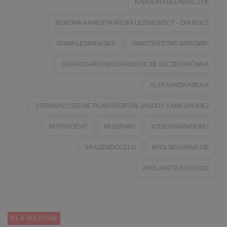
KAROLINA BEDNARCZYK
BORÓWKA AMERYKAŃSKA LEŚNIEWSCY - ZAKROCZ
ROMA LEŚNIEWSKA
MINISTERSTWO BORÓWKI
GOSPODARSTWO OGRODNICZE SZCZEPANÓWKA
ALEKSANDRA BUŁA
STOWARZYSZENIE PLANTATORÓW JAGODY KAMCZACKIEJ
NUTRACEVIT
#KZGPWIO
#ZOSTAŃWWDOMU
#RAZEMDOCELU
#POLSKASMAKUJE
#POLANDTASTEGOOD
DLA MEDIÓW