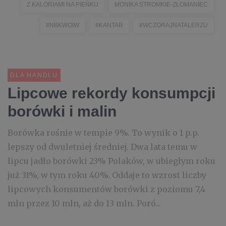
Z KALORIAMI NA PIEŃKU
MONIKA STROMKIE-ZŁOMANIEC
#NBKWOIW
#KANTAR
#WCZORAJNATALERZU
DLA HANDLU
Lipcowe rekordy konsumpcji
borówki i malin
Borówka rośnie w tempie 9%. To wynik o 1 p.p.
lepszy od dwuletniej średniej. Dwa lata temu w
lipcu jadło borówki 23% Polaków, w ubiegłym roku
już 31%, w tym roku 40%. Oddaje to wzrost liczby
lipcowych konsumentów borówki z poziomu 7,4
mln przez 10 mln, aż do 13 mln. Poró...