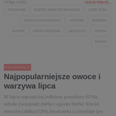
29 lipca 2022
czytaj więcej...
TRUSKAWKI
INSPIRE SMARTER BRANDING
CORE TEAM
URSZULA KRASSOWSKA
KZGPOIW
BORÓWKI
KANTAR
AGATA ZADROŻNA
SEZON2022
ARONIA
MALINA
DLA HANDLU
Najpopularniejsze owoce i
warzywa lipca
W lipcu najczęściej jedliśmy pomidory (97%),
młode ziemniaki (96%) i ogórki (94%). Wśród
owoców jabłka (72%), truskawki i czereśnie (po