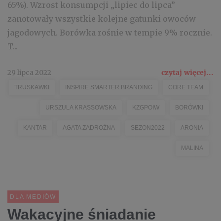
65%). Wzrost konsumpcji „lipiec do lipca”
zanotowały wszystkie kolejne gatunki owoców
jagodowych. Borówka rośnie w tempie 9% rocznie.
T...
29 lipca 2022
czytaj więcej...
TRUSKAWKI
INSPIRE SMARTER BRANDING
CORE TEAM
URSZULA KRASSOWSKA
KZGPOIW
BORÓWKI
KANTAR
AGATA ZADROŻNA
SEZON2022
ARONIA
MALINA
DLA MEDIÓW
Wakacyjne śniadanie