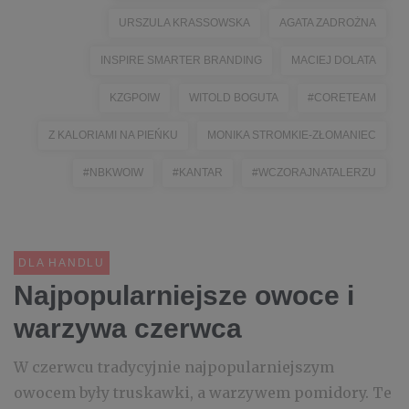
URSZULA KRASSOWSKA
AGATA ZADROŻNA
INSPIRE SMARTER BRANDING
MACIEJ DOLATA
KZGPOIW
WITOLD BOGUTA
#CORETEAM
Z KALORIAMI NA PIEŃKU
MONIKA STROMKIE-ZŁOMANIEC
#NBKWOIW
#KANTAR
#WCZORAJNATALERZU
DLA HANDLU
Najpopularniejsze owoce i
warzywa czerwca
W czerwcu tradycyjnie najpopularniejszym
owocem były truskawki, a warzywem pomidory. Te