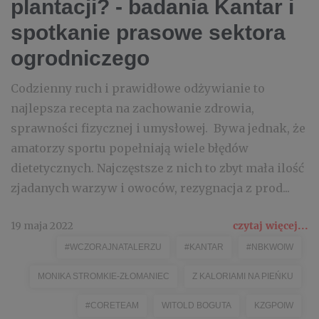
plantacji? - badania Kantar i
spotkanie prasowe sektora
ogrodniczego
Codzienny ruch i prawidłowe odżywianie to
najlepsza recepta na zachowanie zdrowia,
sprawności fizycznej i umysłowej. Bywa jednak, że
amatorzy sportu popełniają wiele błędów
dietetycznych. Najczęstsze z nich to zbyt mała ilość
zjadanych warzyw i owoców, rezygnacja z prod...
19 maja 2022
czytaj więcej...
#WCZORAJNATALERZU
#KANTAR
#NBKWOIW
MONIKA STROMKIE-ZŁOMANIEC
Z KALORIAMI NA PIEŃKU
#CORETEAM
WITOLD BOGUTA
KZGPOIW