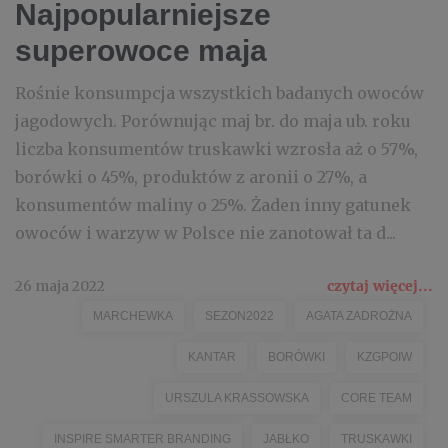
Najpopularniejsze
superowoce maja
Rośnie konsumpcja wszystkich badanych owoców
jagodowych. Porównując maj br. do maja ub. roku
liczba konsumentów truskawki wzrosła aż o 57%,
borówki o 45%, produktów z aronii o 27%, a
konsumentów maliny o 25%. Żaden inny gatunek
owoców i warzyw w Polsce nie zanotował ta d...
26 maja 2022
czytaj więcej...
MARCHEWKA
SEZON2022
AGATA ZADROŻNA
KANTAR
BORÓWKI
KZGPOIW
URSZULA KRASSOWSKA
CORE TEAM
INSPIRE SMARTER BRANDING
JABŁKO
TRUSKAWKI