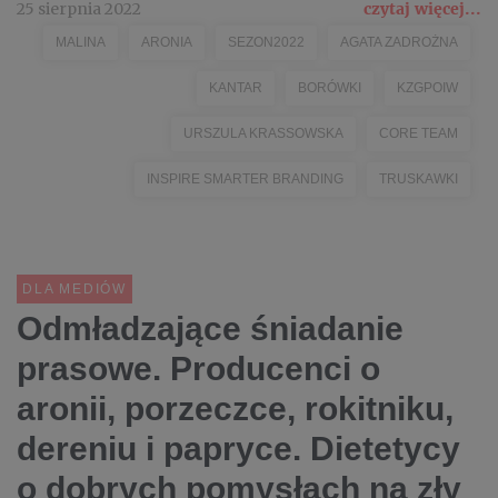
25 sierpnia 2022
czytaj więcej...
MALINA
ARONIA
SEZON2022
AGATA ZADROŻNA
KANTAR
BORÓWKI
KZGPOIW
URSZULA KRASSOWSKA
CORE TEAM
INSPIRE SMARTER BRANDING
TRUSKAWKI
DLA MEDIÓW
Odmładzające śniadanie
prasowe. Producenci o
aronii, porzeczce, rokitniku,
dereniu i papryce. Dietetycy
o dobrych pomysłach na zły