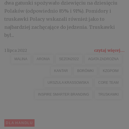
dwa gatunki spożywało dziewięciu na dziesięciu
Polaków (odpowiednio 85% i 91%). Pomidory i
truskawki Polacy wskazali również jako to
najbardziej zachęcające do jedzenia. Truskawki
był...
1 lipca 2022
czytaj więcej...
MALINA
ARONIA
SEZON2022
AGATA ZADROŻNA
KANTAR
BORÓWKI
KZGPOIW
URSZULA KRASSOWSKA
CORE TEAM
INSPIRE SMARTER BRANDING
TRUSKAWKI
DLA HANDLU