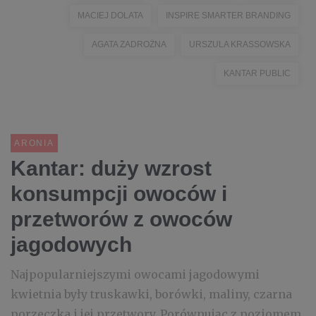
MACIEJ DOLATA
INSPIRE SMARTER BRANDING
AGATA ZADROŻNA
URSZULA KRASSOWSKA
KANTAR PUBLIC
ARONIA
Kantar: duży wzrost
konsumpcji owoców i
przetworów z owoców
jagodowych
Najpopularniejszymi owocami jagodowymi
kwietnia były truskawki, borówki, maliny, czarna
porzeczka i jej przetwory. Porównując z poziomem