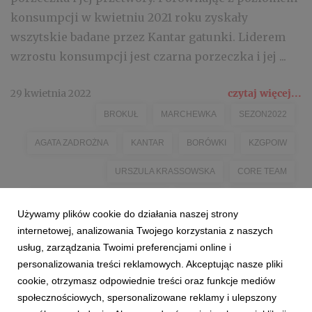
konsumpcji w kwietniu 2021 roku zyskały
wszytskie badane przez Kantar gatunki. Liderem
wzrostu konsumpcji jest czarna porzeczka i jej ...
29 kwietnia 2022
czytaj więcej...
BROKUŁ
MARCHEWKA
SEZON2022
AGATA ZADROŻNA
KANTAR
BORÓWKI
KZGPOIW
URSZULA KRASSOWSKA
CORE TEAM
INSPIRE SMARTER BRANDING
JABŁKO
TRUSKAWKI
Używamy plików cookie do działania naszej strony
POMIDOR
CZARNA PORZECZKA
ARONIA
MALINY
internetowej, analizowania Twojego korzystania z naszych
usług, zarządzania Twoimi preferencjami online i
personalizowania treści reklamowych. Akceptując nasze pliki
cookie, otrzymasz odpowiednie treści oraz funkcje mediów
społecznościowych, spersonalizowane reklamy i ulepszony