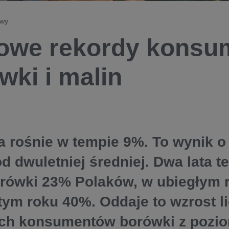
owy
owe rekordy konsu
wki i malin
 rośnie w tempie 9%. To wynik o 
d dwuletniej średniej. Dwa lata t
orówki 23% Polaków, w ubiegłym r
tym roku 40%. Oddaje to wzrost l
ch konsumentów borówki z pozio