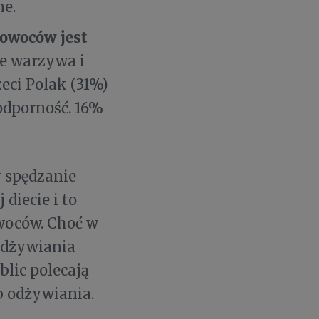
ne.
 owoców jest
że warzywa i
eci Polak (31%)
odporność. 16%
 spędzanie
diecie i to
woców. Choć w
odżywiania
blic polecają
 odżywiania.