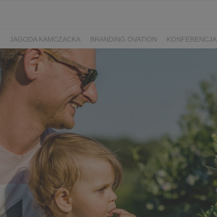
JAGODA KAMCZACKA
BRANDING OVATION
KONFERENCJA
Y DZIEŃ SPORTU
ŻURAWINA
MINIKIWI
DEREŃ
ROKITNI
ERRY FEST
PRZETWORY
PRZEPISY
PIWO RZEMIEŚLNICZE
ŚWIATA
DZIEŃ POLSKIEJ BORÓWKI
WYBORY 2025
WYBORY
ÓWKAMI 2018
ENGLISH