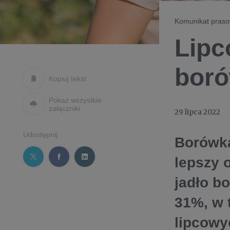
Komunikat pras
Lipc
boró
Kopiuj tekst
Pokaż wszystkie
załączniki
29 lipca 2022
Udostępnij
Borówka
lepszy o
jadło b
31%, w 
lipcowy