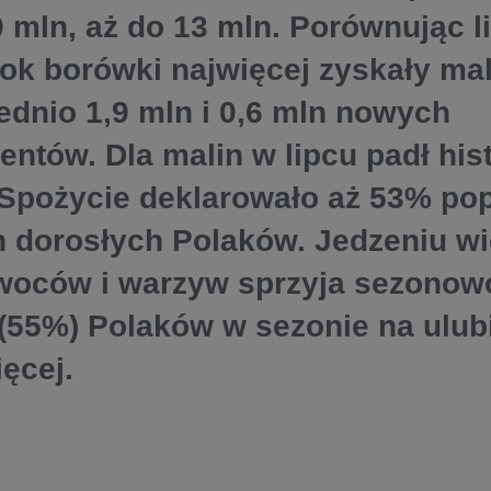
0 mln, aż do 13 mln. Porównując l
bok borówki najwięcej zyskały mali
dnio 1,9 mln i 0,6 mln nowych
ntów. Dla malin w lipcu padł his
Spożycie deklarowało aż 53% popul
n dorosłych Polaków. Jedzeniu wi
owoców i warzyw sprzyja sezonow
(55%) Polaków w sezonie na ulub
ięcej.