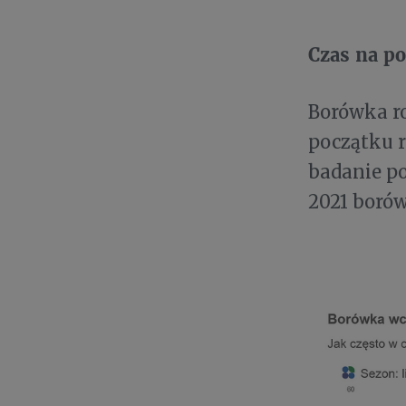
Czas na po
Borówka ro
początku r
badanie pok
2021 borówk