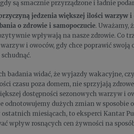
gdy są smacznie przyrządzone i ładnie poda
przyczyną jedzenia większej ilości warzyw i
bania o zdrowie i samopoczucie
. Uważamy, 
zytywnie wpływają na nasze zdrowie. Co trz
j warzyw i owoców, gdy chce poprawić swoją 
 schudnąć.
h badania widać, że wyjazdy wakacyjne, czy
lości czasu poza domem, nie sprzyjają zdrowej 
ększej dostępności sezonowych warzyw i o
ie odnotowujemy dużych zmian w sposobie 
ostatnich miesiącach, to eksperci Kantar Pu
ać wpływ rosnących cen żywności na sposób