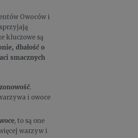
entów Owoców i
sprzyjają
że kluczowe są
nie, dbałość o
taci smacznych
sezonowość
.
warzywa i owoce
owoce
, to są one
 więcej warzyw i