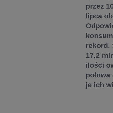
przez 1
lipca o
Odpowie
konsume
rekord. 
17,2 ml
ilości 
połowa 
je ich w