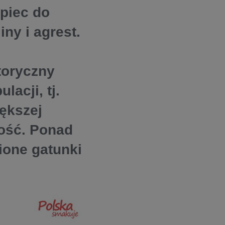
ipiec do
ny i agrest.
toryczny
acji, tj.
ększej
ość. Ponad
ione gatunki