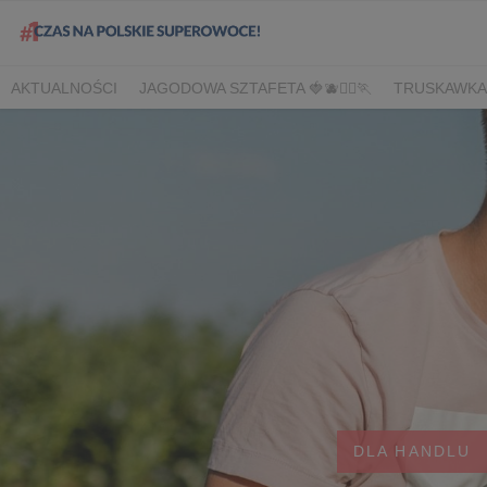
AKTUALNOŚCI
JAGODOWA SZTAFETA 🍓🫐🏃‍♀️🏃
TRUSKAWKA
DLA HANDLU
DLA MEDIÓW
DLA PLANTATORÓW
NARODOW
BORÓWKA
AGREST
CORE TEAM
BERRY INNOVATION
B
OWOCOWE LATO W KONESERZE
JAGODOWE MISTRZOSTWA 
WYBORY 2022
WYBORY 2021
WYBORY 2020
LATO Z BOR
DLA HANDLU