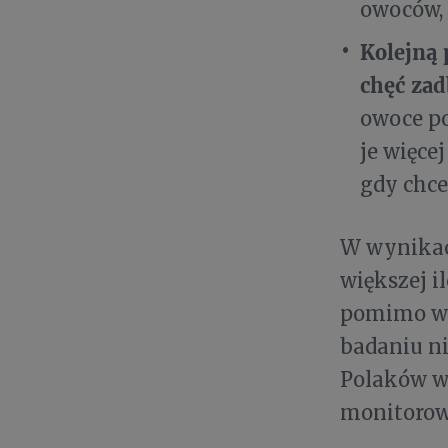
owoców, 
Kolejną 
chęć zad
owoce po
je więce
gdy chce
W wynikac
większej i
pomimo wi
badaniu n
Polaków w 
monitorow