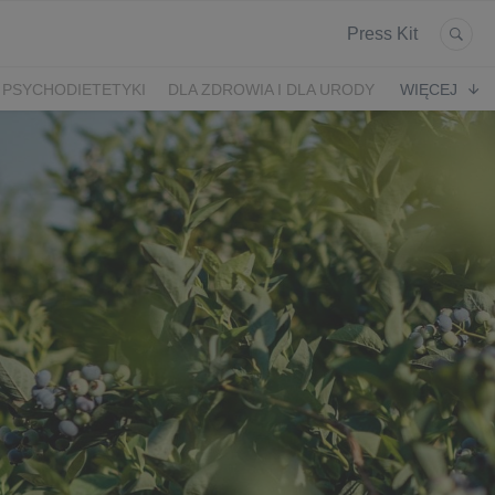
Press Kit
 PSYCHODIETETYKI
DLA ZDROWIA I DLA URODY
WIĘCEJ
K
ARONIA
JEŻYNY
PORZECZKI
MALINA
LODY RZEMIEŚLNICZE
 2024
SZCZYT IBO 2023 🫐
WYBORY 2023