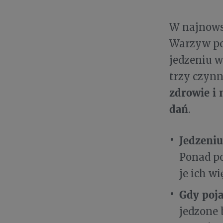
W najnows
Warzyw pos
jedzeniu w
trzy czynn
zdrowie i
dań
.
Jedzeniu
Ponad po
je ich wi
Gdy poja
jedzone 