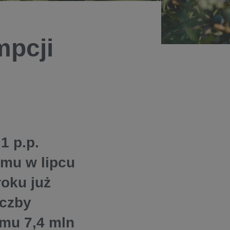
mpcji
1 p.p.
emu w lipcu
oku już
iczby
mu 7,4 mln