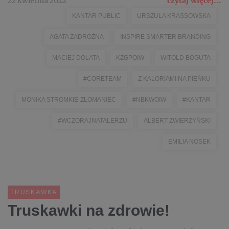
22 kwietnia 2022
czytaj więcej...
KANTAR PUBLIC
URSZULA KRASSOWSKA
AGATA ZADROŻNA
INSPIRE SMARTER BRANDING
MACIEJ DOLATA
KZGPOIW
WITOLD BOGUTA
#CORETEAM
Z KALORIAMI NA PIEŃKU
MONIKA STROMKIE-ZŁOMANIEC
#NBKWOIW
#KANTAR
#WCZORAJNATALERZU
ALBERT ZWIERZYŃSKI
EMILIA NOSEK
TRUSKAWKA
Truskawki na zdrowie!