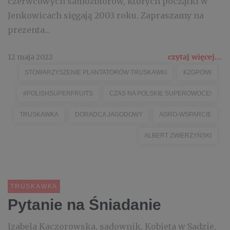
czerwcowych samozbiorów, których początki w
Jenkowicach sięgają 2003 roku. Zapraszamy na
prezenta...
12 maja 2022
czytaj więcej...
STOWARZYSZENIE PLANTATORÓW TRUSKAWKI
KZGPOIW
#POLISHSUPERFRUITS
CZAS NA POLSKIE SUPEROWOCE!
TRUSKAWKA
DORADCA JAGODOWY
AGRO-WSPARCIE
ALBERT ZWIERZYŃSKI
TRUSKAWKA
Pytanie na Śniadanie
Izabela Kaczorowska, sadownik, Kobieta w Sadzie,