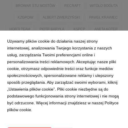
BROWAR STU MOSTÓW
RECRAFT
WITOLD BOGUTA
KZGPOIW
ALBERT ZWIERZYŃSKI
PAWEŁ KRAWIEC
HORTI TEAM
PIOTR BARYŁA
KSPCP
ANETA KOTER
Używamy plików cookie do działania naszej strony
KOTER
TADEUSZ KUSIBAB
PLANTIN
internetowej, analizowania Twojego korzystania z naszych
CZAS NA POLSKIE SUPEROWOCE!
PIWNA ZWROTNICA
usług, zarządzania Twoimi preferencjami online i
personalizowania treści reklamowych. Akceptując nasze pliki
PIWA JAGODOWE
cookie, otrzymasz odpowiednie treści oraz funkcje mediów
społecznościowych, spersonalizowane reklamy i ulepszony
sposób przeglądania. Aby zarządzać swoimi wyborami, kliknij
„Ustawienia plików cookie”. Pliki cookie niezbędne są do
podstawowego funkcjonowania strony internetowej i nie mogą
być odrzucone. Więcej informacji znajdziesz w naszej Polityce
plików cookie.