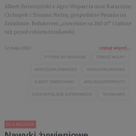
Albert Zwierzyński z Agro-Wsparcia oraz Katarzyny
Cichopek i Tomasz Wolny, gospodarze Pytania na
Śniadanie. Bohaterem „czereśnie za 260 zł” i tańsze
niż przed rokiem truskawki.
12 maja 2022
czytaj więcej...
PYTANIE NA ŚNIADANIE
TOMASZ WOLNY
MARCELINA ZAWADZKA
NATALIA PALMOWSKA
ALBERT ZWIERZYŃSKI
#POLISHSUPERFRUITS
CZAS NA POLSKIE SUPEROWOCE!
TRUSKAWKA
DLA MEDIÓW
Nawyki żywieniowe