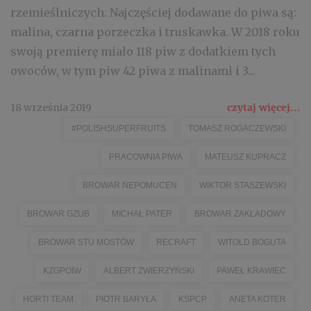
rzemieślniczych. Najczęściej dodawane do piwa są:
malina, czarna porzeczka i truskawka. W 2018 roku
swoją premierę miało 118 piw z dodatkiem tych
owoców, w tym piw 42 piwa z malinami i 3...
18 września 2019
czytaj więcej...
#POLISHSUPERFRUITS
TOMASZ ROGACZEWSKI
PRACOWNIA PIWA
MATEUSZ KUPRACZ
BROWAR NEPOMUCEN
WIKTOR STASZEWSKI
BROWAR GZUB
MICHAŁ PATER
BROWAR ZAKŁADOWY
BROWAR STU MOSTÓW
RECRAFT
WITOLD BOGUTA
KZGPOIW
ALBERT ZWIERZYŃSKI
PAWEŁ KRAWIEC
HORTI TEAM
PIOTR BARYŁA
KSPCP
ANETA KOTER