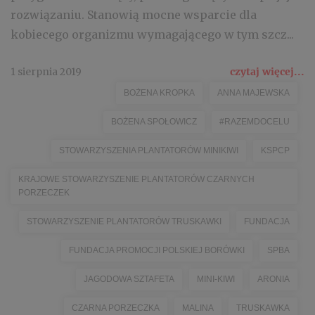
rozwiązaniu. Stanowią mocne wsparcie dla
kobiecego organizmu wymagającego w tym szcz...
1 sierpnia 2019
czytaj więcej...
BOŻENA KROPKA
ANNA MAJEWSKA
BOŻENA SPOŁOWICZ
#RAZEMDOCELU
STOWARZYSZENIA PLANTATORÓW MINIKIWI
KSPCP
KRAJOWE STOWARZYSZENIE PLANTATORÓW CZARNYCH
PORZECZEK
STOWARZYSZENIE PLANTATORÓW TRUSKAWKI
FUNDACJA
FUNDACJA PROMOCJI POLSKIEJ BORÓWKI
SPBA
JAGODOWA SZTAFETA
MINI-KIWI
ARONIA
CZARNA PORZECZKA
MALINA
TRUSKAWKA