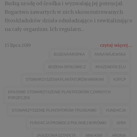
Budzą urodę od środka i wyzwalają jej potencjał.
Bogactwo zawartych w nich skoncentrowanych
fitoskładnków działa odmładzająco i rewitalizująco
na cały organizm. Ich regularn...
15 lipca 2019
czytaj więcej...
BOŻENA KROPKA
ANNA MAJEWSKA
BOŻENA SPOŁOWICZ
#RAZEMDOCELU
STOWARZYSZENIA PLANTATORÓW MINIKIWI
KSPCP
KRAJOWE STOWARZYSZENIE PLANTATORÓW CZARNYCH
PORZECZEK
STOWARZYSZENIE PLANTATORÓW TRUSKAWKI
FUNDACJA
FUNDACJA PROMOCJI POLSKIEJ BORÓWKI
SPBA
JAGODOWA SZTAFETA
MINI-KIWI
ARONIA