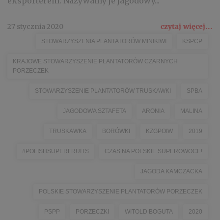
eksporterem. Nazywamy je jagodowy...
27 stycznia 2020
czytaj więcej...
STOWARZYSZENIA PLANTATORÓW MINIKIWI
KSPCP
KRAJOWE STOWARZYSZENIE PLANTATORÓW CZARNYCH
PORZECZEK
STOWARZYSZENIE PLANTATORÓW TRUSKAWKI
SPBA
JAGODOWA SZTAFETA
ARONIA
MALINA
TRUSKAWKA
BORÓWKI
KZGPOIW
2019
#POLISHSUPERFRUITS
CZAS NA POLSKIE SUPEROWOCE!
JAGODA KAMCZACKA
POLSKIE STOWARZYSZENIE PLANTATORÓW PORZECZEK
PSPP
PORZECZKI
WITOLD BOGUTA
2020