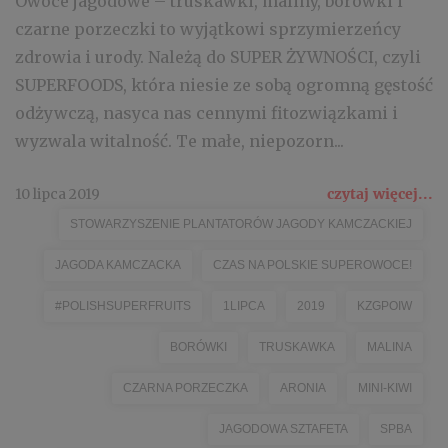
Owoce jagodowe – truskawki, maliny, borówki i
czarne porzeczki to wyjątkowi sprzymierzeńcy
zdrowia i urody. Należą do SUPER ŻYWNOŚCI, czyli
SUPERFOODS, która niesie ze sobą ogromną gęstość
odżywczą, nasyca nas cennymi fitozwiązkami i
wyzwala witalność. Te małe, niepozorn...
10 lipca 2019
czytaj więcej...
STOWARZYSZENIE PLANTATORÓW JAGODY KAMCZACKIEJ
JAGODA KAMCZACKA
CZAS NA POLSKIE SUPEROWOCE!
#POLISHSUPERFRUITS
1LIPCA
2019
KZGPOIW
BORÓWKI
TRUSKAWKA
MALINA
CZARNA PORZECZKA
ARONIA
MINI-KIWI
JAGODOWA SZTAFETA
SPBA