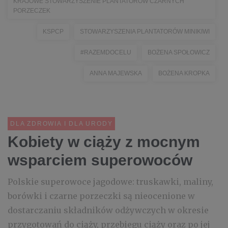
KRAJOWE STOWARZYSZENIE PLANTATORÓW CZARNYCH
PORZECZEK
KSPCP
STOWARZYSZENIA PLANTATORÓW MINIKIWI
#RAZEMDOCELU
BOŻENA SPOŁOWICZ
ANNA MAJEWSKA
BOŻENA KROPKA
DLA ZDROWIA I DLA URODY
Kobiety w ciąży z mocnym
wsparciem superowoców
Polskie superowoce jagodowe: truskawki, maliny,
borówki i czarne porzeczki są nieocenione w
dostarczaniu składników odżywczych w okresie
przygotowań do ciąży, przebiegu ciąży oraz po jej