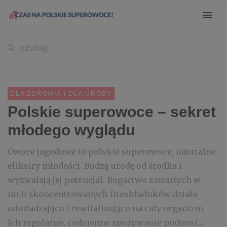
DLA ZDROWIA I DLA URODY
Polskie superowoce – sekret
młodego wyglądu
Owoce jagodowe to polskie superowoce, naturalne
eliksiry młodości. Budzą urodę od środka i
wyzwalają jej potencjał. Bogactwo zawartych w
nich skoncentrowanych fitoskładnków działa
odmładzająco i rewitalizująco na cały organizm.
Ich regularne, codzienne spożywanie podnosi...