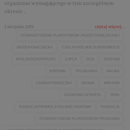
organizmu wymagającego w tym szczególnym
okresie ...
1 sierpnia 2019
czytaj więcej...
STOWARZYSZENIE PLANTATORÓW JAGODY KAMCZACKIEJ
JAGODA KAMCZACKA
CZAS NA POLSKIE SUPEROWOCE!
#POLISHSUPERFRUITS
1LIPCA
2019
KZGPOIW
BORÓWKI
TRUSKAWKA
MALINA
CZARNA PORZECZKA
ARONIA
MINI-KIWI
JAGODOWA SZTAFETA
SPBA
FUNDACJA PROMOCJI POLSKIEJ BORÓWKI
FUNDACJA
STOWARZYSZENIE PLANTATORÓW TRUSKAWKI