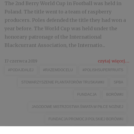
The 2nd Berry World Cup in Football was held in
Poland. The title went to a team of raspberry
producers. Poles defended the title they had won a
year before. The World Cup was held under the
honorary patronage of the International
Blackcurrant Association, the Internatio...
17 czerwca 2019
czytaj więcej...
#PODAJDALEJ
#RAZEMDOCELU
#POLISHSUPERFRUITS
STOWARZYSZENIE PLANTATORÓW TRUSKAWKI
SPBA
FUNDACJA
BORÓWKI
JAGODOWE MISTRZOSTWA ŚWIATA W PIŁCE NOŻNEJ
FUNDACJA PROMOCJI POLSKIEJ BORÓWKI
CZARNA PORZECZKA
KSPCP
MALINA
TRUSKAWKA