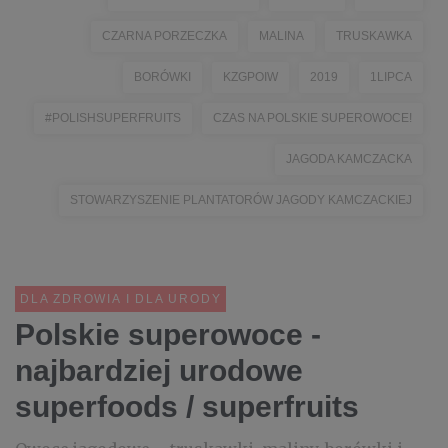
CZARNA PORZECZKA
MALINA
TRUSKAWKA
BORÓWKI
KZGPOIW
2019
1LIPCA
#POLISHSUPERFRUITS
CZAS NA POLSKIE SUPEROWOCE!
JAGODA KAMCZACKA
STOWARZYSZENIE PLANTATORÓW JAGODY KAMCZACKIEJ
DLA ZDROWIA I DLA URODY
Polskie superowoce -
najbardziej urodowe
superfoods / superfruits