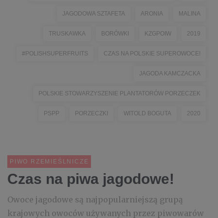
JAGODOWA SZTAFETA
ARONIA
MALINA
TRUSKAWKA
BORÓWKI
KZGPOIW
2019
#POLISHSUPERFRUITS
CZAS NA POLSKIE SUPEROWOCE!
JAGODA KAMCZACKA
POLSKIE STOWARZYSZENIE PLANTATORÓW PORZECZEK
PSPP
PORZECZKI
WITOLD BOGUTA
2020
PIWO RZEMIEŚLNICZE
Czas na piwa jagodowe!
Owoce jagodowe są najpopularniejszą grupą
krajowych owoców używanych przez piwowarów