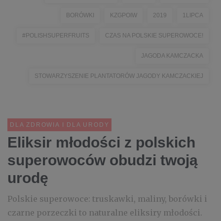
BORÓWKI
KZGPOIW
2019
1LIPCA
#POLISHSUPERFRUITS
CZAS NA POLSKIE SUPEROWOCE!
JAGODA KAMCZACKA
STOWARZYSZENIE PLANTATORÓW JAGODY KAMCZACKIEJ
DLA ZDROWIA I DLA URODY
Eliksir młodości z polskich
superowoców obudzi twoją
urodę
Polskie superowoce: truskawki, maliny, borówki i
czarne porzeczki to naturalne eliksiry młodości.