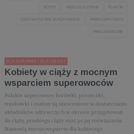
KOTER
TADEUSZ KUSIBAB
PLANTIN
CZAS NA POLSKIE SUPEROWOCE!
PIWNA ZWROTNICA
PIWA JAGODOWE
DLA ZDROWIA I DLA URODY
Kobiety w ciąży z mocnym
wsparciem superowoców
Polskie superowoce: borówki, porzeczki,
truskawki i maliny są nieocenione w dostarczaniu
składników odżywczych w okresie przygotowań
do ciąży, przebiegu ciąży oraz po jej rozwiązaniu.
Stanowią mocne wsparcie dla kobiecego