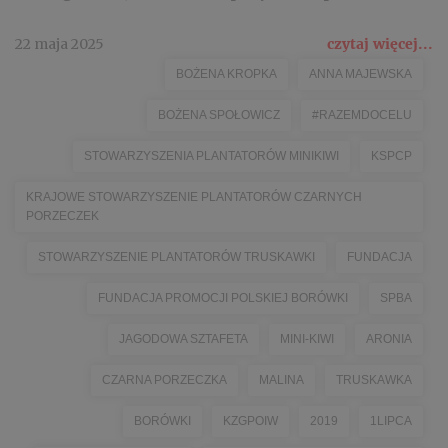
22 maja 2025
czytaj więcej...
BOŻENA KROPKA
ANNA MAJEWSKA
BOŻENA SPOŁOWICZ
#RAZEMDOCELU
STOWARZYSZENIA PLANTATORÓW MINIKIWI
KSPCP
KRAJOWE STOWARZYSZENIE PLANTATORÓW CZARNYCH
PORZECZEK
STOWARZYSZENIE PLANTATORÓW TRUSKAWKI
FUNDACJA
FUNDACJA PROMOCJI POLSKIEJ BORÓWKI
SPBA
JAGODOWA SZTAFETA
MINI-KIWI
ARONIA
CZARNA PORZECZKA
MALINA
TRUSKAWKA
BORÓWKI
KZGPOIW
2019
1LIPCA