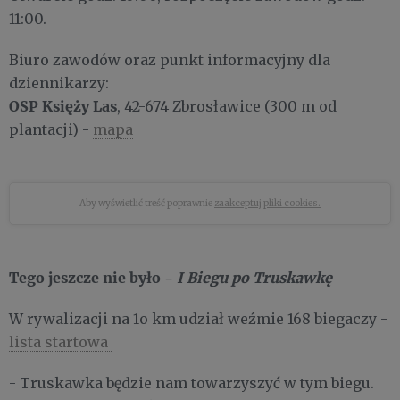
11:00.
Biuro zawodów oraz punkt informacyjny dla
dziennikarzy:
OSP Księży Las
, 42-674 Zbrosławice (300 m od
plantacji) -
mapa
Aby wyświetlić treść poprawnie
zaakceptuj pliki cookies.
Tego jeszcze nie było -
I Biegu po Truskawkę
W rywalizacji na 1o km udział weźmie 168 biegaczy -
lista startowa
- Truskawka będzie nam towarzyszyć w tym biegu.