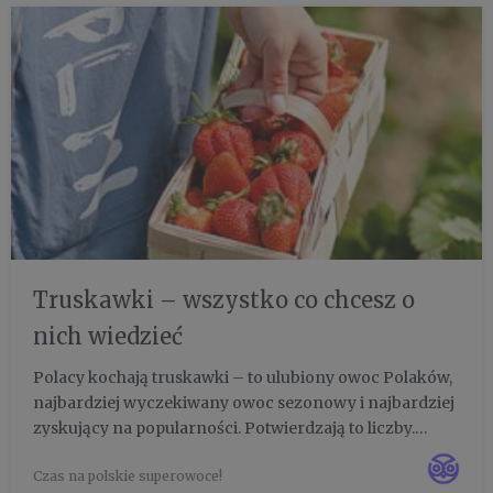
Truskawki – wszystko co chcesz o
nich wiedzieć
Polacy kochają truskawki – to ulubiony owoc Polaków,
najbardziej wyczekiwany owoc sezonowy i najbardziej
zyskujący na popularności. Potwierdzają to liczby.
Według badań Kantar truskawki były ulubionymi
Czas na polskie superowoce!
owocami Polaków w roku 2019 (32%), a żaden inny