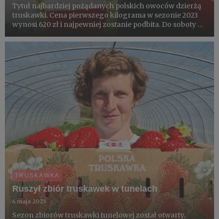
Tytuł najbardziej pożądanych polskich owoców dzierżą
truskawki. Cena pierwszego kilograma w sezonie 2023
wynosi 620 zł i najpewniej zostanie podbita. Do soboty -
11 lutego - trwa bowiem ostatnia z jagodowych aukcji dla
WOŚP. Voucher na pierwsze truskawki przekazali
Weron...
TRUSKAWKA
Ruszył zbiór truskawek w tunelach
4 maja 2023
Sezon zbiorów truskawki tunelowej został otwarty.