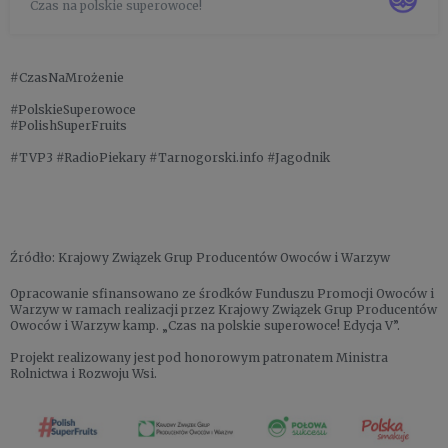
Czas na polskie superowoce!
Weronika i Karol Maciejczyk, znani jako „Truskawki od
Karola”. Jago...
#CzasNaMrożenie
#PolskieSuperowoce
#PolishSuperFruits
#TVP3 #RadioPiekary #Tarnogorski.info #Jagodnik
Źródło: Krajowy Związek Grup Producentów Owoców i Warzyw
Opracowanie sfinansowano ze środków Funduszu Promocji Owoców i
Warzyw w ramach realizacji przez Krajowy Związek Grup Producentów
Owoców i Warzyw kamp. „Czas na polskie superowoce! Edycja V”.
Projekt realizowany jest pod honorowym patronatem Ministra
Rolnictwa i Rozwoju Wsi.