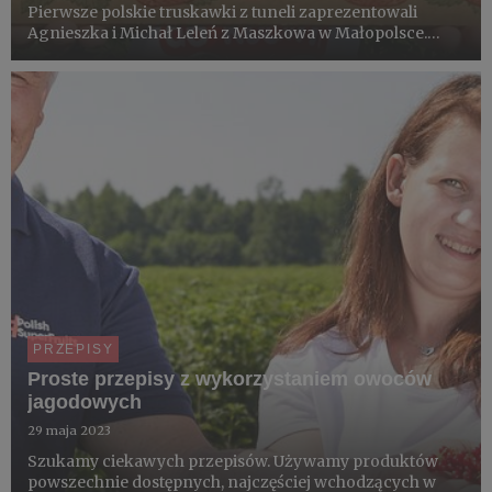
Pierwsze polskie truskawki z tuneli zaprezentowali
Agnieszka i Michał Leleń z Maszkowa w Małopolsce.
Plantatorzy z Jury Krakowsko-Częstochowskiej od kilku
już lat jako pierwsi w Polsce oferują owoce z klasycznej
produkcji...
PRZEPISY
Proste przepisy z wykorzystaniem owoców
jagodowych
29 maja 2023
Szukamy ciekawych przepisów. Używamy produktów
powszechnie dostępnych, najczęściej wchodzących w