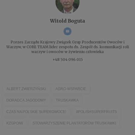
Witold Boguta
Prezes Zarządu
Krajowy Związek Grup Producentów Owoców i
Warzyw, w CORE TEAM lider zespołu ds. Zespół ds. komunikacji roli
warzyw i owoców w żywieniu człowieka
+48 504 096 015
ALBERT ZWIERZYŃSKI
AGRO-WSPARCIE
DORADCA JAGODOWY
TRUSKAWKA
CZAS NA POLSKIE SUPEROWOCE!
#POLISHSUPERFRUITS
KZGPOIW
STOWARZYSZENIE PLANTATORÓW TRUSKAWKI