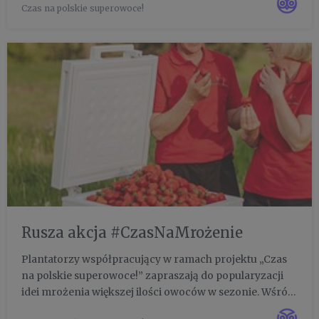
Czas na polskie superowoce!
filiżankę owoców jagodowych, dostępnych w Polsce
przez siedem miesięcy w...
Rusza akcja #CzasNaMrożenie
Plantatorzy współpracujący w ramach projektu „Czas
na polskie superowoce!” zapraszają do popularyzacji
idei mrożenia większej ilości owoców w sezonie. Wśród
pierwszych promotorów Mateusz Maruszewski,