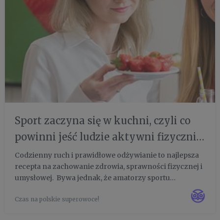
Sport zaczyna się w kuchni, czyli co
powinni jeść ludzie aktywni fizycznie.
Które gatunki owoców i warzyw
Codzienny ruch i prawidłowe odżywianie to najlepsza
recepta na zachowanie zdrowia, sprawności fizycznej i
widzieliśmy na żywo na plantacji? -
umysłowej. Bywa jednak, że amatorzy sportu
badania Kantar i spotkanie prasowe
popełniają wiele błędów dietetycznych. Najczęstsze z
sektora ogrodniczego
Czas na polskie superowoce!
nich to zbyt mała ilość zjadanych warzyw i owoców,
rezygnacja z ...