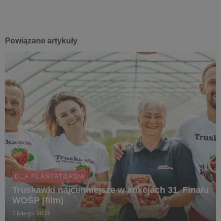
Powiązane artykuły
DLA PLANTATORÓW
Truskawki najcenniejsze w aukcjach 31. Finału
WOŚP (film)
7 lutego 2023