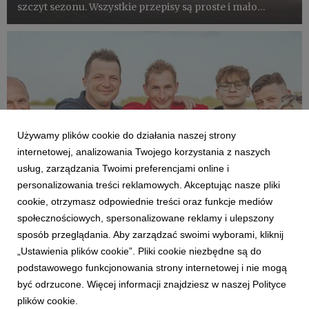
szczyt sezonu. Wszystkie przepisy są proste i mało
pracochłonne. Większość jest do zrobienia w 20-30
minut.
Używamy plików cookie do działania naszej strony
internetowej, analizowania Twojego korzystania z naszych
usług, zarządzania Twoimi preferencjami online i
personalizowania treści reklamowych. Akceptując nasze pliki
cookie, otrzymasz odpowiednie treści oraz funkcje mediów
społecznościowych, spersonalizowane reklamy i ulepszony
TRUSKAWKA
sposób przeglądania. Aby zarządzać swoimi wyborami, kliknij
SUPEROWOCE Codziennie!🍓🫐
„Ustawienia plików cookie”. Pliki cookie niezbędne są do
7 czerwca 2023
podstawowego funkcjonowania strony internetowej i nie mogą
Od kilku lat promując owoce jagodowe komunikujemy
być odrzucone. Więcej informacji znajdziesz w naszej Polityce
się pozytywnie i racjonalnie. To przynosi efekty. Coraz
plików cookie.
więcej producentów angażuje się w promocję. Coraz