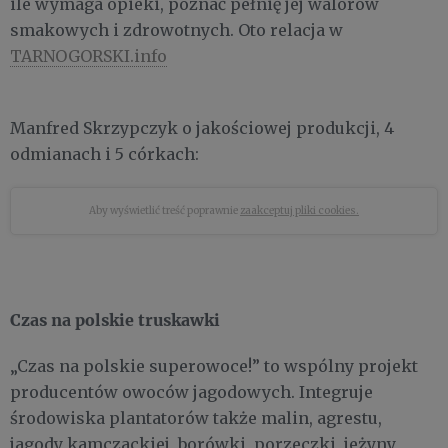
ile wymaga opieki, poznać pełnię jej walorów
smakowych i zdrowotnych. Oto relacja w
TARNOGORSKI.info
Manfred Skrzypczyk o jakościowej produkcji, 4
odmianach i 5 córkach:
Aby wyświetlić treść poprawnie
zaakceptuj pliki cookies.
Czas na polskie truskawki
„Czas na polskie superowoce!” to wspólny projekt
producentów owoców jagodowych. Integruje
środowiska plantatorów także malin, agrestu,
jagody kamczackiej, borówki, porzeczki, jeżyny,