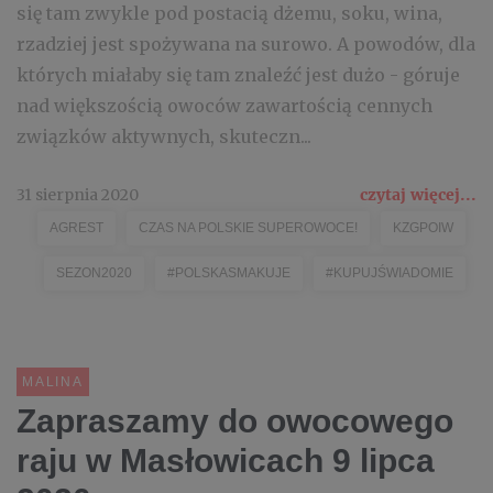
się tam zwykle pod postacią dżemu, soku, wina,
rzadziej jest spożywana na surowo. A powodów, dla
których miałaby się tam znaleźć jest dużo - góruje
nad większością owoców zawartością cennych
związków aktywnych, skuteczn...
31 sierpnia 2020
czytaj więcej...
AGREST
CZAS NA POLSKIE SUPEROWOCE!
KZGPOIW
SEZON2020
#POLSKASMAKUJE
#KUPUJŚWIADOMIE
MALINA
Zapraszamy do owocowego
raju w Masłowicach 9 lipca