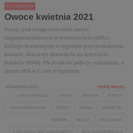
DLA MEDIÓW
Owoce kwietnia 2021
Biorąc pod uwagę wszystkie owoce
najpopularniejszym w kwietniu było jabłko,
którego konsumpcję w tygodniu poprzedzającym
badanie, deklaruje dziewięciu na dziesięciu
Polaków (89%). 9% Polaków jadło je codziennie, a
dalsze 18% 4-5 razy w tygodniu.
30 kwietnia 2021
czytaj więcej...
AGATA ZADROŻNA
KANTAR
MINI-KIWI
AGREST
JAGODA KAMCZACKA
JEŻYNY
ARONIA
PORZECZKI
BORÓWKI
MALINY
TRUSKAWKA
CZAS NA POLSKIE SUPEROWOCE!
#POLISHSUPERFRUITS