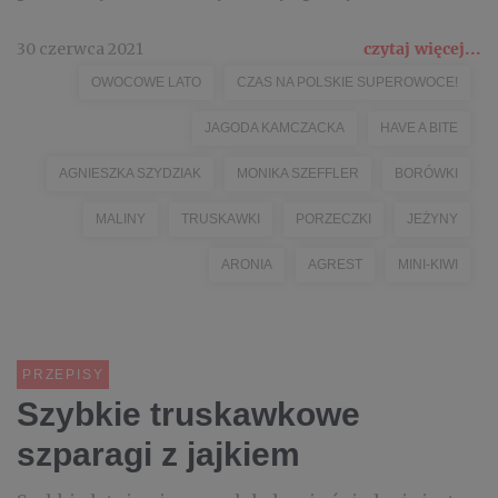
30 czerwca 2021
czytaj więcej...
OWOCOWE LATO
CZAS NA POLSKIE SUPEROWOCE!
JAGODA KAMCZACKA
HAVE A BITE
AGNIESZKA SZYDZIAK
MONIKA SZEFFLER
BORÓWKI
MALINY
TRUSKAWKI
PORZECZKI
JEŻYNY
ARONIA
AGREST
MINI-KIWI
PRZEPISY
Szybkie truskawkowe
szparagi z jajkiem