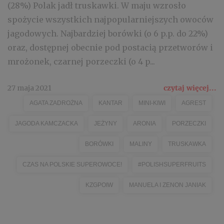
(28%) Polak jadł truskawki. W maju wzrosło
spożycie wszystkich najpopularniejszych owoców
jagodowych. Najbardziej borówki (o 6 p.p. do 22%)
oraz, dostępnej obecnie pod postacią przetworów i
mrożonek, czarnej porzeczki (o 4 p...
27 maja 2021
czytaj więcej...
AGATA ZADROŻNA
KANTAR
MINI-KIWI
AGREST
JAGODA KAMCZACKA
JEŻYNY
ARONIA
PORZECZKI
BORÓWKI
MALINY
TRUSKAWKA
CZAS NA POLSKIE SUPEROWOCE!
#POLISHSUPERFRUITS
KZGPOIW
MANUELA I ZENON JANIAK