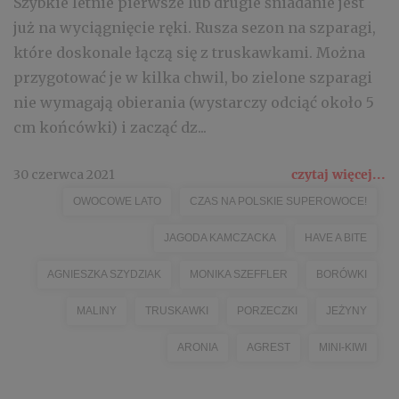
Szybkie letnie pierwsze lub drugie śniadanie jest
już na wyciągnięcie ręki. Rusza sezon na szparagi,
które doskonale łączą się z truskawkami. Można
przygotować je w kilka chwil, bo zielone szparagi
nie wymagają obierania (wystarczy odciąć około 5
cm końcówki) i zacząć dz...
30 czerwca 2021
czytaj więcej...
OWOCOWE LATO
CZAS NA POLSKIE SUPEROWOCE!
JAGODA KAMCZACKA
HAVE A BITE
AGNIESZKA SZYDZIAK
MONIKA SZEFFLER
BORÓWKI
MALINY
TRUSKAWKI
PORZECZKI
JEŻYNY
ARONIA
AGREST
MINI-KIWI