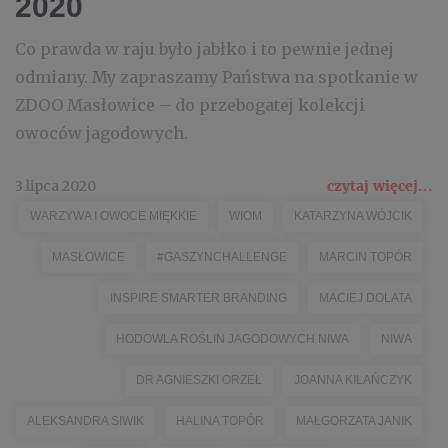
2020
Co prawda w raju było jabłko i to pewnie jednej
odmiany. My zapraszamy Państwa na spotkanie w
ZDOO Masłowice – do przebogatej kolekcji
owoców jagodowych.
3 lipca 2020
czytaj więcej...
WARZYWA I OWOCE MIĘKKIE
WIOM
KATARZYNA WÓJCIK
MASŁOWICE
#GASZYNCHALLENGE
MARCIN TOPÓR
INSPIRE SMARTER BRANDING
MACIEJ DOLATA
HODOWLA ROŚLIN JAGODOWYCH NIWA
NIWA
DR AGNIESZKI ORZEŁ
JOANNA KILAŃCZYK
ALEKSANDRA SIWIK
HALINA TOPÓR
MAŁGORZATA JANIK