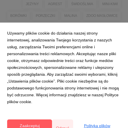
JEŻYNY
AGREST
ŚWIDOŚLIWA
MINI-KIWI
BORÓWKI
PORZECZKI
MALINA
ZDOO MASŁOWICE
TRUSKAWKA
CZAS NA POLSKIE SUPEROWOCE!
Używamy plików cookie do działania naszej strony
#POLISHSUPERFRUITS
internetowej, analizowania Twojego korzystania z naszych
usług, zarządzania Twoimi preferencjami online i
personalizowania treści reklamowych. Akceptując nasze pliki
cookie, otrzymasz odpowiednie treści oraz funkcje mediów
społecznościowych, spersonalizowane reklamy i ulepszony
sposób przeglądania. Aby zarządzać swoimi wyborami, kliknij
„Ustawienia plików cookie”. Pliki cookie niezbędne są do
podstawowego funkcjonowania strony internetowej i nie mogą
3
4
5
6
7
8
9
być odrzucone. Więcej informacji znajdziesz w naszej Polityce
plików cookie.
Zaakceptuj
Polityka plików