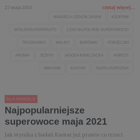
27 maja 2021
czytaj więcej...
MANUELA I ZENON JANIAK
KZGPOIW
#POLISHSUPERFRUITS
CZAS NA POLSKIE SUPEROWOCE!
TRUSKAWKA
MALINY
BORÓWKI
PORZECZKI
ARONIA
JEŻYNY
JAGODA KAMCZACKA
AGREST
MINI-KIWI
KANTAR
AGATA ZADROŻNA
DLA HANDLU
Najpopularniejsze
superowoce maja 2021
Jak wynika z badań Kantar już prawie co trzeci