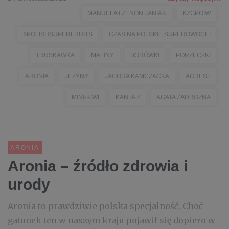
MANUELA I ZENON JANIAK
KZGPOIW
#POLISHSUPERFRUITS
CZAS NA POLSKIE SUPEROWOCE!
TRUSKAWKA
MALINY
BORÓWKI
PORZECZKI
ARONIA
JEŻYNY
JAGODA KAMCZACKA
AGREST
MINI-KIWI
KANTAR
AGATA ZADROŻNA
ARONIA
Aronia – źródło zdrowia i
urody
Aronia to prawdziwie polska specjalność. Choć
gatunek ten w naszym kraju pojawił się dopiero w