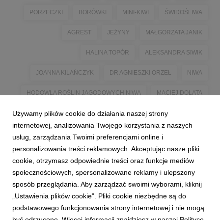
PORZECZKI
BORÓWKI
MINI-KIWI
ŚWIDOŚLIWA
AGREST
JEŻYNY
MAŁGORZATA JANIK
HALINA TOPÓR
ALEKSANDRA SIWIK
JOANNA KILAŃCZYK
DR AGNIESZKI ORZEŁ
NIWA
HODOWLA ROŚLIN JAGODOWYCH NIWA
MACIEJ DOLATA
Używamy plików cookie do działania naszej strony
INSPIRE SMARTER BRANDING
MARCIN TOPÓR
internetowej, analizowania Twojego korzystania z naszych
#GASZYNCHALLENGE
MASŁOWICE
KATARZYNA WÓJCIK
usług, zarządzania Twoimi preferencjami online i
personalizowania treści reklamowych. Akceptując nasze pliki
WIOM
WARZYWA I OWOCE MIĘKKIE
cookie, otrzymasz odpowiednie treści oraz funkcje mediów
społecznościowych, spersonalizowane reklamy i ulepszony
sposób przeglądania. Aby zarządzać swoimi wyborami, kliknij
„Ustawienia plików cookie”. Pliki cookie niezbędne są do
podstawowego funkcjonowania strony internetowej i nie mogą
być odrzucone. Więcej informacji znajdziesz w naszej Polityce