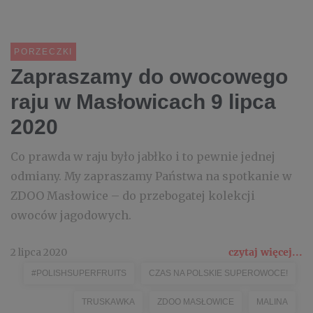
PORZECZKI
Zapraszamy do owocowego
raju w Masłowicach 9 lipca
2020
Co prawda w raju było jabłko i to pewnie jednej
odmiany. My zapraszamy Państwa na spotkanie w
ZDOO Masłowice – do przebogatej kolekcji
owoców jagodowych.
2 lipca 2020
czytaj więcej...
#POLISHSUPERFRUITS
CZAS NA POLSKIE SUPEROWOCE!
TRUSKAWKA
ZDOO MASŁOWICE
MALINA