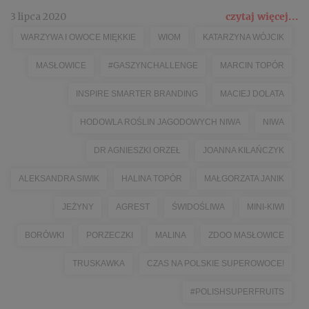
3 lipca 2020
czytaj więcej...
WARZYWA I OWOCE MIĘKKIE
WIOM
KATARZYNA WÓJCIK
MASŁOWICE
#GASZYNCHALLENGE
MARCIN TOPÓR
INSPIRE SMARTER BRANDING
MACIEJ DOLATA
HODOWLA ROŚLIN JAGODOWYCH NIWA
NIWA
DR AGNIESZKI ORZEŁ
JOANNA KILAŃCZYK
ALEKSANDRA SIWIK
HALINA TOPÓR
MAŁGORZATA JANIK
JEŻYNY
AGREST
ŚWIDOŚLIWA
MINI-KIWI
BORÓWKI
PORZECZKI
MALINA
ZDOO MASŁOWICE
TRUSKAWKA
CZAS NA POLSKIE SUPEROWOCE!
#POLISHSUPERFRUITS