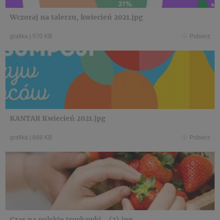
Wczoraj na talerzu, kwiecień 2021.jpg
grafika
|
570 KB
Pobierz
KANTAR Kwiecień 2021.jpg
grafika
|
688 KB
Pobierz
Czas na polskie truskawki_ (2).jpg