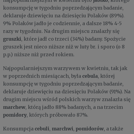
najpopularniejszym w kwietniu było
, którego
konsumpcję w tygodniu poprzedzającym badanie,
deklaruje dziewięciu na dziesięciu Polaków (89%).
9% Polaków jadło je codziennie, a dalsze 18% 4-5
razy w tygodniu. Na drugim miejscu znalazły się
gruszki
, które jadł co trzeci (34%) badany. Spożycie
gruszek jest nieco niższe niż w luty br. i sporo (o 8
p.p.) niższe niż przed rokiem.
Najpopularniejszym warzywem w kwietniu, tak jak
cebula
w poprzednich miesiącach, była
, której
konsumpcję w tygodniu poprzedzającym badanie,
deklaruje dziewięciu na dziesięciu Polaków (91%). Na
drugim miejscu wśród polskich warzyw znalazła się
marchew
, którą jadło 88% badanych, a na trzecim
pomidory
, których próbowało 87%.
cebuli
marchwi
pomidorów
Konsumpcja
,
,
, a także