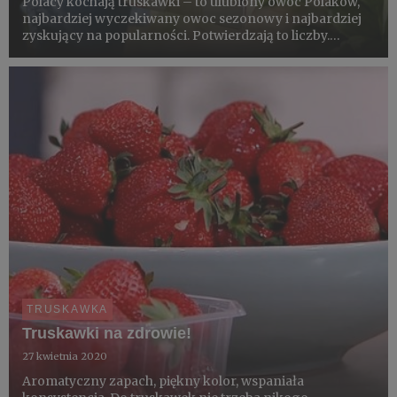
Polacy kochają truskawki – to ulubiony owoc Polaków,
najbardziej wyczekiwany owoc sezonowy i najbardziej
zyskujący na popularności. Potwierdzają to liczby.
Według badań Kantar truskawki były ulubionymi
owocami Polaków w roku 2019 (32%), a żaden inny
sezonowy owoc Polacy ...
TRUSKAWKA
Truskawki na zdrowie!
27 kwietnia 2020
Aromatyczny zapach, piękny kolor, wspaniała