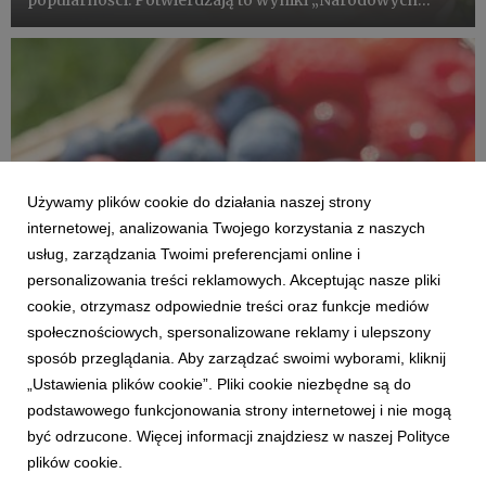
popularności. Potwierdzają to wyniki „Narodowych
badań konsumpcji warzyw i owoców” realizowanych
przez Kantar. Fenomen truskawki polega na tym, że
działa na wszystkie zmy...
Używamy plików cookie do działania naszej strony
internetowej, analizowania Twojego korzystania z naszych
usług, zarządzania Twoimi preferencjami online i
personalizowania treści reklamowych. Akceptując nasze pliki
cookie, otrzymasz odpowiednie treści oraz funkcje mediów
DLA MEDIÓW
społecznościowych, spersonalizowane reklamy i ulepszony
Kompendium informacji o walorach
sposób przeglądania. Aby zarządzać swoimi wyborami, kliknij
superowoców
„Ustawienia plików cookie”. Pliki cookie niezbędne są do
5 czerwca 2020
podstawowego funkcjonowania strony internetowej i nie mogą
Linki do materiałów prasowych oraz pełna lista
być odrzucone. Więcej informacji znajdziesz w naszej Polityce
komunikatów "Narodowych badań konsumpcji warzyw i
plików cookie.
owoców", Kantar 2019-2021