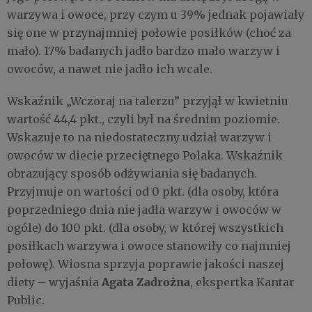
warzywa i owoce, przy czym u 39% jednak pojawiały
się one w przynajmniej połowie posiłków (choć za
mało). 17% badanych jadło bardzo mało warzyw i
owoców, a nawet nie jadło ich wcale.
Wskaźnik „Wczoraj na talerzu” przyjął w kwietniu
wartość 44,4 pkt., czyli był na średnim poziomie.
Wskazuje to na niedostateczny udział warzyw i
owoców w diecie przeciętnego Polaka. Wskaźnik
obrazujący sposób odżywiania się badanych.
Przyjmuje on wartości od 0 pkt. (dla osoby, która
poprzedniego dnia nie jadła warzyw i owoców w
ogóle) do 100 pkt. (dla osoby, w której wszystkich
posiłkach warzywa i owoce stanowiły co najmniej
połowę). Wiosna sprzyja poprawie jakości naszej
Agata Zadrożna
diety – wyjaśnia
, ekspertka Kantar
Public.