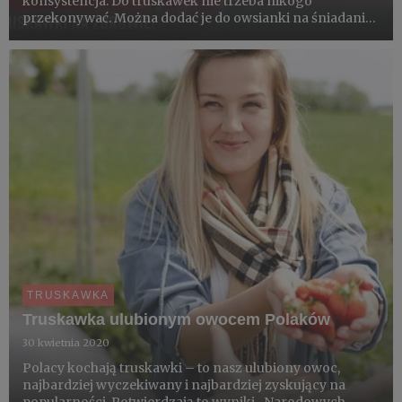
konsystencja. Do truskawek nie trzeba nikogo
przekonywać. Można dodać je do owsianki na śniadanie,
koktajlu czy po prostu umyć i zjeść! A do tego lista
prozdrowotnych własności truskawek jest bardzo
długa.
TRUSKAWKA
Truskawka ulubionym owocem Polaków
30 kwietnia 2020
Polacy kochają truskawki – to nasz ulubiony owoc,
najbardziej wyczekiwany i najbardziej zyskujący na