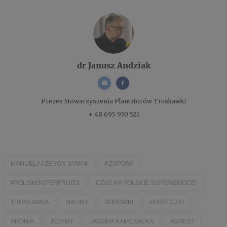
dr Janusz Andziak
Prezes
Stowarzyszenia Plantatorów Truskawki
+ 48 695 930 521
MANUELA I ZENON JANIAK
KZGPOIW
#POLISHSUPERFRUITS
CZAS NA POLSKIE SUPEROWOCE!
TRUSKAWKA
MALINY
BORÓWKI
PORZECZKI
ARONIA
JEŻYNY
JAGODA KAMCZACKA
AGREST