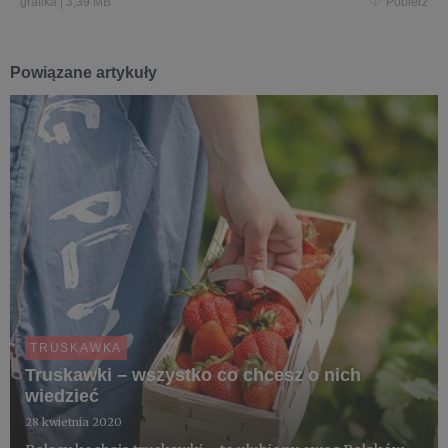
grafika
|
3,39 MB
Pobierz
Powiązane artykuły
TRUSKAWKA
Truskawki – wszystko co chcesz o nich
wiedzieć
28 kwietnia 2020