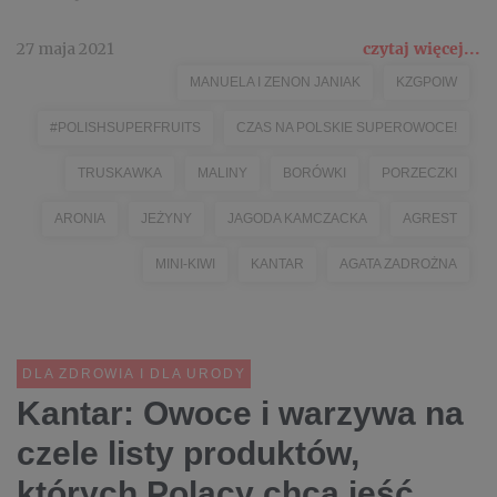
27 maja 2021
czytaj więcej...
MANUELA I ZENON JANIAK
KZGPOIW
#POLISHSUPERFRUITS
CZAS NA POLSKIE SUPEROWOCE!
TRUSKAWKA
MALINY
BORÓWKI
PORZECZKI
ARONIA
JEŻYNY
JAGODA KAMCZACKA
AGREST
MINI-KIWI
KANTAR
AGATA ZADROŻNA
DLA ZDROWIA I DLA URODY
Kantar: Owoce i warzywa na
czele listy produktów,
których Polacy chcą jeść