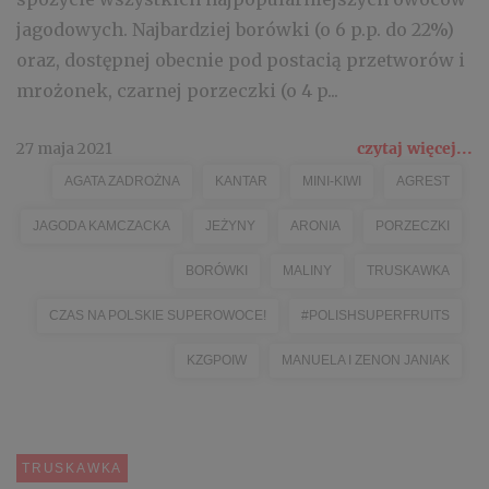
jagodowych. Najbardziej borówki (o 6 p.p. do 22%)
oraz, dostępnej obecnie pod postacią przetworów i
mrożonek, czarnej porzeczki (o 4 p...
27 maja 2021
czytaj więcej...
AGATA ZADROŻNA
KANTAR
MINI-KIWI
AGREST
JAGODA KAMCZACKA
JEŻYNY
ARONIA
PORZECZKI
BORÓWKI
MALINY
TRUSKAWKA
CZAS NA POLSKIE SUPEROWOCE!
#POLISHSUPERFRUITS
KZGPOIW
MANUELA I ZENON JANIAK
TRUSKAWKA