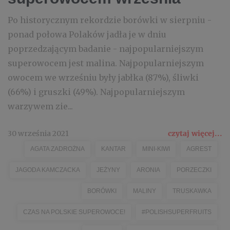
Po historycznym rekordzie borówki w sierpniu -
ponad połowa Polaków jadła je w dniu
poprzedzającym badanie - najpopularniejszym
superowocem jest malina. Najpopularniejszym
owocem we wrześniu były jabłka (87%), śliwki
(66%) i gruszki (49%). Najpopularniejszym
warzywem zie...
30 września 2021
czytaj więcej...
AGATA ZADROŻNA
KANTAR
MINI-KIWI
AGREST
JAGODA KAMCZACKA
JEŻYNY
ARONIA
PORZECZKI
BORÓWKI
MALINY
TRUSKAWKA
CZAS NA POLSKIE SUPEROWOCE!
#POLISHSUPERFRUITS