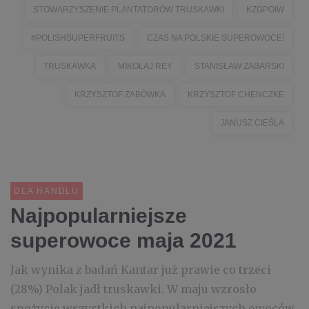
STOWARZYSZENIE PLANTATORÓW TRUSKAWKI
KZGPOIW
#POLISHSUPERFRUITS
CZAS NA POLSKIE SUPEROWOCE!
TRUSKAWKA
MIKOŁAJ REY
STANISŁAW ZABARSKI
KRZYSZTOF ŻABÓWKA
KRZYSZTOF CHENCZKE
JANUSZ CIEŚLA
DLA HANDLU
Najpopularniejsze
superowoce maja 2021
Jak wynika z badań Kantar już prawie co trzeci
(28%) Polak jadł truskawki. W maju wzrosło
spożycie wszystkich najpopularniejszych owoców