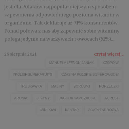
jest dla Polaków najpopularniejszym sposobem
zapewnienia odpowiedniego poziomu witamin w
organizmie. Tak deklaruje aż 71% konsumentów.
Ponad połowa z nas aby zapewnić sobie witaminy
polega jedynie na warzywach i owocach (51%)....
26 sierpnia 2021
czytaj więcej...
MANUELA I ZENON JANIAK
KZGPOIW
#POLISHSUPERFRUITS
CZAS NA POLSKIE SUPEROWOCE!
TRUSKAWKA
MALINY
BORÓWKI
PORZECZKI
ARONIA
JEŻYNY
JAGODA KAMCZACKA
AGREST
MINI-KIWI
KANTAR
AGATA ZADROŻNA