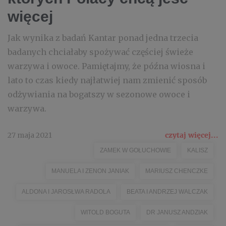
więcej
Jak wynika z badań Kantar ponad jedna trzecia
badanych chciałaby spożywać częściej świeże
warzywa i owoce. Pamiętajmy, że późna wiosna i
lato to czas kiedy najłatwiej nam zmienić sposób
odżywiania na bogatszy w sezonowe owoce i
warzywa.
27 maja 2021
czytaj więcej...
ZAMEK W GOŁUCHOWIE
KALISZ
MANUELA I ZENON JANIAK
MARIUSZ CHENCZKE
ALDONA I JAROSŁWA RADOLA
BEATA I ANDRZEJ WALCZAK
WITOLD BOGUTA
DR JANUSZ ANDZIAK