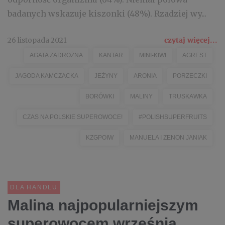
badanych wskazuje kiszonki (48%). Rzadziej wy...
26 listopada 2021
czytaj więcej...
AGATA ZADROŻNA
KANTAR
MINI-KIWI
AGREST
JAGODA KAMCZACKA
JEŻYNY
ARONIA
PORZECZKI
BORÓWKI
MALINY
TRUSKAWKA
CZAS NA POLSKIE SUPEROWOCE!
#POLISHSUPERFRUITS
KZGPOIW
MANUELA I ZENON JANIAK
DLA HANDLU
Malina najpopularniejszym
superowocem września