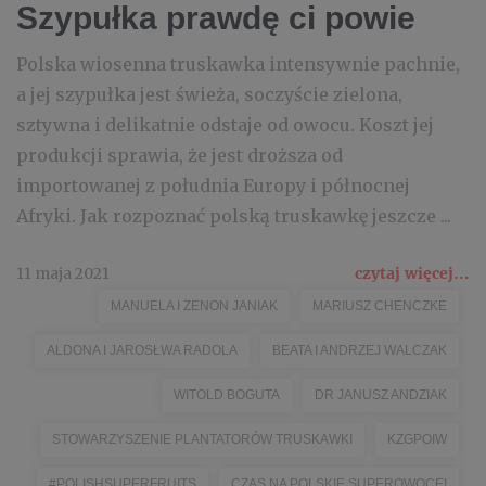
Szypułka prawdę ci powie
Polska wiosenna truskawka intensywnie pachnie,
a jej szypułka jest świeża, soczyście zielona,
sztywna i delikatnie odstaje od owocu. Koszt jej
produkcji sprawia, że jest droższa od
importowanej z południa Europy i północnej
Afryki. Jak rozpoznać polską truskawkę jeszcze ...
11 maja 2021
czytaj więcej...
MANUELA I ZENON JANIAK
MARIUSZ CHENCZKE
ALDONA I JAROSŁWA RADOLA
BEATA I ANDRZEJ WALCZAK
WITOLD BOGUTA
DR JANUSZ ANDZIAK
STOWARZYSZENIE PLANTATORÓW TRUSKAWKI
KZGPOIW
#POLISHSUPERFRUITS
CZAS NA POLSKIE SUPEROWOCE!