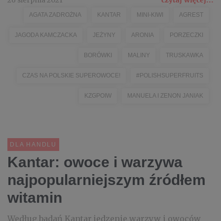
26 sierpnia 2021
czytaj więcej...
AGATA ZADROŻNA
KANTAR
MINI-KIWI
AGREST
JAGODA KAMCZACKA
JEŻYNY
ARONIA
PORZECZKI
BORÓWKI
MALINY
TRUSKAWKA
CZAS NA POLSKIE SUPEROWOCE!
#POLISHSUPERFRUITS
KZGPOIW
MANUELA I ZENON JANIAK
DLA HANDLU
Kantar: owoce i warzywa
najpopularniejszym źródłem
witamin
Według badań Kantar jedzenie warzyw i owoców