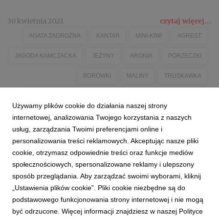
30 kwietnia 2021
czytaj więcej...
AGATA ZADROŻNA
KANTAR
MINI-KIWI
AGREST
JAGODA KAMCZACKA
JEŻYNY
ARONIA
PORZECZKI
BORÓWKI
MALINY
TRUSKAWKA
CZAS NA POLSKIE SUPEROWOCE!
#POLISHSUPERFRUITS
Używamy plików cookie do działania naszej strony
KZGPOIW
MANUELA I ZENON JANIAK
internetowej, analizowania Twojego korzystania z naszych
usług, zarządzania Twoimi preferencjami online i
personalizowania treści reklamowych. Akceptując nasze pliki
cookie, otrzymasz odpowiednie treści oraz funkcje mediów
społecznościowych, spersonalizowane reklamy i ulepszony
sposób przeglądania. Aby zarządzać swoimi wyborami, kliknij
„Ustawienia plików cookie”. Pliki cookie niezbędne są do
podstawowego funkcjonowania strony internetowej i nie mogą
1
2
być odrzucone. Więcej informacji znajdziesz w naszej Polityce