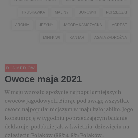
TRUSKAWKA
MALINY
BORÓWKI
PORZECZKI
ARONIA
JEŻYNY
JAGODA KAMCZACKA
AGREST
MINI-KIWI
KANTAR
AGATA ZADROŻNA
DLA MEDIÓW
Owoce maja 2021
W maju wzrosło spożycie najpopularniejszych
owoców jagodowych. Biorąc pod uwagę wszystkie
owoce najpopularniejszym w maju było jabłko. Jego
konsumpcję w tygodniu poprzedzającym badanie
deklaruje, podobnie jak w kwietniu, dziewięciu na
dziesięciu Polaków (88%). 8% Polaków...