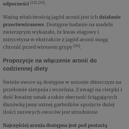
[22], [25]
odporności
.
działanie
Ważną właściwością jagód aronii jest ich
przeciwwirusowe
. Dostępne badanie na madelu
zwierzęcym wykazało, że kwas elagowy i
mirycetyna w ekstrakcie z jagód aronii mogą
[26]
chronić przed wirusem grypy
.
Propozycje na włączenie aronii do
codziennej diety
Świeże owoce są dostępne w sezonie zbiorczym na
przełomie sierpnia i września. Z uwagi na cierpki i
dość kwaśny smak a także obecność ściągających
śluzówkę jamy ustnej garbników spożycie dużej
ilości surowych owoców jest utrudnione.
Najczęściej aronia dostępna jest pod postacią