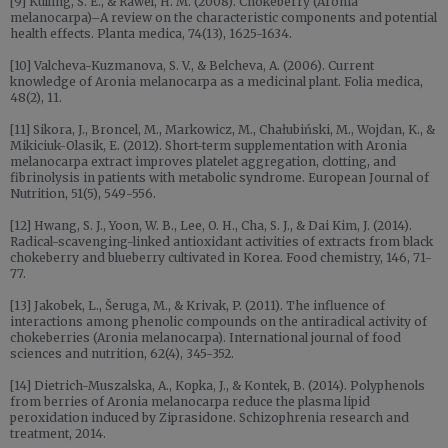
[9] Kulling, S. E., & Rawel, H. M. (2008). Chokeberry (Aronia
melanocarpa)–A review on the characteristic components and potential
health effects. Planta medica, 74(13), 1625-1634.
[10] Valcheva-Kuzmanova, S. V., & Belcheva, A. (2006). Current
knowledge of Aronia melanocarpa as a medicinal plant. Folia medica,
48(2), 11.
[11] Sikora, J., Broncel, M., Markowicz, M., Chałubiński, M., Wojdan, K., &
Mikiciuk-Olasik, E. (2012). Short-term supplementation with Aronia
melanocarpa extract improves platelet aggregation, clotting, and
fibrinolysis in patients with metabolic syndrome. European Journal of
Nutrition, 51(5), 549-556.
[12] Hwang, S. J., Yoon, W. B., Lee, O. H., Cha, S. J., & Dai Kim, J. (2014).
Radical-scavenging-linked antioxidant activities of extracts from black
chokeberry and blueberry cultivated in Korea. Food chemistry, 146, 71-
77.
[13] Jakobek, L., Šeruga, M., & Krivak, P. (2011). The influence of
interactions among phenolic compounds on the antiradical activity of
chokeberries (Aronia melanocarpa). International journal of food
sciences and nutrition, 62(4), 345-352.
[14] Dietrich-Muszalska, A., Kopka, J., & Kontek, B. (2014). Polyphenols
from berries of Aronia melanocarpa reduce the plasma lipid
peroxidation induced by Ziprasidone. Schizophrenia research and
treatment, 2014.