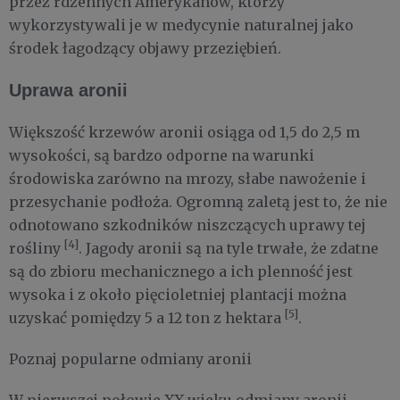
przez rdzennych Amerykanów, którzy
wykorzystywali je w medycynie naturalnej jako
środek łagodzący objawy przeziębień.
Uprawa aronii
Większość krzewów aronii osiąga od 1,5 do 2,5 m
wysokości, są bardzo odporne na warunki
środowiska zarówno na mrozy, słabe nawożenie i
przesychanie podłoża. Ogromną zaletą jest to, że nie
odnotowano szkodników niszczących uprawy tej
[4]
rośliny
. Jagody aronii są na tyle trwałe, że zdatne
są do zbioru mechanicznego a ich plenność jest
wysoka i z około pięcioletniej plantacji można
[5]
uzyskać pomiędzy 5 a 12 ton z hektara
.
Poznaj popularne odmiany aronii