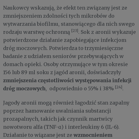
Naukowcy wskazują, że efekt ten związany jest ze
zmniejszeniem zdolności tych mikrobów do
wytwarzania biofilmu, stanowiącego dla nich swego
[23]
rodzaju warstwę ochronną
. Sok z aronii wykazuje
potwierdzone działanie zapobiegające infekcjom
dróg moczowych. Potwierdza to trzymiesięczne
badanie z udziałem seniorów przebywających w
domach opieki. Osoby otrzymujące w tym okresie
156 lub 89 ml soku z jagód aronii, doświadczyły
zmniejszenia częstotliwości występowania infekcji
[24]
dróg moczowych
, odpowiednio o 55% i 38%
.
Jagody aronii mogą również łagodzić stan zapalny
poprzez hamowanie uwalniania substancji
prozapalnych, takich jak czynnik martwicy
nowotworu alfa (TNF-ɑ) i interleukiny 6 (IL-6).
wzmocnieniem
Działanie to wiązane jest ze