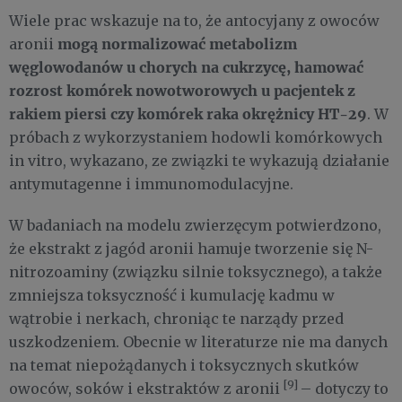
Wiele prac wskazuje na to, że antocyjany z owoców
mogą normalizować metabolizm
aronii
węglowodanów u chorych na cukrzycę, hamować
rozrost komórek nowotworowych u pacjentek z
rakiem piersi czy komórek raka okrężnicy HT-29
. W
próbach z wykorzystaniem hodowli komórkowych
in vitro, wykazano, ze związki te wykazują działanie
antymutagenne i immunomodulacyjne.
W badaniach na modelu zwierzęcym potwierdzono,
że ekstrakt z jagód aronii hamuje tworzenie się N-
nitrozoaminy (związku silnie toksycznego), a także
zmniejsza toksyczność i kumulację kadmu w
wątrobie i nerkach, chroniąc te narządy przed
uszkodzeniem. Obecnie w literaturze nie ma danych
na temat niepożądanych i toksycznych skutków
[9]
owoców, soków i ekstraktów z aronii
– dotyczy to