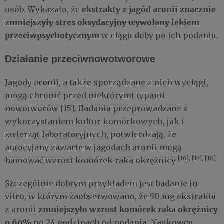
ekstrakty z jagód aronii znacznie
osób. Wykazało, że
zmniejszyły stres oksydacyjny wywołany lekiem
przeciwpsychotycznym
w ciągu doby po ich podaniu.
Działanie przeciwnowotworowe
Jagody aronii, a także sporządzane z nich wyciągi,
mogą chronić przed niektórymi typami
nowotworów [15]. Badania przeprowadzane z
wykorzystaniem kultur komórkowych, jak i
zwierząt laboratoryjnych, potwierdzają, że
antocyjany zawarte w jagodach aronii mogą
[16], [17], [18].
hamować wzrost komórek raka okrężnicy
Szczególnie dobrym przykładem jest badanie in
vitro, w którym zaobserwowano, że 50 mg ekstraktu
zmniejszyło wzrost komórek raka okrężnicy
z aronii
o 60%
po 24 godzinach od podania. Naukowcy