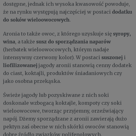
dostępne, jednak ich wysoka kwasowość powoduje,
dodatku
że na rynku występują najczęściej w postaci
do soków wieloowocowych
.
syropy,
Aronia to także owoc, z którego uzyskuje się
wina
susz do sporządzania naparów
, a także
(herbatek wieloowocowych, którym nadaje
suszonej
intensywny czerwony kolor). W postaci
i
liofilizowanej
jagody aronii stanowią cenny dodatek
do ciast, koktajli, produktów śniadaniowych czy
jako osobna przekąska.
Świeże jagody lub pozyskiwane z nich soki
doskonale wzbogacą koktajle, kompoty czy soki
wieloowocowe, tworząc przyjemny, orzeźwiający
napój. Dżemy sporządzane z aronii zawierają dużo
pektyn zaś obecne w nich skórki owoców stanowią
dobre źródło związków polifenolowych.