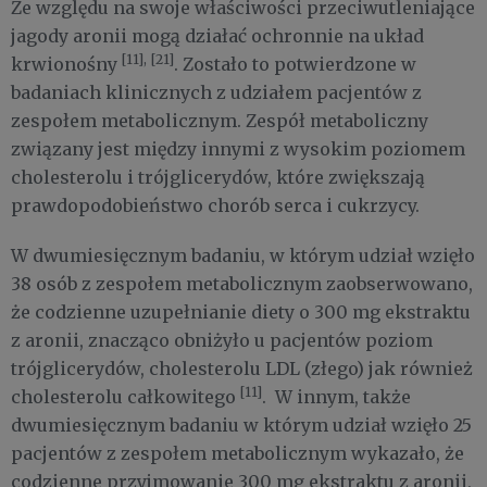
Ze względu na swoje właściwości przeciwutleniające
jagody aronii mogą działać ochronnie na układ
[11],
[21]
krwionośny
. Zostało to potwierdzone w
badaniach klinicznych z udziałem pacjentów z
zespołem metabolicznym. Zespół metaboliczny
związany jest między innymi z wysokim poziomem
cholesterolu i trójglicerydów, które zwiększają
prawdopodobieństwo chorób serca i cukrzycy.
W dwumiesięcznym badaniu, w którym udział wzięło
38 osób z zespołem metabolicznym zaobserwowano,
że codzienne uzupełnianie diety o 300 mg ekstraktu
z aronii, znacząco obniżyło u pacjentów poziom
trójglicerydów, cholesterolu LDL (złego) jak również
[11]
cholesterolu całkowitego
. W innym, także
dwumiesięcznym badaniu w którym udział wzięło 25
pacjentów z zespołem metabolicznym wykazało, że
codzienne przyjmowanie 300 mg ekstraktu z aronii,