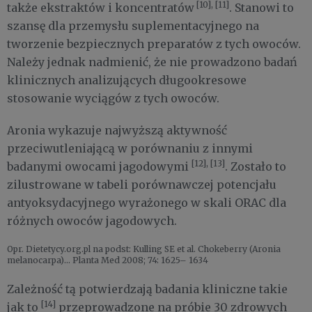
[10], [11]
także ekstraktów i koncentratów
. Stanowi to
szansę dla przemysłu suplementacyjnego na
tworzenie bezpiecznych preparatów z tych owoców.
Należy jednak nadmienić, że nie prowadzono badań
klinicznych analizujących długookresowe
stosowanie wyciągów z tych owoców.
Aronia wykazuje najwyższą aktywność
przeciwutleniającą w porównaniu z innymi
[12], [13]
badanymi owocami jagodowymi
. Zostało to
zilustrowane w tabeli porównawczej potencjału
antyoksydacyjnego wyrażonego w skali ORAC dla
różnych owoców jagodowych.
Opr. Dietetycy.org.pl na podst: Kulling SE et al. Chokeberry (Aronia
melanocarpa)… Planta Med 2008; 74: 1625– 1634
Zależność tą potwierdzają badania kliniczne takie
[14]
jak to
przeprowadzone na próbie 30 zdrowych