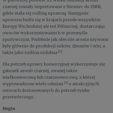
W pierwszej połowie XX wieku odmiany aronii
czarnej zostały importowane z Niemiec do ZSRR,
gdzie stała się rośliną uprawną. Następnie
upowszechniła się w krajach przede wszystkim
Europy Wschodniej ale też Północnej, dostarczając
owoców wykorzystywanych w przemyśle
spożywczym. Podobnie jak obecnie aronia używana
były głównie do produkcji soków, dżemów i win, a
[2]
także jako roślina ozdobna
.
Dla potrzeb uprawy komercyjnej wykorzystuje się
gatunek aronii czarnej, zwanej także
wielkoowocową lub czarnoowocową, z której
[3]
wyprowadzono wiele odmian
o atrakcyjnych
owocach dostosowanych do potrzeb rynku
przetwórczego.
Hugin