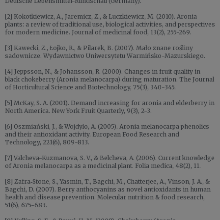
Deutsche Lebensmittel-Rundschau (Germany).
[2] Kokotkiewicz, A., Jaremicz, Z., & Luczkiewicz, M. (2010). Aronia
plants: a review of traditional use, biological activities, and perspectives
for modern medicine. Journal of medicinal food, 13(2), 255-269.
[3] Kawecki, Z., Łojko, R., & Pilarek, B. (2007). Mało znane rośliny
sadownicze. Wydawnictwo Uniwersytetu Warmińsko-Mazurskiego.
[4] Jeppsson, N., & Johansson, R. (2000). Changes in fruit quality in
black chokeberry (Aronia melanocarpa) during maturation. The Journal
of Horticultural Science and Biotechnology, 75(3), 340-345.
[5] McKay, S. A. (2001). Demand increasing for aronia and elderberry in
North America. New York Fruit Quarterly, 9(3), 2-3.
[6] Oszmiański, J., & Wojdylo, A. (2005). Aronia melanocarpa phenolics
and their antioxidant activity. European Food Research and
Technology, 221(6), 809-813.
[7] Valcheva-Kuzmanova, S. V., & Belcheva, A. (2006). Current knowledge
of Aronia melanocarpa as a medicinal plant. Folia medica, 48(2), 11.
[8] Zafra‐Stone, S., Yasmin, T., Bagchi, M., Chatterjee, A., Vinson, J. A., &
Bagchi, D. (2007). Berry anthocyanins as novel antioxidants in human
health and disease prevention. Molecular nutrition & food research,
51(6), 675-683.