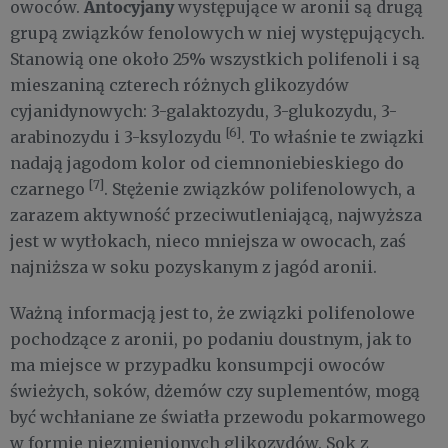
Antocyjany
owoców.
występujące w aronii są drugą
grupą związków fenolowych w niej występujących.
Stanowią one około 25% wszystkich polifenoli i są
mieszaniną czterech różnych glikozydów
cyjanidynowych: 3-galaktozydu, 3-glukozydu, 3-
[6]
arabinozydu i 3-ksylozydu
. To właśnie te związki
nadają jagodom kolor od ciemnoniebieskiego do
[7]
czarnego
. Stężenie związków polifenolowych, a
zarazem aktywność przeciwutleniającą, najwyższa
jest w wytłokach, nieco mniejsza w owocach, zaś
najniższa w soku pozyskanym z jagód aronii.
Ważną informacją jest to, że związki polifenolowe
pochodzące z aronii, po podaniu doustnym, jak to
ma miejsce w przypadku konsumpcji owoców
świeżych, soków, dżemów czy suplementów, mogą
być wchłaniane ze światła przewodu pokarmowego
w formie niezmienionych glikozydów. Sok z