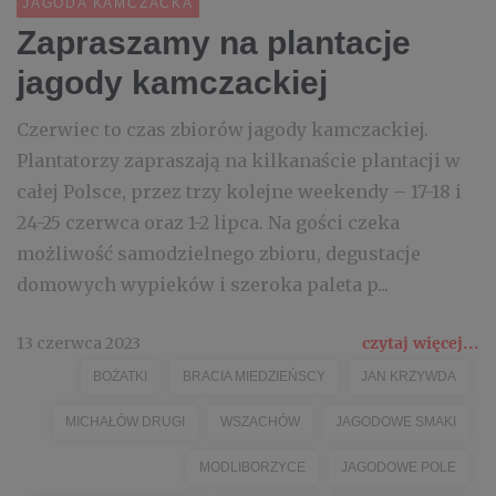
JAGODA KAMCZACKA
Zapraszamy na plantacje
jagody kamczackiej
Czerwiec to czas zbiorów jagody kamczackiej.
Plantatorzy zapraszają na kilkanaście plantacji w
całej Polsce, przez trzy kolejne weekendy – 17-18 i
24-25 czerwca oraz 1-2 lipca. Na gości czeka
możliwość samodzielnego zbioru, degustacje
domowych wypieków i szeroka paleta p...
13 czerwca 2023
czytaj więcej...
BOŻATKI
BRACIA MIEDZIEŃSCY
JAN KRZYWDA
MICHAŁÓW DRUGI
WSZACHÓW
JAGODOWE SMAKI
MODLIBORZYCE
JAGODOWE POLE