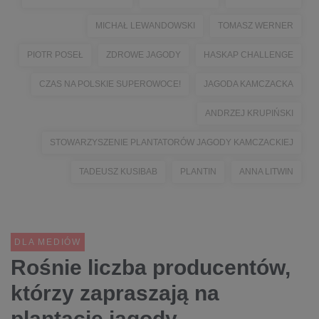
MICHAŁ LEWANDOWSKI
TOMASZ WERNER
PIOTR POSEŁ
ZDROWE JAGODY
HASKAP CHALLENGE
CZAS NA POLSKIE SUPEROWOCE!
JAGODA KAMCZACKA
ANDRZEJ KRUPIŃSKI
STOWARZYSZENIE PLANTATORÓW JAGODY KAMCZACKIEJ
TADEUSZ KUSIBAB
PLANTIN
ANNA LITWIN
DLA MEDIÓW
Rośnie liczba producentów,
którzy zapraszają na
plantacje jagody