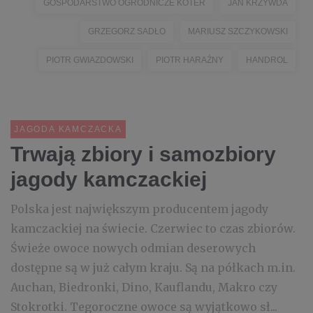
GOSPODARSTWO OGRODNICZE KOTER
JAN KRZYWDA
GRZEGORZ SADŁO
MARIUSZ SZCZYKOWSKI
PIOTR GWIAZDOWSKI
PIOTR HARAŹNY
HANDROL
JAGODA KAMCZACKA
Trwają zbiory i samozbiory
jagody kamczackiej
Polska jest największym producentem jagody
kamczackiej na świecie. Czerwiec to czas zbiorów.
Świeże owoce nowych odmian deserowych
dostępne są w już całym kraju. Są na półkach m.in.
Auchan, Biedronki, Dino, Kauflandu, Makro czy
Stokrotki. Tegoroczne owoce są wyjątkowo sł...