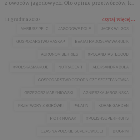
z owoców jagodowych. Oto opinie przetwórców, k...
13 grudnia 2020
czytaj więcej...
MARIUSZ PELC
JAGODOWE POLE
JACEK WILGOS
GOSPODARSTWO HASKAP
BEATA I RADOSŁAW WARULIK
AGRONOM BERRIES
#POLANDTASTEGOOD
#POLSKASMAKUJE
NUTRACEVIT
ALEKSANDRA BUŁA
GOSPODARSTWO OGRODNICZE SZCZEPANÓWKA
GRZEGORZ MARYNIOWSKI
AGNIESZKA JAROSIŃSKA
PRZETWORY Z BORÓWKI
PALATIN
KORAB GARDEN
PIOTR NOWAK
#POLISHSUPERFRUITS
CZAS NA POLSKIE SUPEROWOCE!
BIOGRIM