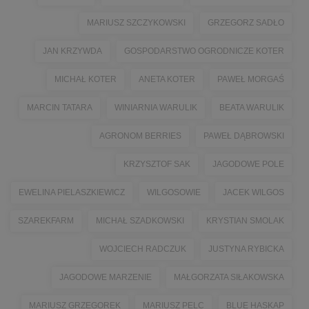
MARIUSZ SZCZYKOWSKI
GRZEGORZ SADŁO
JAN KRZYWDA
GOSPODARSTWO OGRODNICZE KOTER
MICHAŁ KOTER
ANETA KOTER
PAWEŁ MORGAŚ
MARCIN TATARA
WINIARNIA WARULIK
BEATA WARULIK
AGRONOM BERRIES
PAWEŁ DĄBROWSKI
KRZYSZTOF SAK
JAGODOWE POLE
EWELINA PIELASZKIEWICZ
WILGOSOWIE
JACEK WILGOS
SZAREKFARM
MICHAŁ SZADKOWSKI
KRYSTIAN SMOLAK
WOJCIECH RADCZUK
JUSTYNA RYBICKA
JAGODOWE MARZENIE
MAŁGORZATA SIŁAKOWSKA
MARIUSZ GRZEGOREK
MARIUSZ PELC
BLUE HASKAP