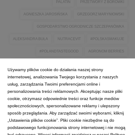
PALATIN
PRZETWORY Z BORÓWKI
AGNIESZKA JAROSIŃSKA
GRZEGORZ MARYNIOWSKI
GOSPODARSTWO OGRODNICZE SZCZEPANÓWKA
ALEKSANDRA BUŁA
NUTRACEVIT
#POLSKASMAKUJE
#POLANDTASTEGOOD
AGRONOM BERRIES
BEATA I RADOSŁAW WARULIK
GOSPODARSTWO HASKAP
Używamy plików cookie do działania naszej strony
JACEK WILGOS
JAGODOWE POLE
MARIUSZ PELC
internetowej, analizowania Twojego korzystania z naszych
usług, zarządzania Twoimi preferencjami online i
personalizowania treści reklamowych. Akceptując nasze pliki
cookie, otrzymasz odpowiednie treści oraz funkcje mediów
społecznościowych, spersonalizowane reklamy i ulepszony
sposób przeglądania. Aby zarządzać swoimi wyborami, kliknij
„Ustawienia plików cookie”. Pliki cookie niezbędne są do
podstawowego funkcjonowania strony internetowej i nie mogą
być odrzucone. Więcej informacji znajdziesz w naszej Polityce