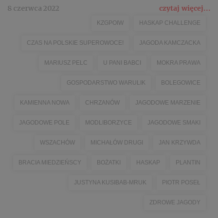
8 czerwca 2022
czytaj więcej...
KZGPOIW
HASKAP CHALLENGE
CZAS NA POLSKIE SUPEROWOCE!
JAGODA KAMCZACKA
MARIUSZ PELC
U PANI BABCI
MOKRA PRAWA
GOSPODARSTWO WARULIK
BOLEGOWICE
KAMIENNA NOWA
CHRZANÓW
JAGODOWE MARZENIE
JAGODOWE POLE
MODLIBORZYCE
JAGODOWE SMAKI
WSZACHÓW
MICHAŁÓW DRUGI
JAN KRZYWDA
BRACIA MIEDZIEŃSCY
BOŻATKI
HASKAP
PLANTIN
JUSTYNA KUSIBAB-MRUK
PIOTR POSEŁ
ZDROWE JAGODY