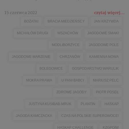
15 czerwca 2022
czytaj więcej...
BOŻATKI
BRACIA MIEDZIEŃSCY
JAN KRZYWDA
MICHAŁÓW DRUGI
WSZACHÓW
JAGODOWE SMAKI
MODLIBORZYCE
JAGODOWE POLE
JAGODOWE MARZENIE
CHRZANÓW
KAMIENNA NOWA
BOLEGOWICE
GOSPODARSTWO WARULIK
MOKRA PRAWA
U PANI BABCI
MARIUSZ PELC
ZDROWE JAGODY
PIOTR POSEŁ
JUSTYNA KUSIBAB-MRUK
PLANTIN
HASKAP
JAGODA KAMCZACKA
CZAS NA POLSKIE SUPEROWOCE!
HASKAP CHALLENGE
KZGPOIW