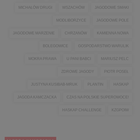
MICHAŁÓW DRUGI
WSZACHÓW
JAGODOWE SMAKI
MODLIBORZYCE
JAGODOWE POLE
JAGODOWE MARZENIE
CHRZANÓW
KAMIENNA NOWA
BOLEGOWICE
GOSPODARSTWO WARULIK
MOKRA PRAWA
U PANI BABCI
MARIUSZ PELC
ZDROWE JAGODY
PIOTR POSEŁ
JUSTYNA KUSIBAB-MRUK
PLANTIN
HASKAP
JAGODA KAMCZACKA
CZAS NA POLSKIE SUPEROWOCE!
HASKAP CHALLENGE
KZGPOIW