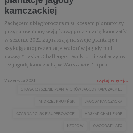
kamczackiej
Zachęceni ubiegłorocznym sukcesem plantatorzy
przygotowujemy wyjątkową prezentację kamczatki
w sezonie 2021. Zapraszają na swoje plantacje i
szykują autoprezentacje walorów jagody pod
nazwą #HaskapChallenge. Dwukrotnie zobaczymy
też jagodę kamczacką w Warszawie. 1 lipca ...
7 czerwca 2021
czytaj więcej...
STOWARZYSZENIE PLANTATORÓW JAGODY KAMCZACKIEJ
ANDRZEJ KRUPIŃSKI
JAGODA KAMCZACKA
CZAS NA POLSKIE SUPEROWOCE!
HASKAP CHALLENGE
KZGPOIW
OWOCOWE LATO