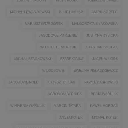
ZDROWE JAGODY
PIOTR POSEŁ
TOMASZ WERNER
MICHAŁ LEWANDOWSKI
BLUE HASKAP
MARIUSZ PELC
MARIUSZ GRZEGOREK
MAŁGORZATA SIŁAKOWSKA
JAGODOWE MARZENIE
JUSTYNA RYBICKA
WOJCIECH RADCZUK
KRYSTIAN SMOLAK
MICHAŁ SZADKOWSKI
SZAREKFARM
JACEK WILGOS
WILGOSOWIE
EWELINA PIELASZKIEWICZ
JAGODOWE POLE
KRZYSZTOF SAK
PAWEŁ DĄBROWSKI
AGRONOM BERRIES
BEATA WARULIK
WINIARNIA WARULIK
MARCIN TATARA
PAWEŁ MORGAŚ
ANETA KOTER
MICHAŁ KOTER