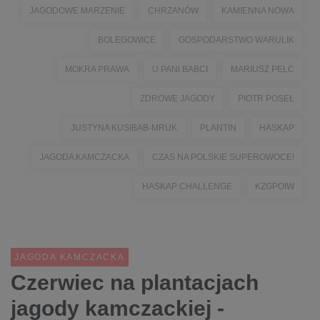
JAGODOWE MARZENIE
CHRZANÓW
KAMIENNA NOWA
BOLEGOWICE
GOSPODARSTWO WARULIK
MOKRA PRAWA
U PANI BABCI
MARIUSZ PELC
ZDROWE JAGODY
PIOTR POSEŁ
JUSTYNA KUSIBAB-MRUK
PLANTIN
HASKAP
JAGODA KAMCZACKA
CZAS NA POLSKIE SUPEROWOCE!
HASKAP CHALLENGE
KZGPOIW
JAGODA KAMCZACKA
Czerwiec na plantacjach
jagody kamczackiej -