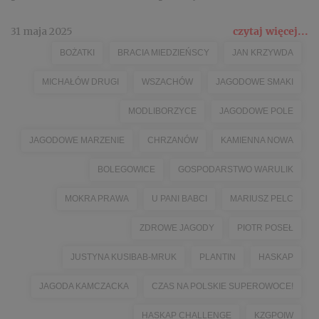
31 maja 2025
czytaj więcej...
BOŻATKI
BRACIA MIEDZIEŃSCY
JAN KRZYWDA
MICHAŁÓW DRUGI
WSZACHÓW
JAGODOWE SMAKI
MODLIBORZYCE
JAGODOWE POLE
JAGODOWE MARZENIE
CHRZANÓW
KAMIENNA NOWA
BOLEGOWICE
GOSPODARSTWO WARULIK
MOKRA PRAWA
U PANI BABCI
MARIUSZ PELC
ZDROWE JAGODY
PIOTR POSEŁ
JUSTYNA KUSIBAB-MRUK
PLANTIN
HASKAP
JAGODA KAMCZACKA
CZAS NA POLSKIE SUPEROWOCE!
HASKAP CHALLENGE
KZGPOIW