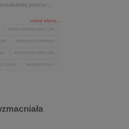
ruskawkę jeszcze ...
czytaj więcej...
BEATA I ANDRZEJ WALCZAK
OIW
#POLISHSUPERFRUITS
WKA
KRZYSZTOF CHENCZKE
SZ CIEŚLA
#RAZEMDOCELU
 wzmacniała