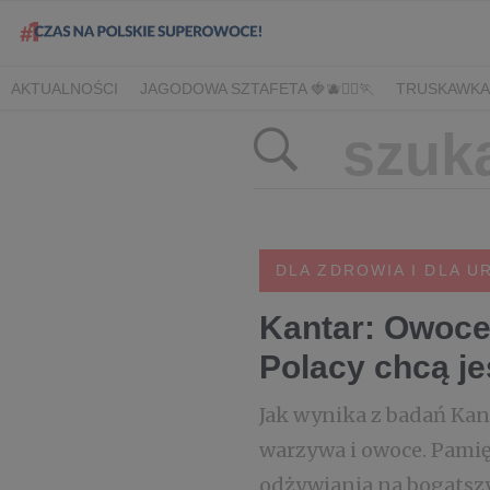
AKTUALNOŚCI
JAGODOWA SZTAFETA 🍓🫐🏃‍♀️🏃
TRUSKAWKA
DLA HANDLU
DLA MEDIÓW
DLA PLANTATORÓW
NARODOW
BORÓWKA
AGREST
CORE TEAM
BERRY INNOVATION
B
OWOCOWE LATO W KONESERZE
JAGODOWE MISTRZOSTWA 
WYBORY 2022
WYBORY 2021
WYBORY 2020
LATO Z BOR
DLA ZDROWIA I DLA U
Kantar: Owoce 
Polacy chcą je
Jak wynika z badań Kan
warzywa i owoce. Pamięt
odżywiania na bogatsz