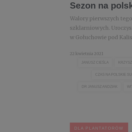
Sezon na polsk
Walory pierwszych tego
szklarniowych. Uroczys
w Gołuchowie pod Kalisz
22 kwietnia 2021
JANUSZ CIEŚLA
KRZYSZ
CZAS NA POLSKIE 
DR JANUSZ ANDZIAK
WI
DLA PLANTATORÓW