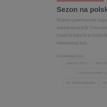
Sezon na polsk
Walory pierwszych tego
szklarniowych. Uroczy
Czartoryskich w Gołuch
wiosennej tru...
22 kwietnia 2021
JANUSZ CIEŚLA
KRZYSZ
CZAS NA POLSKIE 
DR JANUSZ ANDZIAK
WI