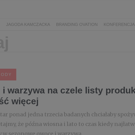
JAGODA KAMCZACKA
BRANDING OVATION
KONFERENCJA
Y DZIEŃ SPORTU
ŻURAWINA
MINIKIWI
DEREŃ
ROKITNI
ERRY FEST
PRZETWORY
PRZEPISY
PIWO RZEMIEŚLNICZE
ŚWIATA
DZIEŃ POLSKIEJ BORÓWKI
WYBORY 2025
WYBORY
ÓWKAMI 2018
ENGLISH
RODY
i warzywa na czele listy produ
ść więcej
tar ponad jedna trzecia badanych chciałaby spożyw
ajmy, że późna wiosna i lato to czas kiedy najłat
y w sezonowe owoce i warzywa.