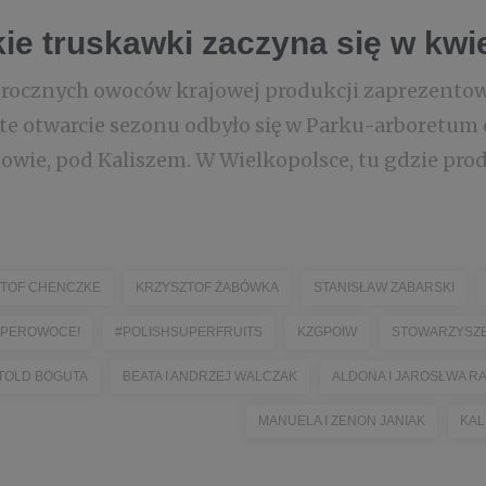
ie truskawki zaczyna się w kwi
rocznych owoców krajowej produkcji zaprezentow
ste otwarcie sezonu odbyło się w Parku-arboretu
owie, pod Kaliszem. W Wielkopolsce, tu gdzie prod
TOF CHENCZKE
KRZYSZTOF ŻABÓWKA
STANISŁAW ZABARSKI
SUPEROWOCE!
#POLISHSUPERFRUITS
KZGPOIW
STOWARZYSZE
TOLD BOGUTA
BEATA I ANDRZEJ WALCZAK
ALDONA I JAROSŁWA R
MANUELA I ZENON JANIAK
KAL