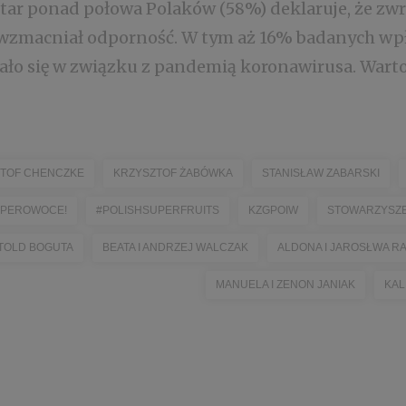
tar ponad połowa Polaków (58%) deklaruje, że zwr
 wzmacniał odporność. W tym aż 16% badanych wp
ało się w związku z pandemią koronawirusa. Wart
TOF CHENCZKE
KRZYSZTOF ŻABÓWKA
STANISŁAW ZABARSKI
SUPEROWOCE!
#POLISHSUPERFRUITS
KZGPOIW
STOWARZYSZE
TOLD BOGUTA
BEATA I ANDRZEJ WALCZAK
ALDONA I JAROSŁWA R
MANUELA I ZENON JANIAK
KAL