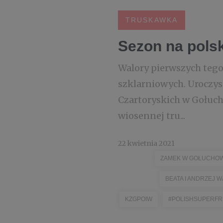
TRUSKAWKA
Sezon na polsk
Walory pierwszych tego
szklarniowych. Uroczy
Czartoryskich w Gołuch
wiosennej tru...
22 kwietnia 2021
ZAMEK W GOŁUCHOW
BEATA I ANDRZEJ 
KZGPOIW
#POLISHSUPERFR