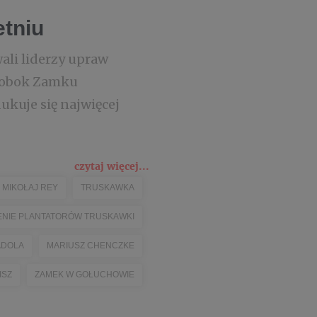
etniu
ali liderzy upraw
m obok Zamku
ukuje się najwięcej
czytaj więcej...
MIKOŁAJ REY
TRUSKAWKA
NIE PLANTATORÓW TRUSKAWKI
ADOLA
MARIUSZ CHENCZKE
ISZ
ZAMEK W GOŁUCHOWIE