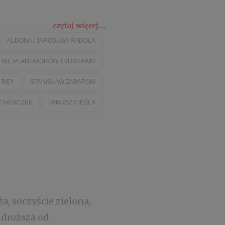
czytaj więcej...
ALDONA I JAROSŁWA RADOLA
NIE PLANTATORÓW TRUSKAWKI
 REY
STANISŁAW ZABARSKI
 CHENCZKE
JANUSZ CIEŚLA
a, soczyście zielona,
t droższa od