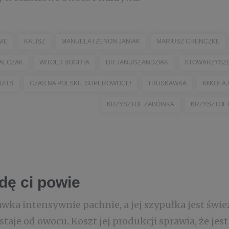
IE
KALISZ
MANUELA I ZENON JANIAK
MARIUSZ CHENCZKE
WALCZAK
WITOLD BOGUTA
DR JANUSZ ANDZIAK
STOWARZYSZE
UITS
CZAS NA POLSKIE SUPEROWOCE!
TRUSKAWKA
MIKOŁAJ
KRZYSZTOF ŻABÓWKA
KRZYSZTOF
dę ci powie
ka intensywnie pachnie, a jej szypułka jest śwież
staje od owocu. Koszt jej produkcji sprawia, że jes