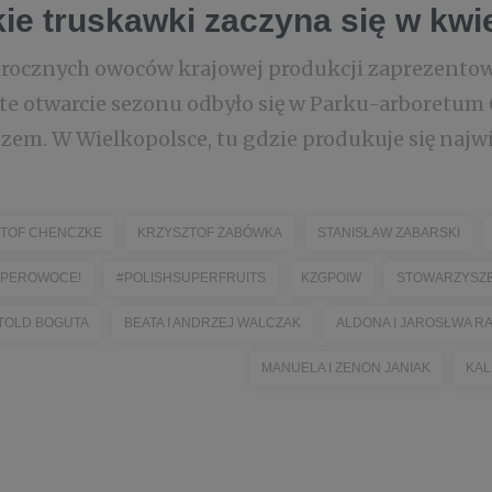
ie truskawki zaczyna się w kwi
rocznych owoców krajowej produkcji zaprezentow
te otwarcie sezonu odbyło się w Parku-arboretum 
em. W Wielkopolsce, tu gdzie produkuje się najwię
TOF CHENCZKE
KRZYSZTOF ŻABÓWKA
STANISŁAW ZABARSKI
SUPEROWOCE!
#POLISHSUPERFRUITS
KZGPOIW
STOWARZYSZE
TOLD BOGUTA
BEATA I ANDRZEJ WALCZAK
ALDONA I JAROSŁWA R
MANUELA I ZENON JANIAK
KAL