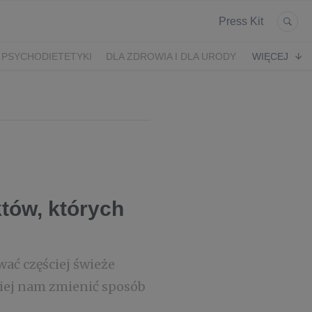
Press Kit
 PSYCHODIETETYKI
DLA ZDROWIA I DLA URODY
WIĘCEJ
K
ARONIA
JEŻYNY
PORZECZKI
MALINA
LODY RZEMIEŚLNICZE
 2024
SZCZYT IBO 2023 🫐
WYBORY 2023
któw, których
ać częściej świeże
wiej nam zmienić sposób