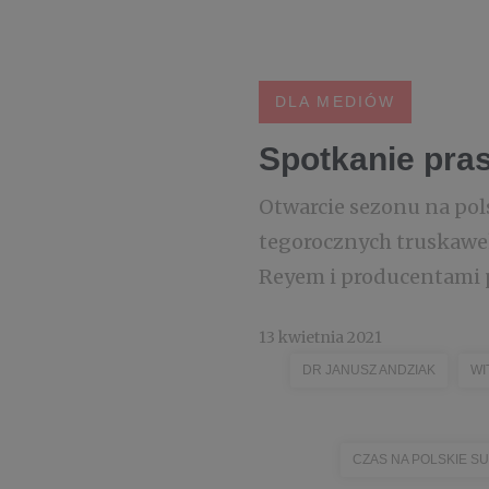
DLA MEDIÓW
Spotkanie pra
Otwarcie sezonu na pol
tegorocznych truskawek
Reyem i producentami 
13 kwietnia 2021
DR JANUSZ ANDZIAK
WI
CZAS NA POLSKIE 