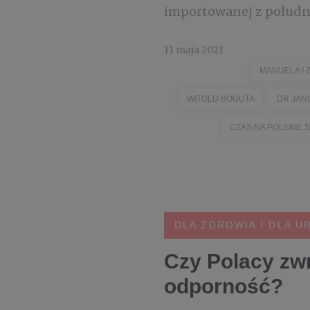
importowanej z południa
11 maja 2021
MANUELA I 
WITOLD BOGUTA
DR JAN
CZAS NA POLSKIE
DLA ZDROWIA I DLA U
Czy Polacy zwr
odporność?