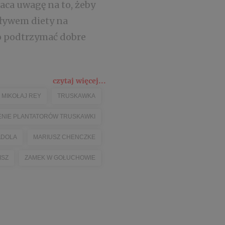
aca uwagę na to, żeby
ływem diety na
o podtrzymać dobre
czytaj więcej...
MIKOŁAJ REY
TRUSKAWKA
NIE PLANTATORÓW TRUSKAWKI
ADOLA
MARIUSZ CHENCZKE
ISZ
ZAMEK W GOŁUCHOWIE