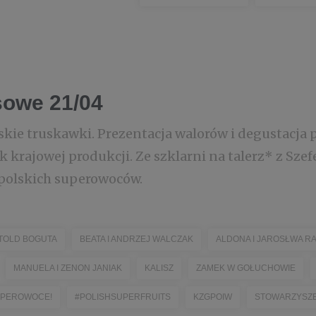
sowe 21/04
skie truskawki. Prezentacja walorów i degustacja 
 krajowej produkcji. Ze szklarni na talerz* z Sz
polskich superowoców.
TOLD BOGUTA
BEATA I ANDRZEJ WALCZAK
ALDONA I JAROSŁWA R
MANUELA I ZENON JANIAK
KALISZ
ZAMEK W GOŁUCHOWIE
SUPEROWOCE!
#POLISHSUPERFRUITS
KZGPOIW
STOWARZYSZE