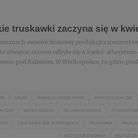
ie truskawki zaczyna się w kwi
rocznych owoców krajowej produkcji zaprezentow
ste otwarcie sezonu odbyło się w Parku-arboretu
owie, pod Kaliszem. W Wielkopolsce, tu gdzie prod
IE
KALISZ
MANUELA I ZENON JANIAK
MARIUSZ CHENCZKE
WALCZAK
WITOLD BOGUTA
DR JANUSZ ANDZIAK
STOWARZYSZE
UITS
CZAS NA POLSKIE SUPEROWOCE!
TRUSKAWKA
MIKOŁAJ
KRZYSZTOF ŻABÓWKA
KRZYSZTOF