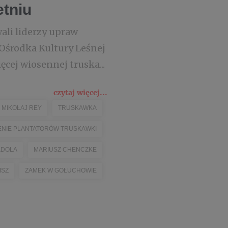
etniu
ali liderzy upraw
Ośrodka Kultury Leśnej
cej wiosennej truska...
czytaj więcej...
MIKOŁAJ REY
TRUSKAWKA
NIE PLANTATORÓW TRUSKAWKI
ADOLA
MARIUSZ CHENCZKE
ISZ
ZAMEK W GOŁUCHOWIE