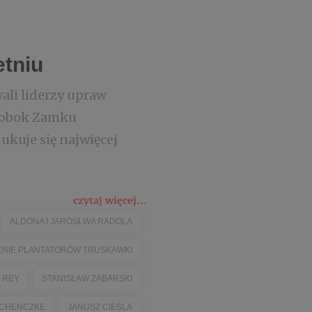
etniu
ali liderzy upraw
m obok Zamku
ukuje się najwięcej
czytaj więcej...
ALDONA I JAROSŁWA RADOLA
NIE PLANTATORÓW TRUSKAWKI
 REY
STANISŁAW ZABARSKI
 CHENCZKE
JANUSZ CIEŚLA