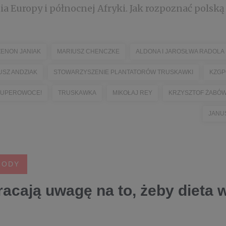
 Europy i północnej Afryki. Jak rozpoznać polską t
ZENON JANIAK
MARIUSZ CHENCZKE
ALDONA I JAROSŁWA RADOLA
USZ ANDZIAK
STOWARZYSZENIE PLANTATORÓW TRUSKAWKI
KZGP
 SUPEROWOCE!
TRUSKAWKA
MIKOŁAJ REY
KRZYSZTOF ŻABÓ
JANU
RODY
acają uwagę na to, żeby dieta