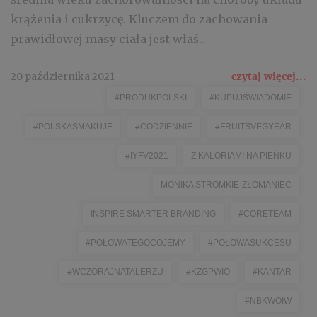
krążenia i cukrzycę. Kluczem do zachowania
prawidłowej masy ciała jest właś...
20 października 2021
czytaj więcej...
#PRODUKPOLSKI
#KUPUJŚWIADOMIE
#POLSKASMAKUJE
#CODZIENNIE
#FRUITSVEGYEAR
#IYFV2021
Z KALORIAMI NA PIEŃKU
MONIKA STROMKIE-ZŁOMANIEC
INSPIRE SMARTER BRANDING
#CORETEAM
#POŁOWATEGOCOJEMY
#POŁOWASUKCESU
#WCZORAJNATALERZU
#KZGPWIO
#KANTAR
#NBKWOIW