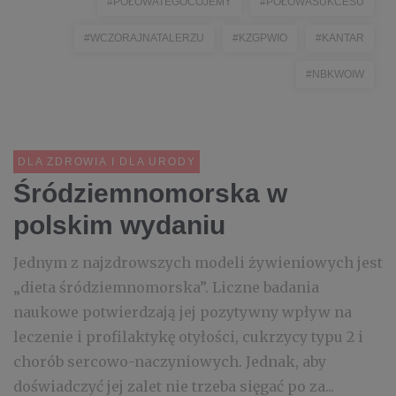
#POŁOWATEGOCOJEMY
#POŁOWASUKCESU
#WCZORAJNATALERZU
#KZGPWIO
#KANTAR
#NBKWOIW
DLA ZDROWIA I DLA URODY
Śródziemnomorska w
polskim wydaniu
Jednym z najzdrowszych modeli żywieniowych jest
„dieta śródziemnomorska”. Liczne badania
naukowe potwierdzają jej pozytywny wpływ na
leczenie i profilaktykę otyłości, cukrzycy typu 2 i
chorób sercowo-naczyniowych. Jednak, aby
doświadczyć jej zalet nie trzeba sięgać po za...