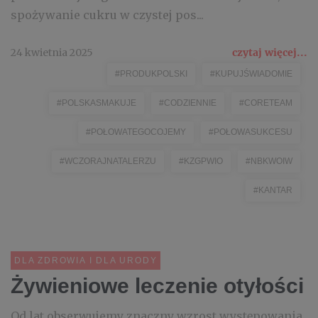
spożywanie cukru w czystej pos...
24 kwietnia 2025
czytaj więcej...
#PRODUKPOLSKI
#KUPUJŚWIADOMIE
#POLSKASMAKUJE
#CODZIENNIE
#CORETEAM
#POŁOWATEGOCOJEMY
#POŁOWASUKCESU
#WCZORAJNATALERZU
#KZGPWIO
#NBKWOIW
#KANTAR
DLA ZDROWIA I DLA URODY
Żywieniowe leczenie otyłości
Od lat obserwujemy znaczny wzrost występowania