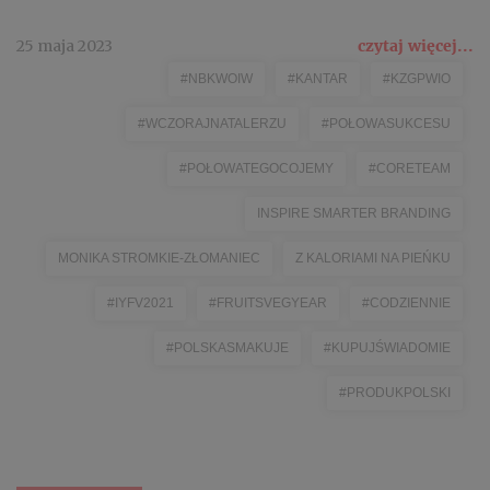
25 maja 2023
czytaj więcej...
#NBKWOIW
#KANTAR
#KZGPWIO
#WCZORAJNATALERZU
#POŁOWASUKCESU
#POŁOWATEGOCOJEMY
#CORETEAM
INSPIRE SMARTER BRANDING
MONIKA STROMKIE-ZŁOMANIEC
Z KALORIAMI NA PIEŃKU
#IYFV2021
#FRUITSVEGYEAR
#CODZIENNIE
#POLSKASMAKUJE
#KUPUJŚWIADOMIE
#PRODUKPOLSKI