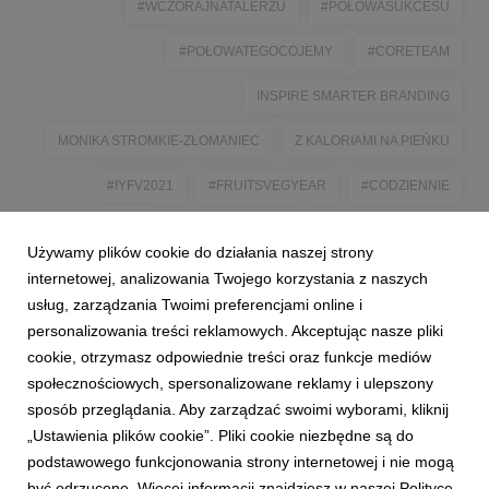
#WCZORAJNATALERZU
#POŁOWASUKCESU
#POŁOWATEGOCOJEMY
#CORETEAM
INSPIRE SMARTER BRANDING
MONIKA STROMKIE-ZŁOMANIEC
Z KALORIAMI NA PIEŃKU
#IYFV2021
#FRUITSVEGYEAR
#CODZIENNIE
#POLSKASMAKUJE
#KUPUJŚWIADOMIE
Używamy plików cookie do działania naszej strony
#PRODUKPOLSKI
internetowej, analizowania Twojego korzystania z naszych
usług, zarządzania Twoimi preferencjami online i
personalizowania treści reklamowych. Akceptując nasze pliki
cookie, otrzymasz odpowiednie treści oraz funkcje mediów
społecznościowych, spersonalizowane reklamy i ulepszony
sposób przeglądania. Aby zarządzać swoimi wyborami, kliknij
„Ustawienia plików cookie”. Pliki cookie niezbędne są do
podstawowego funkcjonowania strony internetowej i nie mogą
być odrzucone. Więcej informacji znajdziesz w naszej Polityce