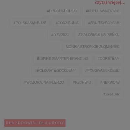
czytaj więcej...
#PRODUKPOLSKI
#KUPUJŚWIADOMIE
#POLSKASMAKUJE
#CODZIENNIE
#FRUITSVEGYEAR
#IYFV2021
Z KALORIAMI NA PIEŃKU
MONIKA STROMKIE-ZŁOMANIEC
INSPIRE SMARTER BRANDING
#CORETEAM
#POŁOWATEGOCOJEMY
#POŁOWASUKCESU
#WCZORAJNATALERZU
#KZGPWIO
#NBKWOIW
#KANTAR
DLA ZDROWIA I DLA URODY