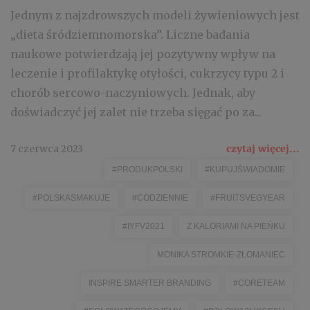
Jednym z najzdrowszych modeli żywieniowych jest
„dieta śródziemnomorska”. Liczne badania
naukowe potwierdzają jej pozytywny wpływ na
leczenie i profilaktykę otyłości, cukrzycy typu 2 i
chorób sercowo-naczyniowych. Jednak, aby
doświadczyć jej zalet nie trzeba sięgać po za...
7 czerwca 2023
czytaj więcej...
#PRODUKPOLSKI
#KUPUJŚWIADOMIE
#POLSKASMAKUJE
#CODZIENNIE
#FRUITSVEGYEAR
#IYFV2021
Z KALORIAMI NA PIEŃKU
MONIKA STROMKIE-ZŁOMANIEC
INSPIRE SMARTER BRANDING
#CORETEAM