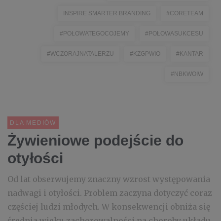
INSPIRE SMARTER BRANDING
#CORETEAM
#POŁOWATEGOCOJEMY
#POŁOWASUKCESU
#WCZORAJNATALERZU
#KZGPWIO
#KANTAR
#NBKWOIW
DLA MEDIÓW
Żywieniowe podejście do
otyłości
Od lat obserwujemy znaczny wzrost występowania
nadwagi i otyłości. Problem zaczyna dotyczyć coraz
częściej ludzi młodych. W konsekwencji obniża się
średnia wieku zachorowalności na choroby układu