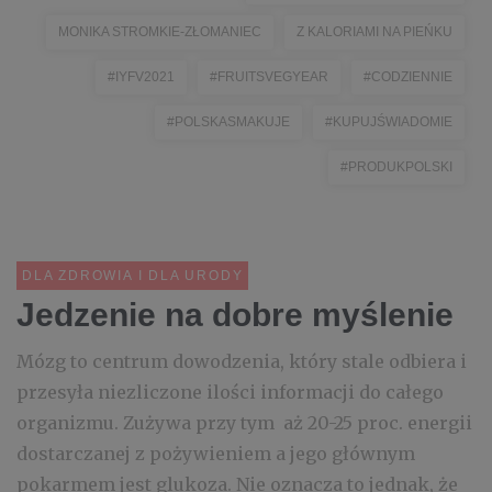
MONIKA STROMKIE-ZŁOMANIEC
Z KALORIAMI NA PIEŃKU
#IYFV2021
#FRUITSVEGYEAR
#CODZIENNIE
#POLSKASMAKUJE
#KUPUJŚWIADOMIE
#PRODUKPOLSKI
DLA ZDROWIA I DLA URODY
Jedzenie na dobre myślenie
Mózg to centrum dowodzenia, który stale odbiera i
przesyła niezliczone ilości informacji do całego
organizmu. Zużywa przy tym aż 20-25 proc. energii
dostarczanej z pożywieniem a jego głównym
pokarmem jest glukoza. Nie oznacza to jednak, że