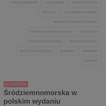
#POLSKASMAKUJE
#CODZIENNIE
#FRUITSVEGYEAR
#IYFV2021
Z KALORIAMI NA PIEŃKU
MONIKA STROMKIE-ZŁOMANIEC
INSPIRE SMARTER BRANDING
#CORETEAM
#POŁOWATEGOCOJEMY
#POŁOWASUKCESU
#WCZORAJNATALERZU
#KZGPWIO
#NBKWOIW
#KANTAR
DLA MEDIÓW
Śródziemnomorska w
polskim wydaniu