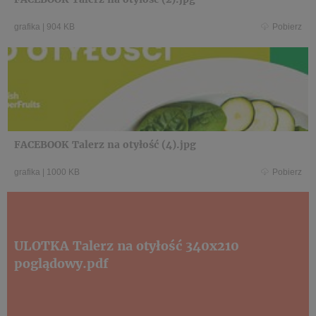
grafika
|
904 KB
Pobierz
FACEBOOK Talerz na otyłość (4).jpg
grafika
|
1000 KB
Pobierz
ULOTKA Talerz na otyłość 340x210
poglądowy.pdf