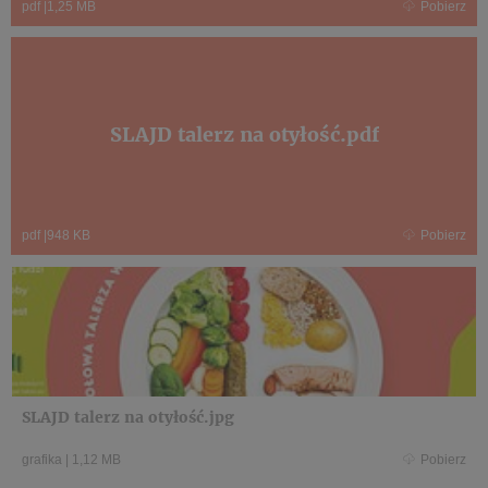
pdf
|
1,25 MB
Pobierz
SLAJD talerz na otyłość.pdf
pdf
|
948 KB
Pobierz
SLAJD talerz na otyłość.jpg
grafika
|
1,12 MB
Pobierz