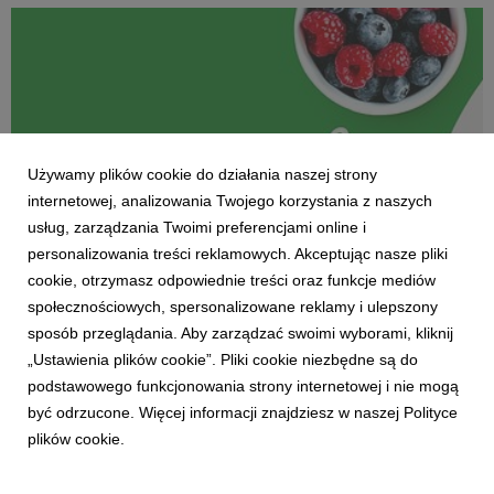
tego procesu jest w dużej mierze zależne od nas samych.
Szeroko p...
Używamy plików cookie do działania naszej strony
internetowej, analizowania Twojego korzystania z naszych
usług, zarządzania Twoimi preferencjami online i
personalizowania treści reklamowych. Akceptując nasze pliki
cookie, otrzymasz odpowiednie treści oraz funkcje mediów
społecznościowych, spersonalizowane reklamy i ulepszony
DLA ZDROWIA I DLA URODY
sposób przeglądania. Aby zarządzać swoimi wyborami, kliknij
Śródziemnomorska w polskim wydaniu
„Ustawienia plików cookie”. Pliki cookie niezbędne są do
25 maja 2023
podstawowego funkcjonowania strony internetowej i nie mogą
Jednym z najzdrowszych modeli żywieniowych jest
być odrzucone. Więcej informacji znajdziesz w naszej Polityce
„dieta śródziemnomorska”. Liczne badania naukowe
plików cookie.
potwierdzają jej pozytywny wpływ na leczenie i
profilaktykę otyłości, cukrzycy typu 2 i chorób sercowo-
naczyniowych. Jednak, aby doświadczyć jej zalet nie