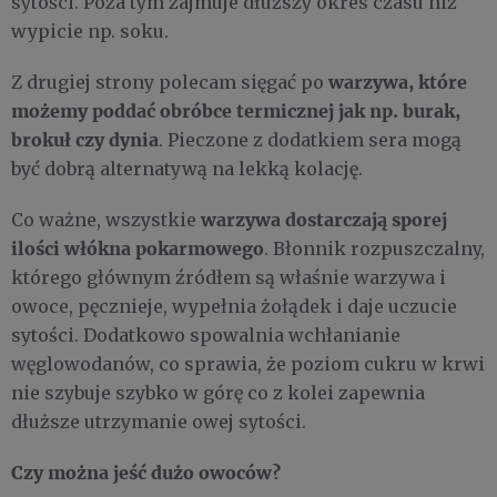
sytości. Poza tym zajmuje dłuższy okres czasu niż
wypicie np. soku.
warzywa, które
Z drugiej strony polecam sięgać po
możemy poddać obróbce termicznej jak np. burak,
brokuł czy dynia
. Pieczone z dodatkiem sera mogą
być dobrą alternatywą na lekką kolację.
warzywa dostarczają sporej
Co ważne, wszystkie
ilości włókna pokarmowego
. Błonnik rozpuszczalny,
którego głównym źródłem są właśnie warzywa i
owoce, pęcznieje, wypełnia żołądek i daje uczucie
sytości. Dodatkowo spowalnia wchłanianie
węglowodanów, co sprawia, że poziom cukru w krwi
nie szybuje szybko w górę co z kolei zapewnia
dłuższe utrzymanie owej sytości.
Czy można jeść dużo owoców?