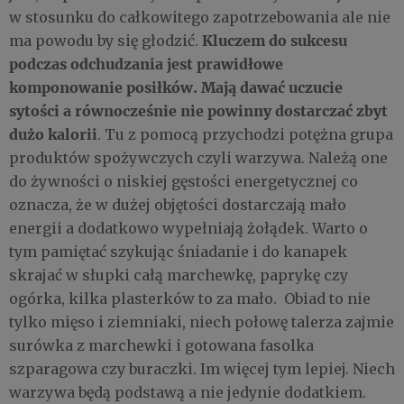
w stosunku do całkowitego zapotrzebowania ale nie
Kluczem do sukcesu
ma powodu by się głodzić.
podczas odchudzania jest prawidłowe
komponowanie posiłków. Mają dawać uczucie
sytości a równocześnie nie powinny dostarczać zbyt
dużo kalorii
. Tu z pomocą przychodzi potężna grupa
produktów spożywczych czyli warzywa. Należą one
do żywności o niskiej gęstości energetycznej co
oznacza, że w dużej objętości dostarczają mało
energii a dodatkowo wypełniają żołądek. Warto o
tym pamiętać szykując śniadanie i do kanapek
skrajać w słupki całą marchewkę, paprykę czy
ogórka, kilka plasterków to za mało. Obiad to nie
tylko mięso i ziemniaki, niech połowę talerza zajmie
surówka z marchewki i gotowana fasolka
szparagowa czy buraczki. Im więcej tym lepiej. Niech
warzywa będą podstawą a nie jedynie dodatkiem.