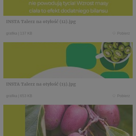
INSTA Talerz na otyłość (12).jpg
grafika
|
137 KB
Pobierz
INSTA Talerz na otyłość (13).jpg
grafika
|
653 KB
Pobierz