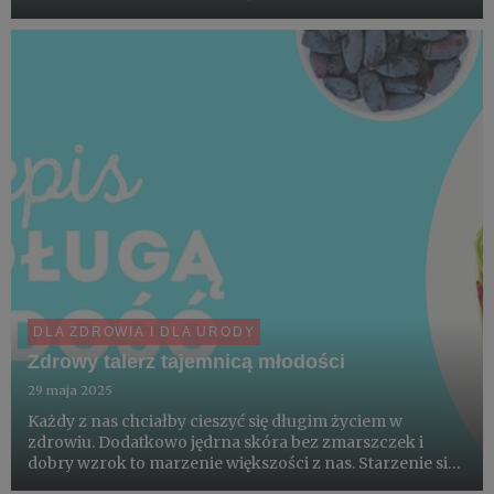
organizmu jest procesem nieuniknionym. Jednak tempo
tego procesu jest w dużej mierze zależne od nas samych.
Szeroko p...
DLA ZDROWIA I DLA URODY
Zdrowy talerz tajemnicą młodości
29 maja 2025
Każdy z nas chciałby cieszyć się długim życiem w
zdrowiu. Dodatkowo jędrna skóra bez zmarszczek i
dobry wzrok to marzenie większości z nas. Starzenie się
organizmu jest procesem nieuniknionym. Jednak tempo