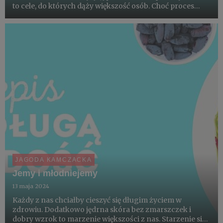
to cele, do których dąży większość osób. Choć proces
starzenia jest nieunikniony, jego tempo w dużej mierze
zależy od naszych codziennych wyborów. Kluczową rolę
odgrywa...
JAGODA KAMCZACKA
Jemy i młodniejemy
13 maja 2024
Każdy z nas chciałby cieszyć się długim życiem w
zdrowiu. Dodatkowo jędrna skóra bez zmarszczek i
dobry wzrok to marzenie większości z nas. Starzenie się