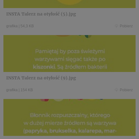
INSTA Talerz na otyłość (5).jpg
grafika
|
54,3 KB
Pobierz
INSTA Talerz na otyłość (9).jpg
grafika
|
154 KB
Pobierz