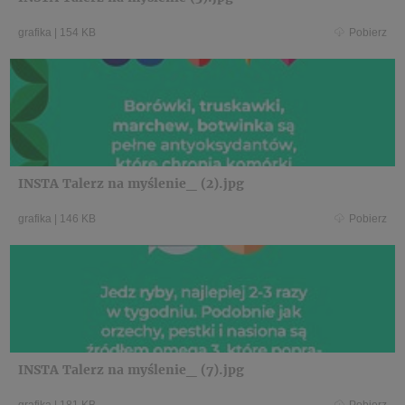
grafika
|
154 KB
Pobierz
INSTA Talerz na myślenie_ (2).jpg
grafika
|
146 KB
Pobierz
INSTA Talerz na myślenie_ (7).jpg