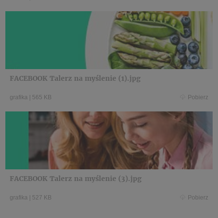
FACEBOOK Talerz na myślenie (1).jpg
grafika
|
565 KB
Pobierz
FACEBOOK Talerz na myślenie (3).jpg
grafika
|
527 KB
Pobierz