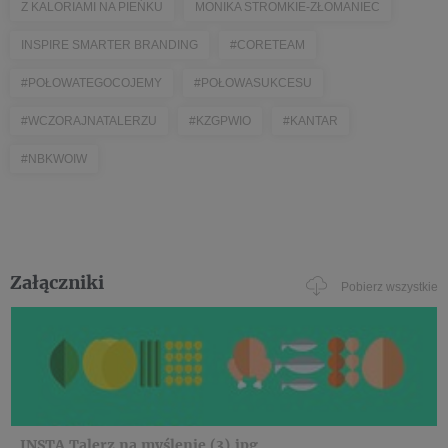
Z KALORIAMI NA PIEŃKU
MONIKA STROMKIE-ZŁOMANIEC
INSPIRE SMARTER BRANDING
#CORETEAM
#POŁOWATEGOCOJEMY
#POŁOWASUKCESU
#WCZORAJNATALERZU
#KZGPWIO
#KANTAR
#NBKWOIW
Załączniki
Pobierz wszystkie
INSTA Talerz na myślenie (3).jpg