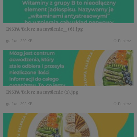
INSTA Talerz na myślenie_ (6).jpg
grafika
|
220 KB
Pobierz
INSTA Talerz na myślenie (1).jpg
grafika
|
293 KB
Pobierz