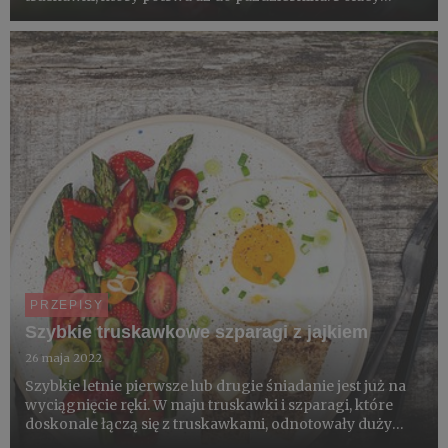
kochają te rodzime superowoce. To dobrze: oprócz
witamin są bogate w antyoksydanty, wspomagają
odporność oraz są cennym źródł...
PRZEPISY
Szybkie truskawkowe szparagi z jajkiem
26 maja 2022
Szybkie letnie pierwsze lub drugie śniadanie jest już na
wyciągnięcie ręki. W maju truskawki i szparagi, które
doskonale łączą się z truskawkami, odnotowały duży
wzrost liczby konsymentów. Można przygotować je w