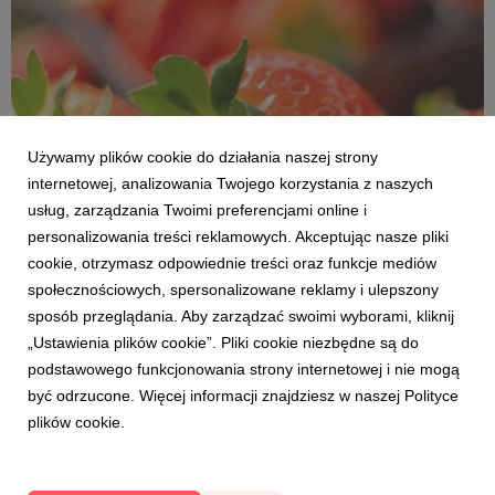
Weron...
Używamy plików cookie do działania naszej strony
internetowej, analizowania Twojego korzystania z naszych
usług, zarządzania Twoimi preferencjami online i
personalizowania treści reklamowych. Akceptując nasze pliki
cookie, otrzymasz odpowiednie treści oraz funkcje mediów
społecznościowych, spersonalizowane reklamy i ulepszony
TRUSKAWKA
sposób przeglądania. Aby zarządzać swoimi wyborami, kliknij
Szypułka prawdę nam powie
„Ustawienia plików cookie”. Pliki cookie niezbędne są do
4 maja 2023
podstawowego funkcjonowania strony internetowej i nie mogą
Truskawki to ulubiony owoc Polaków, najbardziej
być odrzucone. Więcej informacji znajdziesz w naszej Polityce
oczekiwany i często fałszowany. Jak rozpoznać polską
plików cookie.
truskawkę jeszcze przed jej zakupem i spróbowaniem?
Kondycja szypułki zdradza najwięcej. Jest ona świeża,
intensywnie zielona, sztywna i odstaje od owocu.
Importowana tru...