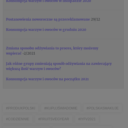
Konsumpcja warzyw i owoców w listopadzie 2020
Postanowienia noworoczne są przereklamowane
29/12
Konsumpcja warzyw i owoców w grudniu 2020
Zmiana sposobu odżywiania to proces, który możemy
wspierać
-2/2021
Jak różne grupy zmieniają sposób odżywiania na zawierający
większą ilość warzyw i owoców?
Konsumpcja warzyw i owoców na początku 2021
#PRODUKPOLSKI
#KUPUJŚWIADOMIE
#POLSKASMAKUJE
#CODZIENNIE
#FRUITSVEGYEAR
#IYFV2021