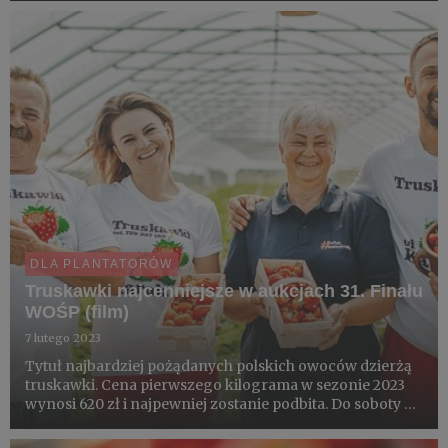
kilka chwil, bo zielone szparagi nie wymagają obierania
(wy...
DLA PLANTATORÓW
Truskawki najcenniejsze w aukcjach 31. Finału
WOŚP (film)
7 lutego 2023
Tytuł najbardziej pożądanych polskich owoców dzierżą
truskawki. Cena pierwszego kilograma w sezonie 2023
wynosi 620 zł i najpewniej zostanie podbita. Do soboty -
11 lutego - trwa bowiem ostatnia z jagodowych aukcji dla
WOŚP. Voucher na pierwsze truskawki przekazali