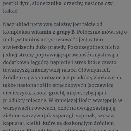
pestki dyni, słonecznika, orzechy, nasiona czy
kakao.
Nasz układ nerwowy zależny jest także od
witamin z grupy B
kompleksu
. Potocznie mówi się o
nich „witaminy antystresowe” i jest w tym
stwierdzeniu dużo prawdy. Poszczególne z nich z
jednej strony poprawiają sprawność umysłową a
dodatkowo łagodzą napięcie i stres które często
towarzyszą intensywnej nauce. Głównym ich
źródłem są wspominane już produkty zbożowe ale
także nasiona roślin strączkowych (soczewica,
ciecierzyca, fasola, groch), mięso, ryby, jaja i
produkty mleczne. W mniejszej ilości występują w
warzywach i owocach, choć na uwagę zasługują
zielone warzywa jak szparagi, szpinak, szczaw,
kapusta i kiełki, które są doskonałym źródłem
witaminy B9 czyli kwasu foliowego. Co znaczące,