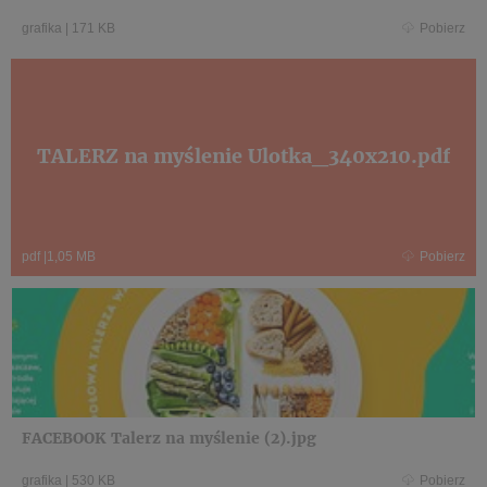
grafika
|
171 KB
Pobierz
TALERZ na myślenie Ulotka_340x210.pdf
pdf
|
1,05 MB
Pobierz
FACEBOOK Talerz na myślenie (2).jpg
grafika
|
530 KB
Pobierz