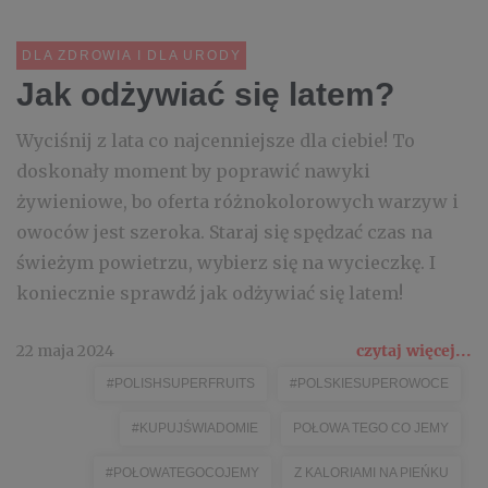
DLA ZDROWIA I DLA URODY
Jak odżywiać się latem?
Wyciśnij z lata co najcenniejsze dla ciebie! To
doskonały moment by poprawić nawyki
żywieniowe, bo oferta różnokolorowych warzyw i
owoców jest szeroka. Staraj się spędzać czas na
świeżym powietrzu, wybierz się na wycieczkę. I
koniecznie sprawdź jak odżywiać się latem!
22 maja 2024
czytaj więcej...
#POLISHSUPERFRUITS
#POLSKIESUPEROWOCE
#KUPUJŚWIADOMIE
POŁOWA TEGO CO JEMY
#POŁOWATEGOCOJEMY
Z KALORIAMI NA PIEŃKU