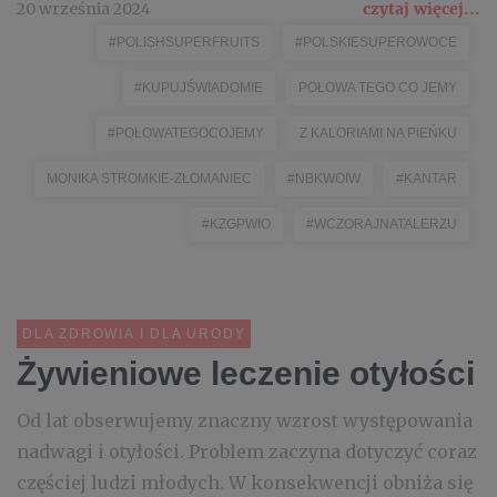
20 września 2024
czytaj więcej...
#POLISHSUPERFRUITS
#POLSKIESUPEROWOCE
#KUPUJŚWIADOMIE
POŁOWA TEGO CO JEMY
#POŁOWATEGOCOJEMY
Z KALORIAMI NA PIEŃKU
MONIKA STROMKIE-ZŁOMANIEC
#NBKWOIW
#KANTAR
#KZGPWIO
#WCZORAJNATALERZU
DLA ZDROWIA I DLA URODY
Żywieniowe leczenie otyłości
Od lat obserwujemy znaczny wzrost występowania
nadwagi i otyłości. Problem zaczyna dotyczyć coraz
częściej ludzi młodych. W konsekwencji obniża się