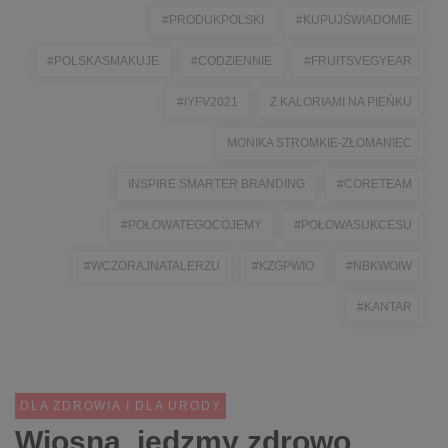
#PRODUKPOLSKI
#KUPUJŚWIADOMIE
#POLSKASMAKUJE
#CODZIENNIE
#FRUITSVEGYEAR
#IYFV2021
Z KALORIAMI NA PIEŃKU
MONIKA STROMKIE-ZŁOMANIEC
INSPIRE SMARTER BRANDING
#CORETEAM
#POŁOWATEGOCOJEMY
#POŁOWASUKCESU
#WCZORAJNATALERZU
#KZGPWIO
#NBKWOIW
#KANTAR
DLA ZDROWIA I DLA URODY
Wiosna, jedzmy zdrowo