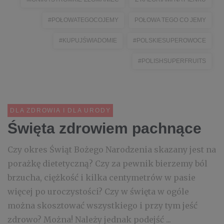
#POŁOWATEGOCOJEMY
POŁOWA TEGO CO JEMY
#KUPUJŚWIADOMIE
#POLSKIESUPEROWOCE
#POLISHSUPERFRUITS
DLA ZDROWIA I DLA URODY
Święta zdrowiem pachnące
Czy okres Świąt Bożego Narodzenia skazany jest na
porażkę dietetyczną? Czy za pewnik bierzemy ból
brzucha, ciężkość i kilka centymetrów w pasie
więcej po uroczystości? Czy w święta w ogóle
można skosztować wszystkiego i przy tym jeść
zdrowo? Można! Należy jednak podejść ...