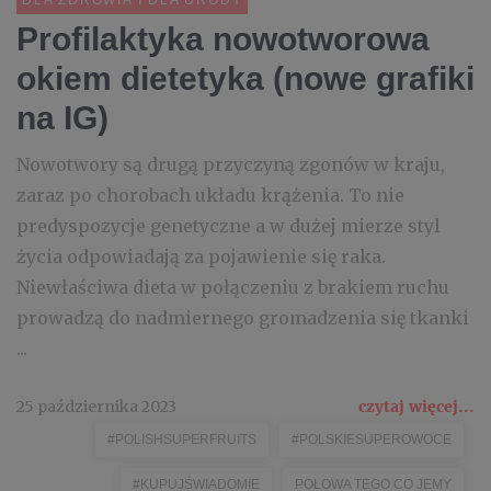
DLA ZDROWIA I DLA URODY
Profilaktyka nowotworowa
okiem dietetyka (nowe grafiki
na IG)
Nowotwory są drugą przyczyną zgonów w kraju,
zaraz po chorobach układu krążenia. To nie
predyspozycje genetyczne a w dużej mierze styl
życia odpowiadają za pojawienie się raka.
Niewłaściwa dieta w połączeniu z brakiem ruchu
prowadzą do nadmiernego gromadzenia się tkanki
...
25 października 2023
czytaj więcej...
#POLISHSUPERFRUITS
#POLSKIESUPEROWOCE
#KUPUJŚWIADOMIE
POŁOWA TEGO CO JEMY