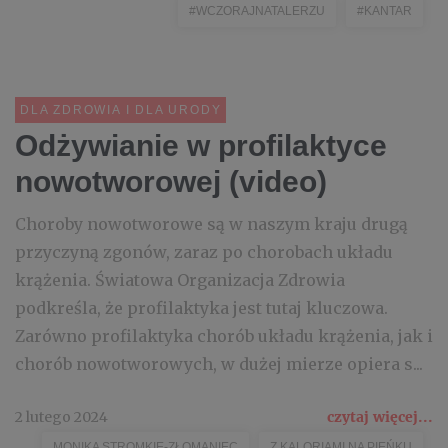
#WCZORAJNATALERZU
#KANTAR
DLA ZDROWIA I DLA URODY
Odżywianie w profilaktyce
nowotworowej (video)
Choroby nowotworowe są w naszym kraju drugą
przyczyną zgonów, zaraz po chorobach układu
krążenia. Światowa Organizacja Zdrowia
podkreśla, że profilaktyka jest tutaj kluczowa.
Zarówno profilaktyka chorób układu krążenia, jak i
chorób nowotworowych, w dużej mierze opiera s...
2 lutego 2024
czytaj więcej...
MONIKA STROMKIE-ZŁOMANIEC
Z KALORIAMI NA PIEŃKU