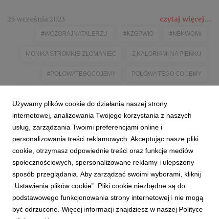
25 września 2023
czytaj więcej...
#WCZORAJNATALERZU
#KZGPWIO
#NBKWOIW
MONIKA STROMKIE-ZŁOMANIEC
Z KALORIAMI NA PIEŃKU
#POŁOWATEGOCOJEMY
POŁOWA TEGO CO JEMY
#KUPUJŚWIADOMIE
#KANTAR
#POLSKIESUPEROWOCE
Używamy plików cookie do działania naszej strony
#POLISHSUPERFRUITS
internetowej, analizowania Twojego korzystania z naszych
usług, zarządzania Twoimi preferencjami online i
personalizowania treści reklamowych. Akceptując nasze pliki
cookie, otrzymasz odpowiednie treści oraz funkcje mediów
społecznościowych, spersonalizowane reklamy i ulepszony
sposób przeglądania. Aby zarządzać swoimi wyborami, kliknij
„Ustawienia plików cookie”. Pliki cookie niezbędne są do
podstawowego funkcjonowania strony internetowej i nie mogą
1
2
3
4
5
6
7
być odrzucone. Więcej informacji znajdziesz w naszej Polityce