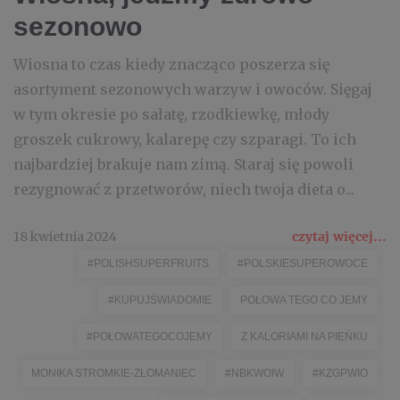
sezonowo
Wiosna to czas kiedy znacząco poszerza się
asortyment sezonowych warzyw i owoców. Sięgaj
w tym okresie po sałatę, rzodkiewkę, młody
groszek cukrowy, kalarepę czy szparagi. To ich
najbardziej brakuje nam zimą. Staraj się powoli
rezygnować z przetworów, niech twoja dieta o...
18 kwietnia 2024
czytaj więcej...
#POLISHSUPERFRUITS
#POLSKIESUPEROWOCE
#KUPUJŚWIADOMIE
POŁOWA TEGO CO JEMY
#POŁOWATEGOCOJEMY
Z KALORIAMI NA PIEŃKU
MONIKA STROMKIE-ZŁOMANIEC
#NBKWOIW
#KZGPWIO