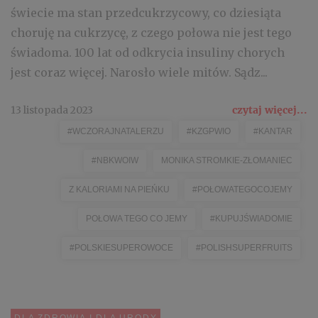
świecie ma stan przedcukrzycowy, co dziesiąta
choruję na cukrzycę, z czego połowa nie jest tego
świadoma. 100 lat od odkrycia insuliny chorych
jest coraz więcej. Narosło wiele mitów. Sądz...
13 listopada 2023
czytaj więcej...
#WCZORAJNATALERZU
#KZGPWIO
#KANTAR
#NBKWOIW
MONIKA STROMKIE-ZŁOMANIEC
Z KALORIAMI NA PIEŃKU
#POŁOWATEGOCOJEMY
POŁOWA TEGO CO JEMY
#KUPUJŚWIADOMIE
#POLSKIESUPEROWOCE
#POLISHSUPERFRUITS