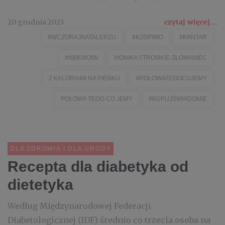
20 grudnia 2023
czytaj więcej...
#WCZORAJNATALERZU
#KZGPWIO
#KANTAR
#NBKWOIW
MONIKA STROMKIE-ZŁOMANIEC
Z KALORIAMI NA PIEŃKU
#POŁOWATEGOCOJEMY
POŁOWA TEGO CO JEMY
#KUPUJŚWIADOMIE
DLA ZDROWIA I DLA URODY
Recepta dla diabetyka od
dietetyka
Według Międzynarodowej Federacji
Diabetologicznej (IDF) średnio co trzecia osoba na