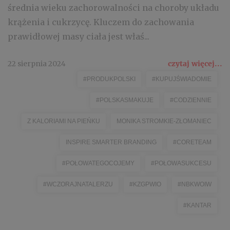
średnia wieku zachorowalności na choroby układu
krążenia i cukrzycę. Kluczem do zachowania
prawidłowej masy ciała jest właś...
22 sierpnia 2024
czytaj więcej...
#PRODUKPOLSKI
#KUPUJŚWIADOMIE
#POLSKASMAKUJE
#CODZIENNIE
Z KALORIAMI NA PIEŃKU
MONIKA STROMKIE-ZŁOMANIEC
INSPIRE SMARTER BRANDING
#CORETEAM
#POŁOWATEGOCOJEMY
#POŁOWASUKCESU
#WCZORAJNATALERZU
#KZGPWIO
#NBKWOIW
#KANTAR