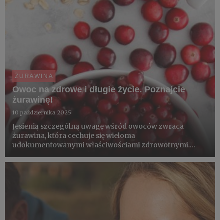
ŻURAWINA
Owoc na zdrowe i długie życie. Poznajcie
żurawinę!
10 października 2025
Jesienią szczególną uwagę wśród owoców zwraca
żurawina, która cechuje się wieloma
udokumentowanymi właściwościami zdrowotnymi.
Wyróżnia się wysoką zawartością związków fenolowych
o charakterze przeciwutleniającym, które chronią nasz
organizm przed starzeniem się i rozwoj...