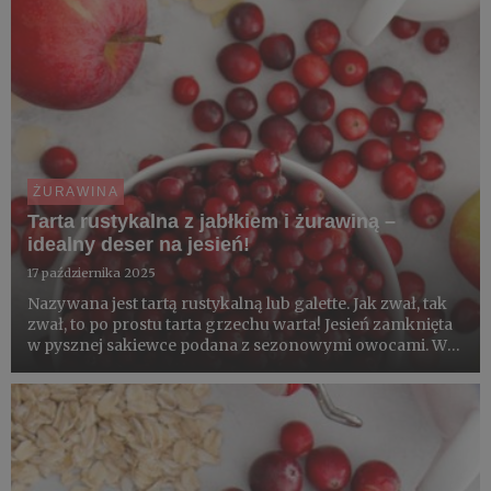
ŻURAWINA
Tarta rustykalna z jabłkiem i żurawiną –
idealny deser na jesień!
17 października 2025
Nazywana jest tartą rustykalną lub galette. Jak zwał, tak
zwał, to po prostu tarta grzechu warta! Jesień zamknięta
w pysznej sakiewce podana z sezonowymi owocami. W
jej wnętrzu jabłka i żurawina – owoce o wielu walorach
zdrowotnych, które razem smakują wyśmienicie. W tym...