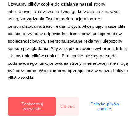
Używamy plików cookie do działania naszej strony
internetowej, analizowania Twojego korzystania z naszych
usług, zarządzania Twoimi preferencjami online i
personalizowania treści reklamowych. Akceptując nasze pliki
cookie, otrzymasz odpowiednie treści oraz funkcje mediów
ŻURAWINA
społecznościowych, spersonalizowane reklamy i ulepszony
Dietetycy na plantacji żurawiny - wspólnie o
sposób przeglądania. Aby zarządzać swoimi wyborami, kliknij
zdrowiu i naturze
„Ustawienia plików cookie”. Pliki cookie niezbędne są do
2 października 2025
podstawowego funkcjonowania strony internetowej i nie mogą
Polska plantacja żurawiny Fieldstone Family Farm była
być odrzucone. Więcej informacji znajdziesz w naszej Polityce
miejscem wyjątkowego spotkania, łączącego dwa
plików cookie.
środowiska - producentów żywności i dietetyków.
Wspólnym bohaterem rozmów była żurawina - owoc,
który także w Polsce coraz częściej pojawia się w
rekomendacjach specjalist...
Zaakceptuj
Polityka plików
Odrzuć
wszystkie
cookies