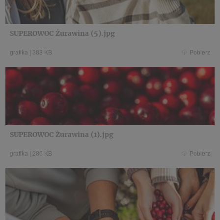
SUPEROWOC Żurawina (5).jpg
grafika
|
383 KB
Pobierz
SUPEROWOC Żurawina (1).jpg
grafika
|
286 KB
Pobierz