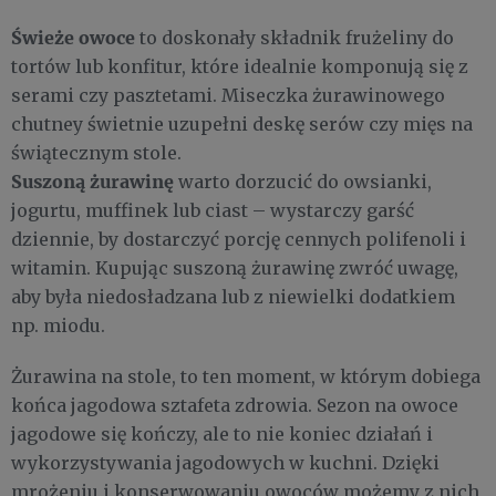
Świeże owoce
to doskonały składnik frużeliny do
tortów lub konfitur, które idealnie komponują się z
serami czy pasztetami. Miseczka żurawinowego
chutney świetnie uzupełni deskę serów czy mięs na
świątecznym stole.
Suszoną żurawinę
warto dorzucić do owsianki,
jogurtu, muffinek lub ciast – wystarczy garść
dziennie, by dostarczyć porcję cennych polifenoli i
witamin. Kupując suszoną żurawinę zwróć uwagę,
aby była niedosładzana lub z niewielki dodatkiem
np. miodu.
Żurawina na stole, to ten moment, w którym dobiega
końca jagodowa sztafeta zdrowia. Sezon na owoce
jagodowe się kończy, ale to nie koniec działań i
wykorzystywania jagodowych w kuchni. Dzięki
mrożeniu i konserwowaniu owoców możemy z nich