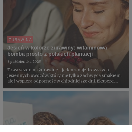
ŻURAWINA
Jesień w kolorze żurawiny: witaminowa
bomba prosto z polskich plantacji
8 października 2025
Trwa sezon na żurawinę - jeden z najzdrowszych
jesiennych owoców, który nie tylko zachwyca smakiem,
ale i wspiera odporność w chłodniejsze dni. Eksperci
podkreślają, że to właśnie teraz warto sięgnąć po świeżą
żurawinę z polskich plantacji. O jej walorach i właśnie
rozpo...