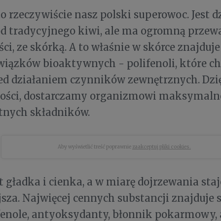
o rzeczywiście nasz polski superowoc. Jest dz
d tradycyjnego kiwi, ale ma ogromną przew
ści, ze skórką. A to właśnie w skórce znajduje
iązków bioaktywnych - polifenoli, które ch
d działaniem czynników zewnętrznych. Dzię
łości, dostarczamy organizmowi maksymaln
tnych składników.
Aby wyświetlić treść poprawnie
zaakceptuj pliki cookies.
t gładka i cienka, a w miarę dojrzewania staj
jsza. Najwięcej cennych substancji znajduje 
ifenole, antyoksydanty, błonnik pokarmowy, 