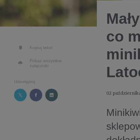
Mały
co m
Kopiuj tekst
mini
Pokaż wszystkie
załączniki
Lato
Udostępnij
02 październik
Minikiw
sklepow