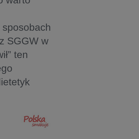
o warto
i sposobach
ha z SGGW w
ł” ten
ego
ietetyk