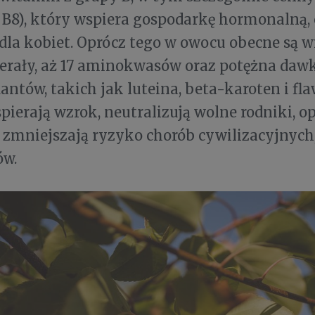
B8), który wspiera gospodarkę hormonalną, 
dla kobiet. Oprócz tego w owocu obecne są w
nerały, aż 17 aminokwasów oraz potężna daw
ntów, takich jak luteina, beta-karoten i fla
pierają wzrok, neutralizują wolne rodniki, o
i zmniejszają ryzyko chorób cywilizacyjnych
w.