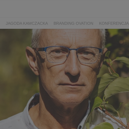
JAGODA KAMCZACKA
BRANDING OVATION
KONFERENCJA
Y DZIEŃ SPORTU
ŻURAWINA
MINIKIWI
DEREŃ
ROKITNI
ERRY FEST
PRZETWORY
PRZEPISY
PIWO RZEMIEŚLNICZE
ŚWIATA
DZIEŃ POLSKIEJ BORÓWKI
WYBORY 2025
WYBORY
ÓWKAMI 2018
ENGLISH