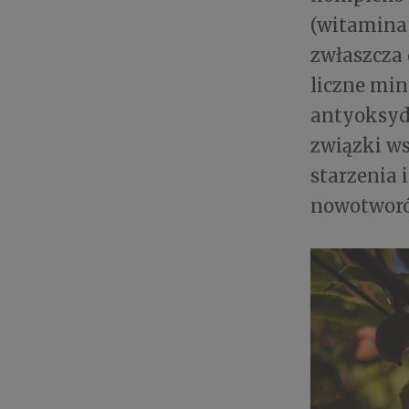
(witamina 
zwłaszcza 
liczne mi
antyoksyda
związki ws
starzenia 
nowotworó