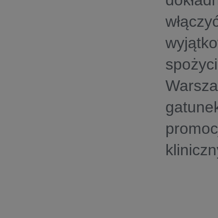
dokładn
włączyć
wyjątko
spożyc
Warszaw
gatunek
promoc
klinicz