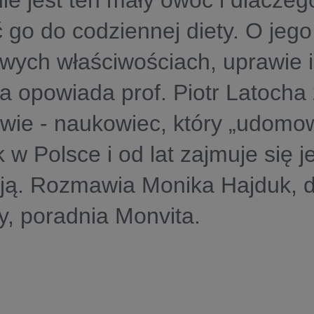
ie jest ten mały owoc i dlaczeg
 go do codziennej diety. O jego
wych właściwościach, uprawie 
ia opowiada prof. Piotr Latoc
ie - naukowiec, który „udomowi
 w Polsce i od lat zajmuje się j
ją. Rozmawia Monika Hajduk, d
ny, poradnia Monvita.