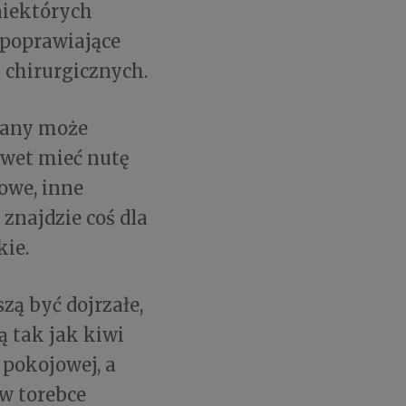
niektórych
 poprawiające
chirurgicznych.
iany może
awet mieć nutę
owe, inne
 znajdzie coś dla
kie.
zą być dojrzałe,
ą tak jak kiwi
pokojowej, a
w torebce