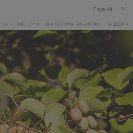
Press Kit
 PSYCHODIETETYKI
DLA ZDROWIA I DLA URODY
WIĘCEJ
K
ARONIA
JEŻYNY
PORZECZKI
MALINA
LODY RZEMIEŚLNICZE
 2024
SZCZYT IBO 2023 🫐
WYBORY 2023