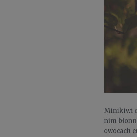
Minikiwi 
nim błonni
owocach e