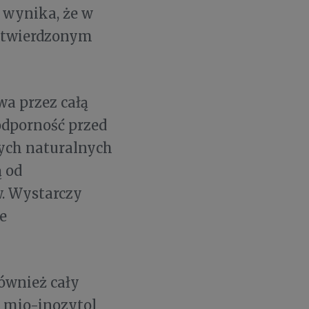
 wynika, że w
potwierdzonym
wa przez całą
odporność przed
zych naturalnych
ą od
w. Wystarczy
e
ównież cały
 mio-inozytol