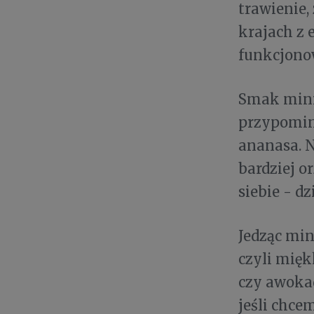
trawienie,
krajach z 
funkcjono
Smak mini
przypomina
ananasa. N
bardziej o
siebie - dz
Jedząc min
czyli mięk
czy awokad
jeśli chce