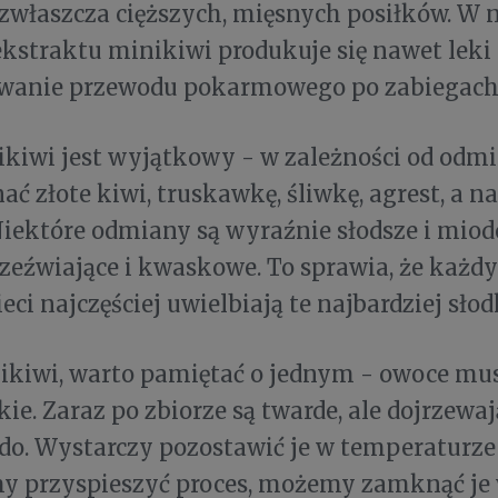
 zwłaszcza cięższych, mięsnych posiłków. W 
ekstraktu minikiwi produkuje się nawet leki
wanie przewodu pokarmowego po zabiegach 
kiwi jest wyjątkowy - w zależności od odm
ć złote kiwi, truskawkę, śliwkę, agrest, a n
iektóre odmiany są wyraźnie słodsze i miod
rzeźwiające i kwaskowe. To sprawia, że każdy
ieci najczęściej uwielbiają te najbardziej słod
ikiwi, warto pamiętać o jednym - owoce mus
kie. Zaraz po zbiorze są twarde, ale dojrzewaj
o. Wystarczy pozostawić je w temperaturze 
my przyspieszyć proces, możemy zamknąć je 