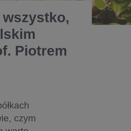
 wszystko,
olskim
f. Piotrem
 półkach
wie, czym