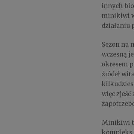
innych bi
minikiwi 
działaniu
Sezon na m
wczesną j
okresem pr
źródeł wit
kilkudzies
więc zjeść
zapotrzeb
Minikiwi t
kompleks 