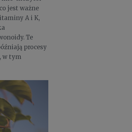
co jest ważne
itaminy A i K,
ka
wonoidy. Te
późniają procesy
, w tym