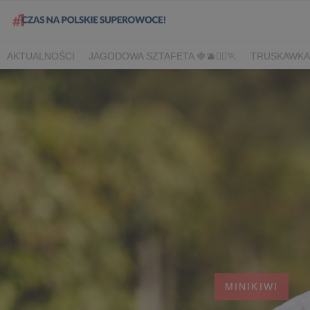
AKTUALNOŚCI
JAGODOWA SZTAFETA 🍓🫐🏃‍♀️🏃
TRUSKAWKA
DLA HANDLU
DLA MEDIÓW
DLA PLANTATORÓW
NARODOW
BORÓWKA
AGREST
CORE TEAM
BERRY INNOVATION
B
OWOCOWE LATO W KONESERZE
JAGODOWE MISTRZOSTWA 
WYBORY 2022
WYBORY 2021
WYBORY 2020
LATO Z BOR
MINIKIWI