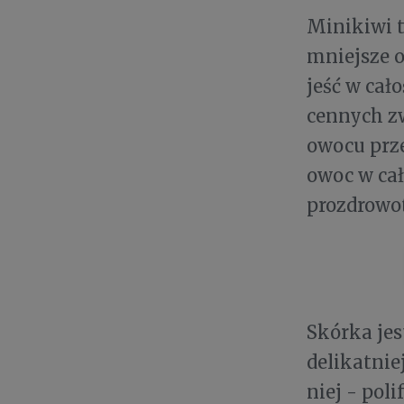
Minikiwi t
mniejsze o
jeść w cało
cennych zw
owocu prze
owoc w ca
prozdrowo
Skórka jes
delikatnie
niej - pol