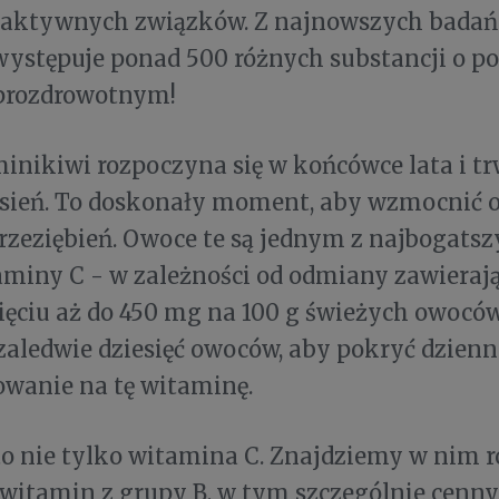
oaktywnych związków. Z najnowszych badań
występuje ponad 500 różnych substancji o 
 prozdrowotnym!
inikiwi rozpoczyna się w końcówce lata i tr
esień. To doskonały moment, aby wzmocnić 
zeziębień. Owoce te są jednym z najbogats
aminy C - w zależności od odmiany zawieraj
ięciu aż do 450 mg na 100 g świeżych owocó
 zaledwie dziesięć owoców, aby pokryć dzienn
owanie na tę witaminę.
o nie tylko witamina C. Znajdziemy w nim r
witamin z grupy B, w tym szczególnie cenny