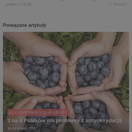
wyrażona w μmol r.jpg
grafika
|
214 KB
Pobierz
Powiązane artykuły
DLA ZDROWIA I DLA URODY
3 na 4 Polaków ma problemy z antyoksydacją
24 września 2018