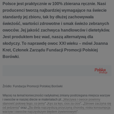
Polsce jest praktycznie w 100% zbierana ręcznie. Nasi
producenci tworzą najbardziej wymagające na świecie
standardy jej zbioru, tak by dłużej zachowywała
świeżość, wartości zdrowotne i smak świeżo zebranych
owoców. Jej jakość zachwyca handlowców i dietetyków.
Jest produktem bez wad, naszą alternatywą dla
słodyczy. To naprawdę owoc XXI wieku – mówi Joanna
Kret, Członek Zarządu Fundacji Promocji Polskiej
Borówki
.
Źródło: Fundacja Promocji Polskiej Borówki
Więcej na temat konieczności radykalnej zmiany postrzegana miejsca warzyw
i owoców w naszej diecie w materiałach pt. „
Warzywa i owoce powinny
stanowić połowę tego, co jemy
” „
Kęs za kęs, cios za cios
”, „
Zdrowe zaczyna się
od jedzenia
” oraz „
Zła dieta najczęstszą przyczyną choroby, niska konsumpcja
warzyw i owoców najczęstszym błędem żywieniowym
”.