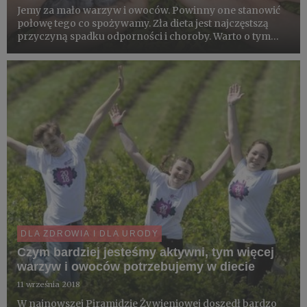
Jemy za mało warzyw i owoców. Powinny one stanowić
połowę tego co spożywamy. Zła dieta jest najczęstszą
przyczyną spadku odporności i choroby. Warto o tym
pamiętać jesienią, kiedy coraz mniej jest świeżych
produktów i coraz trudniej jest wzmacniać dobre, letnie,
nawyki ż...
DLA ZDROWIA I DLA URODY
Czym bardziej jesteśmy aktywni, tym więcej
warzyw i owoców potrzebujemy w diecie
11 września 2018
W najnowszej Piramidzie Żywieniowej doszedł bardzo