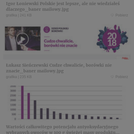
Igor Łoniewski Polskie jest lepsze, ale nie wiedziałeś
dlaczego_baner mailowy.jpg
grafika
|
241 KB
Pobierz
Łukasz Sieńczewski Cudze chwalicie, borówki nie
znacie_baner mailowy.jpg
grafika
|
235 KB
Pobierz
Wartości całkowitego potencjału antyoksydacyjnego
wybranych owoców w 100 g świeżej masy produktu