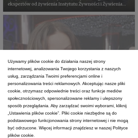
ekspertów od żywienia Instytutu Żywności i Żywienia
(IŻŻ) oraz Światowej Organizacji Zdrowia (WHO), aby
uniknąć zagrożenia związanego z rozwojem chorób
cywilizacyjnych, w tym...
Używamy plików cookie do działania naszej strony
internetowej, analizowania Twojego korzystania z naszych
usług, zarządzania Twoimi preferencjami online i
personalizowania treści reklamowych. Akceptując nasze pliki
cookie, otrzymasz odpowiednie treści oraz funkcje mediów
społecznościowych, spersonalizowane reklamy i ulepszony
DLA ZDROWIA I DLA URODY
sposób przeglądania. Aby zarządzać swoimi wyborami, kliknij
Zdrowie zaczyna się od jedzenia
„Ustawienia plików cookie”. Pliki cookie niezbędne są do
31 lipca 2018
podstawowego funkcjonowania strony internetowej i nie mogą
Codzienna dieta, dostarczając niezbędnych składników
być odrzucone. Więcej informacji znajdziesz w naszej Polityce
odżywczych, bezpośrednio warunkuje prawidłowe
plików cookie.
funkcjonowanie organizmu. Dieta ma przełożenie na