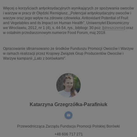
Więcej o korzyściach antyoksydacyjnych wynikających ze spożywania owoców
i warzyw w pracy dr Olędzki Remigiusz, „Potencjał antyoksydacyjny owoców i
warzyw oraz jego wpływ na zdrowie człowieka. Antioxidant Potential of Fruit
and Vegetables and its Impact on Human Health”, Uniwersytet Ekonomiczny
we Wrocławiu, 2012, nr 1 (4), s. 44-54, rys., bibliogr. 30 poz. [
streszczenie
] oraz
w ostatnim przedsezonowym numerze Food Forum, maj 2018.
Opracowanie sfinansowano ze środków Funduszu Promocji Owoców i Warzyw
w ramach realizacji przez Krajowy Związek Grup Producentów Owoców i
Warzyw kampanii „Lato z borówkami”.
Katarzyna Grzegrzółka-Parafiniuk
Przewodnicząca Zarządu
Fundacja Promocji Polskiej Borówki
+48 606 717 271