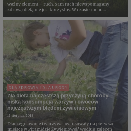
ważny element – ruch. Sam ruch niewspomagany
zdrową dietą nie jest korzystny. W czasie ruchu
wytwarzają się - w wyniku reakcji wolnorodnikowych –
wolne rodniki, które nie są korzystne dla organizmu.
Jeżeli się ruszamy, t...
DLA ZDROWIA I DLA URODY
Zła dieta najczęstszą przyczyną choroby,
niska konsumpcja warzyw i owoców
najczęstszym błędem żywieniowym
13 sierpnia 2018
Dlaczego owoce i warzywa awansowały na pierwsze
miejsce w Piramidzie Żywieniowej? Według zaleceń