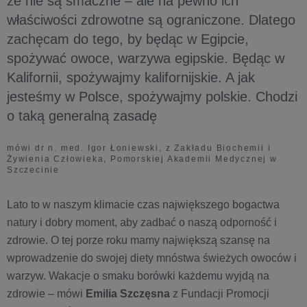
że nie są smaczne – ale na pewno ich
właściwości zdrowotne są ograniczone. Dlatego
zachęcam do tego, by będąc w Egipcie,
spożywać owoce, warzywa egipskie. Będąc w
Kalifornii, spożywajmy kalifornijskie. A jak
jesteśmy w Polsce, spożywajmy polskie. Chodzi
o taką generalną zasadę
mówi dr n. med. Igor Łoniewski, z Zakładu Biochemii i
Żywienia Człowieka, Pomorskiej Akademii Medycznej w
Szczecinie
Lato to w naszym klimacie czas największego bogactwa
natury i dobry moment, aby zadbać o naszą odporność i
zdrowie. O tej porze roku mamy największą szansę na
wprowadzenie do swojej diety mnóstwa świeżych owoców i
warzyw. Wakacje o smaku borówki każdemu wyjdą na
zdrowie – mówi
Emilia Szczęsna
z Fundacji Promocji