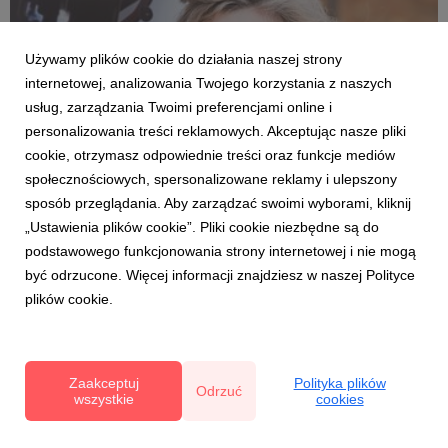
Używamy plików cookie do działania naszej strony
internetowej, analizowania Twojego korzystania z naszych
usług, zarządzania Twoimi preferencjami online i
personalizowania treści reklamowych. Akceptując nasze pliki
cookie, otrzymasz odpowiednie treści oraz funkcje mediów
społecznościowych, spersonalizowane reklamy i ulepszony
DLA ZDROWIA I DLA URODY
sposób przeglądania. Aby zarządzać swoimi wyborami, kliknij
Owoce jagodowe zimą (film)
„Ustawienia plików cookie”. Pliki cookie niezbędne są do
7 lutego 2023
podstawowego funkcjonowania strony internetowej i nie mogą
Pamiętajmy o owocach jagodowych również zimą. Nie są
być odrzucone. Więcej informacji znajdziesz w naszej Polityce
świeże, ale są w postaci przetworów. Można pić soki z
plików cookie.
owoców jagodowych, można jeść owoce liofilizowane,
suszone, można jeść je w postaci dżemów i konfitur.
Polecają je plantatorzy i lekarze, bo jako owoce jagodowe
maj...
Zaakceptuj
Polityka plików
Odrzuć
wszystkie
cookies