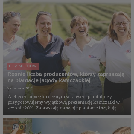
DLA MEDIÓW
Rośnie liczba producentów, którzy zapraszają
na plantacje jagody kamczackiej
7 czerwca 2021
Zachęceni ubiegłorocznym sukcesem plantatorzy
przygotowujemy wyjątkową prezentację kamczatki w
sezonie 2021. Zapraszają na swoje plantacje i szykują
autoprezentacje walorów jagody pod nazwą
#HaskapChallenge. Dwukrotnie zobaczymy też jagodę
kamczacką w Warszawie. 1 lipca ...