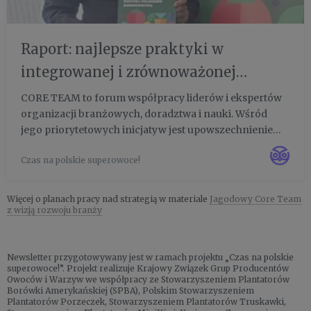
Raport: najlepsze praktyki w
integrowanej i zrównoważonej
produkcji szansą na rozwój polskiego
CORE TEAM to forum współpracy liderów i ekspertów
organizacji branżowych, doradztwa i nauki. Wśród
ogrodnictwa
jego priorytetowych inicjatyw jest upowszechnienie
idei produkcji zrównoważonej. Zapewnienie w branży
Czas na polskie superowoce!
powszechnej i praktycznej informacji na temat celów
ONZ w zakresie...
Więcej o planach pracy nad strategią w materiale
Jagodowy Core Team
z wizją rozwoju branży
Newsletter przygotowywany jest w ramach projektu „Czas na polskie
superowoce!”. Projekt realizuje Krajowy Związek Grup Producentów
Owoców i Warzyw we współpracy ze Stowarzyszeniem Plantatorów
Borówki Amerykańskiej (SPBA), Polskim Stowarzyszeniem
Plantatorów Porzeczek, Stowarzyszeniem Plantatorów Truskawki,