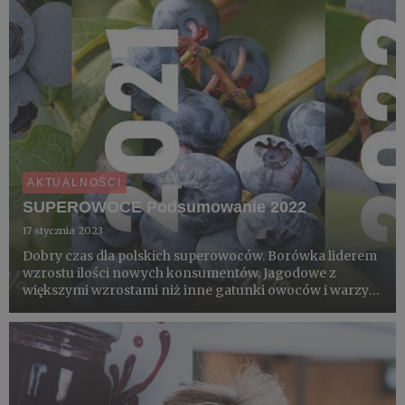
AKTUALNOŚCI
SUPEROWOCE Podsumowanie 2022
17 stycznia 2023
Dobry czas dla polskich superowoców. Borówka liderem
wzrostu ilości nowych konsumentów. Jagodowe z
większymi wzrostami niż inne gatunki owoców i warzyw.
Widać jak bardzo pandemia wzmocniła trendy, chcemy
żyć zdrowo i wygodnie. Według badań Kantar wyraźnie
wzrosła też świ...