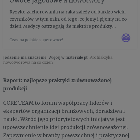
Owoce jagodowe a nowotwory
Ryzyko zachorowania na raka zależy od bardzo wielu
czynników, w tym m.in. od tego, co jemy i pijemy na co
dzień. Medycy ostrzegają, że niektóre produkty
konsumowane w nadmiarze, jak np. przetworzone
Czas na polskie superowoce!
mięso czy alkohol, zwiększają to ryzyko. Z drugiej
strony wskazują t...
Jedzenie ma znaczenie. Więcej w materiale pt.
Profilaktyka
nowotworowa na co dzień
Raport: najlepsze praktyki zrównoważonej
produkcji
CORE TEAM to forum współpracy liderów i
ekspertów organizacji branżowych, doradztwa i
nauki. Wśród jego priorytetowych inicjatyw jest
upowszechnienie idei produkcji zrównoważonej.
Zapewnienie w branży powszechnej i praktycznej