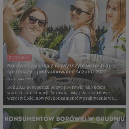
BORÓWKA
Borówka wysoka z najwyższym wzrostem
sprzedaży - podsumowanie sezonu 2022
17 stycznia 2023
Rok 2022 potwierdził pozycję borówki jako lidera
wzrostu konsumpcji. Borówka osiągała rekordowe
wzrosty ilości nowych konsumentów praktycznie we
wszystkich miesiącach. Comiesięczne badania ponad 30
najpopularniejszych gatunków owoców i warzyw
prowadzone są od lutego 2020...