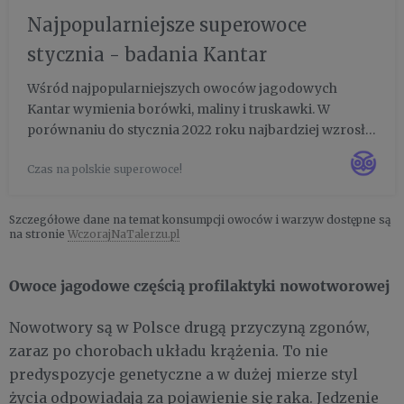
Najpopularniejsze superowoce
stycznia - badania Kantar
Wśród najpopularniejszych owoców jagodowych
Kantar wymienia borówki, maliny i truskawki. W
porównaniu do stycznia 2022 roku najbardziej wzrosło
spożycie borówek, malin i przetworów z aronii. Liczba
Czas na polskie superowoce!
konsumentów borówek wzrosła o 39%, a malin o 26%.
Szczegółowe dane na temat konsumpcji owoców i warzyw dostępne są
na stronie
WczorajNaTalerzu.pl
Owoce jagodowe częścią profilaktyki nowotworowej
Nowotwory są w Polsce drugą przyczyną zgonów,
zaraz po chorobach układu krążenia. To nie
predyspozycje genetyczne a w dużej mierze styl
życia odpowiadają za pojawienie się raka. Jedzenie