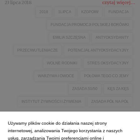
23 lipca 2018
czytaj więcej...
2018
1LIPCA
KZGPOIW
FUNDACJA
FUNDACJA PROMOCJI POLSKIEJ BORÓWKI
EMILIA SZCZĘSNA
ANTYOKSYDANTY
PRZECIWUTLENIACZE
POTENCJAŁ ANTYOKSYDACYJNY
WOLNE RODNIKI
STRES OKSYDACYJNY
WARZYWA I OWOCE
POŁOWA TEGO CO JEMY
ZASADA 50/50
KĘS ZA KĘS
INSTYTUT ŻYWNOŚCI I ŻYWIENIA
ZASADA PÓŁ NA PÓŁ
Używamy plików cookie do działania naszej strony
internetowej, analizowania Twojego korzystania z naszych
usług, zarządzania Twoimi preferencjami online i