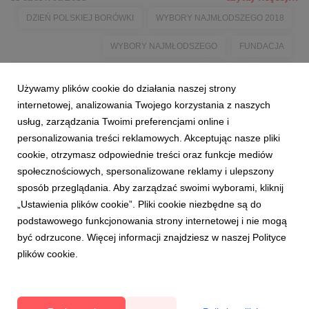
DZIEŃ POLSKIEJ BORÓWKI
WYBORY NAJMŁODSZEGO 2018
WYBORY NAJMŁODSZEGO
FUNDACJA
FUNDACJA PROMOCJI POLSKIEJ BORÓWKI
1LIPCA
2018
Używamy plików cookie do działania naszej strony
HANNA TALAGA
internetowej, analizowania Twojego korzystania z naszych
usług, zarządzania Twoimi preferencjami online i
personalizowania treści reklamowych. Akceptując nasze pliki
cookie, otrzymasz odpowiednie treści oraz funkcje mediów
społecznościowych, spersonalizowane reklamy i ulepszony
sposób przeglądania. Aby zarządzać swoimi wyborami, kliknij
„Ustawienia plików cookie”. Pliki cookie niezbędne są do
podstawowego funkcjonowania strony internetowej i nie mogą
1
2
3
4
być odrzucone. Więcej informacji znajdziesz w naszej Polityce
plików cookie.