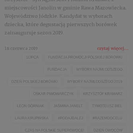
miejscowości Janolin w gminie Rawa Mazowiecka.
Województwo łódzkie. Kandydat w wyborach
dziecka, które degustacją pierwszych borówek
zainauguruje sezon 2019.
18 czerwca 2019
czytaj więcej...
1LIPCA
FUNDACJA PROMOCJI POLSKIEJ BORÓWKI
FUNDACJA
WYBORY NAJMŁODSZEGO
DZIEŃ POLSKIEJ BORÓWKI
WYBORY NAJMŁODSZEGO 2019
OSKAR PIWOWARCZYK
KRZYSZTOF KRAMARZ
LEON GÓRNIAK
JAŚMINA JANELT
TYMOTEUSZ BIEL
LAURA KRUPIŃSKA
#PODAJDALEJ
#RAZEMDOCELU
CZAS NA POLSKIE SUPEROWOCE!
DZIEŃ OWOCÓW