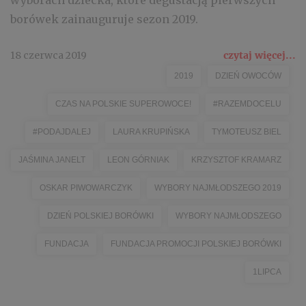
wyborach dziecka, które degustacją pierwszych
borówek zainauguruje sezon 2019.
18 czerwca 2019
czytaj więcej...
2019
DZIEŃ OWOCÓW
CZAS NA POLSKIE SUPEROWOCE!
#RAZEMDOCELU
#PODAJDALEJ
LAURA KRUPIŃSKA
TYMOTEUSZ BIEL
JAŚMINA JANELT
LEON GÓRNIAK
KRZYSZTOF KRAMARZ
OSKAR PIWOWARCZYK
WYBORY NAJMŁODSZEGO 2019
DZIEŃ POLSKIEJ BORÓWKI
WYBORY NAJMŁODSZEGO
FUNDACJA
FUNDACJA PROMOCJI POLSKIEJ BORÓWKI
1LIPCA