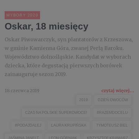
WYBORY 2020
Oskar, 18 miesięcy
Oskar Piwowarczyk, syn plantatorów z Krzeszowa,
w gminie Kamienna Góra, zwanej Perłą Baroku.
Województwo dolnośląskie. Kandydat w wyborach
dziecka, które degustacją pierwszych borówek
zainauguruje sezon 2019.
18 czerwca 2019
czytaj więcej...
2019
DZIEŃ OWOCÓW
CZAS NA POLSKIE SUPEROWOCE!
#RAZEMDOCELU
#PODAJDALEJ
LAURA KRUPIŃSKA
TYMOTEUSZ BIEL
JAŚMINA JANELT
LEON GÓRNIAK
KRZYSZTOF KRAMARZ