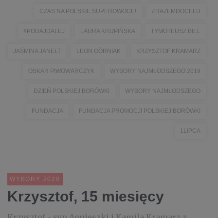
CZAS NA POLSKIE SUPEROWOCE!
#RAZEMDOCELU
#PODAJDALEJ
LAURA KRUPIŃSKA
TYMOTEUSZ BIEL
JAŚMINA JANELT
LEON GÓRNIAK
KRZYSZTOF KRAMARZ
OSKAR PIWOWARCZYK
WYBORY NAJMŁODSZEGO 2019
DZIEŃ POLSKIEJ BORÓWKI
WYBORY NAJMŁODSZEGO
FUNDACJA
FUNDACJA PROMOCJI POLSKIEJ BORÓWKI
1LIPCA
WYBORY 2020
Krzysztof, 15 miesięcy
Krzysztof - syn Agnieszki i Kamila Kramarz z