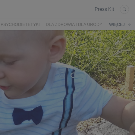
Press Kit
 PSYCHODIETETYKI
DLA ZDROWIA I DLA URODY
WIĘCEJ
K
ARONIA
JEŻYNY
PORZECZKI
MALINA
LODY RZEMIEŚLNICZE
 2024
SZCZYT IBO 2023 🫐
WYBORY 2023