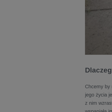
Dlaczeg
Chcemy by 
jego życia 
z nim wzras
wspaniała im