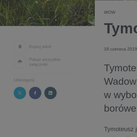
WOW
Tymo
Kopiuj tekst
18 czerwca 2019
Pokaż wszystkie
załączniki
Tymote
Wadowi
Udostępnij
w wybor
borówe
Tymoteusz j