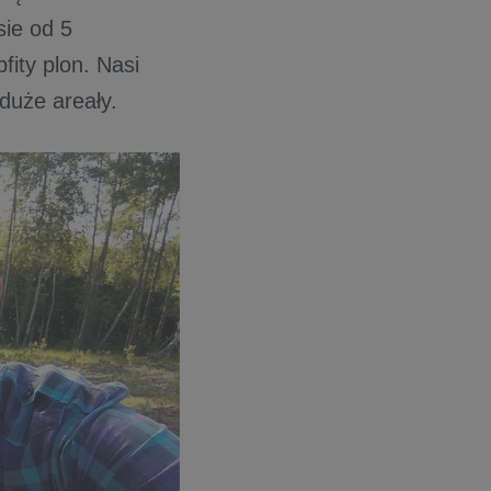
sie od 5
ity plon. Nasi
 duże areały.