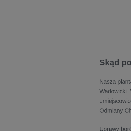
Skąd po
Nasza plant
Wadowicki. W
umiejscowio
Odmiany Cha
Uprawy boró