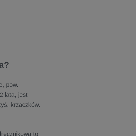
ia?
e, pow.
 lata, jest
tyś. krzaczków.
dręcznikowa to