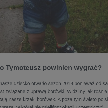
o Tymoteusz powinien wygrać?
nasze dziecko otwarło sezon 2019 ponieważ od s
jest związane z uprawą borówki. Widzimy jak rośnie
tają nasze krzaki borówek. A poza tym święto polsk
preza, w której nie mieliśmy okazji uczestniczyć.