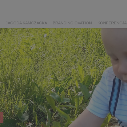
JAGODA KAMCZACKA
BRANDING OVATION
KONFERENCJA
Y DZIEŃ SPORTU
ŻURAWINA
MINIKIWI
DEREŃ
ROKITNI
ERRY FEST
PRZETWORY
PRZEPISY
PIWO RZEMIEŚLNICZE
ŚWIATA
DZIEŃ POLSKIEJ BORÓWKI
WYBORY 2025
WYBORY
ÓWKAMI 2018
ENGLISH