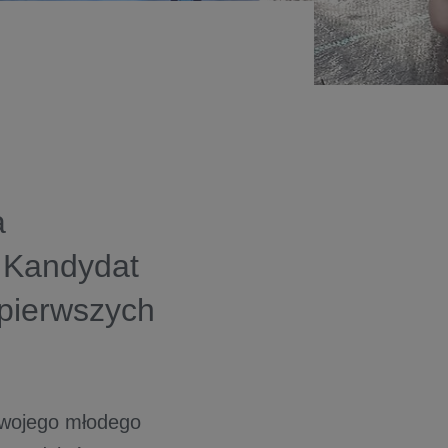
a
 Kandydat
 pierwszych
swojego młodego