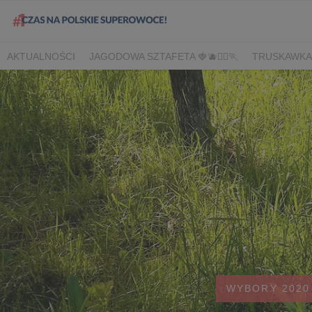
AKTUALNOŚCI
JAGODOWA SZTAFETA 🍓🫐🏃‍♀️🏃
TRUSKAWKA
DLA HANDLU
DLA MEDIÓW
DLA PLANTATORÓW
NARODOW
BORÓWKA
AGREST
CORE TEAM
BERRY INNOVATION
B
OWOCOWE LATO W KONESERZE
JAGODOWE MISTRZOSTWA 
WYBORY 2022
WYBORY 2021
WYBORY 2020
LATO Z BOR
WYBORY 2020