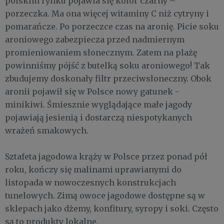
polskim rynku pojawia się kolor czarny –
porzeczka. Ma ona więcej witaminy C niż cytryny i
pomarańcze. Po porzeczce czas na aronię. Picie soku
aroniowego zabezpiecza przed nadmiernym
promieniowaniem słonecznym. Zatem na plażę
powinniśmy pójść z butelką soku aroniowego! Tak
zbudujemy doskonały filtr przeciwsłoneczny. Obok
aronii pojawił się w Polsce nowy gatunek -
minikiwi. Śmiesznie wyglądające małe jagody
pojawiają jesienią i dostarczą niespotykanych
wrażeń smakowych.
Sztafeta jagodowa krąży w Polsce przez ponad pół
roku, kończy się malinami uprawianymi do
listopada w nowoczesnych konstrukcjach
tunelowych. Zimą owoce jagodowe dostępne są w
sklepach jako dżemy, konfitury, syropy i soki. Często
są to produkty lokalne.