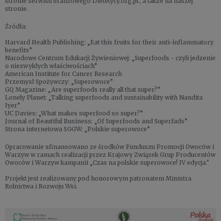
stronie serwisu branżowego Dietetycy.org.pl., a także na naszej
stronie.
Źródła:
Harvard Health Publishing: „Eat this fruits for their anti-inflammatory
benefits”
Narodowe Centrum Edukacji Żywieniowej: „Superfoods - czyli jedzenie
o niezwykłych właściwościach”
American Institute for Cancer Research
Przemysł Spożywczy: „Superowoce”
GQ Magazine: „Are superfoods really all that super?”
Lonely Planet: „Talking superfoods and sustainability with Nandita
Iyer”
UC Davies: „What makes superfood so super?”
Journal of Beautiful Business: „Of Superfoods and Superfads”
Strona internetowa SGGW: „Polskie superowoce”
Opracowanie sfinansowano ze środków Funduszu Promocji Owoców i
Warzyw w ramach realizacji przez Krajowy Związek Grup Producentów
Owoców i Warzyw kampanii „Czas na polskie superowoce! IV edycja."
Projekt jest realizowany pod honorowym patronatem Ministra
Rolnictwa i Rozwoju Wsi.