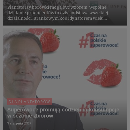
Plantatorzy borówki mogą być wzorem. Wspólne
działanie producentów to dziś podstawa wszelkiej
działalności. Branżowym koordynatorem wielu
projektów jest Fundacja Promocji Polskiej Borówki.
Wspólnie, razem, możemy więcej niż pojedynczo –
Fundacja pokazuje, że współpraca j...
DLA PLANTATORÓW
Superowoce promują codzienną konsumpcje
w sezonie zbiorów
7 sierpnia 2019