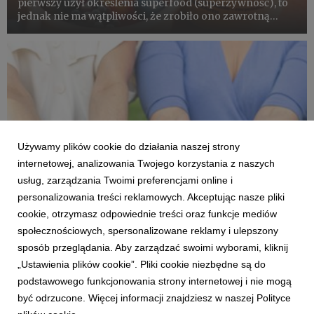
pierwszy użył określenia superfood (superżywność), to
jednak nie ma wątpliwości, że zrobiło ono zawrotną
karierę. Sztandarowym, ikonicznym wręcz przykładem
produktów spożywczych z kategorii superfoods – czyli
posiadaj...
Używamy plików cookie do działania naszej strony
internetowej, analizowania Twojego korzystania z naszych
usług, zarządzania Twoimi preferencjami online i
personalizowania treści reklamowych. Akceptując nasze pliki
cookie, otrzymasz odpowiednie treści oraz funkcje mediów
społecznościowych, spersonalizowane reklamy i ulepszony
sposób przeglądania. Aby zarządzać swoimi wyborami, kliknij
DLA ZDROWIA I DLA URODY
„Ustawienia plików cookie”. Pliki cookie niezbędne są do
Jedz codziennie, czyli jagodowa sztafeta
podstawowego funkcjonowania strony internetowej i nie mogą
Cieszmy się pełnią sezonu truskawkowego i już
być odrzucone. Więcej informacji znajdziesz w naszej Polityce
wypatrujmy pierwszych polskich malin. W czerwcu