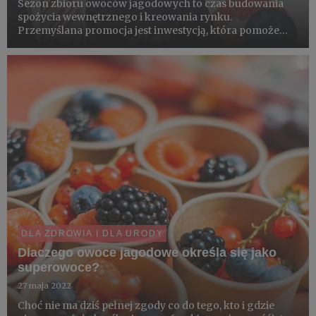
Sezon zbioru owoców jagodowych to czas budowania
spożycia wewnętrznego i kreowania rynku.
Przemyślana promocja jest inwestycją, która pomoże
plantatorom podejmować decyzje produkcyjne, w tym
związane z zakładaniem nowych plantacji i zmianą
profilu produkcji.
DLA ZDROWIA I DLA URODY
Dlaczego owoce jagodowe określa się jako
superowoce?
27 maja 2022
Choć nie ma dziś pełnej zgody co do tego, kto i gdzie