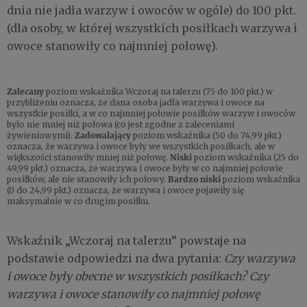
dnia nie jadła warzyw i owoców w ogóle) do 100 pkt.
(dla osoby, w której wszystkich posiłkach warzywa i
owoce stanowiły co najmniej połowę).
Zalecany
poziom wskaźnika Wczoraj na talerzu (75 do 100 pkt.) w
przybliżeniu oznacza, że dana osoba jadła warzywa i owoce na
wszystkie posiłki, a w co najmniej połowie posiłków warzyw i owoców
było nie mniej niż połowa (co jest zgodne z zaleceniami
żywieniowymi).
Zadowalający
poziom wskaźnika (50 do 74,99 pkt.)
oznacza, że warzywa i owoce były we wszystkich posiłkach, ale w
większości stanowiły mniej niż połowę.
Niski
poziom wskaźnika (25 do
49,99 pkt.) oznacza, że warzywa i owoce były w co najmniej połowie
posiłków, ale nie stanowiły ich połowy.
Bardzo niski
poziom wskaźnika
(0 do 24,99 pkt.) oznacza, że warzywa i owoce pojawiły się
maksymalnie w co drugim posiłku.
Wskaźnik „Wczoraj na talerzu” powstaje na
podstawie odpowiedzi na dwa pytania:
Czy warzywa
i owoce były obecne w wszystkich posiłkach? Czy
warzywa i owoce stanowiły co najmniej połowę