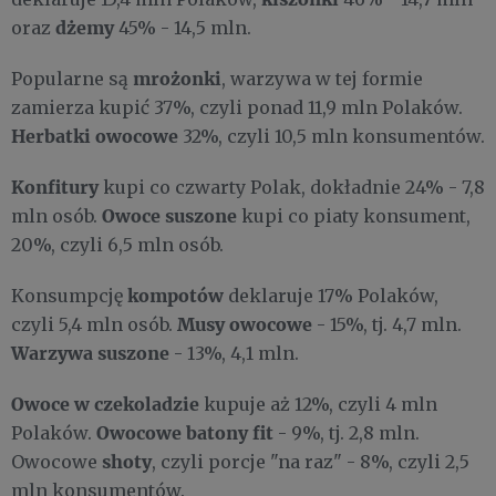
dżemy
oraz
45% - 14,5 mln.
mrożonki
Popularne są
, warzywa w tej formie
zamierza kupić 37%, czyli ponad 11,9 mln Polaków.
Herbatki owocowe
32%, czyli 10,5 mln konsumentów.
Konfitury
kupi co czwarty Polak, dokładnie 24% - 7,8
Owoce suszone
mln osób.
kupi co piaty konsument,
20%, czyli 6,5 mln osób.
kompotów
Konsumpcję
deklaruje 17% Polaków,
Musy
owocowe
czyli 5,4 mln osób.
- 15%, tj. 4,7 mln.
Warzywa suszone
- 13%, 4,1 mln.
Owoce w czekoladzie
kupuje aż 12%, czyli 4 mln
Owocowe batony fit
Polaków.
- 9%, tj. 2,8 mln.
sh​oty
Owocowe
, czyli porcje "na raz" - 8%, czyli 2,5
mln konsumentów.