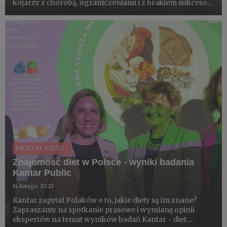
kojarzy z chorobą, ograniczeniami i z brakiem sukcesów.
O ocenę takiej percepcji poprosiliśmy dietetyków. Jako
producenci zapraszamy do współpracy wszystkich, któ...
AKTUALNOŚCI
Znajomość diet w Polsce - wyniki badania
Kantar Public
14 lutego 2023
Kantar zapytał Polaków o to, jakie diety są im znane?
Zapraszamy na spotkanie prasowe i wymianę opinii
ekspertów na temat wyników badań Kantar - diet