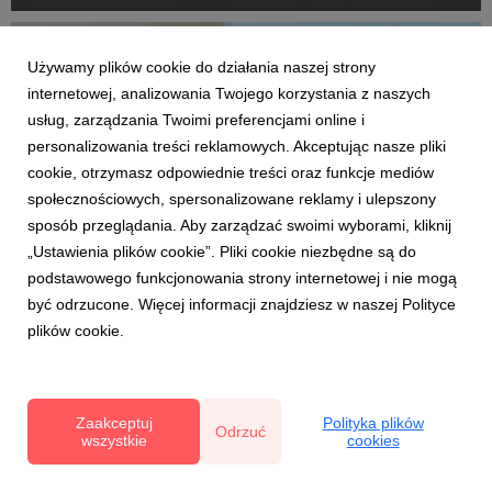
najlepiej znanych przez Polaków i niskiej znajomości
założeń diet najwyżej ocenianych przez dietetyków.
Używamy plików cookie do działania naszej strony
internetowej, analizowania Twojego korzystania z naszych
usług, zarządzania Twoimi preferencjami online i
personalizowania treści reklamowych. Akceptując nasze pliki
cookie, otrzymasz odpowiednie treści oraz funkcje mediów
społecznościowych, spersonalizowane reklamy i ulepszony
sposób przeglądania. Aby zarządzać swoimi wyborami, kliknij
„Ustawienia plików cookie”. Pliki cookie niezbędne są do
podstawowego funkcjonowania strony internetowej i nie mogą
DLA MEDIÓW
być odrzucone. Więcej informacji znajdziesz w naszej Polityce
Percepcja diety śródziemnomorskiej - wyniki
plików cookie.
badania Kantar Public
12 kwietnia 2023
Krajowy Związek Grup Producentów Owoców i Warzyw
Zaakceptuj
Polityka plików
Odrzuć
zainicjował badanie percepcji "diety
wszystkie
cookies
śródziemnomorskiej". Kantar zapytał Polaków o
produkty, które pozwalają stosować zdrową dietę