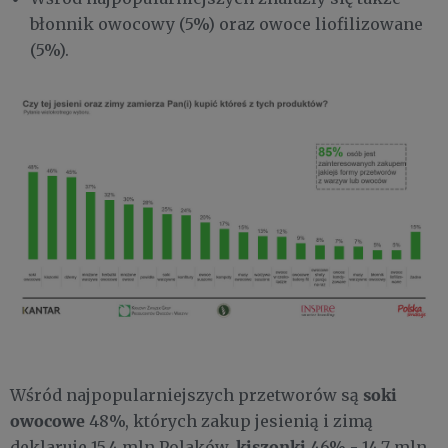
błonnik owocowy (5%) oraz owoce liofilizowane
(5%).
soki
Wśród najpopularniejszych przetworów są
owocowe
48%, których zakup jesienią i zimą
kiszonki
deklaruje 15,4 mln Polaków,
46% - 14,7 mln