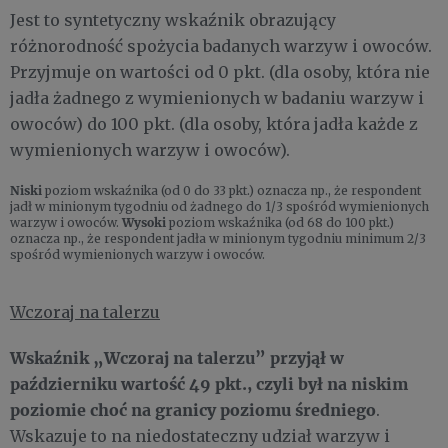
Jest to syntetyczny wskaźnik obrazujący
różnorodność spożycia badanych warzyw i owoców.
Przyjmuje on wartości od 0 pkt. (dla osoby, która nie
jadła żadnego z wymienionych w badaniu warzyw i
owoców) do 100 pkt. (dla osoby, która jadła każde z
wymienionych warzyw i owoców).
Niski
poziom wskaźnika (od 0 do 33 pkt.) oznacza np., że respondent
jadł w minionym tygodniu od żadnego do 1/3 spośród wymienionych
warzyw i owoców.
Wysoki
poziom wskaźnika (od 68 do 100 pkt.)
oznacza np., że respondent jadła w minionym tygodniu minimum 2/3
spośród wymienionych warzyw i owoców.
Wczoraj na talerzu
Wskaźnik „Wczoraj na talerzu” przyjął w
październiku wartość 49 pkt., czyli był na niskim
poziomie choć na granicy poziomu średniego
.
Wskazuje to na niedostateczny udział warzyw i