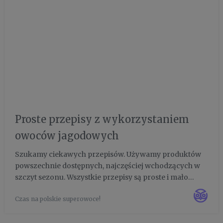
Proste przepisy z wykorzystaniem
owoców jagodowych
Szukamy ciekawych przepisów. Używamy produktów
powszechnie dostępnych, najczęściej wchodzących w
szczyt sezonu. Wszystkie przepisy są proste i mało
pracochłonne. Większość jest do zrobienia w 20-30
Czas na polskie superowoce!
minut.