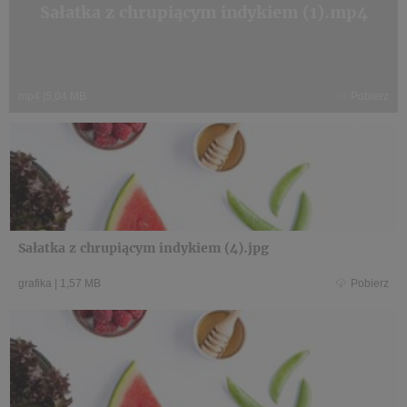
Sałatka z chrupiącym indykiem (1).mp4
mp4
|
5,04 MB
Pobierz
Sałatka z chrupiącym indykiem (4).jpg
grafika
|
1,57 MB
Pobierz