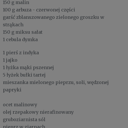
150 g malin
100 g arbuza - czerwonej części
garść zblanszowanego zielonego groszku w
strąkach
150 g miksu sałat
1 cebula dymka
1 pierś z indyka
1 jajko
1 łyżka mąki pszennej
5 łyżek bułki tartej
mieszanka mielonego pieprzu, soli, wędzonej
papryki
ocet malinowy
olej rzepakowy nierafinowany
gruboziarnista sól
pieprz w ziarnach