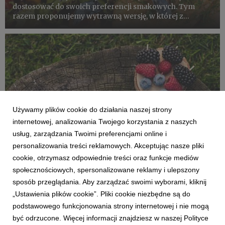
dostosować do swoich preferencji smakowych. Tym
razem proponujemy wytrawną wersję, w której z
każdym kęsem będzie powracać wyjątkowa jagoda
kamczacka - słodko-kwaśna idealna jako baza sosu
winegret. Ten sos warto zaadap...
Używamy plików cookie do działania naszej strony
internetowej, analizowania Twojego korzystania z naszych
usług, zarządzania Twoimi preferencjami online i
personalizowania treści reklamowych. Akceptując nasze pliki
cookie, otrzymasz odpowiednie treści oraz funkcje mediów
społecznościowych, spersonalizowane reklamy i ulepszony
PRZEPISY
sposób przeglądania. Aby zarządzać swoimi wyborami, kliknij
Owocowe leczo na upalne lato
„Ustawienia plików cookie”. Pliki cookie niezbędne są do
12 sierpnia 2023
podstawowego funkcjonowania strony internetowej i nie mogą
Sierpień i wrzesień to czas, który trudno wyobrazić sobie
być odrzucone. Więcej informacji znajdziesz w naszej Polityce
bez przygotowania leczo. Każda gospodyni domowa ma