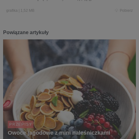
grafika
|
1,52 MB
Pobierz
Powiązane artykuły
PRZEPISY
Owoce jagodowe z mini naleśniczkami