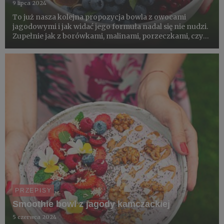
9 lipca 2024
To już nasza kolejna propozycja bowla z owocami
jagodowymi i jak widać jego formuła nadal się nie nudzi.
Zupełnie jak z borówkami, malinami, porzeczkami, czy
jeżynami, które dobrze smakują w mlecznym, mącznym,
orzechowym i warzywnym towarzystwie. Wystarczy
odpowiedzieć s...
PRZEPISY
Smoothie bowl z jagody kamczackiej
5 czerwca 2024