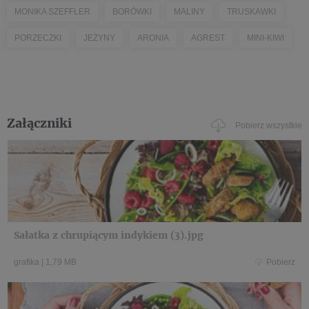
MONIKA SZEFFLER
BORÓWKI
MALINY
TRUSKAWKI
PORZECZKI
JEŻYNY
ARONIA
AGREST
MINI-KIWI
Załączniki
Pobierz wszystkie
Sałatka z chrupiącym indykiem (3).jpg
grafika
|
1,79 MB
Pobierz