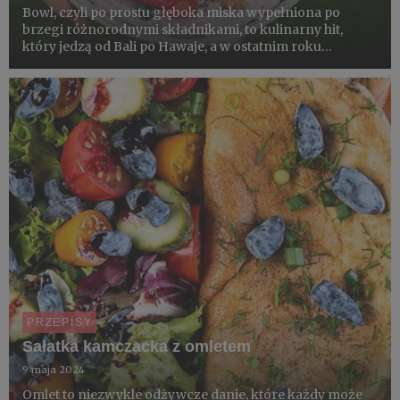
Bowl, czyli po prostu głęboka miska wypełniona po
brzegi różnorodnymi składnikami, to kulinarny hit,
który jedzą od Bali po Hawaje, a w ostatnim roku
zadomowił się również w Polsce. Bowle mogą być
wytrawne albo słodkie, ale zawsze wypełnione są
zdrowymi składnikami, a do...
PRZEPISY
Sałatka kamczacka z omletem
9 maja 2024
Omlet to niezwykle odżywcze danie, które każdy może