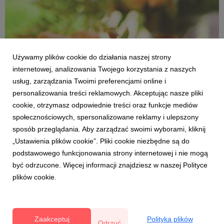
Używamy plików cookie do działania naszej strony
internetowej, analizowania Twojego korzystania z naszych
usług, zarządzania Twoimi preferencjami online i
personalizowania treści reklamowych. Akceptując nasze pliki
cookie, otrzymasz odpowiednie treści oraz funkcje mediów
DLA HANDLU
społecznościowych, spersonalizowane reklamy i ulepszony
Truskawki najpopularniejszym owocem w
sposób przeglądania. Aby zarządzać swoimi wyborami, kliknij
Polsce
„Ustawienia plików cookie”. Pliki cookie niezbędne są do
29 lipca 2021
podstawowego funkcjonowania strony internetowej i nie mogą
Drugi miesiąc z rzędu najpopularniejszym polskim
być odrzucone. Więcej informacji znajdziesz w naszej Polityce
owocem są truskawki. W czerwcu i lipcu truskawki
plików cookie.
spożywało dziewięciu na dziesięciu Polaków
(odpowiednio 88% i 85%). W tym okresie najbardziej
wzrosła sprzedaż malin (z 31 do 47%). Jadł je już co drugi
Polak, a rozpoczynaj...
Zaakceptuj
Polityka plików
Odrzuć