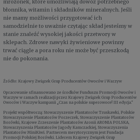
mrożonek, które umożliwiają dowóz potrzebnego
błonnika, witamin i składników mineralnych. Jeśli
nie mamy możliwości przygotować ich
samodzielnie to uważnie czytając skład jesteśmy w
stanie znaleźć wysokiej jakości przetwory w
sklepach. Zdrowe nawyki żywieniowe powinny
trwać ciągle a pora roku nie może być przeszkodą
nie do pokonania.
Źródło: Krajowy Związek Grup Producentów Owoców i Warzyw
Opracowanie sfinansowano ze środków Funduszu Promocji Owoców i
Warzyw w ramach realizacji przez Krajowy Związek Grup Producentów
Owoców i Warzyw kampanii „Czas na polskie superowoce! III edycja."
Projekt współtworzą: Stowarzyszenie Plantatorów Truskawki, Polskie
Stowarzyszenie Plantatorów Porzeczek, Stowarzyszenie Plantatorów
Borówki, Krajowe Zrzeszenie Plantatorów Aronii ARONIA POLSKA,
Stowarzyszenia Plantatorów Jagody Kamczackiej, Stowarzyszenia
Plantatorów MiniKiwi. Partnerem merytorycznym jest Fundacja
Promocji Polskiej Borówki. Liderem Krajowy Związek Grup