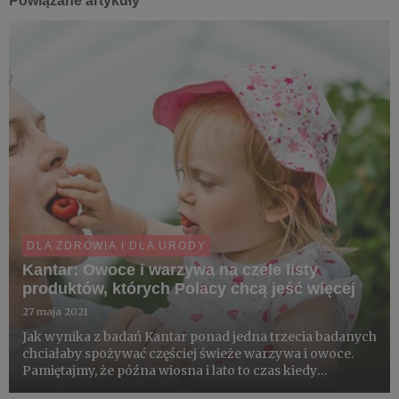
Powiązane artykuły
DLA ZDROWIA I DLA URODY
Kantar: Owoce i warzywa na czele listy
produktów, których Polacy chcą jeść więcej
27 maja 2021
Jak wynika z badań Kantar ponad jedna trzecia badanych
chciałaby spożywać częściej świeże warzywa i owoce.
Pamiętajmy, że późna wiosna i lato to czas kiedy
najłatwiej nam zmienić sposób odżywiania na bogatszy