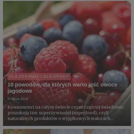
w sezonowe owoce i warzywa.
DLA ZDROWIA I DLA URODY
10 powodów, dla których warto jeść owoce
jagodowe
13 lipca 2021
Konsumenci na całym świecie coraz częściej świadomie
poszukują tzw. superżywności (superfood), czyli
naturalnych produktów o wyjątkowych walorach
odżywczych i zdrowotnych. I tak np. Azjaci sięgają po
imbir, kurkumę i goji, a Latynosi po nasiona chia, komosę