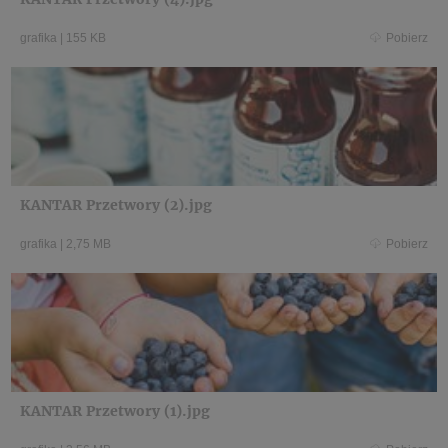
grafika
|
155 KB
Pobierz
KANTAR Przetwory (2).jpg
grafika
|
2,75 MB
Pobierz
KANTAR Przetwory (1).jpg