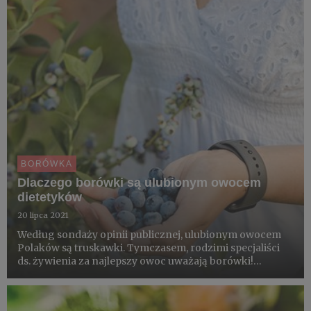
ryżową i acai...
BORÓWKA
Dlaczego borówki są ulubionym owocem
dietetyków
20 lipca 2021
Według sondaży opinii publicznej, ulubionym owocem
Polaków są truskawki. Tymczasem, rodzimi specjaliści
ds. żywienia za najlepszy owoc uważają borówki!
Dowiedz się dlaczego.