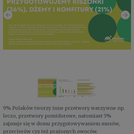
9% Polaków tworzy inne przetwory warzywne np.
leczo, przetwory pomidorowe, natomiast 5%
zajmuje się w domu przygotowywaniem musów,
przecierów czy też prażonych owoców.