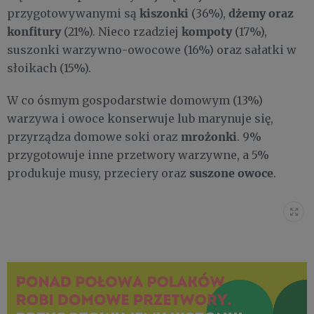
kiszonki
dżemy oraz
przygotowywanymi są
(36%),
konfitury
kompoty
(21%). Nieco rzadziej
(17%),
suszonki warzywno-owocowe (16%) oraz sałatki w
słoikach (15%).
W co ósmym gospodarstwie domowym (13%)
warzywa i owoce konserwuje lub marynuje się,
mrożonki
przyrządza domowe soki oraz
. 9%
przygotowuje inne przetwory warzywne, a 5%
suszone owoce
produkuje musy, przeciery oraz
.