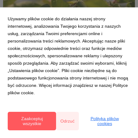
Używamy plików cookie do działania naszej strony
internetowej, analizowania Twojego korzystania z naszych
usług, zarządzania Twoimi preferencjami online i
JAGODA KAMCZACKA
personalizowania treści reklamowych. Akceptując nasze pliki
Jagoda kamczacka - właściwości
cookie, otrzymasz odpowiednie treści oraz funkcje mediów
prozdrowotne
społecznościowych, spersonalizowane reklamy i ulepszony
Najnowsze wyniki badań dotyczące właściwości jagody
sposób przeglądania. Aby zarządzać swoimi wyborami, kliknij
kamczackiej zostały opracowane przez zespół
„Ustawienia plików cookie”. Pliki cookie niezbędne są do
naukowców z Katedry Technologii Owoców, Warzyw i
podstawowego funkcjonowania strony internetowej i nie mogą
Nutraceutyków Roślinnych Uniwersytetu
Przyrodniczego we Wrocławiu. Autorami analiz są mgr
być odrzucone. Więcej informacji znajdziesz w naszej Polityce
Marta Gołba, dr hab. Alicja Z. Kucha...
plików cookie.
Zaakceptuj
Polityka plików
Odrzuć
wszystkie
cookies