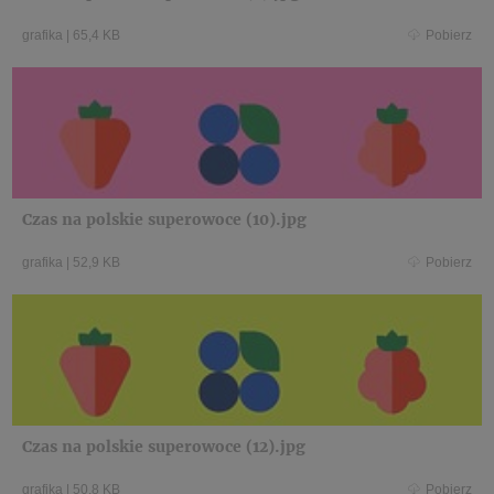
grafika
|
65,4 KB
Pobierz
Czas na polskie superowoce (10).jpg
grafika
|
52,9 KB
Pobierz
Czas na polskie superowoce (12).jpg
grafika
|
50,8 KB
Pobierz