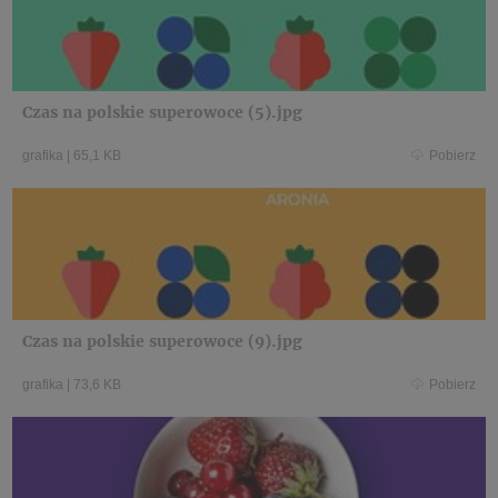
Czas na polskie superowoce (5).jpg
grafika
|
65,1 KB
Pobierz
Czas na polskie superowoce (9).jpg
grafika
|
73,6 KB
Pobierz