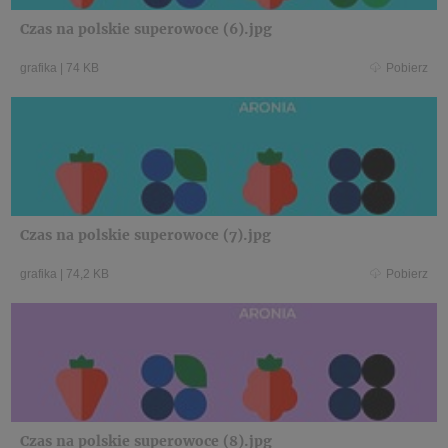
Czas na polskie superowoce (6).jpg
grafika
|
74 KB
Pobierz
Czas na polskie superowoce (7).jpg
grafika
|
74,2 KB
Pobierz
Czas na polskie superowoce (8).jpg