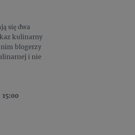
ją się dwa
okaz kulinarny
 nim blogerzy
linarnej i nie
,
15:00