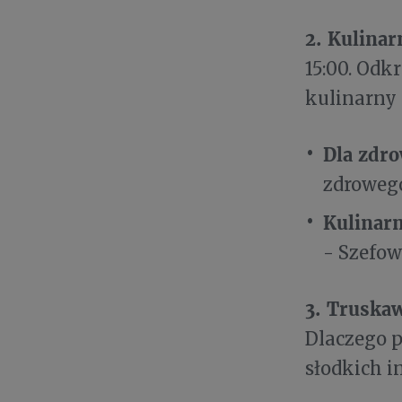
2. Kulina
15:00. Od
kulinarny 
Dla zdro
zdrowego
Kulinar
- Szefow
3. Truska
Dlaczego p
słodkich i