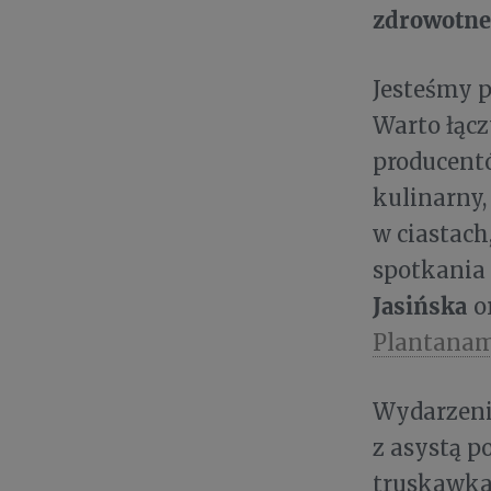
zdrowotne
Jesteśmy p
Warto łącz
producentó
kulinarny
w ciastach
spotkania 
Jasińska
o
Plantana
Wydarzeni
z asystą p
truskawka