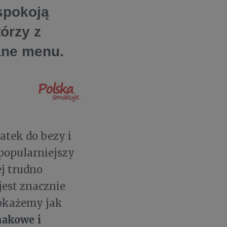
spokoją
tórzy z
ane menu.
atek do bezy i
jpopularniejszy
ej trudno
jest znacznie
pokażemy jak
makowe i