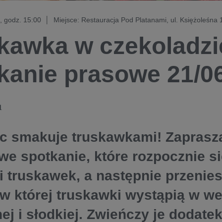
 godz. 15:00 │ Miejsce: Restauracja Pod Platanami, ul. Księżoleśna 
kawka w czekoladzi
kanie prasowe 21/0
1
c smakuje truskawkami! Zapras
we spotkanie, które rozpocznie si
ji truskawek, a następnie przenies
 w której truskawki wystąpią w we
ej i słodkiej. Zwieńczy je dodate