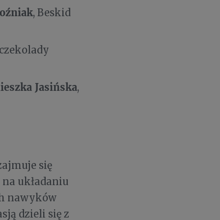
Woźniak
, Beskid
 czekolady
ieszka Jasińska
,
zajmuje się
ko na układaniu
ych nawyków
ją dzieli się z