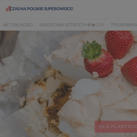
AKTUALNOŚCI
JAGODOWA SZTAFETA 🍓🫐🏃‍♀️🏃
TRUSKAWKA
DLA HANDLU
DLA MEDIÓW
DLA PLANTATORÓW
NARODOW
BORÓWKA
AGREST
CORE TEAM
BERRY INNOVATION
B
OWOCOWE LATO W KONESERZE
JAGODOWE MISTRZOSTWA 
WYBORY 2022
WYBORY 2021
WYBORY 2020
LATO Z BOR
DLA PLANTAT