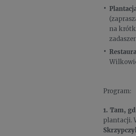
Plantacj
(zaprasz
na krótk
zadaszen
Restaura
Wilkowi
Program:
1. Tam, g
plantacji
Skrzypczy