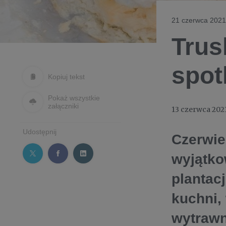
21 czerwca 2021,
Trus
spot
Kopiuj tekst
Pokaż wszystkie
załączniki
13 czerwca 202
Udostępnij
Czerwie
wyjątko
plantac
kuchni,
wytrawn