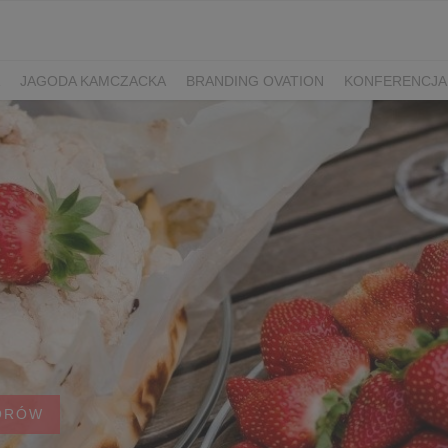
JAGODA KAMCZACKA
BRANDING OVATION
KONFERENCJA
Y DZIEŃ SPORTU
ŻURAWINA
MINIKIWI
DEREŃ
ROKITNI
ERRY FEST
PRZETWORY
PRZEPISY
PIWO RZEMIEŚLNICZE
ŚWIATA
DZIEŃ POLSKIEJ BORÓWKI
WYBORY 2025
WYBORY
ÓWKAMI 2018
ENGLISH
ORÓW