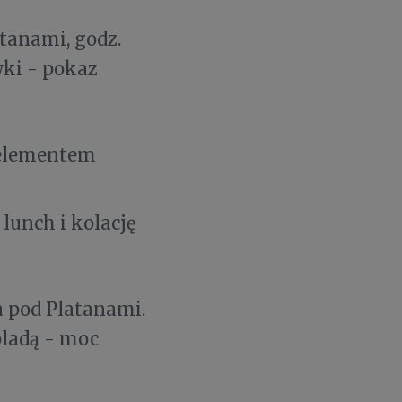
atanami, godz.
ki - pokaz
elementem
lunch i kolację
ja pod Platanami.
oladą - moc