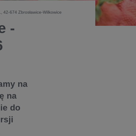
1, 42-674 Zbrosławice-Wilkowice
e -
6
zamy na
ę na
ie do
rsji
k