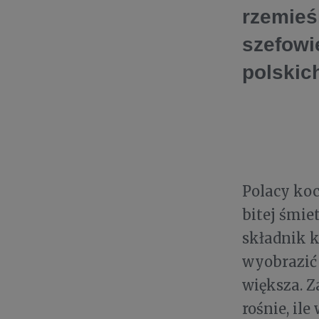
rzemieś
szefowie
polskic
Polacy koc
bitej śmie
składnik k
wyobrazić 
większa. Z
rośnie, il