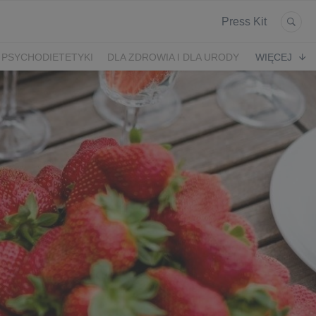
Press Kit
 PSYCHODIETETYKI
DLA ZDROWIA I DLA URODY
WIĘCEJ
K
ARONIA
JEŻYNY
PORZECZKI
MALINA
LODY RZEMIEŚLNICZE
 2024
SZCZYT IBO 2023 🫐
WYBORY 2023