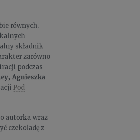
bie równych.
okalnych
alny składnik
arakter zarówno
iracji podczas
Rey, Agnieszka
racji
Pod
go autorka wraz
yć czekoladę z