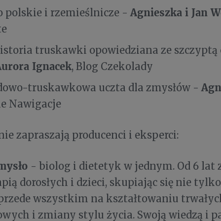
Agnieszka i Jan 
o polskie i rzemieślnicze -
te
istoria truskawki opowiedziana ze szczyptą
Aurora Ignacek
, Blog Czekolady
Agn
dowo-truskawkowa uczta dla zmysłów -
ne Nawigacje
ie zapraszają producenci i eksperci:
mysło
- biolog i dietetyk w jednym. Od 6 lat 
apią dorosłych i dzieci, skupiając się nie tyl
e przede wszystkim na kształtowaniu trwał
wych i zmiany stylu życia. Swoją wiedzą i pas