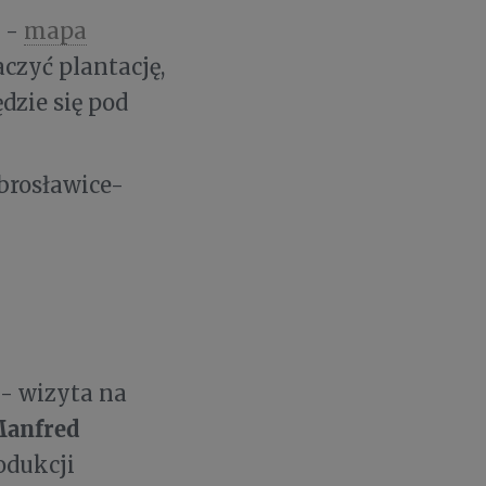
s -
mapa
czyć plantację,
dzie się pod
 Zbrosławice-
0 - wizyta na
anfred
odukcji