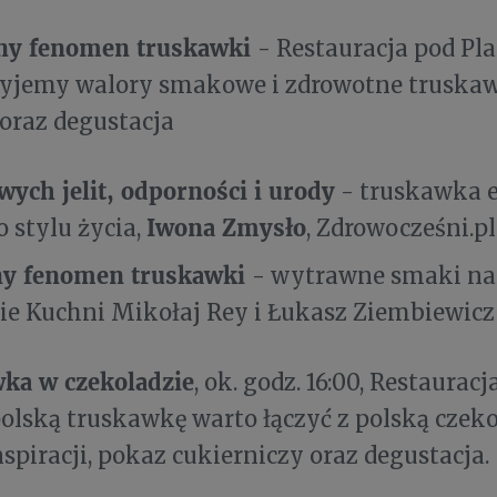
rny fenomen truskawki
- Restauracja pod Pl
kryjemy walory smakowe i zdrowotne truskaw
oraz degustacja
wych jelit, odporności i urody
- truskawka 
Iwona Zmysło
 stylu życia,
, Zdrowocześni.pl
ny fenomen truskawki
- wytrawne smaki na 
ie Kuchni Mikołaj Rey i Łukasz Ziembiewicz
wka w czekoladzie
, ok. godz. 16:00, Restaurac
olską truskawkę warto łączyć z polską czek
nspiracji, pokaz cukierniczy oraz degustacja.