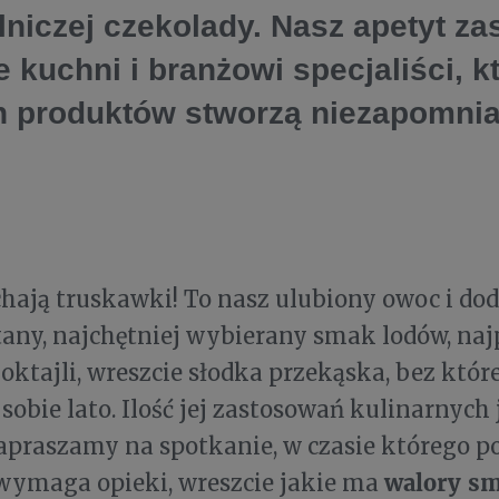
lniczej czekolady. Nasz apetyt za
 kuchni i branżowi specjaliści, k
h produktów stworzą niezapomni
hają truskawki! To nasz ulubiony owoc i dod
tany, najchętniej wybierany smak lodów, na
oktajli, wreszcie słodka przekąska, bez któr
sobie lato. Ilość jej zastosowań kulinarnych 
apraszamy na spotkanie, w czasie którego 
walory s
e wymaga opieki, wreszcie jakie ma