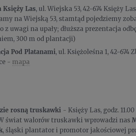
a Księży Las
, ul. Wiejska 53, 42-674 Księży La
amy na Wiejską 53, stamtąd pojedziemy zoba
o z uwagi na upały; dłuższa prezentacja odbę
iem, 300 m od plantacji)
cja Pod Platanami
, ul. Księżoleśna 1, 42-674
ce -
mapa
dzie rosną truskawki
- Księży Las, godz. 11.0
M
. W świat walorów truskawki wprowadzi nas
k
, śląski plantator i promotor jakościowej pr