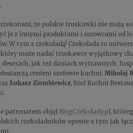
.
rzekonani, że polskie truskawki nie mają so
yć je z innymi produktami i surowcami od l
w. W tym z czekoladą! Czekolada to uniwers
, który może nadać truskawce wyjątkowy ch
, deserach, jak też daniach wytrawnych. Insp
Mikołaj 
dostarczą cenieni szefowie kuchni:
Łukasz Ziembiewicz
raz
, Szef Kuchni Restau
mi
.
e patronatem objął
BlogCzekolady.pl
, które
olskich czekoladników opowie o tym jak łącz
mi.