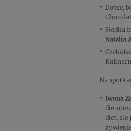
Dobre, b
Chocola
Słodka h
Natalia 
Czekola
Kulinar
Na spotkan
Iwona Z
dietoter
diet, al
żywienio