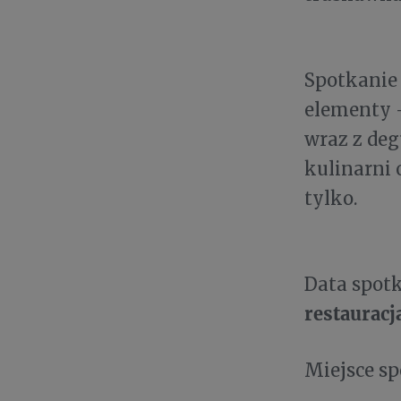
Spotkanie 
elementy -
wraz z de
kulinarni 
tylko.
Data spot
restauracj
Miejsce s