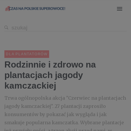
DLA PLANTATORÓW
Rodzinnie i zdrowo na
plantacjach jagody
kamczackiej
Trwa ogólnopolska akcja "Czerwiec na plantacjach
jagody kamczackiej". 27 plantacji zaprosiło
konsumentów by pokazać jak wygląda i jak
smakuje popularna kamczatka. Wybrane plantacje
już przyjęły gości, a trzon akcji przed nami, w