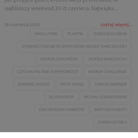
najbliższy weekend 20-21 czerwca. Najwięks...
16 czerwca 2020
czytaj więcej...
ANNA LITWIN
PLANTIN
TADEUSZ KUSIBAB
STOWARZYSZENIE PLANTATORÓW JAGODY KAMCZACKIEJ
ANDRZEJ KRUPIŃSKI
JAGODA KAMCZACKA
CZAS NA POLSKIE SUPEROWOCE!
HASKAP CHALLENGE
ZDROWE JAGODY
PIOTR POSEŁ
TOMASZ WERNER
BLUEHASKAP
MICHAŁ LEWANDOWSKI
EWA I BOGDAN HABRZYK
BARTOSZ KUBATY
SABINA SZYMLA