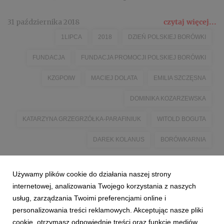
31 października 2018
czytaj więcej...
1LIPCA
2018
DZIEŃ POLSKIEJ BORÓWKI
FUNDACJA
FUNDACJA PROMOCJI POLSKIEJ BORÓWKI
KZGPOIW
MACIEJ DOLATA
EMILIA SZCZĘSNA
DOMINIKA KOZARZEWSKA
KATARZYNA GRZEGRZÓŁKA-PARAFINIUK
WITOLD BOGUTA
DAREK KOLANUS
BORÓWKARNIA
Używamy plików cookie do działania naszej strony
internetowej, analizowania Twojego korzystania z naszych
usług, zarządzania Twoimi preferencjami online i
personalizowania treści reklamowych. Akceptując nasze pliki
cookie, otrzymasz odpowiednie treści oraz funkcje mediów