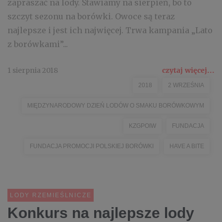
zapraszać na lody. Stawiamy na sierpień, bo to
szczyt sezonu na borówki. Owoce są teraz
najlepsze i jest ich najwięcej. Trwa kampania „Lato
z borówkami”...
1 sierpnia 2018
czytaj więcej...
2018
2 WRZEŚNIA
MIĘDZYNARODOWY DZIEŃ LODÓW O SMAKU BORÓWKOWYM
KZGPOIW
FUNDACJA
FUNDACJA PROMOCJI POLSKIEJ BORÓWKI
HAVE A BITE
LODY RZEMIEŚLNICZE
Konkurs na najlepsze lody