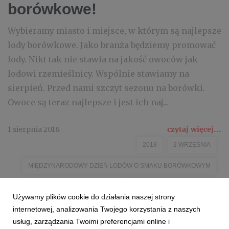
borówkowe!
Wybieramy miasto i miejsce, w którym są najlepsze
lody borówkowe. Jako branża będziemy promować
lody. Nikt tak nie stawia na jakość owoców jak
lodowi rzemieślnicy. Wspólnie stawiamy na
sierpień. Przed nami szczyt sezonu na borówki.
Owoce są teraz najlepsze i jest ich naj...
1 sierpnia 2018
czytaj więcej...
2018
2 WRZEŚNIA
MIĘDZYNARODOWY DZIEŃ LODÓW O SMAKU BORÓWKOWYM
KZGPOIW
FUNDACJA
Używamy plików cookie do działania naszej strony
FUNDACJA PROMOCJI POLSKIEJ BORÓWKI
HAVE A BITE
internetowej, analizowania Twojego korzystania z naszych
usług, zarządzania Twoimi preferencjami online i