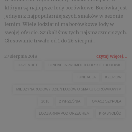
którym są najlepsze lody borówkowe. Borówka jest
jednym z najpopularniejszych smaków w sezonie
letnim. Wiele lodziarni ma borówkowe lody w
swojej ofercie. Szukaliśmy tych najsmaczniejszych.
Głosowanie trwało od 1 do 26 sierpni...
27 sierpnia 2018
czytaj więcej...
HAVE A BITE
FUNDACJA PROMOCJI POLSKIEJ BORÓWKI
FUNDACJA
KZGPOIW
MIĘDZYNARODOWY DZIEŃ LODÓW O SMAKU BORÓWKOWYM
2018
2 WRZEŚNIA
TOMASZ SZYPUŁA
LODZIARNIA POD ORZECHEM
KRASNOLÓD