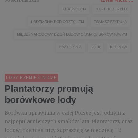
30 sierpnia 2018
czytaj więcej...
KRASNOLÓD
BARTEK DERYŁO
LODZIARNIA POD ORZECHEM
TOMASZ SZYPUŁA
MIĘDZYNARODOWY DZIEŃ LODÓW O SMAKU BORÓWKOWYM
2 WRZEŚNIA
2018
KZGPOIW
LODY RZEMIEŚLNICZE
Plantatorzy promują
borówkowe lody
Borówka uprawiana w całej Polsce jest jednym z
najpopularniejszych smaków lata. Plantatorzy oraz
lodowi rzemieślnicy zapraszają w niedzielę - 2