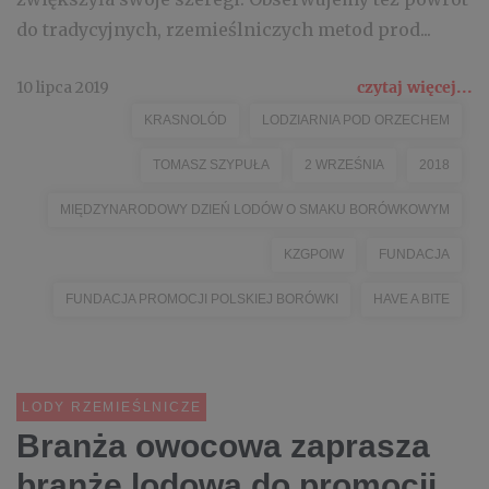
do tradycyjnych, rzemieślniczych metod prod...
10 lipca 2019
czytaj więcej...
KRASNOLÓD
LODZIARNIA POD ORZECHEM
TOMASZ SZYPUŁA
2 WRZEŚNIA
2018
MIĘDZYNARODOWY DZIEŃ LODÓW O SMAKU BORÓWKOWYM
KZGPOIW
FUNDACJA
FUNDACJA PROMOCJI POLSKIEJ BORÓWKI
HAVE A BITE
LODY RZEMIEŚLNICZE
Branża owocowa zaprasza
branżę lodową do promocji