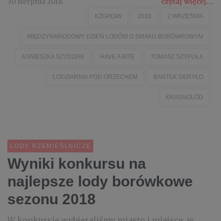
30 sierpnia 2018
czytaj więcej...
KZGPOIW
2018
2 WRZEŚNIA
MIĘDZYNARODOWY DZIEŃ LODÓW O SMAKU BORÓWKOWYM
AGNIESZKA SZYDZIAK
HAVE A BITE
TOMASZ SZYPUŁA
LODZIARNIA POD ORZECHEM
BARTEK DERYŁO
KRASNOLÓD
LODY RZEMIEŚLNICZE
Wyniki konkursu na
najlepsze lody borówkowe
sezonu 2018
W konkursie wybieraliśmy miasto i miejsce, w