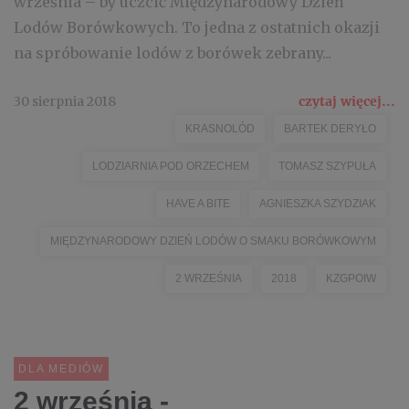
września – by uczcić Międzynarodowy Dzień
Lodów Borówkowych. To jedna z ostatnich okazji
na spróbowanie lodów z borówek zebrany...
30 sierpnia 2018
czytaj więcej...
KRASNOLÓD
BARTEK DERYŁO
LODZIARNIA POD ORZECHEM
TOMASZ SZYPUŁA
HAVE A BITE
AGNIESZKA SZYDZIAK
MIĘDZYNARODOWY DZIEŃ LODÓW O SMAKU BORÓWKOWYM
2 WRZEŚNIA
2018
KZGPOIW
DLA MEDIÓW
2 września -