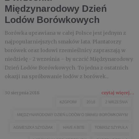
Międzynarodowy Dzień
Lodów Borówkowych
Borówka uprawiana w całej Polsce jest jednym z
najpopularniejszych smaków lata. Plantatorzy
borówek oraz lodowi rzemieślnicy zapraszają w
niedzielę - 2 września – by uczcić Międzynarodowy
Dzień Lodów Borówkowych. To jedna z ostatnich
okazji na spróbowanie lodów z borówek...
30 sierpnia 2018
czytaj więcej...
KZGPOIW
2018
2 WRZEŚNIA
MIĘDZYNARODOWY DZIEŃ LODÓW O SMAKU BORÓWKOWYM
AGNIESZKA SZYDZIAK
HAVE A BITE
TOMASZ SZYPUŁA