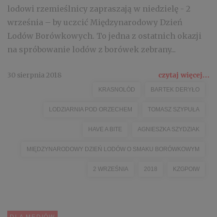
lodowi rzemieślnicy zapraszają w niedzielę - 2
września – by uczcić Międzynarodowy Dzień
Lodów Borówkowych. To jedna z ostatnich okazji
na spróbowanie lodów z borówek zebrany...
30 sierpnia 2018
czytaj więcej...
KRASNOLÓD
BARTEK DERYŁO
LODZIARNIA POD ORZECHEM
TOMASZ SZYPUŁA
HAVE A BITE
AGNIESZKA SZYDZIAK
MIĘDZYNARODOWY DZIEŃ LODÓW O SMAKU BORÓWKOWYM
2 WRZEŚNIA
2018
KZGPOIW