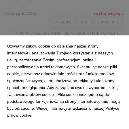
30 sierpnia 2018
czytaj więcej...
KZGPOIW
2018
2 WRZEŚNIA
MIĘDZYNARODOWY DZIEŃ LODÓW O SMAKU BORÓWKOWYM
Używamy plików cookie do działania naszej strony
AGNIESZKA SZYDZIAK
HAVE A BITE
TOMASZ SZYPUŁA
internetowej, analizowania Twojego korzystania z naszych
LODZIARNIA POD ORZECHEM
BARTEK DERYŁO
usług, zarządzania Twoimi preferencjami online i
personalizowania treści reklamowych. Akceptując nasze pliki
KRASNOLÓD
cookie, otrzymasz odpowiednie treści oraz funkcje mediów
społecznościowych, spersonalizowane reklamy i ulepszony
sposób przeglądania. Aby zarządzać swoimi wyborami, kliknij
„Ustawienia plików cookie”. Pliki cookie niezbędne są do
podstawowego funkcjonowania strony internetowej i nie mogą
być odrzucone. Więcej informacji znajdziesz w naszej Polityce
plików cookie.