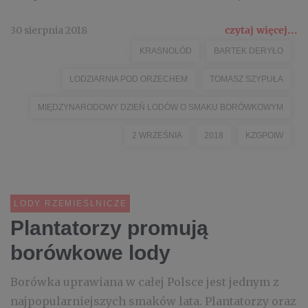
30 sierpnia 2018
czytaj więcej...
KRASNOLÓD
BARTEK DERYŁO
LODZIARNIA POD ORZECHEM
TOMASZ SZYPUŁA
MIĘDZYNARODOWY DZIEŃ LODÓW O SMAKU BORÓWKOWYM
2 WRZEŚNIA
2018
KZGPOIW
LODY RZEMIEŚLNICZE
Plantatorzy promują
borówkowe lody
Borówka uprawiana w całej Polsce jest jednym z
najpopularniejszych smaków lata. Plantatorzy oraz