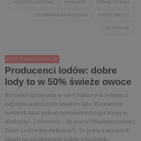
AGNIESZKA SZYDZIAK
HAVE A BITE
TOMASZ SZYPUŁA
LODZIARNIA POD ORZECHEM
BARTEK DERYŁO
KRASNOLÓD
LODY RZEMIEŚLNICZE
Producenci lodów: dobre
lody to w 50% świeże owoce
Borówka uprawiana w całej Polsce jest jednym z
najpopularniejszych smaków lata. Plantatorzy
borówek oraz lodowi rzemieślnicy zapraszają w
niedzielę - 2 września – by uczcić Międzynarodowy
Dzień Lodów Borówkowych. To jedna z ostatnich
okazji na spróbowanie lodów z borówek...