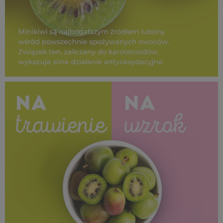
SUPEROWOCE Minikiwi_ (5).jpg
708 KB