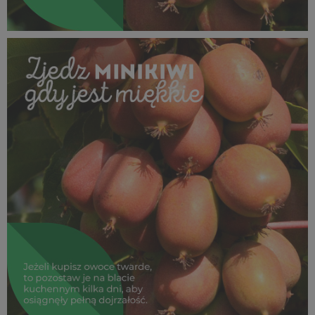
SUPEROWOCE Minikiwi (32).jpg
663 KB