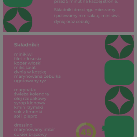
SUPEROWOCE Minikiwi (38).jpg
444 KB