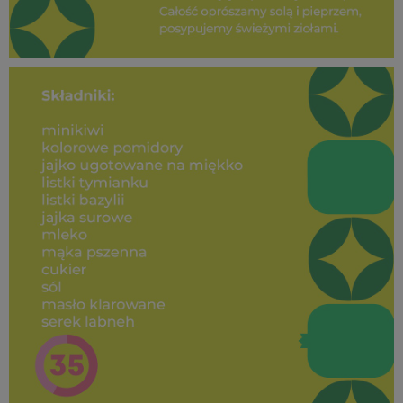
SUPEROWOCE Minikiwi (34).jpg
498 KB