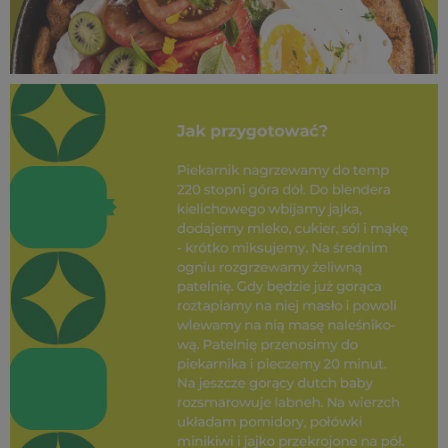
SUPEROWOCE Minikiwi (35).jpg
729 KB