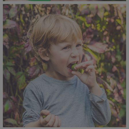
SUPEROWOCE Minikiwi (28).jpg
782 KB