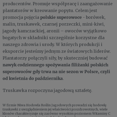
producentów. Promuje współpracę i zaangażowanie
plantatorów w kreowanie popytu. Celem jest
polskie superowoce
promocja pojęcia
- borówek,
malin, truskawek, czarnej porzeczki, mini-kiwi,
jagody kamczackiej, aronii – owoców wyjątkowo
bogatych w składniki szczególnie korzystne dla
naszego zdrowia i urody. W których produkcji i
eksporcie jesteśmy jednym ze światowych liderów.
Plantatorzy połączyli siły, by skuteczniej budować
nawyk codziennego spożywania filiżanki polskich
superowoców gdy trwa na nie sezon w Polsce, czyli
od kwietnia do października
.
Truskawka rozpoczyna jagodową sztafetę.
W firmie Niwa Hodowla Roślin Jagodowych prowadzi się hodowlę
truskawki z uwzględnieniem jej właściwości prozdrowotnych, wiele
klonów charakteryzuje się zarówno wysokim poziomem Witaminy C