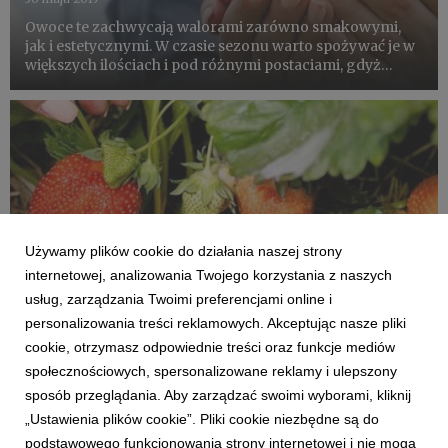
Owoce te zachwycają walorami zarówno smakowymi,
jak i estetycznymi. W czasie sezonu warto spożywać je w
większych ilościach i pod różnymi postaciami, gdyż
wykazują bardzo pozytywny wpływ na zdrowie.
Używamy plików cookie do działania naszej strony
internetowej, analizowania Twojego korzystania z naszych
usług, zarządzania Twoimi preferencjami online i
personalizowania treści reklamowych. Akceptując nasze pliki
cookie, otrzymasz odpowiednie treści oraz funkcje mediów
społecznościowych, spersonalizowane reklamy i ulepszony
TRUSKAWKA
sposób przeglądania. Aby zarządzać swoimi wyborami, kliknij
Produkcja truskawek, ceny, eksport, import
„Ustawienia plików cookie”. Pliki cookie niezbędne są do
podstawowego funkcjonowania strony internetowej i nie mogą
30 maja 2019