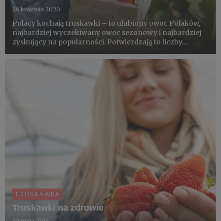
28 kwietnia 2020
Polacy kochają truskawki – to ulubiony owoc Polaków,
najbardziej wyczekiwany owoc sezonowy i najbardziej
zyskujący na popularności. Potwierdzają to liczby.
Według badań Kantar truskawki były ulubionymi
owocami Polaków w roku 2019 (32%), a żaden inny
sezonowy owoc Polacy ...
TRUSKAWKA
Truskawki na zdrowie
30 maja 2019