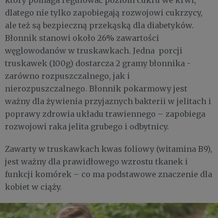
który pomaga regulować poziom cukru we krwi,
dlatego nie tylko zapobiegają rozwojowi cukrzycy,
ale też są bezpieczną przekąską dla diabetyków.
Błonnik stanowi około 26% zawartości
węglowodanów w truskawkach. Jedna porcji
truskawek (100g) dostarcza 2 gramy błonnika -
zarówno rozpuszczalnego, jak i
nierozpuszczalnego. Błonnik pokarmowy jest
ważny dla żywienia przyjaznych bakterii w jelitach i
poprawy zdrowia układu trawiennego – zapobiega
rozwojowi raka jelita grubego i odbytnicy.
Zawarty w truskawkach kwas foliowy (witamina B9),
jest ważny dla prawidłowego wzrostu tkanek i
funkcji komórek – co ma podstawowe znaczenie dla
kobiet w ciąży.