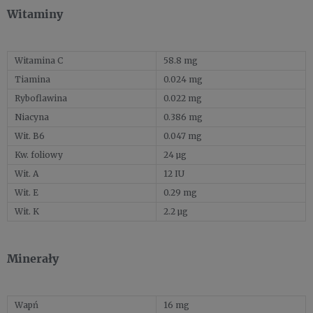
Witaminy
Witamina C
58.8 mg
Tiamina
0.024 mg
Ryboflawina
0.022 mg
Niacyna
0.386 mg
Wit. B6
0.047 mg
Kw. foliowy
24 µg
Wit. A
12 IU
Wit. E
0.29 mg
Wit. K
2.2 µg
Minerały
Wapń
16 mg