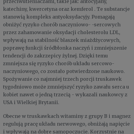
przeciwutleniaczami, takie jak: antocyjany,
katechiny, kwercetyna oraz kemferol . Te substancje
stanowią kompleks antyoksydacyjy. Pomagają
obniżyć ryzyko chorób naczyniowo- -sercowych
przez zahamowanie oksydacji cholesterolu LDL,
wpływają na stabilność blaszek miażdżycowych,
poprawę funkcji śródbłonka naczyń i zmniejszenie
tendencji do zakrzepicy żylnej. Dzięki temu
zmniejsza się ryzyko chorób układu sercowo-
naczyniowego, co zostało potwierdzone naukowo.
Spożywanie co najmniej trzech porcji truskawek
tygodniowo może zmniejszyć ryzyko zawału serca u
kobiet nawet o jedną trzecią - wykazali naukowcy z
USA i Wielkiej Brytanii.
Obecne w truskawkach witaminy z grupy B i magnez
regulują pracę układu nerwowego, obniżają napięcie
i wpływają na dobre samopoczucie. Korzystnie na