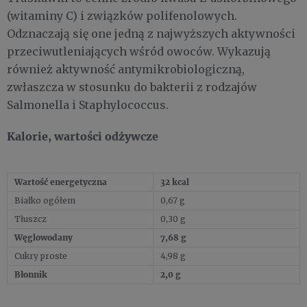
(witaminy C) i związków polifenolowych.
Odznaczają się one jedną z najwyższych aktywności
przeciwutleniających wśród owoców. Wykazują
również aktywność antymikrobiologiczną,
zwłaszcza w stosunku do bakterii z rodzajów
Salmonella i Staphylococcus.
Kalorie, wartości odżywcze
Wartość energetyczna
32 kcal
Białko ogółem
0,67 g
Tłuszcz
0,30 g
Węglowodany
7,68 g
Cukry proste
4,98 g
Błonnik
2,0 g