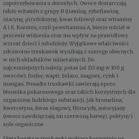
zapotrzebowania u dorosłych. Owoce dostarczają
także witamin z grupy B (tiaminę, ryboflawinę,
niacynę, pirydoksynę, kwas foliowy) oraz witaminy
A i E. Karoten, czyli prowitamina A, bierze udział w
procesie widzenia oraz ma wpływ na prawidłowy
wzrost dzieci i młodzieży. Wyjątkowe właściwości
zdrowotne truskawek wynikają z szeregu obecnych
w nich składników mineralnych. Do
najcenniejszych należą: potas (aż 153 mg w 100 g
owoców), fosfor, wapń, żelazo, magnez, cynk i
mangan. Ponadto truskawki zawierają sporo
błonnika pokarmowego oraz takich korzystnych dla
organizmu ludzkiego substancji, jak bromelina,
kwercetyna, kwas elagowy, fitoncydy, antocyjany
(owoce zawdzięczają im czerwoną barwę), pektyny i
sole organiczne.
Dieta bogata w truskawki wpływa korzystnie na