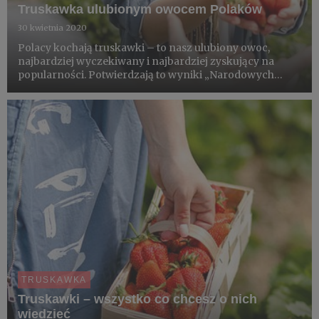
Truskawka ulubionym owocem Polaków
30 kwietnia 2020
Polacy kochają truskawki – to nasz ulubiony owoc,
najbardziej wyczekiwany i najbardziej zyskujący na
popularności. Potwierdzają to wyniki „Narodowych
badań konsumpcji warzyw i owoców” realizowanych
przez Kantar. Fenomen truskawki polega na tym, że
działa na wszystkie zmy...
TRUSKAWKA
Truskawki – wszystko co chcesz o nich
wiedzieć