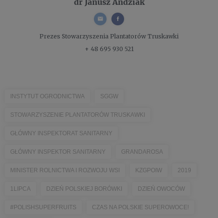
dr Janusz Andziak
Prezes
Stowarzyszenia Plantatorów Truskawki
+ 48 695 930 521
INSTYTUT OGRODNICTWA
SGGW
STOWARZYSZENIE PLANTATORÓW TRUSKAWKI
GŁÓWNY INSPEKTORAT SANITARNY
GŁÓWNY INSPEKTOR SANITARNY
GRANDAROSA
MINISTER ROLNICTWA I ROZWOJU WSI
KZGPOIW
2019
1LIPCA
DZIEŃ POLSKIEJ BORÓWKI
DZIEŃ OWOCÓW
#POLISHSUPERFRUITS
CZAS NA POLSKIE SUPEROWOCE!