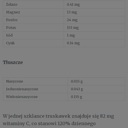
Żelazo
0.41 mg
Magnez
13 mg
Fosfor
24 mg
Potas
153 mg
Sód
1 mg
Cynk
0.14 mg
Tłuszcze
Nasycone
0.015 g
Jednonienasycone
0.043 g
Wielonienasycone
0.155 g
W jednej szklance truskawek znajduje się 82 mg
witaminy C, co stanowi 120% dziennego