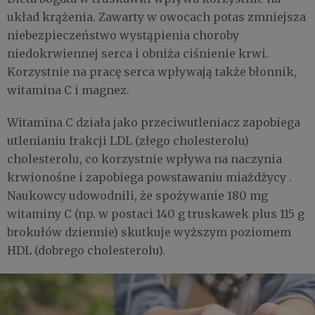
układ krążenia. Zawarty w owocach potas zmniejsza
niebezpieczeństwo wystąpienia choroby
niedokrwiennej serca i obniża ciśnienie krwi.
Korzystnie na pracę serca wpływają także błonnik,
witamina C i magnez.
Witamina C działa jako przeciwutleniacz zapobiega
utlenianiu frakcji LDL (złego cholesterolu)
cholesterolu, co korzystnie wpływa na naczynia
krwionośne i zapobiega powstawaniu miażdżycy .
Naukowcy udowodnili, że spożywanie 180 mg
witaminy C (np. w postaci 140 g truskawek plus 115 g
brokułów dziennie) skutkuje wyższym poziomem
HDL (dobrego cholesterolu).