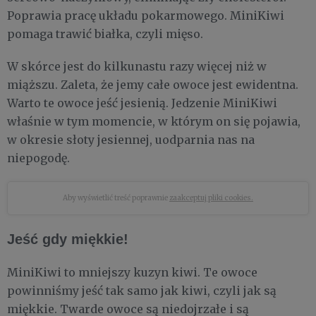
Poprawia pracę układu pokarmowego. MiniKiwi
pomaga trawić białka, czyli mięso.
W skórce jest do kilkunastu razy więcej niż w
miąższu. Zaleta, że jemy całe owoce jest ewidentna.
Warto te owoce jeść jesienią. Jedzenie MiniKiwi
właśnie w tym momencie, w którym on się pojawia,
w okresie słoty jesiennej, uodparnia nas na
niepogodę.
Aby wyświetlić treść poprawnie
zaakceptuj pliki cookies.
Jeść gdy miękkie!
MiniKiwi to mniejszy kuzyn kiwi. Te owoce
powinniśmy jeść tak samo jak kiwi, czyli jak są
miękkie. Twarde owoce są niedojrzałe i są