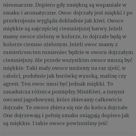
niesmaczne. Dopiero gdy zmiękną są wspaniałe w
smaku i aromatyczne. Owoc dojrzały jest miękki i po
przekrojeniu wygląda dokładnie jak kiwi. Owoce
miękkie są najczęściej ciemniejszej barwy. Jeżeli
mamy owoce zielony w kolorze, to dojrzałe będą w
kolorze ciemno-zielonym. Jeżeli owoc mamy z
rumieńcem ten rumieniec będzie w owocu dojrzałym
ciemniejszy. Ale przede wszystkim owoce muszą być
miękkie. Taki mały owoce możemy na raz zjeść, w
całości, podobnie jak borówkę wysoką, malinę czy
agrest. Ten owoc musi być jednak miękki. To
zasadnicza różnica pomiędzy MiniKiwi, a innymi
owcami jagodowymi, które zbieramy całkowicie
dojrzałe. Te owoce zbiera się nie do końca dojrzałe.
One dojrzewają i pełnię smaku osiągają dopiero jak
są miękkie. I takie owoce powinniśmy jeść.