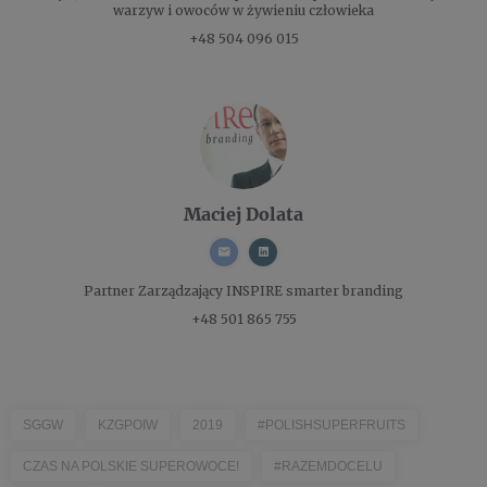
warzyw i owoców w żywieniu człowieka
+48 504 096 015
Maciej Dolata
Partner Zarządzający
INSPIRE smarter branding
+48 501 865 755
SGGW
KZGPOIW
2019
#POLISHSUPERFRUITS
CZAS NA POLSKIE SUPEROWOCE!
#RAZEMDOCELU