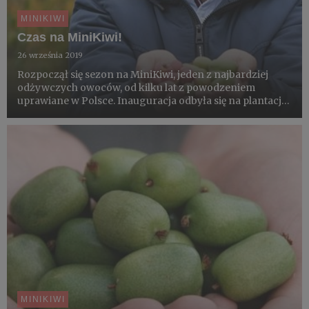
MINIKIWI
Czas na MiniKiwi!
26 września 2019
Rozpoczął się sezon na MiniKiwi, jeden z najbardziej
odżywczych owoców, od kilku lat z powodzeniem
uprawiane w Polsce. Inauguracja odbyła się na plantacji
Małgorzaty i Adama Kostrzewa, w Bodzewie koło Grójca.
Założona 8 lat temu jest dziś w pełni owocowania. W
spotkaniu ...
MINIKIWI