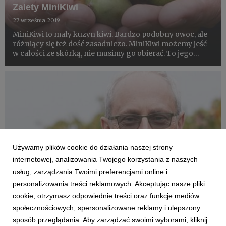
Zalety MiniKiwi
27 września 2019
MiniKiwi to mały kuzyn kiwi. Bardzo podobny owoc, ale
różniący się też dość zasadniczo. MiniKiwi możemy jeść
w całości ze skórką, nie musimy go obierać. To jego
pierwsza duża zaleta. Owoc jest mały, czyli łatwy w
spożyciu, jak wiele znanych owoców jagodowych.
Największą ...
Używamy plików cookie do działania naszej strony
internetowej, analizowania Twojego korzystania z naszych
usług, zarządzania Twoimi preferencjami online i
personalizowania treści reklamowych. Akceptując nasze pliki
cookie, otrzymasz odpowiednie treści oraz funkcje mediów
społecznościowych, spersonalizowane reklamy i ulepszony
AKTUALNOŚCI
sposób przeglądania. Aby zarządzać swoimi wyborami, kliknij
Czas na MiniKiwi!