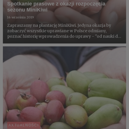
Spotkanie prasowe z okazji rozpoczęcia
sezonu MiniKiwi
16 września 2019
Zapraszamy na plantację MiniKiwi. Jedyna okazja by
zobaczyć wszystkie uprawiane w Polsce odmiany,
poznać historię wprowadzenia do uprawy - "od nauki do
praktyki", walory tego superfoods oraz wyzwania
związane z wprowadzaniem na rynek. W spotkaniu
wezmą udział naukowcy Sz...
AKTUALNOŚCI