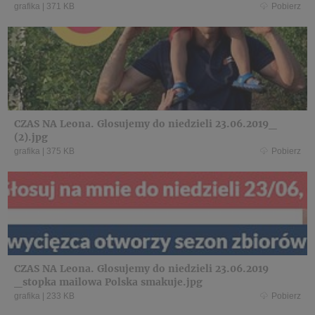
grafika
|
371 KB
Pobierz
CZAS NA Leona. Glosujemy do niedzieli 23.06.2019_
(2).jpg
grafika
|
375 KB
Pobierz
CZAS NA Leona. Glosujemy do niedzieli 23.06.2019
_stopka mailowa Polska smakuje.jpg
grafika
|
233 KB
Pobierz