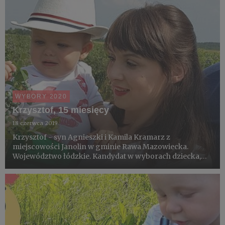
WYBORY 2020
Krzysztof, 15 miesięcy
18 czerwca 2019
Krzysztof - syn Agnieszki i Kamila Kramarz z
miejscowości Janolin w gminie Rawa Mazowiecka.
Województwo łódzkie. Kandydat w wyborach dziecka,
które degustacją pierwszych borówek zainauguruje
sezon 2019.