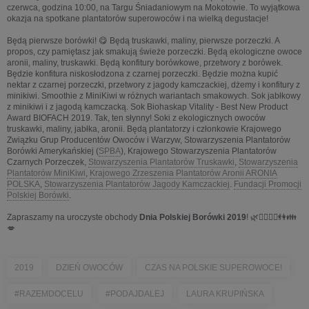
czerwca, godzina 10:00, na Targu Śniadaniowym na Mokotowie. To wyjątkowa
okazja na spotkane plantatorów superowoców i na wielką degustacje!
Będą pierwsze borówki! 😋 Będą truskawki, maliny, pierwsze porzeczki. A
propos, czy pamiętasz jak smakują świeże porzeczki. Będą ekologiczne owoce
aronii, maliny, truskawki. Będą konfitury borówkowe, przetwory z borówek.
Będzie konfitura niskosłodzona z czarnej porzeczki. Będzie można kupić
nektar z czarnej porzeczki, przetwory z jagody kamczackiej, dżemy i konfitury z
minikiwi. Smoothie z MiniKiwi w różnych wariantach smakowych. Sok jabłkowy
z minikiwi i z jagodą kamczacką. Sok Biohaskap Vitality - Best New Product
Award BIOFACH 2019. Tak, ten słynny! Soki z ekologicznych owoców
truskawki, maliny, jabłka, aronii. Będą plantatorzy i członkowie Krajowego
Związku Grup Producentów Owoców i Warzyw, Stowarzyszenia Plantatorów
Borówki Amerykańskiej (
SPBA
), Krajowego Stowarzyszenia Plantatorów
Czarnych Porzeczek,
Stowarzyszenia Plantatorów Truskawki
,
Stowarzyszenia
Plantatorów MiniKiwi
,
Krajowego Zrzeszenia Plantatorów Aronii ARONIA
POLSKA
,
Stowarzyszenia Plantatorów Jagody Kamczackiej
.
Fundacji Promocji
Polskiej Borówki
.
Zapraszamy na uroczyste obchody
Dnia Polskiej Borówki 2019
! 🌿💁‍♀️💁‍♂️👫👪
💋
2019
DZIEŃ OWOCÓW
CZAS NA POLSKIE SUPEROWOCE!
#RAZEMDOCELU
#PODAJDALEJ
LAURA KRUPIŃSKA