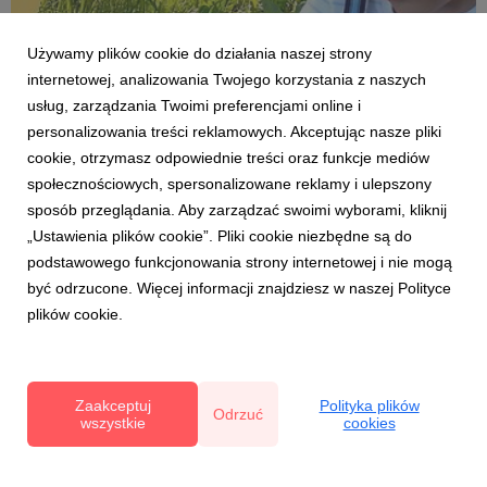
Używamy plików cookie do działania naszej strony
internetowej, analizowania Twojego korzystania z naszych
usług, zarządzania Twoimi preferencjami online i
personalizowania treści reklamowych. Akceptując nasze pliki
cookie, otrzymasz odpowiednie treści oraz funkcje mediów
społecznościowych, spersonalizowane reklamy i ulepszony
WYBORY 2020
sposób przeglądania. Aby zarządzać swoimi wyborami, kliknij
Tymoteusz, 11 miesięcy
„Ustawienia plików cookie”. Pliki cookie niezbędne są do
18 czerwca 2019
podstawowego funkcjonowania strony internetowej i nie mogą
Tymoteusz Biel ze wsi Zawadka, gmina Wadowice.
być odrzucone. Więcej informacji znajdziesz w naszej Polityce
Województwo małopolskie. Kandydat w wyborach
plików cookie.
dziecka, które degustacją pierwszych borówek
zainauguruje sezon 2019.
Zaakceptuj
Polityka plików
Odrzuć
wszystkie
cookies