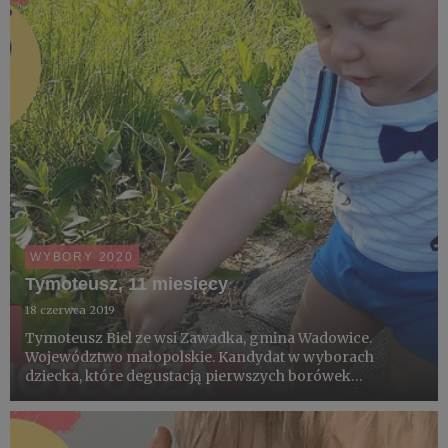
WYBORY 2020
Tymoteusz, 11 miesięcy
18 czerwca 2019
Tymoteusz Biel ze wsi Zawadka, gmina Wadowice.
Województwo małopolskie. Kandydat w wyborach
dziecka, które degustacją pierwszych borówek
zainauguruje sezon 2019.