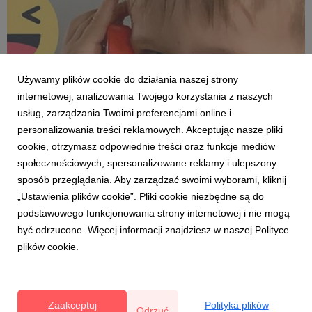
Używamy plików cookie do działania naszej strony
internetowej, analizowania Twojego korzystania z naszych
usług, zarządzania Twoimi preferencjami online i
personalizowania treści reklamowych. Akceptując nasze pliki
cookie, otrzymasz odpowiednie treści oraz funkcje mediów
społecznościowych, spersonalizowane reklamy i ulepszony
WYBORY 2020
sposób przeglądania. Aby zarządzać swoimi wyborami, kliknij
Leon, 2 lata i 6 miesięcy
„Ustawienia plików cookie”. Pliki cookie niezbędne są do
18 czerwca 2019
podstawowego funkcjonowania strony internetowej i nie mogą
Syn Katarzyny i Grzegorza Górniak z Podlindowa,
być odrzucone. Więcej informacji znajdziesz w naszej Polityce
gmina Mszczonów, Mazowsze. Kandydat w wyborach
plików cookie.
dziecka, które degustacją pierwszych borówek
zainauguruje sezon 2019.
Zaakceptuj
Polityka plików
Odrzuć