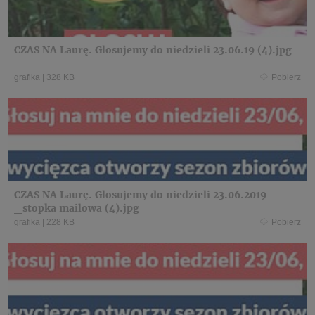
CZAS NA Laurę. Glosujemy do niedzieli 23.06.19 (4).jpg
grafika
|
328 KB
Pobierz
CZAS NA Laurę. Glosujemy do niedzieli 23.06.2019
_stopka mailowa (4).jpg
grafika
|
228 KB
Pobierz