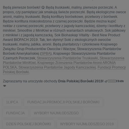
Będą pierwsze borówki! 😋 Będą truskawki, maliny, pierwsze porzeczki. A
propos, czy pamiętasz jak smakują świeże porzeczki. Będą ekologiczne owoce
aronii, maliny, truskawki. Będą konfitury borówkowe, przetwory z borówek.
Będzie konfitura niskosłodzona z czarnej porzeczki. Będzie można kupić
nektar z czarnej porzeczki, przetwory z jagody kamczackiej, dżemy i konfitury z
minikiwi. Smoothie z MiniKiwi w różnych wariantach smakowych. Sok jabłkowy
z minikiwi i z jagodą kamczacką. Sok Biohaskap Vitality - Best New Product
Award BIOFACH 2019. Tak, ten słynny! Soki z ekologicznych owoców
truskawki, maliny, jabłka, aronii. Będą plantatorzy i członkowie Krajowego
Związku Grup Producentów Owoców i Warzyw, Stowarzyszenia Plantatorów
Borówki Amerykańskiej (
SPBA
), Krajowego Stowarzyszenia Plantatorów
Czarnych Porzeczek,
Stowarzyszenia Plantatorów Truskawki
,
Stowarzyszenia
Plantatorów MiniKiwi
,
Krajowego Zrzeszenia Plantatorów Aronii ARONIA
POLSKA
,
Stowarzyszenia Plantatorów Jagody Kamczackiej
.
Fundacji Promocji
Polskiej Borówki
.
Zapraszamy na uroczyste obchody
Dnia Polskiej Borówki 2019
! 🌿💁‍♀️💁‍♂️👫👪
💋
1LIPCA
FUNDACJA PROMOCJI POLSKIEJ BORÓWKI
FUNDACJA
WYBORY NAJMŁODSZEGO
DZIEŃ POLSKIEJ BORÓWKI
WYBORY NAJMŁODSZEGO 2019