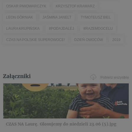
OSKAR PIWOWARCZYK
KRZYSZTOF KRAMARZ
LEON GÓRNIAK
JAŚMINA JANELT
TYMOTEUSZ BIEL
LAURA KRUPIŃSKA
#PODAJDALEJ
#RAZEMDOCELU
CZAS NA POLSKIE SUPEROWOCE!
DZIEŃ OWOCÓW
2019
Załączniki
Pobierz wszystkie
CZAS NA Laurę. Glosujemy do niedzieli 23.06 (5).jpg