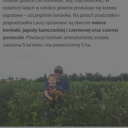
Gutków (powiat ciechanowski, woj. mazowieckie). W
ostatnich latach w szkółce głównie produkuje się krzewy
jagodowe – szczególnie borówkę. Na polach pradziadka i
prapradziadka Laury uprawiane są obecnie
owoce
borówki, jagody kamczackiej i czerwonej oraz czarnej
porzeczki
. Plantacja borówki amerykańskiej została
założona 5 lat temu i ma powierzchnię 5 ha.