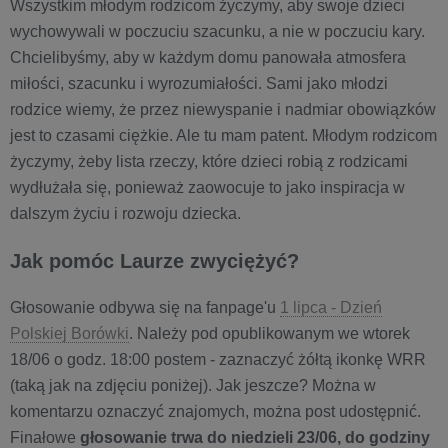
Wszystkim młodym rodzicom życzymy, aby swoje dzieci
wychowywali w poczuciu szacunku, a nie w poczuciu kary.
Chcielibyśmy, aby w każdym domu panowała atmosfera
miłości, szacunku i wyrozumiałości. Sami jako młodzi
rodzice wiemy, że przez niewyspanie i nadmiar obowiązków
jest to czasami ciężkie. Ale tu mam patent. Młodym rodzicom
życzymy, żeby lista rzeczy, które dzieci robią z rodzicami
wydłużała się, ponieważ zaowocuje to jako inspiracja w
dalszym życiu i rozwoju dziecka.
Jak pomóc Laurze zwyciężyć?
Głosowanie odbywa się na fanpage'u
1 lipca - Dzień
Polskiej Borówki
. Należy pod opublikowanym we wtorek
18/06 o godz. 18:00 postem - zaznaczyć żółtą ikonkę WRR
(taką jak na zdjęciu poniżej). Jak jeszcze? Można w
komentarzu oznaczyć znajomych, można post udostępnić.
Finałowe
głosowanie trwa do niedzieli 23/06, do godziny