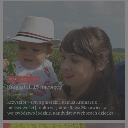
WYBORY 2020
Krzysztof, 15 miesięcy
18 czerwca 2019
Krzysztof - syn Agnieszki i Kamila Kramarz z
miejscowości Janolin w gminie Rawa Mazowiecka.
Województwo łódzkie. Kandydat w wyborach dziecka,
które degustacją pierwszych borówek zainauguruje
sezon 2019.