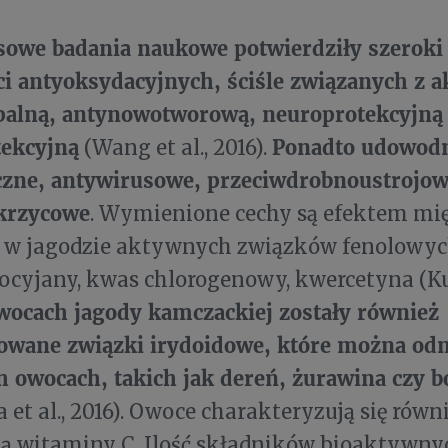
sowe badania naukowe potwierdziły szeroki
i antyoksydacyjnych, ściśle związanych z 
palną, antynowotworową, neuroprotekcyjną
tekcyjną
Ponadto udowodn
(Wang et al., 2016).
czne, antywirusowe, przeciwdrobnoustrojowe
krzycowe
. Wymienione cechy są efektem mi
 w jagodzie aktywnych związków fenolowych
ocyjany, kwas chlorogenowy, kwercetyna (Kuc
ocach jagody kamczackiej zostały również
kowane związki irydoidowe, które można odn
h owocach, takich jak dereń, żurawina czy 
 et al., 2016). Owoce charakteryzują się rów
ą witaminy C. Ilość składników bioaktywnyc