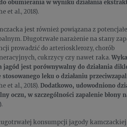
do obumierania w wyniku działania ekstrakt
 et al., 2018).
mczacka jest również powiązana z potencja
palnym. Długotrwałe narażenie na stany zap
ji prowadzić do arteriosklerozy, chorób
Wyka
neracyjnych, cukrzycy czy nawet raka.
 jagód jest porównywalny do działania dik
e stosowanego leku o działaniu przeciwzap
Dodatkowo, udowodniono dzi
 et al., 2018).
lny oczu, w szczególności zapalenie błony 
).
ugotrwałej konsumpcji jagody kamczackiej 