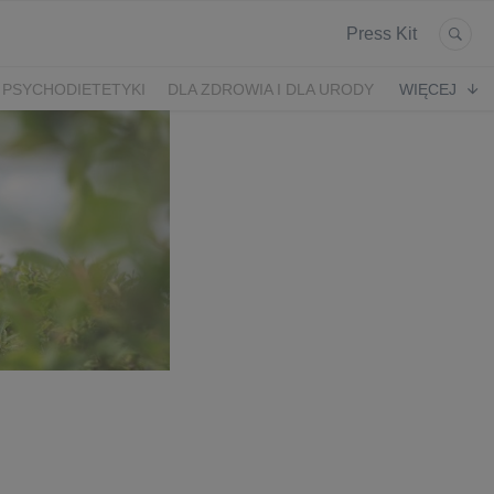
Press Kit
 PSYCHODIETETYKI
DLA ZDROWIA I DLA URODY
WIĘCEJ
K
ARONIA
JEŻYNY
PORZECZKI
MALINA
LODY RZEMIEŚLNICZE
 2024
SZCZYT IBO 2023 🫐
WYBORY 2023