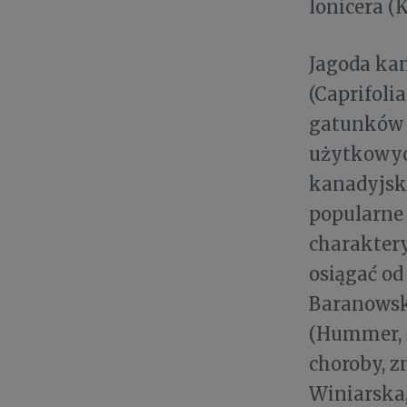
lonicera (K
Jagoda ka
(Caprifolia
gatunków 
użytkowych
kanadyjski
popularne 
charaktery
osiągać od
Baranowska
(Hummer, 2
choroby, 
Winiarska,