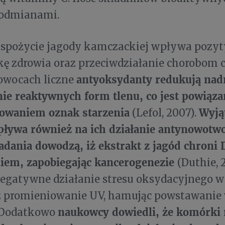
odmianami.
 spożycie jagody kamczackiej wpływa pozy
kę zdrowia oraz przeciwdziałanie chorobom 
antyoksydanty redukują na
owocach liczne
e reaktywnych form tlenu, co jest powiąza
owaniem oznak starzenia
Wyją
(Lefol, 2007).
ływa również na ich działanie antynowotw
adania dowodzą, iż ekstrakt z jagód chroni
iem, zapobiegając kancerogenezie
(Duthie, 
negatywne działanie stresu oksydacyjnego 
ez promieniowanie UV, hamując powstawanie
naukowcy dowiedli, że komórki 
 Dodatkowo