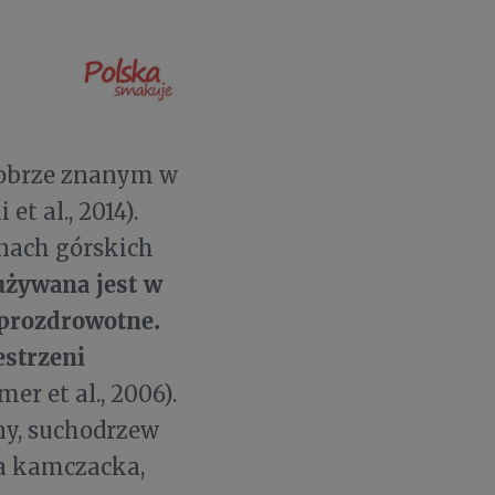
dobrze znanym w
et al., 2014).
onach górskich
używana jest w
 prozdrowotne.
estrzeni
r et al., 2006).
ny, suchodrzew
ka kamczacka,