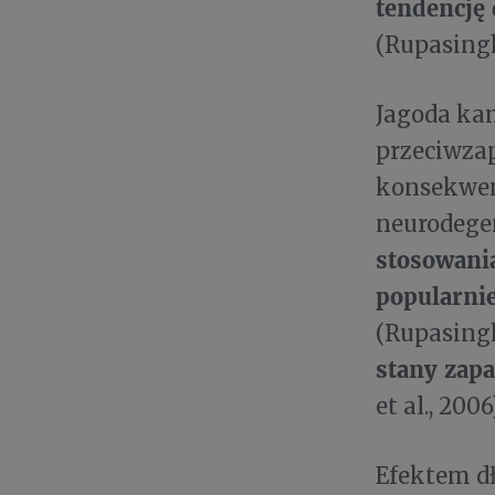
tendencję 
(Rupasinghe
Jagoda ka
przeciwza
konsekwenc
neurodege
stosowania
popularni
(Rupasinghe
stany zapa
et al., 2006
Efektem dł