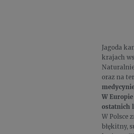
Jagoda ka
krajach wsc
Naturalnie
oraz na te
medycynie
W Europie 
ostatnich 
W Polsce z
błękitny, 