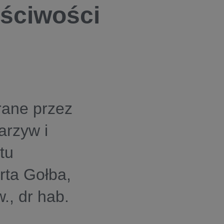
ściwości
rane przez
arzyw i
tu
rta Gołba,
., dr hab.