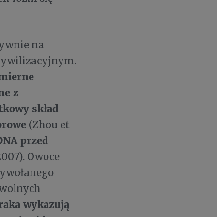
tywnie na
cywilizacyjnym.
dmierne
ne z
tkowy skład
orowe
(Zhou et
 DNA przed
2007). Owoce
wywołanego
 wolnych
raka wykazują