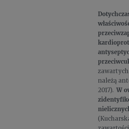
Dotychcza
właściwośc
przeciwza
kardiopro
antysepty
przeciwcu
zawartych
należą ant
W ow
2017).
zidentyfi
nielicznyc
(Kucharska
zawartości