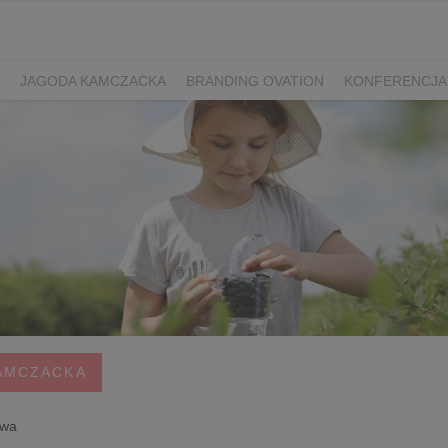
JAGODA KAMCZACKA
BRANDING OVATION
KONFERENCJA
Y DZIEŃ SPORTU
ŻURAWINA
MINIKIWI
DEREŃ
ROKITNI
ERRY FEST
PRZETWORY
PRZEPISY
PIWO RZEMIEŚLNICZE
ŚWIATA
DZIEŃ POLSKIEJ BORÓWKI
WYBORY 2025
WYBORY
ÓWKAMI 2018
ENGLISH
AMCZACKA
owa