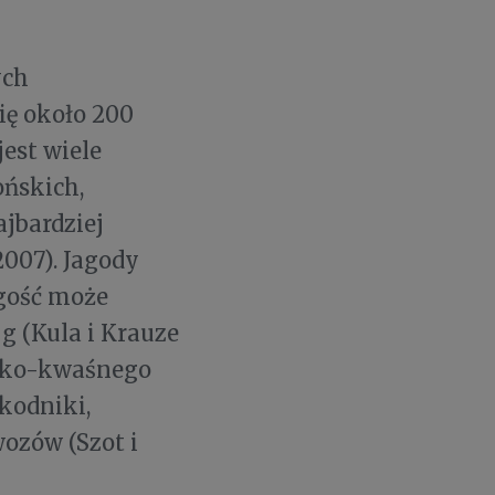
ych
się około 200
est wiele
ońskich,
jbardziej
2007). Jagody
ugość może
 g (Kula i Krauze
odko-kwaśnego
kodniki,
ozów (Szot i