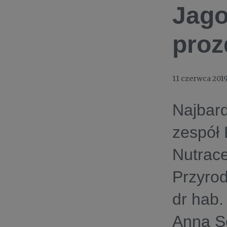
Jago
proz
11 czerwca 201
Najbard
zespół
Nutrace
Przyro
dr hab.
Anna S