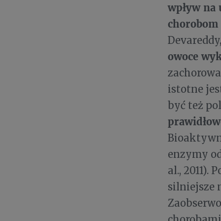
wpływ na 
chorobom
Devareddy,
owoce wyk
zachorowań
istotne je
być też p
prawidłow
Bioaktywn
enzymy od
al., 2011)
silniejsze
Zaobserwo
chorobami