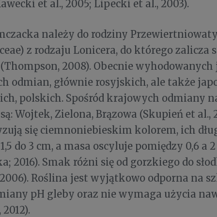
awecki et al., 2005; Lipecki et al., 2003).
mczacka należy do rodziny Przewiertniowat
ceae) z rodzaju Lonicera, do którego zalicza 
(Thompson, 2008). Obecnie wyhodowanych j
 odmian, głównie rosyjskich, ale także jap
ch, polskich. Spośród krajowych odmiany na
są: Wojtek, Zielona, Brązowa (Skupień et al., 
zują się ciemnoniebieskim kolorem, ich dł
 1,5 do 3 cm, a masa oscyluje pomiędzy 0,6 a 2
; 2016). Smak różni się od gorzkiego do sł
006). Roślina jest wyjątkowo odporna na sz
zmiany pH gleby oraz nie wymaga użycia naw
 2012).