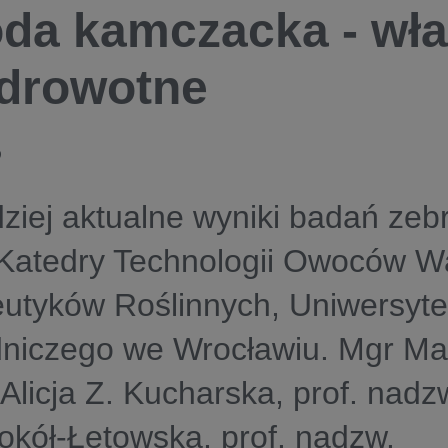
da kamczacka - wła
drowotne
9
ziej aktualne wyniki badań zeb
 Katedry Technologii Owoców W
utyków Roślinnych, Uniwersyte
dniczego we Wrocławiu. Mgr Ma
 Alicja Z. Kucharska, prof. nadzw
okół-Łętowska, prof. nadzw.