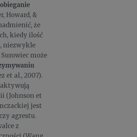
obieganie
r, Howard, &
 nadmienić, że
ch, kiedy ilość
, niezwykle
. Surowiec może
rzymywaniu
 et al., 2007).
naktywują
i (Johnson et
mczackiej jest
czy agrestu.
alce z
czności (Wang