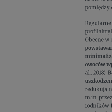
pomiędzy 
Regularne
profilakty
Obecne w 
powstawani
minimaliz
owoców wp
B
al., 2018).
uszkodzen
redukują 
m.in. prz
rodników.