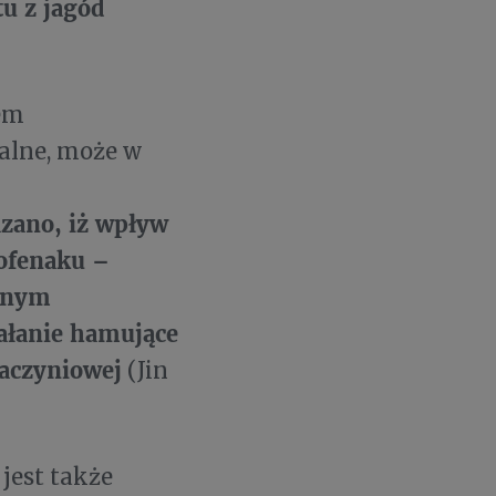
u z jagód
łem
alne, może w
zano, iż wpływ
lofenaku –
alnym
ałanie hamujące
naczyniowej
(Jin
jest także