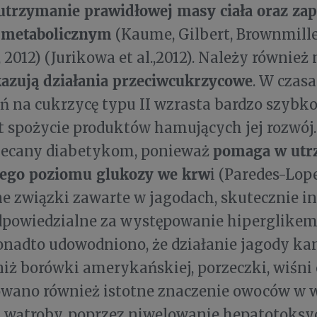
utrzymanie prawidłowej masy ciała oraz zap
 metabolicznym
(Kaume, Gilbert, Brownmille
 2012) (Jurikowa et al.,2012). Należy również
azują działania przeciwcukrzycowe
. W czasa
 na cukrzycę typu II wzrasta bardzo szybko
st spożycie produktów hamujących jej rozwój
pomaga w ut
olecany diabetykom, ponieważ
ego poziomu glukozy we krw
i (Paredes-Lopez
e związki zawarte w jagodach, skutecznie i
powiedzialne za występowanie hiperglikemi
. Ponadto udowodniono, że działanie jagody ka
 niż borówki amerykańskiej, porzeczki, wiśni 
wano również istotne znaczenie owoców w w
 wątroby, poprzez niwelowanie hepatotoksy