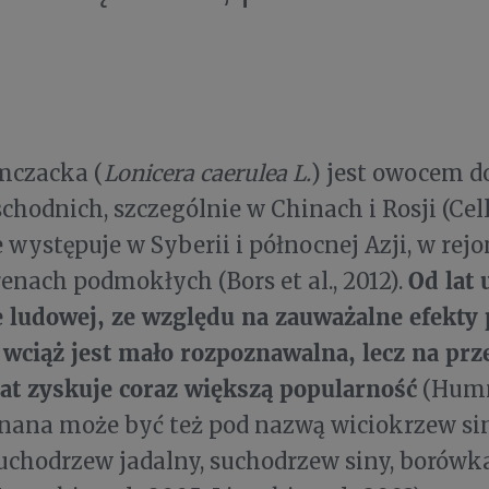
mczacka (
Lonicera caerulea L.
) jest owocem 
hodnich, szczególnie w Chinach i Rosji (Celli 
 występuje w Syberii i północnej Azji, w rej
Od lat 
renach podmokłych (Bors et al., 2012).
 ludowej, ze względu na zauważalne efekty
wciąż jest mało rozpoznawalna, lecz na prz
lat zyskuje coraz większą popularność
(Humme
nana może być też pod nazwą wiciokrzew si
suchodrzew jadalny, suchodrzew siny, borów